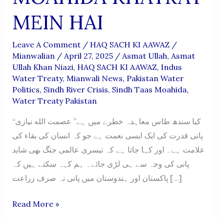
MEIN HAI
Leave A Comment
/
HAQ SACH KI AAWAZ
/
Mianwalian
/
April 27, 2025
/
Asmat Ullah
,
Asmat
Ullah Khan Niazi
,
HAQ SACH KI AAWAZ
,
Indus
Water Treaty
,
Mianwali News
,
Pakistan Water
Politics
,
Sindh River Crisis
,
Sindh Taas Moahida
,
Water Treaty Pakistan
“کیا سندھ طاس معاہدہ خطرے میں ہے” عصمت الله نیازی
پانی قدرت کی ایک ایسی نعمت ہے جو کہ انسان کی بقاء کی
علامت ہے۔ اور کہا جاتا ہے کہ تیسری عالمی جنگ بھی شاید
پانی کی وجہ سے ہی لڑی جائے۔ ہم کہہ سکتے ہیں کہ
پاکستان اور ہندوستان میں پانی نہ صرف زراعت […]
KYA
Read More »
SINDH