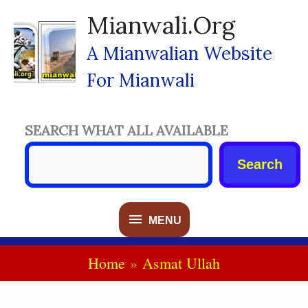
Skip
Mianwali.org
To
Content
A Mianwalian Website
For Mianwali
SEARCH WHAT ALL AVAILABLE
Search
MENU
MENU
Home
Asmat Ullah