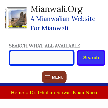
Skip
Mianwali.org
To
Content
A Mianwalian Website
For Mianwali
SEARCH WHAT ALL AVAILABLE
Search
MENU
MENU
Home
Dr. Ghulam Sarwar Khan Niazi