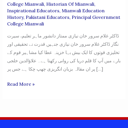
College Mianwali
,
Historian Of Mianwali
,
Inspirational Educators
,
Mianwali Education
History
,
Pakistani Educators
,
Principal Government
College Mianwali
ڈاکٹر غلام سرور خان نیازی ممتاز دانشور ماہر تعلیم، سیرت
نگار ڈاکٹر غلام سرور خان نیازی جنہیں قدرت نے تحقیقی اور
تخلیزی قوتوں کا ایک بیش بہا خزینہ عطا کیا مشاہیر قوم کے
بارے میں آپ کا قلم دریا کی روانی رکھتا ہے۔ علاؤالدین خلجی
پر ان مقالہ بزبان انگریزی چھپ چکا ہے جس پر […]
Dr
Read More »
Ghulam
Sarwar
Khan
Niazi