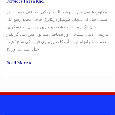
Services In Isa Khel
مکتوبِ عیسیٰ خیل — رفیع اللہ خان کی صحافتی خدمات اور
عیسیٰ خیل کی پہچان صوبیدار (ریٹائرڈ) حاجی محمد رفیع اللہ
خان ایک ہمہ جہت شخصیت ہیں جنہوں نے عسکری،
تدریسی، دینی، سماجی اور صحافتی میدانوں میں اپنی گرانقدر
خدمات سرانجام دیں۔ آپ کا تعلق نیازی قبیلے کی شاخ “عیب
خیل” سے ہے اور 15
MAKTOOB
Read More »
ISA
KHEL