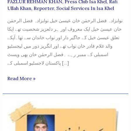
FAZLUR REHMAN KHAN
,
Press Club Isa Khel
,
Rafi
Ullah Khan
,
Reporter
,
Social Services In Isa Khel
نوابزادہ فضل الرحمٰن خان عیسیٰ خیل نوابزادہ فضل الرحمٰن
خان عیسیٰ خیل ایک معروف اور ہر دلعزیز شخصیت تھے اپکا
تعلق عیسیٰ خیل کے جاگیر دار اور نواب خاندان سے تھا۔آپکے
والد غلام قادر خان نواب تھے اور انگریز دور میں لیجسٹیو
اسمبلی کے ممبر رہے ۔فضل الرحمٰن خان بھی ویسٹ
پاکستان لاجسٹیو اسمبلی کے […]
NAWABZADA
Read More »
FAZLUR
REHMAN
KHAN
ISAKHEL