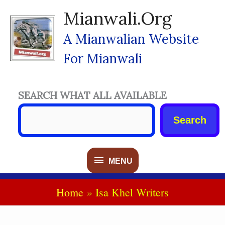
Skip
Mianwali.org
To
Content
A Mianwalian Website
For Mianwali
SEARCH WHAT ALL AVAILABLE
Search
MENU
MENU
Home
Isa Khel Writers