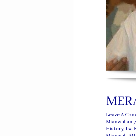
MERA
Leave A Co
Mianwalian
History
,
Isa 
Mianwali
,
MI