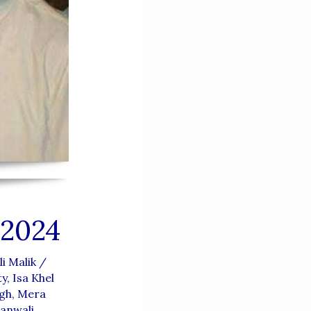
2024
i Malik
/
ty
,
Isa Khel
gh
,
Mera
anwali