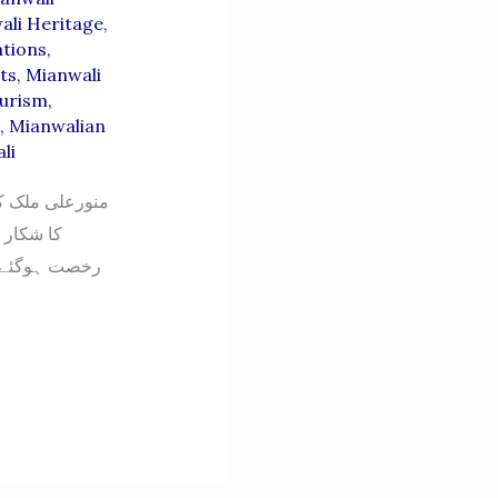
ali Heritage
,
ations
,
ts
,
Mianwali
ourism
,
,
Mianwalian
li
کا شکار 
رخصت ہوگئے، ک