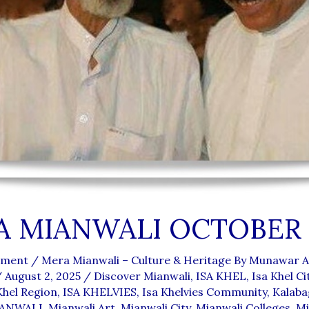
 MIANWALI OCTOBER 
mment
/
Mera Mianwali – Culture & Heritage By Munawar Al
/
August 2, 2025
/
Discover Mianwali
,
ISA KHEL
,
Isa Khel Ci
Khel Region
,
ISA KHELVIES
,
Isa Khelvies Community
,
Kalaba
ANWALI
,
Mianwali Art
,
Mianwali City
,
Mianwali Colleges
,
Mi