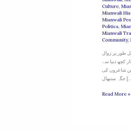
Culture
,
Mian
Mianwali His
Mianwali Peo
Politics
,
Mian
Mianwali Tra
Community
,
تک فلمی موسیقی مکمل طور پر زوال
ار کچھ دنیا سے
ئین شاعروں کی
گہ سنبھال
MERA
Read More »
MIANWALI
OCTOBER
2024