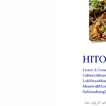
HITO
Leave A Co
CultureMian
LokVirsaMia
MianwaliStor
SufianaRang
 عبد الرؤف شاہ