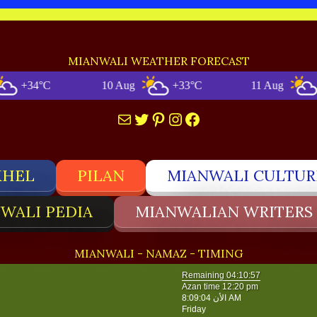
MIANWALI WEATHER FORECAST
34°C
10 Aug
+33°C
11 Aug
+32
Mail
Twitter
Pinterest
Instagram
Facebook
KHEL
PILAN
MIANWALI CULTUR
WALI PEDIA
MIANWALIAN WRITERS
MIANWALI - NAMAZ - TIMING