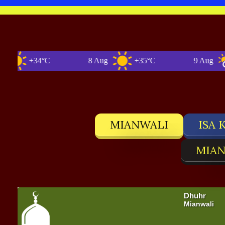
+34°C
8 Aug
+35°C
9 Aug
+
MIANWALI
ISA 
MIAN