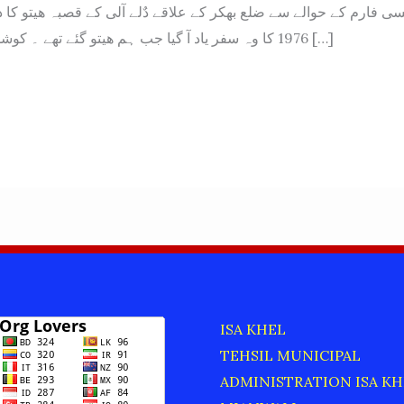
 فارم کے حوالے سے ضلع بھکر کے علاقے دٌلے آلی کے قصبہ ھیتو کا ذک
1976 کا وہ سفر یاد آ گیا جب ہم ھیتو گئے تھے ۔ کوشش کروں گا کہ […]
ISA KHEL
TEHSIL MUNICIPAL
ADMINISTRATION ISA KH