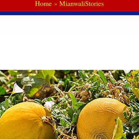
Home
MianwaliStories