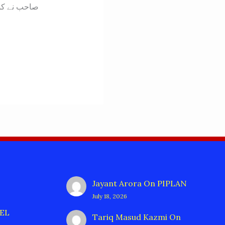
صاحب نے کسی
Jayant Arora
On
PIPLAN
July 18, 2026
EL
Tariq Masud Kazmi
On