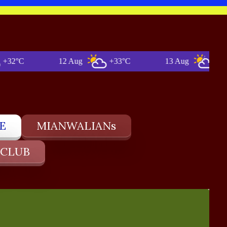
°C
12 Aug
+33°C
13 Aug
+36°C
E
MIANWALIANs
 CLUB