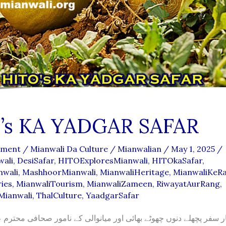
’s KA YADGAR SAFAR
mment
/
Mianwali Da Culture
/
Mianwalian
/
May 1, 2025
/
wali
,
DesiSafar
,
HITOExploresMianwali
,
HITOkaSafar
,
nwali
,
MashhoorMianwali
,
MianwaliHeritage
,
MianwaliKeR
ies
,
MianwaliTourism
,
MianwaliZameen
,
RiwayatAurRang
,
Mianwali
,
ThalCulture
,
YaadgarSafar
گار سفر پچھلے دنوں چھوٹے بھائی اور میانوالی کے نامور صحافی محترم