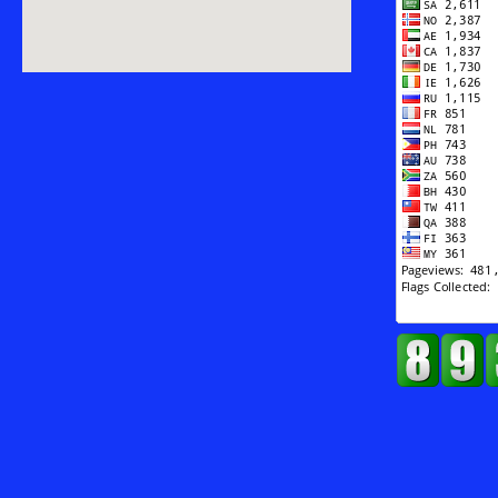
Music
&
Legacy