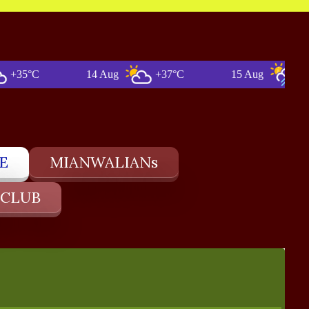
°C
14 Aug
+37°C
15 Aug
+35°C
E
MIANWALIANs
 CLUB