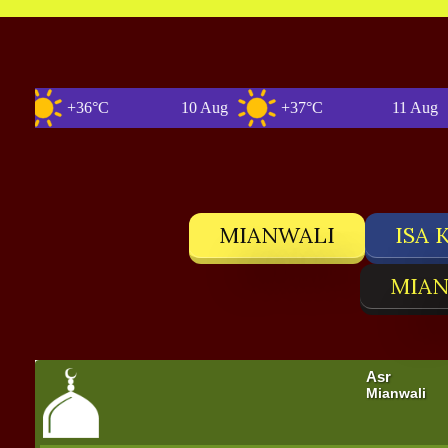
+36°C
10 Aug
+37°C
11 Aug
MIANWALI
ISA 
MIAN