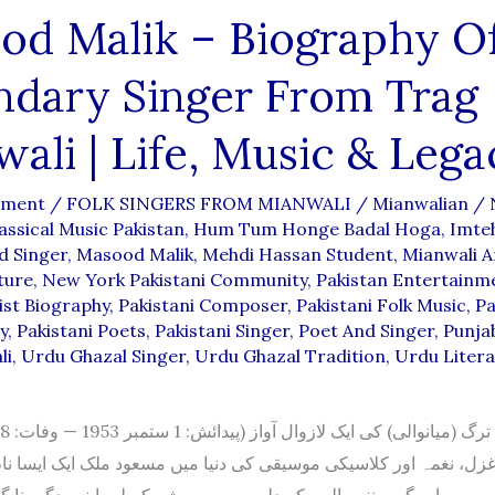
od Malik – Biography O
ndary Singer From Trag
ali | Life, Music & Lega
mment
/
FOLK SINGERS FROM MIANWALI
/
Mianwalian
/
assical Music Pakistan
,
Hum Tum Honge Badal Hoga
,
Imte
d Singer
,
Masood Malik
,
Mehdi Hassan Student
,
Mianwali A
ture
,
New York Pakistani Community
,
Pakistan Entertainm
ist Biography
,
Pakistani Composer
,
Pakistani Folk Music
,
Pa
y
,
Pakistani Poets
,
Pakistani Singer
,
Poet And Singer
,
Punja
li
,
Urdu Ghazal Singer
,
Urdu Ghazal Tradition
,
Urdu Liter
زل، نغمہ اور کلاسیکی موسیقی کی دنیا میں مسعود ملک ایک ایسا نا