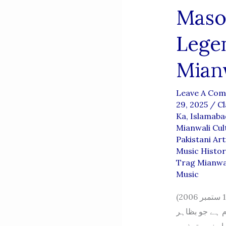
Maso
Lege
Mianw
Leave A Co
29, 2025
/
Cl
Ka
,
Islamaba
Mianwali Cul
Pakistani Art
Music Histor
Trag Mianwa
Music
مسعود ملک — ترگ (میانوالی) کی ایک لازوال آواز (پیدائش: 1 ستمبر 1953 — وفات: 18 ستمبر 2006)
م ہے جو بظاہر