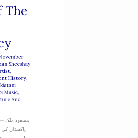
f The
cy
November
han Sheeshay
rtist
,
ent History
,
kistani
bi Music
,
ature And
پاکستان کی غ