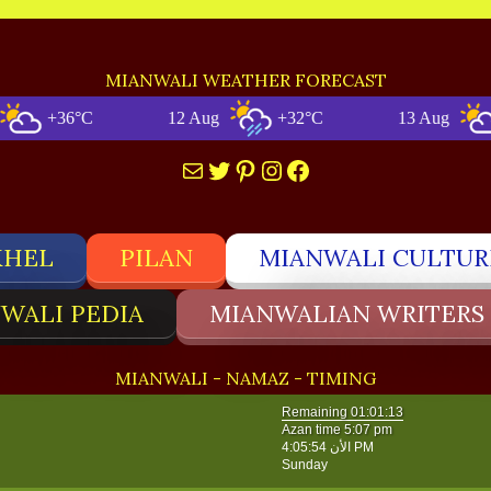
MIANWALI WEATHER FORECAST
+36°C
12 Aug
+32°C
13 Aug
+35
Mail
Twitter
Pinterest
Instagram
Facebook
KHEL
PILAN
MIANWALI CULTUR
WALI PEDIA
MIANWALIAN WRITERS
MIANWALI - NAMAZ - TIMING