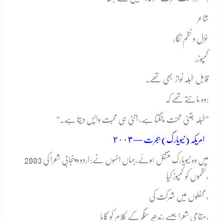
شاعر
غزل و نظم نگار
کمپوزر
قابل طبلہ نواز
بھی تھے۔
وہ مانتے تھے کہ:
“طبلہ جتنی محنت مانگتا ہے، اتنی ہی محبت واپس دیتا ہے۔”
امریکہ (نیویارک) ہجرت — ٢٠٠٣
2003 میں وہ نیویارک منتقل ہوئے،
جہاں انہوں نے:
اردو و پنجابی شعرا کی
نظموں کو کمپوز کیا،
محفلوں میں شرکت کی،
مقامی شعرا جیسے رندھیر سنگھ کے کلام کو گایا،