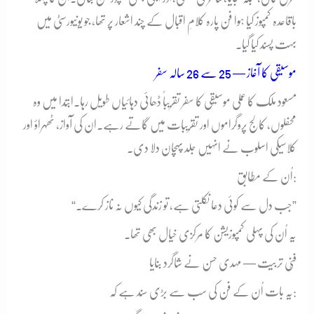
باقاعدہ کمپوز کیا ہوا فن پارہ کلامِ اقبال کے چند اشعار پر تھا، جو یونیورسٹی میں
بہت پسند کیا گیا۔
موسیقی کا آغاز — 25 سے 26 سالہ سفر
مسعود ملک کا عملی موسیقی کا سفر تقریباً ڈھائی دہائیاں طویل رہا۔
ابتدا میں وہ
محفلوں، کالج پروگراموں اور تقریبات میں گاتے رہے۔
ان کی آواز، ٹھہراؤ اور
کلاسیکی اسلوب نے انہیں جلد پہچان دلا دی۔
اُن کے مطابق:
“جب دل سے کوئی دعا نکلتی ہے، تو زندگی کیوں نہ ناز کرے۔”
یہ اُن کی پہلی کمپوزیشن کا مرکزی خیال بھی تھا۔
فنّی تربیت — مہدی حسن نے شاگرد بنایا
یہ بات اُن کے فن کی سب سے بڑی سند ہے کہ: