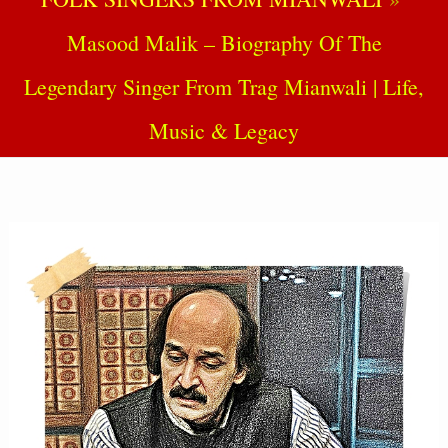
Masood Malik – Biography Of The
Legendary Singer From Trag Mianwali | Life,
Music & Legacy