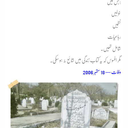
جس میں:
غزلیں
نظمیں
رباعیات
شامل تھیں۔
مگر افسوس کہ یہ کتاب زندگی میں شائع نہ ہو سکی۔
وفات — 18 ستمبر 2006