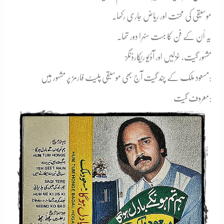
موسیقی کی محنت اور ریاض جاری رکھا۔
یہ اُن کے فن کا بہت سنہرا دور تھا۔
مشہور گیت، غزلیں اور آڈیو ریکارڈنگز
مسعود ملک کے چند گیت آج بھی موسیقی پلیٹ فارمز پر مشہور ہیں:
معروف گیت: