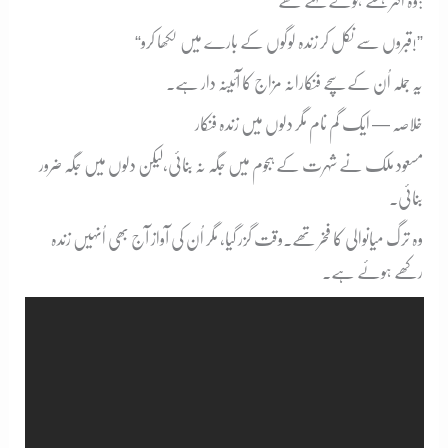
وہ اکثر ہنستے ہوئے کہتے تھے:
“قبروں سے نکل کر زندہ لوگوں کے بارے میں لکھا کرو!”
یہ جملہ اُن کے سچے فنکارانہ مزاج کا آئینہ دار ہے۔
خلاصہ — ایک گم نام مگر دلوں میں زندہ فنکار
مسعود ملک نے شہرت کے ہجوم میں جگہ نہ بنائی،
لیکن دلوں میں جگہ ضرور
بنائی۔
وہ ترگ میانوالی کا فخر تھے۔
وقت گزر گیا، مگر اُن کی آواز آج بھی اُنہیں زندہ
رکھے ہوئے ہے۔