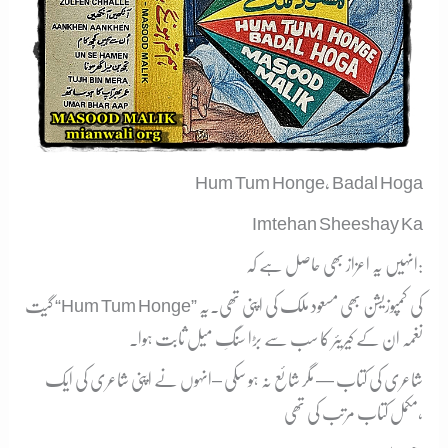
Hum Tum Honge, Badal Hoga
Imtehan Sheeshay Ka
انہیں یہ اعزاز بھی حاصل ہے کہ:
گیت “Hum Tum Honge” کی کمپوزیشن بھی مسعود ملک کی اپنی تھی۔
یہ
نغمہ ان کے کیریئر کا سب سے بڑا سنگِ میل ثابت ہوا۔
شاعری کی کتاب — مگر شائع نہ ہو سکی –
انہوں نے اپنی شاعری کی ایک
مکمل کتاب مرتب کی تھی،