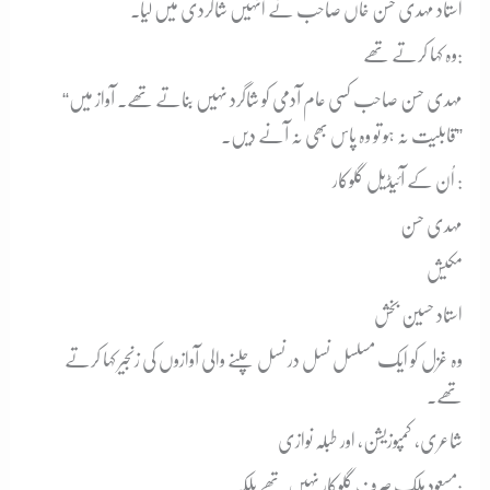
استاد مہدی حسن خاں صاحب نے انہیں شاگردی میں لیا۔
وہ کہا کرتے تھے:
“مہدی حسن صاحب کسی عام آدمی کو شاگرد نہیں بناتے تھے۔ آواز میں
قابلیت نہ ہو تو وہ پاس بھی نہ آنے دیں۔”
اُن کے آئیڈیل گلوکار :
مہدی حسن
مکیش
استاد حسین بخش
وہ غزل کو ایک مسلسل نسل در نسل چلنے والی آوازوں کی زنجیر کہا کرتے
تھے۔
شاعری، کمپوزیشن، اور طبلہ نوازی
مسعود ملک صرف گلوکار نہیں تھے بلکہ: