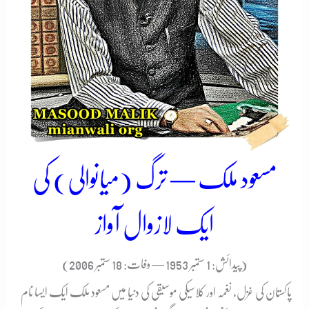
مسعود ملک — ترگ (میانوالی) کی
ایک لازوال آواز
(پیدائش: 1 ستمبر 1953 — وفات: 18 ستمبر 2006)
پاکستان کی غزل، نغمہ اور کلاسیکی موسیقی کی دنیا میں مسعود ملک ایک ایسا نام