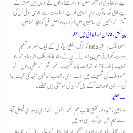
ہے جو بظاہر زیادہ مشہور نہیں ہوا، مگر سننے والوں کے دلوں میں ہمیشہ کے
لیے اپنی جگہ بنا گیا۔ نرم، تہذیبی اور سچے احساسات سے بھری ہوئی اُن کی
آواز نے انہیں اُن سامعین میں امر کر دیا جو اصل فن کو پہچانتے ہیں۔
پیدائش، خاندان اور ابتدائی پس منظر
مسعود ملک 1 ستمبر 1953 کو
ترگ، ضلع میانوالی
کے ایک معزز اور تعلیم
دوست گھرانے میں پیدا ہوئے۔
اُن کے والد کا نام ملک شیر بہادر تھا، جو
نہایت باوقار، بااثر اور شرافت پسند شخصیت تھے۔ گھر کے علمی ماحول نے
مسعود ملک کی شخصیت میں ادب، نرمی، تہذیب اور فنونِ لطیفہ کی محبت پیدا
کی — یہی اوصاف آگے چل کر اُن کی موسیقی میں جھلکے۔
تعلیم —
وہ ذہین، سنجیدہ اور محنتی طالب علم تھے۔
انہوں نے زرعی یونیورسٹی فیصل آباد
اسی دور میں:
سے ایم ایس سی کیا۔
غزل گائی،
طبلہ بجایا،
شاعری لکھی،
اور اپنی پہلی کمپوزیشن بنائی۔
اُن کا پہلا