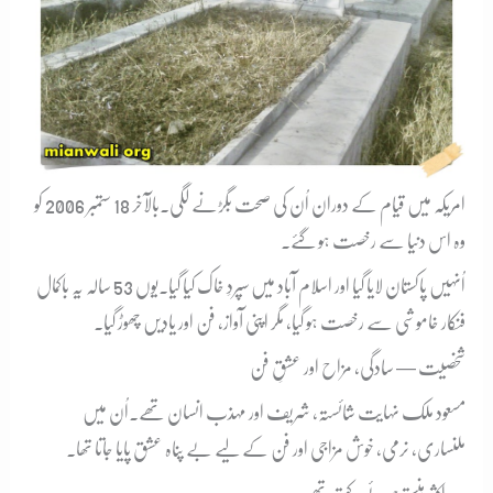
امریکہ میں قیام کے دوران اُن کی صحت بگڑنے لگی۔
بالآخر 18 ستمبر 2006 کو
وہ اس دنیا سے رخصت ہو گئے۔
اُنہیں پاکستان لایا گیا اور اسلام آباد میں سپردِ خاک کیا گیا۔
یوں 53 سالہ یہ باکمال
فنکار خاموشی سے رخصت ہو گیا، مگر اپنی آواز، فن اور یادیں چھوڑ گیا۔
شخصیت — سادگی، مزاح اور عشقِ فن
مسعود ملک نہایت شائستہ، شریف اور مہذب انسان تھے۔
اُن میں
ملنساری، نرمی، خوش مزاجی اور فن کے لیے بے پناہ عشق پایا جاتا تھا۔