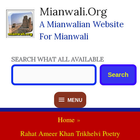
Skip
Mianwali.org
To
Content
A Mianwalian Website
For Mianwali
SEARCH WHAT ALL AVAILABLE
Search
MENU
MENU
Home
Rahat Ameer Khan Trikhelvi Poetry