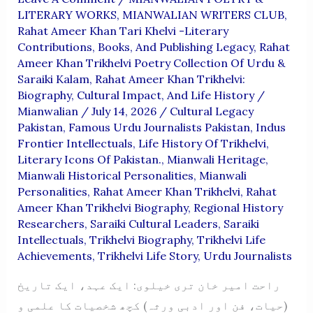
LITERARY WORKS
,
MIANWALIAN WRITERS CLUB
,
Rahat Ameer Khan Tari Khelvi -Literary
Contributions, Books, And Publishing Legacy
,
Rahat
Ameer Khan Trikhelvi Poetry Collection Of Urdu &
Saraiki Kalam
,
Rahat Ameer Khan Trikhelvi:
Biography, Cultural Impact, And Life History
/
Mianwalian
/
July 14, 2026
/
Cultural Legacy
Pakistan
,
Famous Urdu Journalists Pakistan
,
Indus
Frontier Intellectuals
,
Life History Of Trikhelvi
,
Literary Icons Of Pakistan.
,
Mianwali Heritage
,
Mianwali Historical Personalities
,
Mianwali
Personalities
,
Rahat Ameer Khan Trikhelvi
,
Rahat
Ameer Khan Trikhelvi Biography
,
Regional History
Researchers
,
Saraiki Cultural Leaders
,
Saraiki
Intellectuals
,
Trikhelvi Biography
,
Trikhelvi Life
Achievements
,
Trikhelvi Life Story
,
Urdu Journalists
راحت امیر خان تری خیلوی: ایک عہد، ایک تاریخ
(حیات، فن اور ادبی ورثہ) کچھ شخصیات کا علمی و