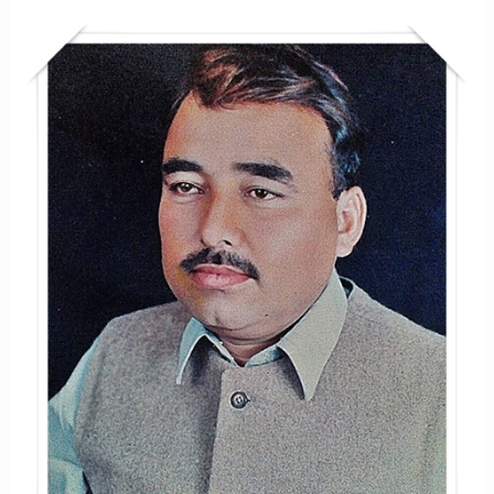
Zer-
E-
Pa!
-
Rahat
Ameer
Khan
Niazi
Trikhelvi