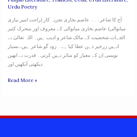
Urdu Poetry
آج کا شاعر۔۔۔ عاصم بخاری تجزیہ کار (راحت امیر نیازی
میانوالی) عاصم بخاری میانوالی کے معروف اور متحرک کثیر
الجہات شخصیت کے مالک شاعر و ادیب ہیں۔ اللہ تعالیٰ نے
انہیں زرخیز ذہن عطا کیا ہے۔ زود گو شاعر ہیں، بسیار
نویسی ان کے معیار کو متاثر نہیں کرتی۔ قدرت نے انھیں
دیکھتی آنکھیں اور
AAJ
Read More »
KA
SHAIR…
ASIM
BUKHARI