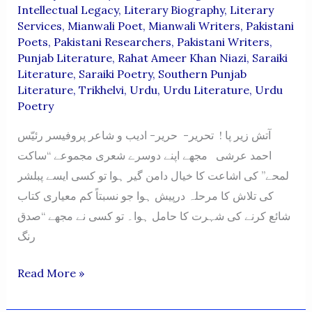
Intellectual Legacy
,
Literary Biography
,
Literary
Services
,
Mianwali Poet
,
Mianwali Writers
,
Pakistani
Poets
,
Pakistani Researchers
,
Pakistani Writers
,
Punjab Literature
,
Rahat Ameer Khan Niazi
,
Saraiki
Literature
,
Saraiki Poetry
,
Southern Punjab
Literature
,
Trikhelvi
,
Urdu
,
Urdu Literature
,
Urdu
Poetry
آتش زیر پا ! تحریر- حریر- ادیب و شاعر پروفیسر رئیّس
احمد عرشی مجھے اپنے دوسرے شعری مجموعے “ساکت
لمحے” کی اشاعت کا خیال دامن گیر ہوا تو کسی ایسے پبلشر
کی تلاش کا مرحلہ درپیش ہوا جو نسبتاً کم معیاری کتاب
شائع کرنے کی شہرت کا حامل ہوا۔ تو کسی نے مجھے “صدق
رنگ
Aatish-
Read More »
E-