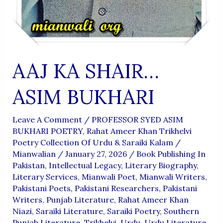
AAJ KA SHAIR…
ASIM BUKHARI
Leave A Comment
/
PROFESSOR SYED ASIM
BUKHARI POETRY
,
Rahat Ameer Khan Trikhelvi
Poetry Collection Of Urdu & Saraiki Kalam
/
Mianwalian
/
January 27, 2026
/
Book Publishing In
Pakistan
,
Intellectual Legacy
,
Literary Biography
,
Literary Services
,
Mianwali Poet
,
Mianwali Writers
,
Pakistani Poets
,
Pakistani Researchers
,
Pakistani
Writers
,
Punjab Literature
,
Rahat Ameer Khan
Niazi
,
Saraiki Literature
,
Saraiki Poetry
,
Southern
Punjab Literature
,
Trikhelvi
,
Urdu
,
Urdu Literature
,