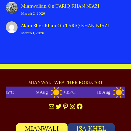
Mianwalian
On
TARIQ KHAN NIAZI
March 2, 2026
Alam Sher Khan
On
TARIQ KHAN NIAZI
March 1, 2026
MIANWALI WEATHER FORECAST
°C
9 Aug
+35°C
10 Aug
+35°C
Mail
Twitter
Pinterest
Instagram
Facebook
MIANWALI
ISA KHEL