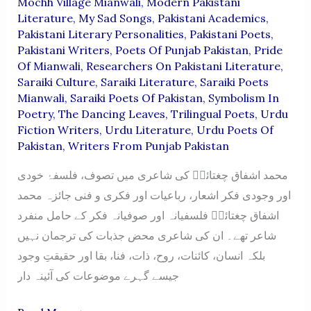
Mochh Village Mianwali
,
Modern Pakistani
Literature
,
My Sad Songs
,
Pakistani Academics
,
Pakistani Literary Personalities
,
Pakistani Poets
,
Pakistani Writers
,
Poets Of Punjab Pakistan
,
Pride
Of Mianwali
,
Researchers On Pakistani Literature
,
Saraiki Culture
,
Saraiki Literature
,
Saraiki Poets
Mianwali
,
Saraiki Poets Of Pakistan
,
Symbolism In
Poetry
,
The Dancing Leaves
,
Trilingual Poets
,
Urdu
Fiction Writers
,
Urdu Literature
,
Urdu Poets Of
Pakistan
,
Writers From Punjab Pakistan
محمد اشفاق چغتائیؔ کی شاعری میں تصوف، فلسفۂ خودی
اور وجودی فکر اشعار، رباعیات اور فکری و فنی جائزہ محمد
اشفاق چغتائیؔ فلسفیانہ اور صوفیانہ فکر کے حامل منفرد
شاعر تھے۔ ان کی شاعری محض جذبات کی ترجمان نہیں
بلکہ انسان، کائنات، روح، ذات، فنا، بقا اور حقیقتِ وجود
جیسے گہرے موضوعات کی آئینہ دار