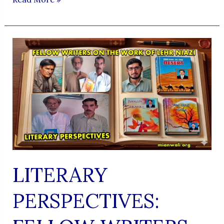
AFSANA
-
AFSANA
BY
LEHR
NIAZI
LITERARY
PERSPECTIVES: