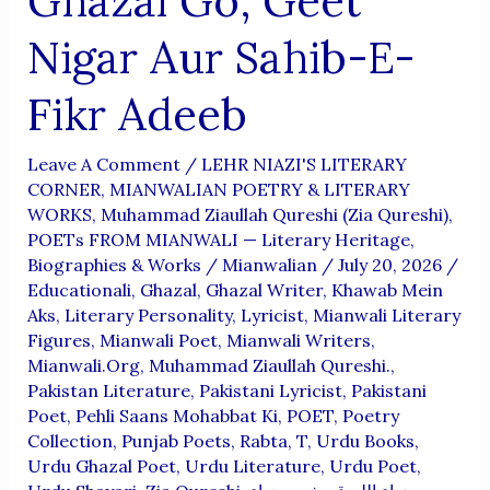
Ghazal Go, Geet
Nigar Aur Sahib-E-
Fikr Adeeb
Leave A Comment
/
LEHR NIAZI'S LITERARY
CORNER
,
MIANWALIAN POETRY & LITERARY
WORKS
,
Muhammad Ziaullah Qureshi (Zia Qureshi)
,
POETs FROM MIANWALI — Literary Heritage,
Biographies & Works
/
Mianwalian
/
July 20, 2026
/
Educationali
,
Ghazal
,
Ghazal Writer
,
Khawab Mein
Aks
,
Literary Personality
,
Lyricist
,
Mianwali Literary
Figures
,
Mianwali Poet
,
Mianwali Writers
,
Mianwali.org
,
Muhammad Ziaullah Qureshi.
,
Pakistan Literature
,
Pakistani Lyricist
,
Pakistani
Poet
,
Pehli Saans Mohabbat Ki
,
POET
,
Poetry
Collection
,
Punjab Poets
,
Rabta
,
T
,
Urdu Books
,
Urdu Ghazal Poet
,
Urdu Literature
,
Urdu Poet
,