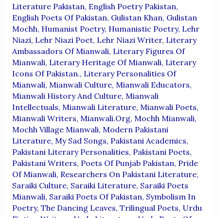
Literature Pakistan
,
English Poetry Pakistan
,
English Poets Of Pakistan
,
Gulistan Khan
,
Gulistan
Mochh
,
Humanist Poetry
,
Humanistic Poetry
,
Lehr
Niazi
,
Lehr Niazi Poet
,
Lehr Niazi Writer
,
Literary
Ambassadors Of Mianwali
,
Literary Figures Of
Mianwali
,
Literary Heritage Of Mianwali
,
Literary
Icons Of Pakistan.
,
Literary Personalities Of
Mianwali
,
Mianwali Culture
,
Mianwali Educators
,
Mianwali History And Culture
,
Mianwali
Intellectuals
,
Mianwali Literature
,
Mianwali Poets
,
Mianwali Writers
,
Mianwali.org
,
Mochh Mianwali
,
Mochh Village Mianwali
,
Modern Pakistani
Literature
,
My Sad Songs
,
Pakistani Academics
,
Pakistani Literary Personalities
,
Pakistani Poets
,
Pakistani Writers
,
Poets Of Punjab Pakistan
,
Pride
Of Mianwali
,
Researchers On Pakistani Literature
,
Saraiki Culture
,
Saraiki Literature
,
Saraiki Poets
Mianwali
,
Saraiki Poets Of Pakistan
,
Symbolism In
Poetry
,
The Dancing Leaves
,
Trilingual Poets
,
Urdu