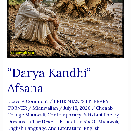
Saaf
Go
Shaair,
Ghazal
Go,
Geet
Nigar
Aur
“Darya Kandhi”
Sahib-
E-
Afsana
Fikr
Adeeb
Leave A Comment
/
LEHR NIAZI'S LITERARY
CORNER
/
Mianwalian
/
July 18, 2026
/
Chenab
College Mianwali
,
Contemporary Pakistani Poetry
,
Dreams In The Desert
,
Educationists Of Mianwali
,
English Language And Literature
,
English