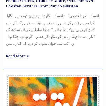
Fiction Writers
,
Urdu Literature
,
Urdu Poets Of
Pakistan
,
Writers From Punjab Pakistan
افسانہ “دریا کندھی” – افسانہ نگار: لہر نیازی “وقت پر لگایا
گیا مرہم زخم کو ناسور بننے نہیں دیتا۔ بہتر ہوگا اگر اس
کٹاؤ کو یہیں روک دیا جائے۔” چاچا سلطان دریائے سندھ کے
کنارے سے اچھلتے پانی کو دیکھ کر خطرے کو بھانپ چکا تھا۔
وہ کب سے جوان بیٹوں کو دریا کے کنارے میں
“Darya
Read More »
Kandhi”
Afsana