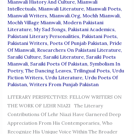
Mianwali History And Culture
,
Mianwali
Intellectuals
,
Mianwali Literature
,
Mianwali Poets
,
Mianwali Writers
,
Mianwali.org
,
Mochh Mianwali
,
Mochh Village Mianwali
,
Modern Pakistani
Literature
,
My Sad Songs
,
Pakistani Academics
,
Pakistani Literary Personalities
,
Pakistani Poets
,
Pakistani Writers
,
Poets Of Punjab Pakistan
,
Pride
Of Mianwali
,
Researchers On Pakistani Literature
,
Saraiki Culture
,
Saraiki Literature
,
Saraiki Poets
Mianwali
,
Saraiki Poets Of Pakistan
,
Symbolism In
Poetry
,
The Dancing Leaves
,
Trilingual Poets
,
Urdu
Fiction Writers
,
Urdu Literature
,
Urdu Poets Of
Pakistan
,
Writers From Punjab Pakistan
LITERARY PERSPECTIVES: FELLOW WRITERS ON
THE WORK OF LEHR NIAZI The Literary
Contributions Of Lehr Niazi Have Garnered Deep
Appreciation From His Contemporaries, Who
Recognize His Unique Voice Within The Broader