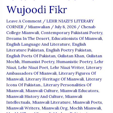
Wujoodi Fikr
Leave A Comment
/
LEHR NIAZI'S LITERARY
CORNER
/
Mianwalian
/
July 8, 2026
/
Chenab
College Mianwali
,
Contemporary Pakistani Poetry
,
Dreams In The Desert
,
Educationists Of Mianwali
,
English Language And Literature
,
English
Literature Pakistan
,
English Poetry Pakistan
,
English Poets Of Pakistan
,
Gulistan Khan
,
Gulistan
Mochh
,
Humanist Poetry
,
Humanistic Poetry
,
Lehr
Niazi
,
Lehr Niazi Poet
,
Lehr Niazi Writer
,
Literary
Ambassadors Of Mianwali
,
Literary Figures Of
Mianwali
,
Literary Heritage Of Mianwali
,
Literary
Icons Of Pakistan.
,
Literary Personalities Of
Mianwali
,
Mianwali Culture
,
Mianwali Educators
,
Mianwali History And Culture
,
Mianwali
Intellectuals
,
Mianwali Literature
,
Mianwali Poets
,
Mianwali Writers
,
Mianwali.org
,
Mochh Mianwali
,