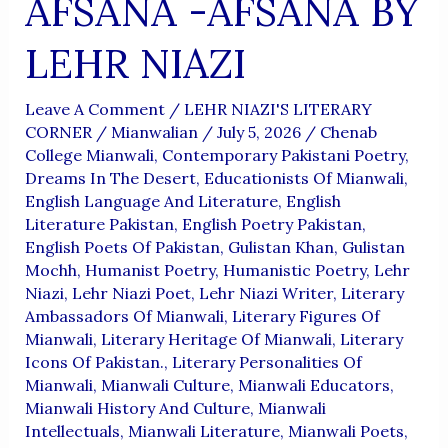
AFSANA -AFSANA BY
LEHR NIAZI
Leave A Comment
/
LEHR NIAZI'S LITERARY
CORNER
/
Mianwalian
/
July 5, 2026
/
Chenab
College Mianwali
,
Contemporary Pakistani Poetry
,
Dreams In The Desert
,
Educationists Of Mianwali
,
English Language And Literature
,
English
Literature Pakistan
,
English Poetry Pakistan
,
English Poets Of Pakistan
,
Gulistan Khan
,
Gulistan
Mochh
,
Humanist Poetry
,
Humanistic Poetry
,
Lehr
Niazi
,
Lehr Niazi Poet
,
Lehr Niazi Writer
,
Literary
Ambassadors Of Mianwali
,
Literary Figures Of
Mianwali
,
Literary Heritage Of Mianwali
,
Literary
Icons Of Pakistan.
,
Literary Personalities Of
Mianwali
,
Mianwali Culture
,
Mianwali Educators
,
Mianwali History And Culture
,
Mianwali
Intellectuals
,
Mianwali Literature
,
Mianwali Poets
,