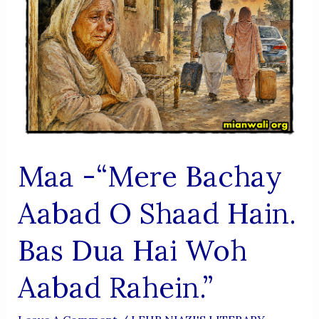
MULAQAT
–
OCTOBER
2025
Maa -“Mere Bachay
Aabad O Shaad Hain.
Bas Dua Hai Woh
Aabad Rahein.”