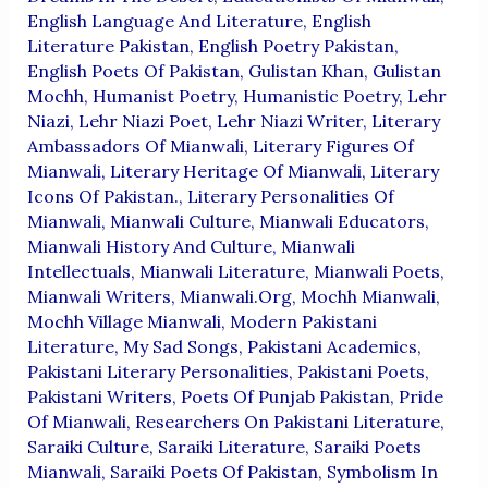
English Language And Literature
,
English
Literature Pakistan
,
English Poetry Pakistan
,
English Poets Of Pakistan
,
Gulistan Khan
,
Gulistan
Mochh
,
Humanist Poetry
,
Humanistic Poetry
,
Lehr
Niazi
,
Lehr Niazi Poet
,
Lehr Niazi Writer
,
Literary
Ambassadors Of Mianwali
,
Literary Figures Of
Mianwali
,
Literary Heritage Of Mianwali
,
Literary
Icons Of Pakistan.
,
Literary Personalities Of
Mianwali
,
Mianwali Culture
,
Mianwali Educators
,
Mianwali History And Culture
,
Mianwali
Intellectuals
,
Mianwali Literature
,
Mianwali Poets
,
Mianwali Writers
,
Mianwali.org
,
Mochh Mianwali
,
Mochh Village Mianwali
,
Modern Pakistani
Literature
,
My Sad Songs
,
Pakistani Academics
,
Pakistani Literary Personalities
,
Pakistani Poets
,
Pakistani Writers
,
Poets Of Punjab Pakistan
,
Pride
Of Mianwali
,
Researchers On Pakistani Literature
,
Saraiki Culture
,
Saraiki Literature
,
Saraiki Poets
Mianwali
,
Saraiki Poets Of Pakistan
,
Symbolism In