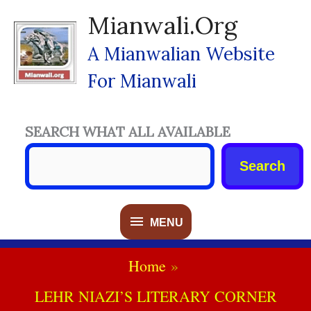
Skip
Mianwali.org
To
Content
A Mianwalian Website
For Mianwali
SEARCH WHAT ALL AVAILABLE
Search
MENU
MENU
Home
LEHR NIAZI’S LITERARY CORNER