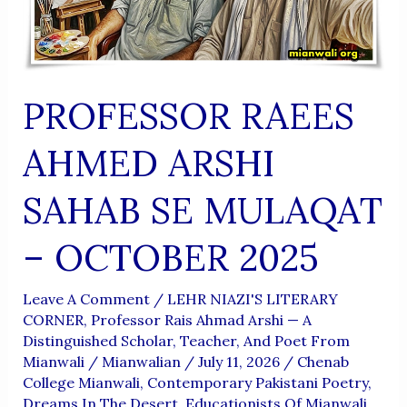
PROFESSOR RAEES
AHMED ARSHI
SAHAB SE MULAQAT
– OCTOBER 2025
Leave A Comment
/
LEHR NIAZI'S LITERARY
CORNER
,
Professor Rais Ahmad Arshi — A
Distinguished Scholar, Teacher, And Poet From
Mianwali
/
Mianwalian
/
July 11, 2026
/
Chenab
College Mianwali
,
Contemporary Pakistani Poetry
,
Dreams In The Desert
,
Educationists Of Mianwali
,