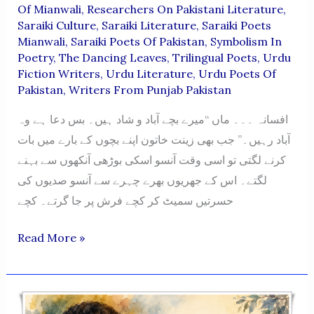
Of Mianwali
,
Researchers On Pakistani Literature
,
Saraiki Culture
,
Saraiki Literature
,
Saraiki Poets
Mianwali
,
Saraiki Poets Of Pakistan
,
Symbolism In
Poetry
,
The Dancing Leaves
,
Trilingual Poets
,
Urdu
Fiction Writers
,
Urdu Literature
,
Urdu Poets Of
Pakistan
,
Writers From Punjab Pakistan
افسانہ ۔۔۔ ماں “میرے بچے آباد و شاد ہیں۔ بس دعا ہے وہ
آباد رہیں۔” جب بھی زینت خاتون اپنے بچوں کے بارے میں بات
کرنے لگتی تو اسی وقت آنسو اسکی بوڑھی آنکھوں سے بہنے
لگتے۔ اس کے جھریوں بھرے چہرے سے آنسو صدیوں کی
حسرتیں سمیٹ کر کچے فرش پر جا گرتے۔ کچے
Maa
Read More »
-“Mere
Bachay
Aabad