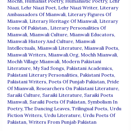
Mochh
,
Humanist Poetry
,
Humanistic Poetry
,
Lehr
Niazi
,
Lehr Niazi Poet
,
Lehr Niazi Writer
,
Literary
Ambassadors Of Mianwali
,
Literary Figures Of
Mianwali
,
Literary Heritage Of Mianwali
,
Literary
Icons Of Pakistan.
,
Literary Personalities Of
Mianwali
,
Mianwali Culture
,
Mianwali Educators
,
Mianwali History And Culture
,
Mianwali
Intellectuals
,
Mianwali Literature
,
Mianwali Poets
,
Mianwali Writers
,
Mianwali.org
,
Mochh Mianwali
,
Mochh Village Mianwali
,
Modern Pakistani
Literature
,
My Sad Songs
,
Pakistani Academics
,
Pakistani Literary Personalities
,
Pakistani Poets
,
Pakistani Writers
,
Poets Of Punjab Pakistan
,
Pride
Of Mianwali
,
Researchers On Pakistani Literature
,
Saraiki Culture
,
Saraiki Literature
,
Saraiki Poets
Mianwali
,
Saraiki Poets Of Pakistan
,
Symbolism In
Poetry
,
The Dancing Leaves
,
Trilingual Poets
,
Urdu
Fiction Writers
,
Urdu Literature
,
Urdu Poets Of
Pakistan
,
Writers From Punjab Pakistan