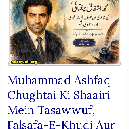
O
Shaad
Hain.
Bas
Dua
Hai
Woh
Aabad
Rahein.”
Muhammad Ashfaq
Chughtai Ki Shaairi
Mein Tasawwuf,
Falsafa-E-Khudi Aur