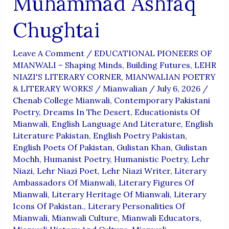
Muhammad Ashfaq
Chughtai
Leave A Comment
/
EDUCATIONAL PIONEERS OF
MIANWALI – Shaping Minds, Building Futures
,
LEHR
NIAZI'S LITERARY CORNER
,
MIANWALIAN POETRY
& LITERARY WORKS
/
Mianwalian
/
July 6, 2026
/
Chenab College Mianwali
,
Contemporary Pakistani
Poetry
,
Dreams In The Desert
,
Educationists Of
Mianwali
,
English Language And Literature
,
English
Literature Pakistan
,
English Poetry Pakistan
,
English Poets Of Pakistan
,
Gulistan Khan
,
Gulistan
Mochh
,
Humanist Poetry
,
Humanistic Poetry
,
Lehr
Niazi
,
Lehr Niazi Poet
,
Lehr Niazi Writer
,
Literary
Ambassadors Of Mianwali
,
Literary Figures Of
Mianwali
,
Literary Heritage Of Mianwali
,
Literary
Icons Of Pakistan.
,
Literary Personalities Of
Mianwali
,
Mianwali Culture
,
Mianwali Educators
,