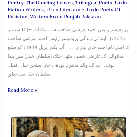
Poetry
,
The Dancing Leaves
,
Trilingual Poets
,
Urdu
Fiction Writers
,
Urdu Literature
,
Urdu Poets Of
Pakistan
,
Writers From Punjab Pakistan
پروفیسر رئیس احمد عرشی صاحب سے ملاقات –(10 ستمبر
2025ء) ابتدائی زندگی پروفیسر رئیس احمد عرشی صاحب
کا اصل نام احمد خان نیازی ہے۔ آپ یکم اپریل 1949ء کو ضلع
میانوالی کے تاریخی قصبے مٹھہ خٹک (سلطان خیل) میں پیدا
ہوئے۔ آپ کے والد محترم لودھی خان سنجر خیل، قبیلہ
سلطان خیل سے تعلق
PROFESSOR
Read More »
RAEES
AHMED
ARSHI
SAHAB
SE