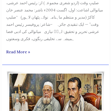
صلیبِ وقت (اردو شعری مجموعہ) از: رئیس احمد عرشی،
میانوالی اشاعت: اول، اگست 2004ء ناشر: محمد عنصر خان
کاکڑ (مدیر و منتظم ماہنامہ نوائے پٹھان لاہور) “صلیبِ
وقت” — ایک تنقیدی جائزہ –شاعر: پروفیسر رئیس احمد
عرشی تحریر و تحقیق: لہرؔ نیازی میانوالی کی ادبی فضا
ہمیشہ سے تخلیقی رنگوں، فکری وسعتوں
Saleeb-
Read More »
E-
Waqt
(Urdu
Shaairi
Majmua)