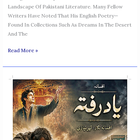
Landscape Of Pakistani Literature. Many Fellow
Writers Have Noted That His English Poetry—
Found In Collections Such As Dreams In The Desert
And The
LITERARY
Read More »
PERSPECTIVES:
FELLOW
WRITERS
ON
THE
WORK
OF
LEHR
NIAZI