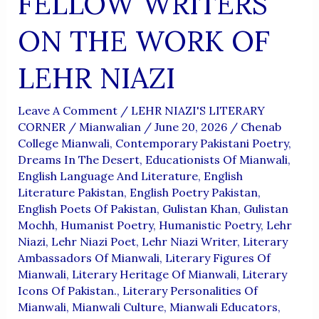
FELLOW WRITERS
ON THE WORK OF
LEHR NIAZI
Leave A Comment
/
LEHR NIAZI'S LITERARY
CORNER
/
Mianwalian
/
June 20, 2026
/
Chenab
College Mianwali
,
Contemporary Pakistani Poetry
,
Dreams In The Desert
,
Educationists Of Mianwali
,
English Language And Literature
,
English
Literature Pakistan
,
English Poetry Pakistan
,
English Poets Of Pakistan
,
Gulistan Khan
,
Gulistan
Mochh
,
Humanist Poetry
,
Humanistic Poetry
,
Lehr
Niazi
,
Lehr Niazi Poet
,
Lehr Niazi Writer
,
Literary
Ambassadors Of Mianwali
,
Literary Figures Of
Mianwali
,
Literary Heritage Of Mianwali
,
Literary
Icons Of Pakistan.
,
Literary Personalities Of
Mianwali
,
Mianwali Culture
,
Mianwali Educators
,