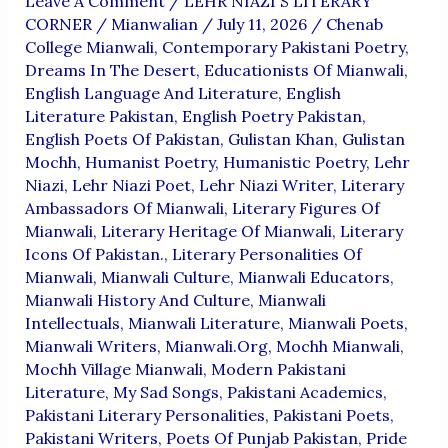
Leave A Comment
/
LEHR NIAZI'S LITERARY
CORNER
/
Mianwalian
/
July 11, 2026
/
Chenab
College Mianwali
,
Contemporary Pakistani Poetry
,
Dreams In The Desert
,
Educationists Of Mianwali
,
English Language And Literature
,
English
Literature Pakistan
,
English Poetry Pakistan
,
English Poets Of Pakistan
,
Gulistan Khan
,
Gulistan
Mochh
,
Humanist Poetry
,
Humanistic Poetry
,
Lehr
Niazi
,
Lehr Niazi Poet
,
Lehr Niazi Writer
,
Literary
Ambassadors Of Mianwali
,
Literary Figures Of
Mianwali
,
Literary Heritage Of Mianwali
,
Literary
Icons Of Pakistan.
,
Literary Personalities Of
Mianwali
,
Mianwali Culture
,
Mianwali Educators
,
Mianwali History And Culture
,
Mianwali
Intellectuals
,
Mianwali Literature
,
Mianwali Poets
,
Mianwali Writers
,
Mianwali.org
,
Mochh Mianwali
,
Mochh Village Mianwali
,
Modern Pakistani
Literature
,
My Sad Songs
,
Pakistani Academics
,
Pakistani Literary Personalities
,
Pakistani Poets
,
Pakistani Writers
,
Poets Of Punjab Pakistan
,
Pride