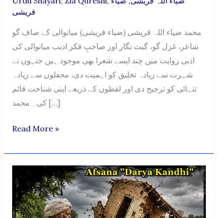
Urdu Shayari
,
Zia Qureshi
,
ضیاء
,
ضیاء اللہ قریشی
قریشی
محمد ضیاء اللہ قریشی (ضیاء قریشی) میانوالی کے صاف گو
شاعر، غزل گو، گیت نگار اور صاحبِ فکر ادیب میانوالی کی
ادبی روایت میں چند ایسے شعرا بھی موجود ہیں جنہوں نے
شہرت سے زیادہ تخلیق کو اہمیت دی، محفلوں سے زیادہ
تنہائی کو ترجیح دی اور لفظوں کے ذریعے اپنی شناخت قائم
کی۔ محمد […]
Muhammad
Read More »
Ziaullah
Qureshi
(Zia
Qureshi)
Mianwali
Ke