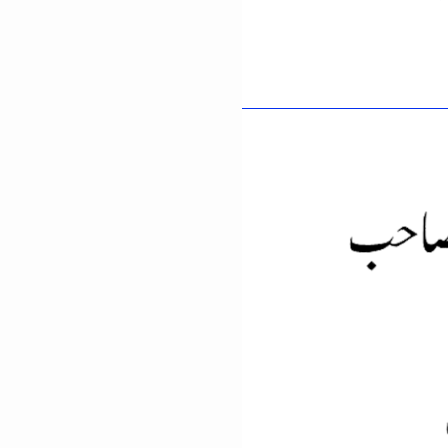
MERE
SAHIB
JULY
16