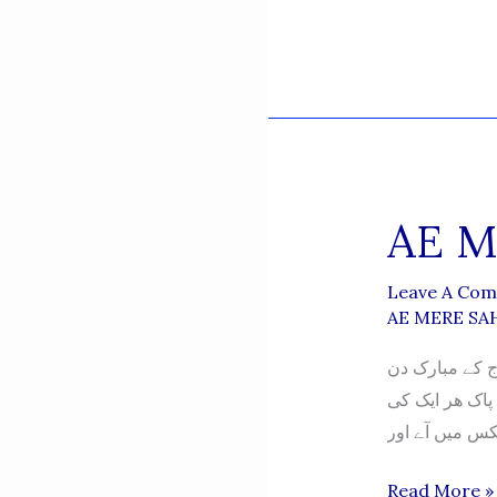
MERE
SAHIB
AUG
16
AE M
Leave A Co
AE MERE SAH
حب آج کے مبارک دن
 پاک ھر ایک کی
کس میں آے اور
AE
Read More »