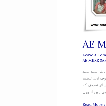
AE M
Leave A Co
AE MERE SAH
وطن بھت بھت
 معروف ادبی تنظیم
ساتھ تصوف کے
AE
Read More »