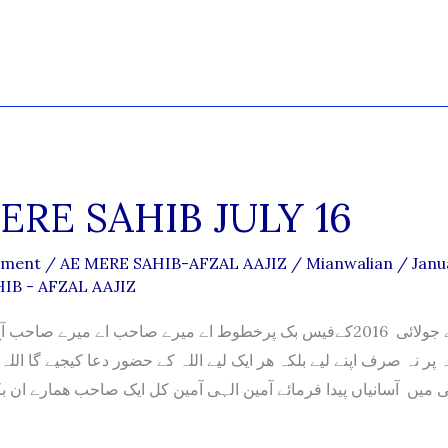
ERE SAHIB JULY 16
mment
/
AE MERE SAHIB-AFZAL AAJIZ
/
Mianwalian
/
Janu
IB - AFZAL AAJIZ
افضل عاجز کے جولائی 2016کےفیس بک پرخطوط اے میرے صاحب اے میرے صا
پر نہ صرف اپنے لیے بلکہ ھر ایک لیے اللہ کے حضور دعا کیجیے گا اللہ
 میں آسانیاں پیدا فرمائے آمین الہی آمین کل ایک صاحب ھمارے ان ب