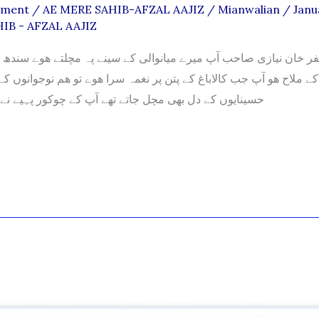
mment
/
AE MERE SAHIB-AFZAL AAJIZ
/
Mianwalian
/
Janu
IB - AFZAL AAJIZ
فر خان نیازی صاحب آپ میرے میانوالی کے سینے پہ مچلتے ھوے سندھ ک
 ملاح ھو آپ جب کالاباغ کے پتن پر نغمہ سرا ھوے تو ھم نوجوانوں کے
حسینایوں کے دل بھی مچل جاتے تھے آپ کے چوکور پہیے نے 