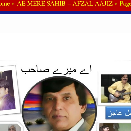
ome
AE MERE SAHIB – AFZAL AAJIZ
Pag