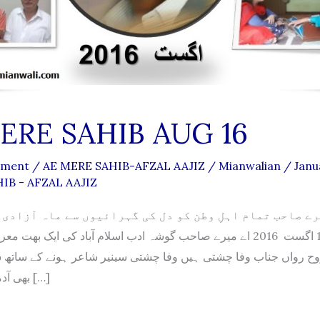
ERE SAHIB AUG 16
mment
/
AE MERE SAHIB-AFZAL AAJIZ
/
Mianwalian
/
Janu
IB - AFZAL AAJIZ
ے صاحب تمام اہلِ وطن کو دل کی گہرائیوں سے ماہ آزادی 
مبارک ہو-1 اگست 2016 اے میرے صاحب گوشہ ادب اسلام آباد کی ایک بھت
ح رواں جناب وفا چشتی ہیں وفا چشتی سینیر شاعر ہونے کے ساتھ 
بھی آدمی ہیں انہھوں […]