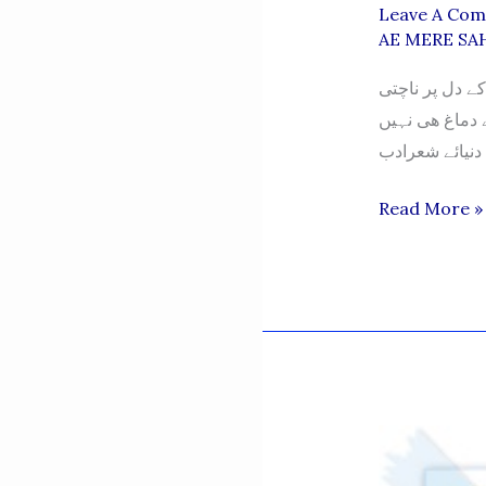
Leave A Co
AE MERE SAH
ے دل پر ناچتی
 دماغ ھی نہیں
دنیائے شعرادب
AE
Read More »
MERE
SAHIB
JUN
16