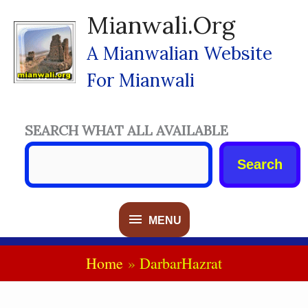
Skip
Mianwali.org
To
Content
A Mianwalian Website
For Mianwali
SEARCH WHAT ALL AVAILABLE
Search
MENU
MENU
Home
DarbarHazrat