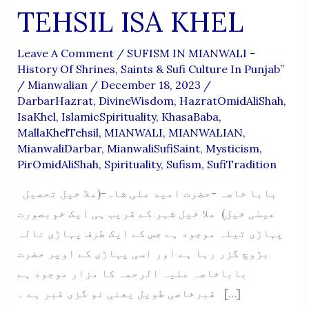
TEHSIL ISA KHEL
Leave A Comment
/
SUFISM IN MIANWALI -
History Of Shrines, Saints & Sufi Culture In Punjab”
/
Mianwalian
/
December 18, 2023
/
DarbarHazrat
,
DivineWisdom
,
HazratOmidAliShah
,
IsaKhel
,
IslamicSpirituality
,
KhasaBaba
,
MallaKhelTehsil
,
MIANWALI
,
MIANWALIAN
,
MianwaliDarbar
,
MianwaliSufiSaint
,
Mysticism
,
PirOmidAliShah
,
Spirituality
,
Sufism
,
SufiTradition
بابا خاصہ -حضرت امید علی شاہ-(ملا خیل تحصیل
عیسٰی خیل) ملا خیل شہر کے قریب ہی ایک خوبصورت
پہاڑی ٹیلہ موجود ہے جس کے ایک طرف پہاڑی نالہ
بڑوچ گزر رہا ہے اور اسی پہاڑی کے اوپر حضرت
باباخاصہ علیہ الرحمہ کا مزار موجود ہے
قبرخاصی طویل یعنی نو گزی قبر ہے ۔ […]