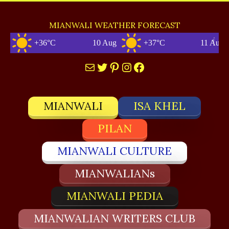
MIANWALI WEATHER FORECAST
+36°C
10 Aug
+37°C
11 Aug
Mail
Twitter
Pinterest
Instagram
Facebook
MIANWALI
ISA KHEL
PILAN
MIANWALI CULTURE
MIANWALIANs
MIANWALI PEDIA
MIANWALIAN WRITERS CLUB