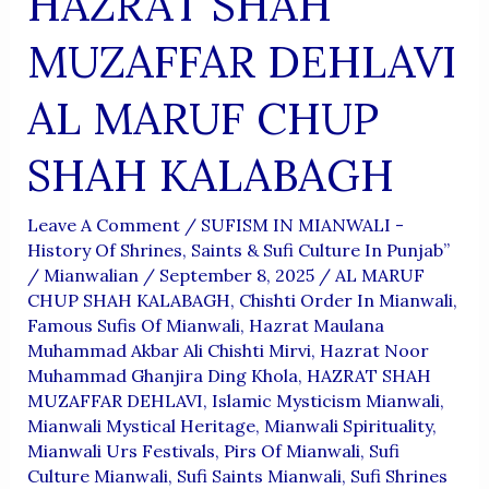
HAZRAT SHAH
MUZAFFAR DEHLAVI
AL MARUF CHUP
SHAH KALABAGH
Leave A Comment
/
SUFISM IN MIANWALI -
History Of Shrines, Saints & Sufi Culture In Punjab”
/
Mianwalian
/
September 8, 2025
/
AL MARUF
CHUP SHAH KALABAGH
,
Chishti Order In Mianwali
,
Famous Sufis Of Mianwali
,
Hazrat Maulana
Muhammad Akbar Ali Chishti Mirvi
,
Hazrat Noor
Muhammad Ghanjira Ding Khola
,
HAZRAT SHAH
MUZAFFAR DEHLAVI
,
Islamic Mysticism Mianwali
,
Mianwali Mystical Heritage
,
Mianwali Spirituality
,
Mianwali Urs Festivals
,
Pirs Of Mianwali
,
Sufi
Culture Mianwali
,
Sufi Saints Mianwali
,
Sufi Shrines