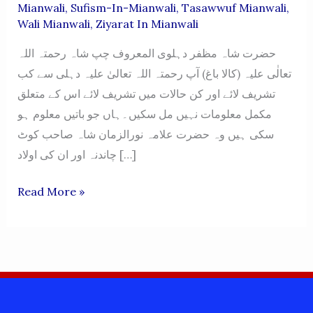
Mianwali
,
Sufism-In-Mianwali
,
Tasawwuf Mianwali
,
Wali Mianwali
,
Ziyarat In Mianwali
حضرت شاہ مظفر دہلوی المعروف چپ شاہ رحمتہ اللہ
تعالٰی علیہ (کالا باغ) آپ رحمتہ اللہ تعالیٰ علیہ دہلی سے کب
تشریف لائے اور کن حالات میں تشریف لائے اس کے متعلق
مکمل معلومات نہیں مل سکیں۔ہاں جو باتیں معلوم ہو
سکی ہیں وہ حضرت علامہ نورالزمان شاہ صاحب کوٹ
چاندنہ اور ان کی اولاد […]
HAZRAT
Read More »
SHAH
MUZAFFAR
DEHLAVI
AL
MARUF
CHUP