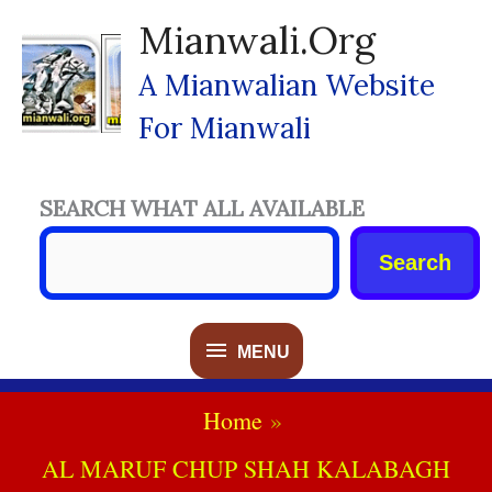
Skip
Mianwali.org
To
Content
A Mianwalian Website
For Mianwali
SEARCH WHAT ALL AVAILABLE
Search
MENU
MENU
Home
AL MARUF CHUP SHAH KALABAGH