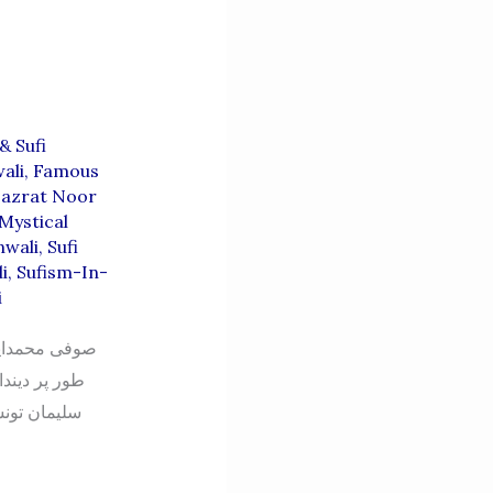
& Sufi
ali
,
Famous
azrat Noor
Mystical
nwali
,
Sufi
i
,
Sufism-In-
i
طور پر دیند
سلیمان تون