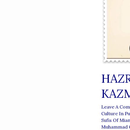
HAZR
KAZM
Leave A Co
Culture In P
Sufis Of Mia
Muhammad Gh