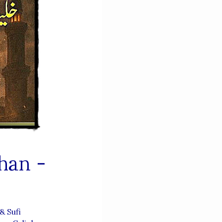
han -
& Sufi