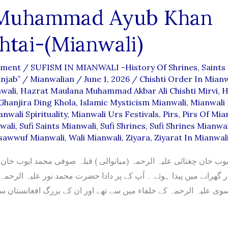
 Muhammad Ayub Khan
htai-(Mianwali)
mment
/
SUFISM IN MIANWALI -History Of Shrines, Saints 
unjab”
/
Mianwalian
/
June 1, 2026
/
Chishti Order In Mianw
nwali
,
Hazrat Maulana Muhammad Akbar Ali Chishti Mirvi
,
H
anjira Ding Khola
,
Islamic Mysticism Mianwali
,
Mianwali 
nwali Spirituality
,
Mianwali Urs Festivals
,
Pirs
,
Pirs Of Mia
wali
,
Sufi Saints Mianwali
,
Sufi Shrines
,
Sufi Shrines Mianwal
sawwuf Mianwali
,
Wali Mianwali
,
Ziyara
,
Ziyarat In Mianwal
ار گھرانے میں پیدا ہوئے ۔ آپ کے پر دادا حضرت محمد نور علیہ الرح
سوی علیہ الرحمہ کے خلفاء میں سے تھے اور ان کے بزرگ افغانستان