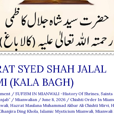
AT SYED SHAH JALAL
I (KALA BAGH)
mment
/
SUFISM IN MIANWALI -History Of Shrines, Saints 
unjab”
/
Mianwalian
/
June 8, 2026
/
Chishti Order In Mian
nwali
,
Hazrat Maulana Muhammad Akbar Ali Chishti Mirvi
,
H
anjira Ding Khola
,
Islamic Mysticism Mianwali
,
Mianwali 