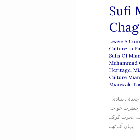
Sufi
Chag
Leave A Co
Culture In P
Sufis Of Mia
Muhammad Gh
Heritage
,
Mia
Culture Mian
Mianwali
,
Ta
صوفی محمدایوب خان چغتائی علیہ الرحمہ (میانوالی ) قبلہ صوفی محمد ایوب خان چغتائی بنیادی
مہ حضرت خواجہ
 سے ہجرت کرکے
یہاں آئے تھے