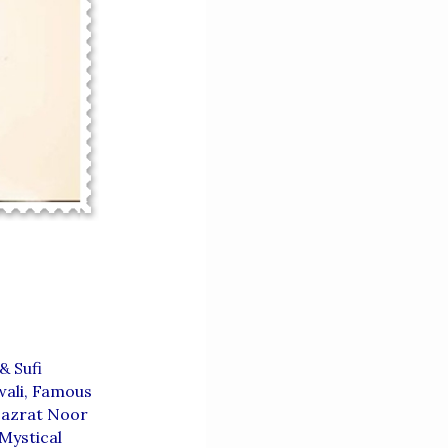
& Sufi
wali
,
Famous
azrat Noor
Mystical