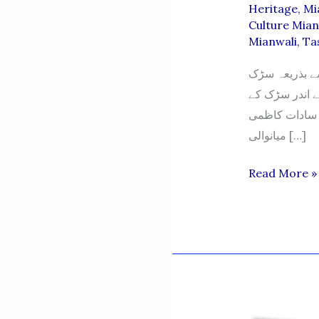
Heritage
,
Mia
Culture Mian
Mianwali
,
Ta
سے بذریعہ سڑک
کے اندر سڑک کے
پ سادات کاظمی
میانوالی […]
HAZRAT
Read More »
SYED
SHAH
JALAL
KAZMI
(KALA
BAGH)