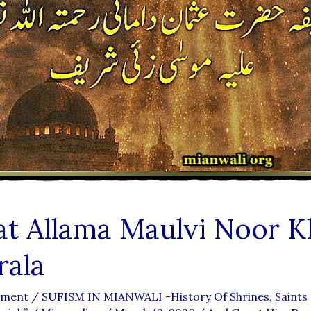
at Allama Maulvi Noor K
rala
mment
/
SUFISM IN MIANWALI -History Of Shrines, Saints 