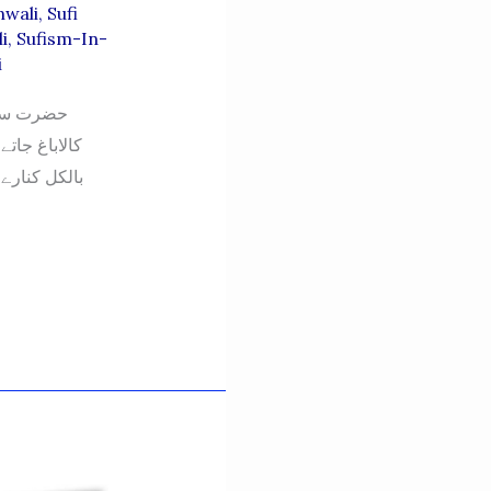
nwali
,
Sufi
i
,
Sufism-In-
i
حضرت سید 
کالاباغ جات
بالکل کنارے