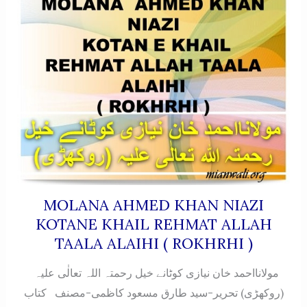
MOLANA AHMED KHAN NIAZI
KOTANE KHAIL REHMAT ALLAH
TAALA ALAIHI ( ROKHRHI )
مولانااحمد خان نیازی کوٹانے خیل رحمتہ اللہ تعالٰی علیہ
(روکھڑی) تحریر-سید طارق مسعود کاظمی-مصنف کتاب