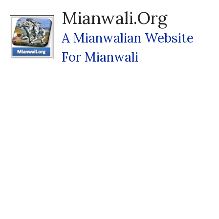
Skip
Mianwali.org
To
Content
A Mianwalian Website
For Mianwali