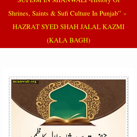
Shrines, Saints & Sufi Culture In Punjab”
HAZRAT SYED SHAH JALAL KAZMI
(KALA BAGH)