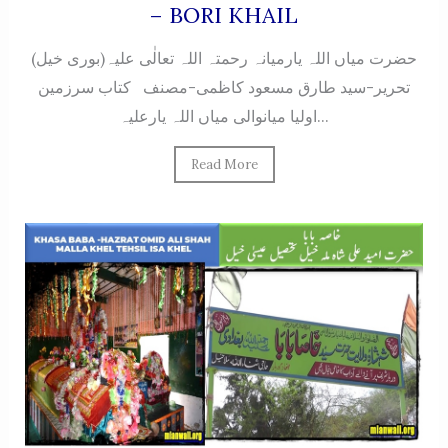
– BORI KHAIL
حضرت میاں اللہ یارمیانہ رحمتہ اللہ تعالٰی علیہ(بوری خیل)
تحریر-سید طارق مسعود کاظمی-مصنف کتاب سرزمین
اولیا میانوالی میاں اللہ یارعلیہ...
Read More