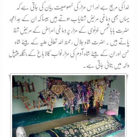
خدا کی مرجع ہے اور اس مزار کی خصوصیت بیان کی جاتی ہے کہ
یہاں بھی دماغی مریض شفایاب ہوتے ہیں جیسا کہ ان کے جد امجد
حضرت باباشمس غزنوی کے مزار پر دماغی امراض کے مریض شفا
پاتے ہیں ۔ حضرت شاہ جلال رحمتہ اللہ تعالیٰ علیہ کے بیٹے شاہ
حسن اور ان کے بیٹے شاہ آدم کی مزار نواب کالاباغ کے بنگلہ پیپل
والہ میں بتائی جاتی ہے۔