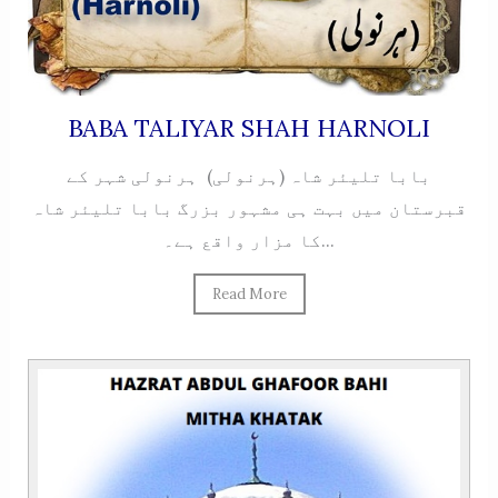
BABA TALIYAR SHAH HARNOLI
بابا تلیئر شاہ (ہرنولی) ہرنولی شہر کے
قبرستان میں بہت ہی مشہور بزرگ بابا تلیئر شاہ
کا مزار واقع ہے۔...
Read More