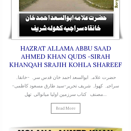
HAZRAT ALLAMA ABBU SAAD
AHMED KHAN QUDS -SIRAH
KHANQAH SRAJIH KOHLA SHAREEF
حضرت علامہ ابوالسعد احمد خان قدس سرہ -خانقاہ
سراجیہ کھولہ شریف تحریر-سید طارق مسعود کاظمی-
مصنف کتاب سرزمین اولیا میانوالی تھل...
Read More