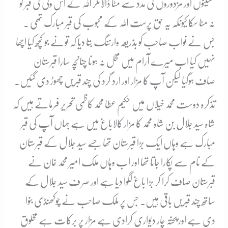
مشینوں اور مزدوروں کی مدد سے مٹا ڈالامگر اللہ کے اس ولی کی قبر کو
نہ مٹا سکا کیونکہ یہ حق پرست اللہ کے محبوب کی قبر مبارک تھی ۔
جس نے نواب صاحب کو بذریعہ وارننگ بتا دیا کہ تونے جو کچھ کیا اچھا
نہیں کیا اب میرے آرام میں مخل نہ ہونا چنانچہ سارا قبرستان
صاف ہوگیا لیکن آپ کا مزار اور ارد گرد کی چند قبریں چھوڑ دی گئیں۔
تذکرہ دوست محمد خیلاں میں حکیم عطا محمد کاظمی تحریر فرماتے ہیں کہ
شاہ سید جلال بن شاہ محمد کا مزار کالاباغ میں ہے جہاں آپ کی قبر
مبارک ہے وہاں ایک بڑا قبرستان تھا جسے سید جلال کے قبرستان
کے نام سے پکارا جاتا تھا اور اب وہاں ملک امیر محمد خان نے
قبرستان صاف کرا کر بڑا باغ لگوا دیا ہے اور صر ف سید جلال کے
ساتھ چند قبریں باقی ہیں۔ جس پر ملک صاحب نے چوکھنڈی بنوا
دی ہے اور پختہ چار دیواری کرادی ہے مزار پر برکات ہے مخلوق