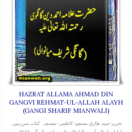
HAZRAT ALLAMA AHMAD DIN
GANGVI REHMAT-UL-ALLAH ALAYH
(GANGI SHARIF MIANWALI)
تحریر-سید طارق مسعود کاظمی-مصنف کتاب سرزمین
اولیا میانوالی آپ مولانا غلام علی صاحب کے گھر 1843 میں