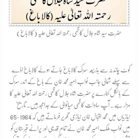
حضرت سید شاہ جلال کاظمی رحمتہ اللہ تعالٰی علیہ (کالاباغ)
کوٹ چاندنہ سے بذریعہ سڑک کالاباغ جاتے ہوئے کالاباغ اڈے
سے پہلے شمالی جانب نواب امیر محمد خان کے باغ کے اندر سڑک
کے بالکل کنارے پر حضرت شاہ جلال کاظمی رحمتہ اللہ تعالیٰ علیہ کا
مزار ہے ۔ آپ سادات کاظمی میانوالی کے جدامجد ہیں۔ تاریخ
نیازیاں میں محمد اقبال خان نیازی تحریر فرماتے ہیں کہ 1964-65
میں نواب ملک امیر محمد خان نے تمام قدیمی اور پرانے قبرستان کو