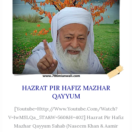
HAZRAT PIR HAFIZ MAZHAR
QAYYUM
[youtube=http://www.youtube.com/watch?
V=iwMSLQa_5TA&w=560&h=402] Hazrat Pir Hafiz
Mazhar Qayyum Sahab (Naseem Khan & Aamir