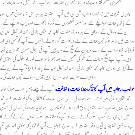
بکھروی تعلیم فقہ و حدیث دیتے تھے ان حضرات سے آپ نے تکمیل دورہ حدیث کیا۔
بندیال شریف میں زمانہئ طالب علمی ہی میں آپ
حضرت پیر سید لعل شاہ ھمدانی قدس سرہ
کے ہاتھ پر بیعت فرما چکے تھے اور سلسلہ نقشبندی کے ذکر و اذکار سے بہرہ یاب ہو چکے تھے۔
ان کے وصال کے بعد ان کے پیر و مرشد حضرت خواجہ محمد عثمان دامانی رحمتہ اللہ تعالیٰ علیہ کی
خدمت میں حاضر ہو کر تجدید بیعت کے لئے درخواست گزار ہوئے۔انہوں نے آپ کو تسلی دی اور
فرمایا کہ شاہ صاحب کے سب مرید ان کے شیخ کے مرید ہیں آپ فی الحال حصول علم دین پر توجہ
دیں۔آپ اپنے شیخ طریقت کے حکم کی تعمیل کے بعد پھر حاضر ہوئے اور راہ سلوک کی منازل کو
طے کیا اسی دورا ن خواجہ محمد عثمان دامانی رحمتہ اللہ تعالیٰ علیہ نے پردہ فرما لیا توآپ نے ان کے
صاحبزادے حضرت خواجہ سراج الدین قدس سرہ سے تجدید بیعت کی۔
مواہب رحمانیہ میں آپ کا تذکرہئ بیعت و خلافت:
آپ نے پہلے پہل حضرت مولانا خواجہ
محمد عثمان دامانی علیہ الرحمہ سے بیعت کی۔ اسی سال حضرت کا انتقال ہو گیا تو حضرت خواجہ محمد
سراج الدین صاحب مسند ارشاد پر رونق افروز ہوئے تو پھر ان سے تجدید بیعت کی اور ان کی زندگی
میں ان ہی سے کسب سلوک کرتے رہے اور آپ کو مقاماتِ سلوکِ مجددیہ کے طے کرنے کا
بے حد شوق تھا چنانچہ ایک دفعہ حضرت خواجہ سراج الاولیا نے آپ کو فرمایا کہ مولوی احمد خان تم
اگر مکتوبات امام ربانی مجدد الف ثانی رحمتہ اللہ تعالیٰ علیہ کے اختتام تک یہاں فقیر کے پاس رہو