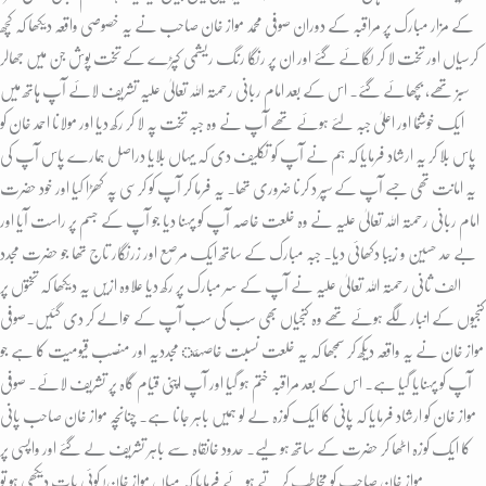
کے مزار مبارک پر مراقبہ کے دوران صوفی محمد مواز خان صاحب نے یہ خصوصی واقعہ دیکھا کہ کچھ
کرسیاں اور تخت لا کر لگائے گئے اور ان پر رنگا رنگ ریشمی کپڑے کے تخت پوش جن میں جھالر
سبز تھے، بچھائے گئے۔ اس کے بعد امام ربانی رحمتہ اللہ تعالیٰ علیہ تشریف لائے آپ ہاتھ میں
ایک خوشنما اور اعلیٰ جبہ لئے ہوئے تھے آپ نے وہ جبہ تخت پہ لا کر رکھ دیا اور مولانا احمد خان کو
پاس بلا کر یہ ارشاد فرمایا کہ ہم نے آپ کو تکلیف دی کہ یہاں بلایا دراصل ہمارے پاس آپ کی
یہ امانت تھی جسے آپ کے سپر د کرنا ضروری تھا۔ یہ فرما کر آپ کو کرسی پہ کھڑا کیا اور خود حضرت
امام ربانی رحمتہ اللہ تعالیٰ علیہ نے وہ خلعت خاصہ آپ کو پہنا دیا جو آپ کے جسم پر راست آیا اور
بے حد حسین و زیبا دکھائی دیا۔ جبہ مبارک کے ساتھ ایک مرصع اور زرنگار تاج تھا جو حضرت مجدد
الف ثانی رحمتہ اللہ تعالیٰ علیہ نے آپ کے سر مبارک پر رکھ دیا علاوہ ازیں یہ دیکھا کہ تختوں پر
کنجیوں کے انبار لگے ہوئے تھے وہ کنجیاں بھی سب کی سب آپ کے حوالے کر دی گئیں۔صوفی
مواز خان نے یہ واقعہ دیکھ کر سمجھا کہ یہ خلعت نسبت خاصہئ مجددیہ اور منصب قیومیت کا ہے جو
آپ کو پہنایا گیا ہے۔ اس کے بعد مراقبہ ختم ہو گیا اور آپ اپنی قیام گاہ پر تشریف لائے۔ صوفی
مواز خان کو ارشاد فرمایا کہ پانی کا ایک کوزہ لے لو ہمیں باہر جانا ہے۔ چنانچہ مواز خان صاحب پانی
کا ایک کوزہ اٹھا کر حضرت کے ساتھ ہو لیے۔ حدود خانقاہ سے باہر تشریف لے گئے اور واپسی پر
مواز خان صاحب کو مخاطب کرتے ہوئے فرمایا کہ میاں مواز خان! کوئی بات دیکھی ہو تو