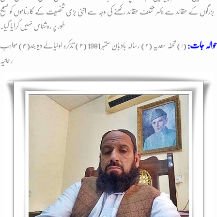
بزرگوں کے عقائد سے یکسر مختلف عقائد رکھنے کی وجہ سے اتنی بڑی شخصیت کے کارناموں کو صحیح
طور پر روشناس نہیں کرایا گیا۔
حوالہ جات:
(۱) تحفہ سعدیہ (۲) رسالہ بادبان ستمبر 1981 (۳) تذکرہ اولیائے دیو بند(۴) مواہب
رحمانیہ