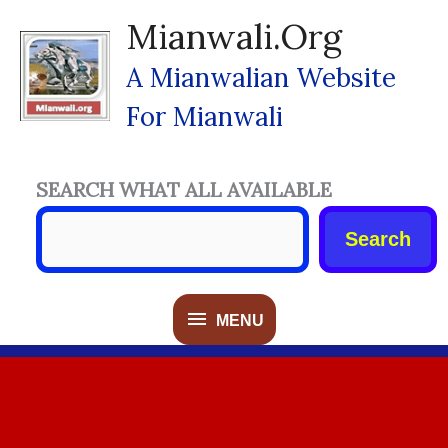
Skip
Mianwali.org
To
Content
A Mianwalian Website
For Mianwali
SEARCH WHAT ALL AVAILABLE
Search
MENU
MENU