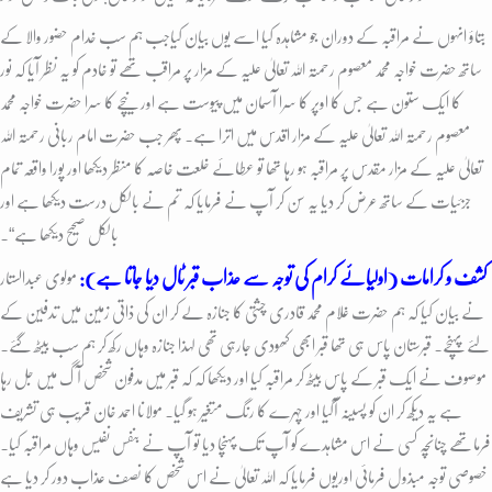
بتاؤ انہوں نے مراقبہ کے دوران جو مشاہدہ کیا اسے یوں بیان کیاجب ہم سب خدام حضور والا کے
ساتھ حضرت خواجہ محمد معصوم رحمتہ اللہ تعالیٰ علیہ کے مزار پر مراقب تھے تو خادم کو یہ نظر آیا کہ نور
کا ایک ستون ہے جس کا اوپر کا سرا آسمان میں پیوست ہے اور نیچے کا سرا حضرت خواجہ محمد
معصوم رحمتہ اللہ تعالیٰ علیہ کے مزار اقدس میں اترا ہے۔ پھر جب حضرت امام ربانی رحمتہ اللہ
تعالیٰ علیہ کے مزار مقدس پر مراقبہ ہو رہا تھا تو عطائے خلعت خاصہ کا منظر دیکھا اور پورا واقعہ تمام
جزئیات کے ساتھ عرض کر دیا یہ سن کر آپ نے فرمایا کہ تم نے بالکل درست دیکھا ہے اور
بالکل صحیح دیکھا ہے“۔
کشف و کرامات (اولیائے کرام کی توجہ سے عذاب قبر ٹال دیا جاتا ہے):
مولوی عبدالستار
نے بیان کیا کہ ہم حضرت غلام محمد قادری چشتی کا جنازہ لے کر ان کی ذاتی زمین میں تدفین کے
لئے پہنچے۔ قبرستان پاس ہی تھا قبر ابھی کھودی جارہی تھی لہذا جنازہ وہاں رکھ کر ہم سب بیٹھ گئے۔
موصوف نے ایک قبر کے پاس بیٹھ کر مراقبہ کیا اور دیکھا کہ کہ قبر میں مدفون شخص آگ میں جل رہا
ہے یہ دیکھ کر ان کو پسینہ آگیا اور چہرے کا رنگ متغیر ہو گیا۔ مولانا احمد خان قریب ہی تشریف
فرماتھے چنانچہ کسی نے اس مشاہدے کو آپ تک پہنچا دیا تو آپ نے بنفس نفیس وہاں مراقبہ کیا۔
خصوصی توجہ مبذول فرمائی اوریوں فرمایا کہ اللہ تعالیٰ نے اس شخص کا نصف عذاب دور کر دیا ہے