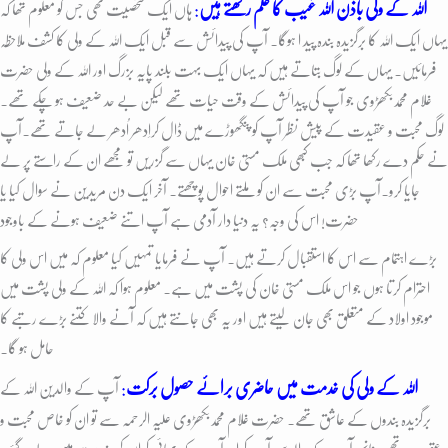
اللہ کے ولی باذن اللہ غیب کا علم رکھتے ہیں
:
ہاں ایک شخصیت تھی جس کو معلوم تھا کہ
یہاں ایک اللہ کا برگزیدہ بندہ پید ا ہوگا۔ آپ کی پیدائش سے قبل ایک اللہ کے ولی کا کشف ملاحظہ
فرمائیں۔ یہاں کے لوگ بتاتے ہیں کہ یہاں ایک بہت بلند پایہ بزرگ اور اللہ کے ولی حضرت
غلام محمدبکھڑوی جو آپ کی پیدائش کے وقت حیات تھے لیکن بے حد ضعیف ہو چکے تھے۔
لوگ محبت و عقیدت کے پیش نظر آپ کو پنگھوڑے میں ڈال کراِدھر اُدھر لے جاتے تھے۔آپ
نے حکم دے رکھا تھا کہ جب کبھی ملک مستی خان یہاں سے گزریں تو مجھے ان کے راستے پر لے
جایا کرو۔آپ بڑی محبت سے ان کو ملتے احوال پوچھتے۔ آخر ایک دن مریدین نے سوال کیا یا
حضرت! اس کی وجہ؟ یہ دنیا دار آدمی ہے آپ اتنے ضعیف ہونے کے باوجود
بڑے اہتمام سے اس کا استقبال کرتے ہیں۔ آپ نے فرمایا تمہیں کیا معلوم کہ میں اس ولی کا
احترام کرتا ہوں جو اس ملک مستی خان کی پشت میں ہے۔ معلوم ہوا کہ اللہ کے ولی پشت میں
موجود اولاد کے متعلق بھی جان لیتے ہیں اور یہ بھی جانتے ہیں کہ آنے والا کتنے بڑے رتبے کا
حامل ہو گا۔
اللہ کے ولی کی خدمت میں حاضری برائے حصول برکت
:
آپ کے والدین اللہ کے
برگزیدہ بندوں کے عاشق تھے۔ حضرت غلام محمدبکھڑوی علیہ الرحمہ سے تو ان کو خاص محبت و