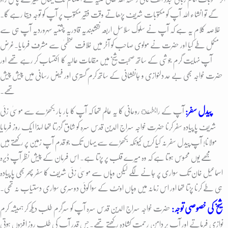
گے تو انشاء اللہ آپ کو مکتوبات شریف پڑھاتے وقت فقیر مکتوب پر آپ کو توجہ دیتا رہے گا۔
خلاصہ کلام یہ ہے کہ آپ نے سلوک سلاسلِ اربعہ نقشبندیہ قادریہ چشتیہ سہروردیہ آپ ہی سے
مکمل طے کیا اور حضرت نے مولوی صاحب کو آخر میں خلافت عظمیٰ سے مشرف فرمایا۔غرض
آپ نہایت گرم جوشی کے ساتھ صحبت شیخ میں مقامات عالیہ کا
اکتساب کر رہے تھے اور
حضرت خواجہ بھی بے حد دلنوازی و جانفشانی کے ساتھ کرم گستری اور فیض رسانی میں پیش پیش
تھے۔
پیدل سفر:
آپ کے رابطہئ روحانی کا یہ عالم تھا کہ آپ کا بار بار بکھڑے سے موسیٰ زئی
شریف پا پیادہ سفر کرنا حضرت خواجہ سراج الدین قدس سرہ کو شاق گزرتا تھا لہذا ایک روز فرمایا
مولانا! آپ پیدل سفر نہ کیا کریں کیونکہ بکھڑے سے یہاں تک جو قدم آپ زمین پر رکھتے ہیں
مجھے یوں محسوس ہوتا ہے کہ وہ میرے قلب پر پڑتا ہے۔ اس فرمان کے پیش نظر آپ ڈیرہ
اسماعیل خان تک سواری پر جانے لگے لیکن وہاں سے موسیٰ زئی شریف کا سفر پھر بھی پا پیادہ
ہی طے کرنا پڑتا تھا اور اس زمانہ میں وہاں اونٹ کے سوا کوئی دوسری سواری دستیاب نہ تھی۔
شیخ کی خصوصی توجہ:
حضرت خواجہ سراج الدین قدس سرہ آپ کو سرگرم طلب دیکھ کر ہمیشہ کرم
نوازی فرماتے اور آپ پر دامن رحمت کشادہ رکھتے تھے۔جس قدر آپ کی طلب روز افزوں ہوتی