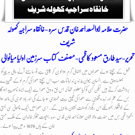
حضرت علامہ ابوالسعد احمد خان قدس سرہ -خانقاہ سراجیہ کھولہ
شریف
تحریر-سید طارق مسعود کاظمی-مصنف کتاب سرزمین اولیا میانوالی
تھل کے تپتے ہوئے صحراؤں میں انتہائی گرم ہوا لو بن کر چلتی ہے تو سامنے آنے والی ہر چیز کو
جھلسا دیتی ہے۔انسان حیوان چرند پرند نباتات سب اس تپتے صحرا کی گرم لو کے تھپیڑے
برداشت کرتے ہیں لیکن کسی کو کیا معلوم تھا کہ اس لق و دق صحرا سے ایک ایسا نامور پید اہو گا
جس کے علم اور زہد و تقویٰ سے صحرا کی تپتی ریت ٹھنڈی ہو جائے گی اور باد سحری کی مانند ہوا
کے خوشگوار جھونکے اس ریگزار کو جنت نشان بنا دیں گے۔ اسی صحرا میں ایک چھوٹی سی بستی
بکھڑا تھی جس میں حضرت والا شان مولانا احمد خان قدس سرہ راجپوت تلوکر خاندان کے ملک مستی
خان کے ہاں 1878 ء میں پیدا ہوئے۔