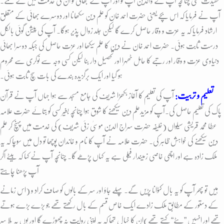
عقیدت تھی چنانچہ آپ کے والدین آپ کو اور آپ کے بھائی کو ان کی خدمت میں لے گئے۔
آپ نے فرمایا کہ اس بچے یعنی حضرت احمد خان کو علم دین سکھانا اور دوسرے بھائی کے متعلق
ارشاد فرمایا کہ یہ عزت و وقار حاصل کرے گا لیکن جلد زوال پذیر ہوگا۔ آپ کی پیشن گوئی بالکل
درست ثابت ہوئی۔ حضرت احمد خان نے دین کا علم سیکھا اور عزت حاصل کی جبکہ دوسرا بھائی
دنیاوی عزت و وقار اور رتبے کا حامل ٹھہرا اور تحصیل دار بنا لیکن کسی وجہ سے نوکری سے محروم
ہو گیا اور ایک برگزیدہ بندے کی بات سچ ثابت ہوئی۔
تعلیم و تربیت:
آپ کی تعلیم کا آغاز بکھڑا شریف کی جامع مسجد سے ہوا جہاں آپ نے قرآن
پاک کی تعلیم حاصل کی۔آپ کو مزیدعلم دین سیکھنے کا شوق ہوا چنانچہ بغیر کسی کو بتائے حضرت علامہ
عطا محمد قریشی سیلواں (خلیفہ حضرت سراج الدین موسیٰ زئی شریف) کی خدمت میں پہنچ کر علم
دین سیکھنے کی خواہش ظاہر کی۔ حضرت علامہ نے آپ کا نام و خاندان پوچھا تو دل میں سوچا کہ یہ
ملک زادہ ہے اور اچھی خاصی زمیندار فیملی ہے یہ کہاں پڑھے گا۔ چنانچہ آپ نے کہا کہ بیٹے اگر
آپ پڑھنا چاہتے
ہیں تو پھر آپ کو یہ بال کٹوانا پڑیں گے۔ پہلے جاؤ اور سر کے بالوں کو صاف کراد و (اس زمانے
کے دستور کے مطابق ملک زادے ایک خاص قسم کے بال رکھتے تھے جو بڑے بڑے ہوتے
تھے اور انہیں ”پٹے“ کہتے تھے)ان کا خیال تھا کہ یہ اپنی روایت نہ چھوڑے گا اور یوں یہ بلا سر