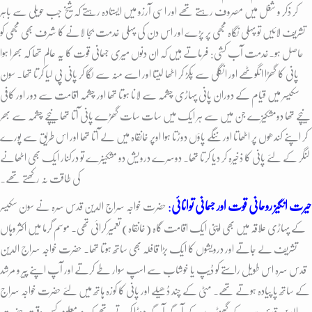
کر ذکر و شغل میں مصروف رہتے تھے اور اسی آرزو میں ایستادہ رہتے کہ شیخ جب حویلی سے باہر
تشریف لائیں تو پہلی نگاہ مجھی پر پڑے اور اس دن کی پہلی خدمت بجا لانے کا شرف بھی مجھی کو
حاصل ہو۔
خدمت آب کشی: فرماتے ہیں کہ ان دنوں میری جسمانی قوت کا یہ عالم تھا کہ بھرا ہوا
پانی کا گھڑا انگوٹھے اور انگلی سے پکڑ کر اٹھا لیتا اور اسے منہ سے لگا کر پانی پی لیا کرتا تھا۔ سون
سکیسر میں قیام کے دوران پانی پہاڑی چشمہ سے لانا ہوتا تھا اور چشمہ اقامت سے دور اور کافی
نیچے تھا دومشکیزے جن میں سے ہر ایک میں سات سات گھڑے پانی آتا تھا نیچے چشمہ سے بھر
کر اپنے کندھوں پر اٹھاتا اور ننگے پاؤں دوڑتا ہوا اوپر خانقاہ میں لے آتا تھا اور اس طریق سے پورے
لنگر کے لئے پانی کا ذخیرہ کر دیا کرتا تھا۔ دوسرے درویش دو مشکینرے تو درکنار ایک بھی اٹھانے
کی طاقت نہ رکھتے تھے۔
حیرت انگیز روحانی قوت اور جسمانی توانائی
:
حضرت خواجہ سراج الدین قدس سرہ نے سون سکیسر
کے پہاڑی علاقہ میں بھی اپنی
ایک اقامت گاہ (خانقاہ) تعمیر کرائی تھی۔ موسم گرما میں اکثر وہاں
تشریف لے جاتے اور درویشوں کا ایک بڑا قافلہ بھی ساتھ ہوتا تھا۔ حضرت خواجہ سراج الدین
قدس سرہ اس طویل راستے کو ڈیپ یا خوشاب سے اسپ سوار طے کرتے اور آپ اپنے پیر و مرشد
کے ساتھ پا پیادہ ہوتے تھے۔ مٹی کے چند ڈھیلے اور پانی کا کوزہ ہاتھ میں لئے حضرت خواجہ سراج
الدین قدس سرہ کے گھوڑے کے آگے آگے دوڑا کرتے تھے کہ نہ معلوم کس وقت حضرت