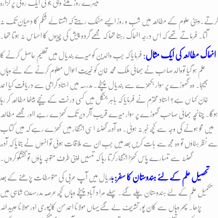
تیسرے روز ملنے والی جو کی ایک روٹی پر گزارہ
کرتے۔دینی علوم کے مطالعہ میں شب و روز ایسے منہمک رہتے کہ اشتہائے شکم کا دھیان تک نہ
آتا۔ فرماتے تھے کہ اس درجہ انہماک رہتا تھا کہ مجھے گردو پیش کی چیزوں کا احساس نہ ہوتا تھا۔
انہماک مطالعہ کی ایک مثال
:
فرمایا کہ جب والدین کو میرے بندیال میں تعلیم حاصل کرنے کا
علم ہو گیا تووالد صاحب نے بھائی ملک محمد خان کو خیریت احوال معلوم کرنے کے لئے وہاں
بھیجا۔ وہ گھوڑے پر سوار بکھڑے سے بندیال پہنچے۔ مدرسہ میں استاد گرامی سے دریافت کیا احمد
خان کہا ں ہے؟ استاد محترم نے فرمایا کہ باہر جنگل میں کسی درخت کے نیچے بیٹھا مطالعہ کر رہا
ہوگا۔ چنانچہ بھائی صاحب گھوڑے پر سوار میرے قریب آکر دیر تک کھڑے رہے ااور مجھے مطالعہ
میں محو ہونے کی وجہ سے کچھ خبر نہ ہوئی۔ وہ آدھ گھنٹہ اسی انتظار میں کھڑے رہے کہ میں کتاب
سے نظر ہٹاؤں تو وہ مجھ سے بات کریں بعد میں جب ان سے ملاقات ہوئی تو انہوں نے بتایا کہ آدھ
گھنٹہ سے تمہارے پاس کھڑا انتظار کرتا رہا کہ تمہیں اپنی طرف متوجہ پاؤں تو گفتگو کروں۔
تحصیل علم کے لئے ہندوستان کا سفر:
ب
ندیال میں آپ عربی کی متوسطات پڑھنے کے بعد
تکمیل علم کے لئے ہندوستان چلے گئے۔ پہلے مرا د آباد پہنچے وہاں کچھ عرصہ مدرسہئ شاہی میں
پڑھا۔ پھر وہاں سے کان پور تشریف لے گئے یہاں مولانا احمدحسن کانپوری اور مولانا عبید اللہ