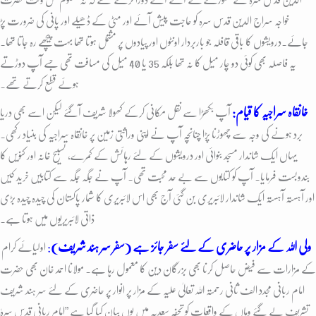
خواجہ سراج الدین قدس سرہ کو حاجت پیش آئے اور مٹی کے ڈھیلے اور پانی کی ضرورت پڑ
جائے۔درویشوں کا باقی قافلہ جو باربردار اونٹوں اور پیادوں پر مشتمل ہوتا تھا بہت پیچھے رہ جاتا تھا۔
یہ فاصلہ بھی کوئی دو چار میل کا نہ تھا بلکہ 35 یا 40 میل کی مسافت تھی جسے آپ دوڑتے
ہوئے قطع کرتے تھے۔
خانقاہ سراجیہ کا قیام:
آپ بکھڑا سے نقل مکانی کرکے کھولا شریف آگئے لیکن اسے بھی دریا
برد ہونے کی وجہ سے چھوڑنا پڑا چنانچہ آپ نے اپنی وراثتی زمین پر خانقاہ سراجیہ کی بنیاد رکھی۔
یہاں ایک شاندار مسجد بنوائی اور درویشوں کے لئے رہائش کے کمرے، تسبیح خانہ اور کنویں کا
بندوبست فرمایا۔ آپ کو کتابوں سے بے حد محبت تھی۔ آپ نے جگہ جگہ سے کتابیں خرید کیں
اور آہستہ آہستہ ایک شاندار لائبریری بن گئی آج بھی اس لائبریری کا شمار پاکستان کی چیدہ چیدہ بڑی
ذاتی لائبریریوں میں ہوتا ہے۔
ولی اللہ کے مزار پر حاضری کے لئے سفر جائز ہے (سفر سر ہند شریف)
:
اولیائے کرام
کے مزارات سے فیض حاصل کرنا بھی بزرگان دین کا معمول رہا ہے۔ مولانا احمد خان بھی حضرت
امام ربانی
مجدد الف ثانی رحمتہ اللہ تعالیٰ علیہ کے مزار پر انوار پر حاضری کے لئے سر ہند شریف
تشریف لے گئے وہاں کے واقعات کو تحفہ سعدیہ میں یوں بیان کیا گیا ہے ”امام ربانی قدس سرہٗ