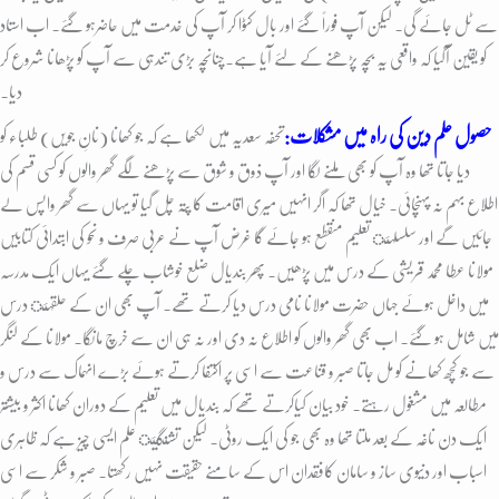
سے ٹل جائے گی۔ لیکن آپ فوراً گئے اور بال کٹوا کر آپ کی خدمت میں حاضرہو گئے۔ اب استاد
کو یقین آگیا کہ واقعی یہ بچہ پڑھنے کے لئے آیا ہے۔چنانچہ بڑی تندہی سے آپ کو پڑھانا شروع کر
دیا۔
حصول علم دین کی راہ میں مشکلات:
تحفہ سعدیہ میں لکھا ہے کہ جو کھانا (نانِ جویں) طلباء کو
دیا جاتا تھا وہ آپ کو بھی ملنے لگا اور آپ ذوق و شوق سے پڑھنے لگے گھر والوں کو کسی قسم کی
اطلاع بہم نہ پہنچائی۔ خیال تھا کہ اگر انہیں میری اقامت کا پتہ چل گیا تو یہاں سے گھر واپس لے
جائیں گے اور سلسلہئ تعلیم منقطع ہو جائے گا غرض آپ نے عربی صرف و نحو کی ابتدائی کتابیں
مولانا عطا محمد قریشی کے درس میں پڑھیں۔ پھر بندیال ضلع خوشاب چلے گئے یہاں ایک مدرسہ
میں داخل ہوئے جہاں حضرت مولانا نامی درس دیا کرتے تھے۔ آپ بھی ان کے حلقہئ درس
میں شامل ہو گئے۔ اب بھی گھر والوں کو اطلاع نہ دی اور نہ ہی ان سے خرچ مانگا۔ مولانا کے لنگر
سے جو کچھ کھانے کو مل جاتا صبر و قناعت سے اسی پر اکتفا کرتے ہوئے بڑے انہماک سے درس و
مطالعہ میں مشغول رہتے۔ خود بیان کیاکرتے تھے کہ بندیال میں تعلیم کے دوران کھانا اکثر و بیشتر
ایک دن ناغہ کے بعد ملتا تھا وہ بھی جو کی ایک روٹی۔ لیکن تشنگیئ علم ایسی چیز ہے کہ ظاہری
اسباب اور دنیوی ساز و سامان کافقدان اس کے سامنے حقیقت نہیں رکھتا۔ صبر و شکر سے اسی