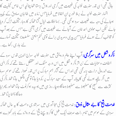
جاتی تھی اسی قدر حضرت خواجہ کی طبیعت میں گرمی اور جوش بڑھتا تھا چنانچہ اس خاص کیفیت کا
اظہار حضرت خواجہ نے برملا طور پر ان الفاظ میں فرمایا”اس زمانہ میں طالبان صادق کے ناپید
ہوجانے کی وجہ سے طبیعت سرد ہو گئی تھی۔ بسا اوقات خیال آتا تھا کہ کاروبارمشیخت ترک کر دیا
جائے لیکن اب مولوی احمد خان کے آجانے سے طبیعت میں گرمی آ گئی ہے“ اس کے بعد آپ
کو مخاطب کرتے ہوئے فرمایا ”من پیری و مریدی برائے تومی کنم“ یعنی سلسلہئ مشیخت تمہارے
لئے جاری رکھا ہے۔
ذکر و شغل میں سرگرمی:
آپ اپنے عالم درویشی میں حضرت
خواجہ سراج الدین قدس سرہ کے
الطاف و عنایات کے زیر اثر ذکر و شغل میں اس درجہ منہمک اور مشتغل رہتے تھے کہ ذکر الٰہی
سے اندرونی حرارت بڑھ گئی تھی اور اس کے آثار جسم مبارک پر اس قدر نمودار تھے کہ موسم سرما
میں اگر جمے ہوئے گھی کا پیالہ آپ کے سینہ مبارک پر رکھ دیا جاتا تو گھی پگھل جاتا تھا۔ذکر کی
کثرت سے تسبیح کا مضبوط سے مضبوط دھاگا دوچار روز ہی میں بوسیدہ ہو کرٹوٹ جاتا تھا اور پھر نیا
دھاگا ڈالنا پڑتا تھا۔
خدمت شیخ کا بے مثال ذوق
:
خدمت شیخ کی بجا آوری میں سرشاری و ہمت کا یہ حال تھا کہ
سردی کے موسم میں تمام رات صرف ایک ململ کا کرتہ پہنے شیخ کے دروازہ کے باہر کھڑے ہو