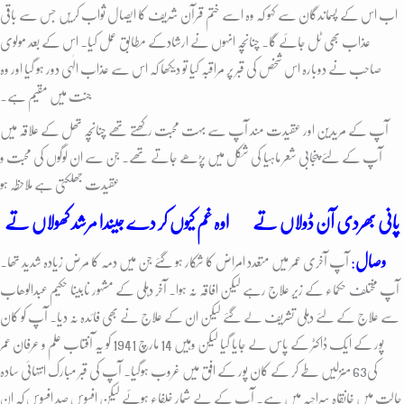
اب اس کے پسماندگان سے کہو کہ وہ اسے ختم قرآن شریف کا ایصال ثواب کریں جس سے باقی
عذاب بھی ٹل جائے گا۔ چنانچہ انہوں نے ارشادکے مطابق عمل کیا۔ اس کے بعد مولوی
صاحب نے دوبارہ اس شخص کی قبر پر مراقبہ کیا تو دیکھا کہ اس سے عذاب الٰہی دور ہو گیا اور وہ
جنت میں مقیم ہے۔
آپ کے مریدین اور عقیدت مند آپ سے بہت محبت رکھتے تھے چنانچہ تھل کے علاقہ میں
آپ کے لئے پنجابی شعر ماہیا کی شکل میں پڑھے جاتے تھے۔ جن سے ان لوگوں کی محبت و
عقیدت جھلکتی ہے ملاحظہ ہو
پانی بھردی آن ڈولاں تے اوہ غم کیوں کر دے جیندا مرشد کھولاں تے
وصال
:
آپ آخری عمر میں متعدد امراض کا شکار ہو گئے جن میں دمہ کا مرض زیادہ شدید تھا۔
آپ مختلف حکماء کے زیر علاج رہے لیکن افاقہ نہ ہوا۔ آخر دہلی کے مشہور نابینا حکیم عبدالوھاب
سے علاج کے لئے دہلی تشریف لے گئے لیکن ان کے علاج نے بھی فائدہ نہ دیا۔ آپ کو کان
پور کے ایک ڈاکٹر کے پاس لے جایا گیا لیکن وہیں 14 مارچ 1941 کو یہ آفتاب علم و عرفان عمر
کی63 منزلیں طے کر کے کان پور کے افق میں غروب ہوگیا۔ آپ کی قبر مبارک انتہائی سادہ
حالت میں خانقاہ سراجیہ میں ہے۔ آپ کے بے شمار خلفاء ہوئے لیکن افسوس صد افسوس کہ ان