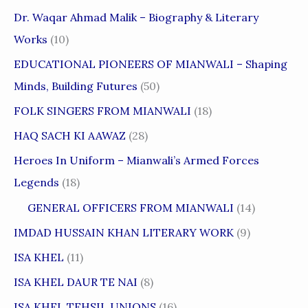
Dr. Waqar Ahmad Malik – Biography & Literary
Works
(10)
EDUCATIONAL PIONEERS OF MIANWALI – Shaping
Minds, Building Futures
(50)
FOLK SINGERS FROM MIANWALI
(18)
HAQ SACH KI AAWAZ
(28)
Heroes In Uniform – Mianwali’s Armed Forces
Legends
(18)
GENERAL OFFICERS FROM MIANWALI
(14)
IMDAD HUSSAIN KHAN LITERARY WORK
(9)
ISA KHEL
(11)
ISA KHEL DAUR TE NAI
(8)
ISA KHEL TEHSIL UNIONS
(16)