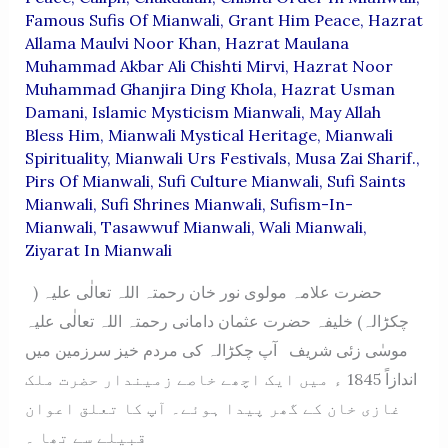
Famous Sufis Of Mianwali
,
Grant Him Peace
,
Hazrat
Allama Maulvi Noor Khan
,
Hazrat Maulana
Muhammad Akbar Ali Chishti Mirvi
,
Hazrat Noor
Muhammad Ghanjira Ding Khola
,
Hazrat Usman
Damani
,
Islamic Mysticism Mianwali
,
May Allah
Bless Him
,
Mianwali Mystical Heritage
,
Mianwali
Spirituality
,
Mianwali Urs Festivals
,
Musa Zai Sharif.
,
Pirs Of Mianwali
,
Sufi Culture Mianwali
,
Sufi Saints
Mianwali
,
Sufi Shrines Mianwali
,
Sufism-In-
Mianwali
,
Tasawwuf Mianwali
,
Wali Mianwali
,
Ziyarat In Mianwali
حضرت علامہ مولوی نور خان رحمتہ اللہ تعالٰی علیہ (
چکڑالہ) خلیفہ حضرت عثمان دامانی رحمتہ اللہ تعالٰی علیہ
موسٰی زئی شریف آپ چکڑالہ کی مردم خیز سرزمین میں
اندازاً 1845 ء میں ایک اچھے خاصے زمیندار حضرت ملک
غازی خان کے گھر پیدا ہوئے۔ آپ کا تعلق اعوان
قبیلے سے تھا ۔