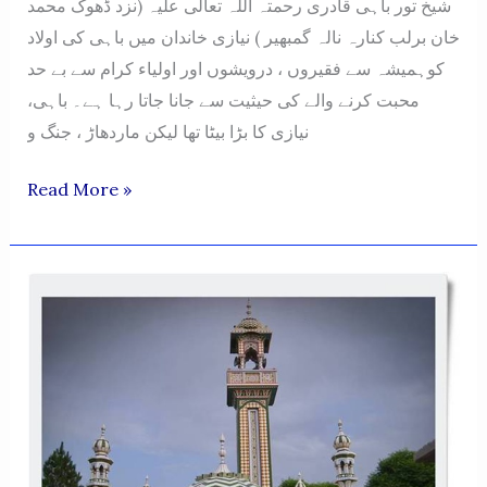
شیخ تور باہی قادری رحمتہ اللہ تعالٰی علیہ (نزد ڈھوک محمد
خان برلب کنارہ نالہ گمبھیر ) نیازی خاندان میں باہی کی اولاد
کوہمیشہ سے فقیروں ، درویشوں اور اولیاء کرام سے بے حد
محبت کرنے والے کی حیثیت سے جانا جاتا رہا ہے۔ باہی،
نیازی کا بڑا بیٹا تھا لیکن ماردھاڑ ، جنگ و
SHEIKH
Read More »
TAOR
BAHI
QADRI