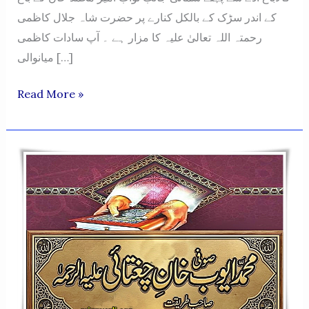
کے اندر سڑک کے بالکل کنارے پر حضرت شاہ جلال کاظمی
رحمتہ اللہ تعالیٰ علیہ کا مزار ہے ۔ آپ سادات کاظمی
میانوالی […]
HAZRAT
Read More »
SYED
SHAH
JALAL
KAZMI
(KALA
BAGH)