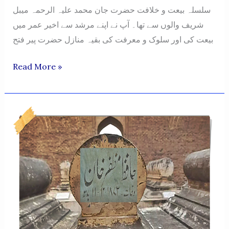
سلسلہ بیعت و خلافت حضرت جان محمد علیہ الرحمہ میبل
شریف والوں سے تھا۔ آپ نے اپنے مرشد سے اخیر عمر میں
بیعت کی اور سلوک و معرفت کی بقیہ منازل حضرت پیر فتح
Hazrat
Read More »
Mian
Noor
Hussain
Naqshbandi
(Ding
Khola)