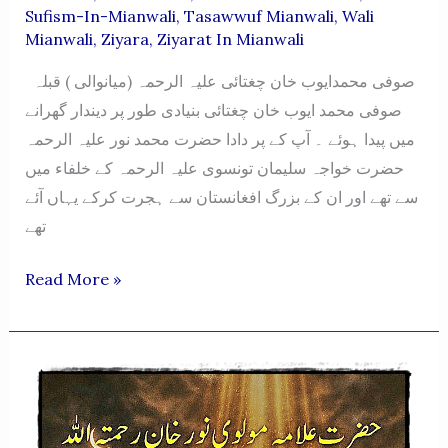
Sufism-In-Mianwali
,
Tasawwuf Mianwali
,
Wali
Mianwali
,
Ziyara
,
Ziyarat In Mianwali
صوفی محمدایوب خان چغتائی علیہ الرحمہ (میانوالی ) قبلہ
صوفی محمد ایوب خان چغتائی بنیادی طور پر دیندار گھرانے
میں پیدا ہوئے ۔ آپ کے پر دادا حضرت محمد نور علیہ الرحمہ
حضرت خواجہ سلیمان تونسوی علیہ الرحمہ کے خلفاء میں
سے تھے اور ان کے بزرگ افغانستان سے ہجرت کرکے یہاں آئے
تھے
Sufi
Read More »
Muhammad
Ayub
Khan
Chaghtai-
(Mianwali)