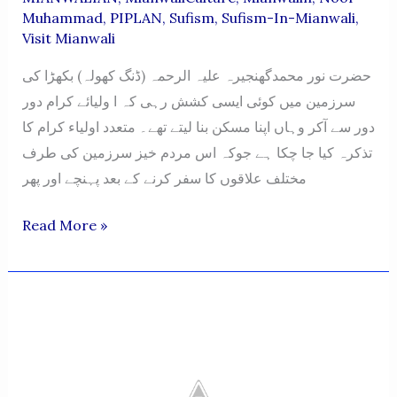
Muhammad
,
PIPLAN
,
Sufism
,
Sufism-In-Mianwali
,
Visit Mianwali
حضرت نور محمدگھنجیرہ علیہ الرحمہ (ڈنگ کھولہ) بکھڑا کی
سرزمین میں کوئی ایسی کشش رہی کہ ا ولیائے کرام دور
دور سے آکر وہاں اپنا مسکن بنا لیتے تھے۔ متعدد اولیاء کرام کا
تذکرہ کیا جا چکا ہے جوکہ اس مردم خیز سرزمین کی طرف
مختلف علاقوں کا سفر کرنے کے بعد پہنچے اور پھر
HAZRAT
Read More »
NOOR
MUHAMMAD
GHANJIRA
DING
KHOLA