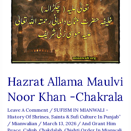
Hazrat Allama Maulvi
Noor Khan -Chakrala
Leave A Comment
/
SUFISM IN MIANWALI -
History Of Shrines, Saints & Sufi Culture In Punjab”
/
Mianwalian
/
March 13, 2026
/
And Grant Him
Peace
,
Caliph
,
Chakdalah
,
Chishti Order In Mianwali
,