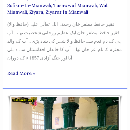
Sufism-In-Mianwali
,
Tasawwuf Mianwali
,
Wali
Mianwali
,
Ziyara
,
Ziyarat In Mianwali
فقیر حافظ مظفر خان رحمتہ اللہ تعالٰی علیہ (حافظ والا)
فقیر حافظ مظفر خان ایک عظیم روحانی شخصیت تھے۔ آپ
ہی کے دم قدم سے حافظ والا شہر کی بنیاد پڑی۔ آپ کے والد
محترم کا نام اغر خان تھا ۔ آپ کا خاندان افغانستان سے دہلی
آیا اور جنگ آزادی 1857 ء کے دوران
Fakir
Read More »
Hafiz
Muzaffar
Khan-
Hafiz
Wala