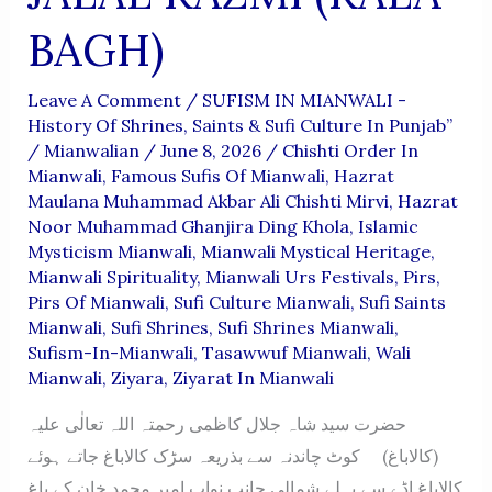
BAGH)
Leave A Comment
/
SUFISM IN MIANWALI -
History Of Shrines, Saints & Sufi Culture In Punjab”
/
Mianwalian
/
June 8, 2026
/
Chishti Order In
Mianwali
,
Famous Sufis Of Mianwali
,
Hazrat
Maulana Muhammad Akbar Ali Chishti Mirvi
,
Hazrat
Noor Muhammad Ghanjira Ding Khola
,
Islamic
Mysticism Mianwali
,
Mianwali Mystical Heritage
,
Mianwali Spirituality
,
Mianwali Urs Festivals
,
Pirs
,
Pirs Of Mianwali
,
Sufi Culture Mianwali
,
Sufi Saints
Mianwali
,
Sufi Shrines
,
Sufi Shrines Mianwali
,
Sufism-In-Mianwali
,
Tasawwuf Mianwali
,
Wali
Mianwali
,
Ziyara
,
Ziyarat In Mianwali
حضرت سید شاہ جلال کاظمی رحمتہ اللہ تعالٰی علیہ
(کالاباغ) کوٹ چاندنہ سے بذریعہ سڑک کالاباغ جاتے ہوئے
کالاباغ اڈے سے پہلے شمالی جانب نواب امیر محمد خان کے باغ