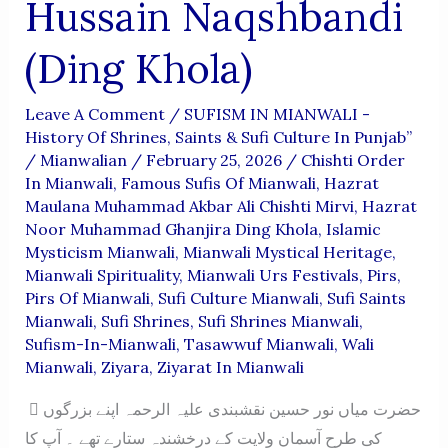
Hussain Naqshbandi
(Ding Khola)
Leave A Comment
/
SUFISM IN MIANWALI -
History Of Shrines, Saints & Sufi Culture In Punjab”
/
Mianwalian
/
February 25, 2026
/
Chishti Order
In Mianwali
,
Famous Sufis Of Mianwali
,
Hazrat
Maulana Muhammad Akbar Ali Chishti Mirvi
,
Hazrat
Noor Muhammad Ghanjira Ding Khola
,
Islamic
Mysticism Mianwali
,
Mianwali Mystical Heritage
,
Mianwali Spirituality
,
Mianwali Urs Festivals
,
Pirs
,
Pirs Of Mianwali
,
Sufi Culture Mianwali
,
Sufi Saints
Mianwali
,
Sufi Shrines
,
Sufi Shrines Mianwali
,
Sufism-In-Mianwali
,
Tasawwuf Mianwali
,
Wali
Mianwali
,
Ziyara
,
Ziyarat In Mianwali
ٓحضرت میاں نور حسین نقشبندی علیہ الرحمہ اپنے بزرگوں
کی طرح آسمان ولایت کے درخشندہ ستارے تھے ۔ آپ کا