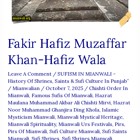
Fakir Hafiz Muzaffar
Khan-Hafiz Wala
Leave A Comment
/
SUFISM IN MIANWALI -
History Of Shrines, Saints & Sufi Culture In Punjab”
/
Mianwalian
/
October 7, 2025
/
Chishti Order In
Mianwali
,
Famous Sufis Of Mianwali
,
Hazrat
Maulana Muhammad Akbar Ali Chishti Mirvi
,
Hazrat
Noor Muhammad Ghanjira Ding Khola
,
Islamic
Mysticism Mianwali
,
Mianwali Mystical Heritage
,
Mianwali Spirituality
,
Mianwali Urs Festivals
,
Pirs
,
Pirs Of Mianwali
,
Sufi Culture Mianwali
,
Sufi Saints
Mianwali
,
Sufi Shrines
,
Sufi Shrines Mianwali
,