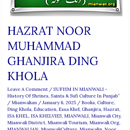
HAZRAT NOOR
MUHAMMAD
GHANJIRA DING
KHOLA
Leave A Comment
/
SUFISM IN MIANWALI -
History Of Shrines, Saints & Sufi Culture In Punjab”
/
Mianwalian
/
January 8, 2025
/
Books
,
Culture
,
Ding Khola
,
Education
,
Essa Khel
,
Ghanjira
,
Hazrat
,
ISA KHEL
,
ISA KHELVIES
,
MIANWALI
,
Mianwali City
,
Mianwali District
,
Mianwali Tourism
,
Mianwali.org
,
MIANWALIAN
,
MianwaliCulture
,
Mianwalin
,
Noor