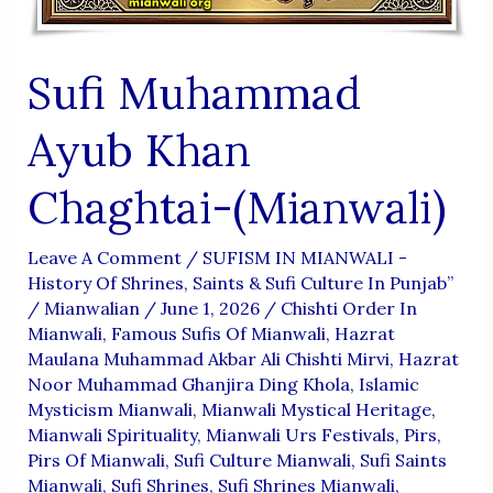
Sufi Muhammad
Ayub Khan
Chaghtai-(Mianwali)
Leave A Comment
/
SUFISM IN MIANWALI -
History Of Shrines, Saints & Sufi Culture In Punjab”
/
Mianwalian
/
June 1, 2026
/
Chishti Order In
Mianwali
,
Famous Sufis Of Mianwali
,
Hazrat
Maulana Muhammad Akbar Ali Chishti Mirvi
,
Hazrat
Noor Muhammad Ghanjira Ding Khola
,
Islamic
Mysticism Mianwali
,
Mianwali Mystical Heritage
,
Mianwali Spirituality
,
Mianwali Urs Festivals
,
Pirs
,
Pirs Of Mianwali
,
Sufi Culture Mianwali
,
Sufi Saints
Mianwali
,
Sufi Shrines
,
Sufi Shrines Mianwali
,