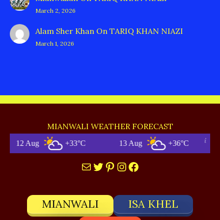
March 2, 2026
Alam Sher Khan
On
TARIQ KHAN NIAZI
March 1, 2026
MIANWALI WEATHER FORECAST
g
+33°C
13 Aug
+36°C
Mia
Mail
Twitter
Pinterest
Instagram
Facebook
MIANWALI
ISA KHEL