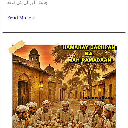
چاندنہ اور ان کی اولاد
HAZRAT
Read More »
SHAH
MUZAFFAR
DEHLAVI
AL
MARUF
CHUP
SHAH
KALABAGH