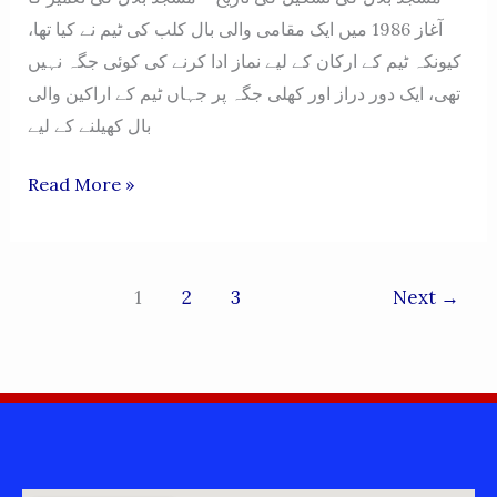
آغاز 1986 میں ایک مقامی والی بال کلب کی ٹیم نے کیا تھا،
کیونکہ ٹیم کے ارکان کے لیے نماز ادا کرنے کی کوئی جگہ نہیں
تھی، ایک دور دراز اور کھلی جگہ پر جہاں ٹیم کے اراکین والی
بال کھیلنے کے لیے
BILAL
Read More »
MASJID-
LAMEKHEL
DAUD
1
2
3
Next
→
KHEL