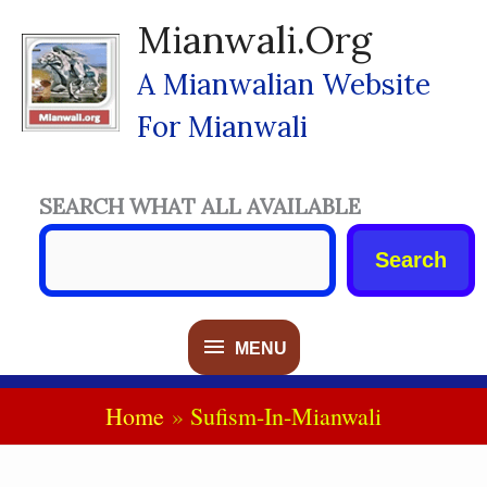
Skip
Mianwali.org
To
Content
A Mianwalian Website
For Mianwali
SEARCH WHAT ALL AVAILABLE
Search
MENU
MENU
Home
Sufism-In-Mianwali