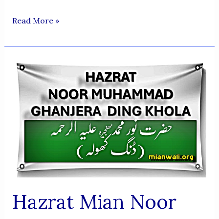
Hazrat
Read More »
Allama
Maulvi
Noor
Khan
-
Chakrala
Hazrat Mian Noor