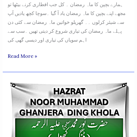
ہمارے بچپن کا ماہ رمضان ۔ کل جب افطاری کرنے بیٹھا تو
مجھے اپنے بچپن کا ماہ رمضان یاد آ گیا ۔سوچا کچھ یادیں آپ
سے شیئر کرلوں ۔۔ گھریلو خواتین ماہ رمضان سے کئی دن
پہلے ماہ رمضان کی تیاری شروع کر دیتی تھیں ۔سب سے
اہم سویاں کی تیاری اور دیسی گھی کی
HAMARAY
Read More »
BACHPAN
KA
MAH
RAMADAAN