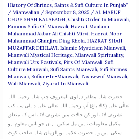
History Of Shrines, Saints & Sufi Culture In Punjab”
/
Mianwalian
/
September 8, 2025
/
AL MARUF
CHUP SHAH KALABAGH
,
Chishti Order In Mianwali
,
Famous Sufis Of Mianwali
,
Hazrat Maulana
Muhammad Akbar Ali Chishti Mirvi
,
Hazrat Noor
Muhammad Ghanjira Ding Khola
,
HAZRAT SHAH
MUZAFFAR DEHLAVI
,
Islamic Mysticism Mianwali
,
Mianwali Mystical Heritage
,
Mianwali Spirituality
,
Mianwali Urs Festivals
,
Pirs Of Mianwali
,
Sufi
Culture Mianwali
,
Sufi Saints Mianwali
,
Sufi Shrines
Mianwali
,
Sufism-In-Mianwali
,
Tasawwuf Mianwali
,
Wali Mianwali
,
Ziyarat In Mianwali
حضرت شاہ مظفر دہلوی المعروف چپ شاہ رحمتہ اللہ
تعالٰی علیہ (کالا باغ) آپ رحمتہ اللہ تعالیٰ علیہ دہلی سے کب
تشریف لائے اور کن حالات میں تشریف لائے اس کے متعلق
مکمل معلومات نہیں مل سکیں۔ہاں جو باتیں معلوم ہو
سکی ہیں وہ حضرت علامہ نورالزمان شاہ صاحب کوٹ