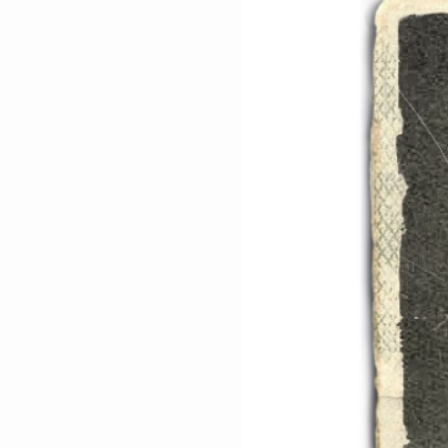
KYA
JAYE