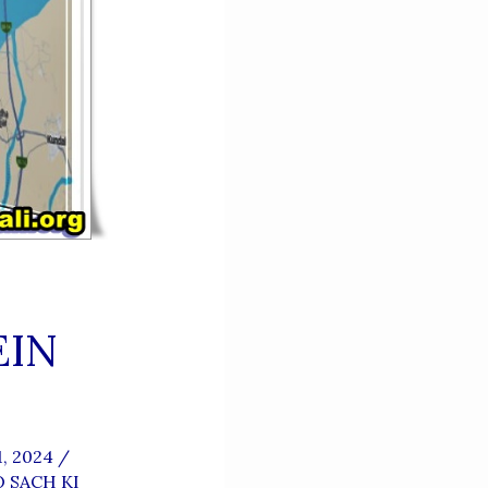
EIN
1, 2024
/
 SACH KI