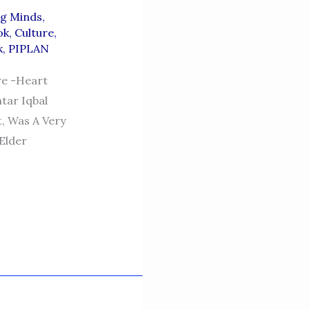
g Minds,
ok
,
Culture
,
k
,
PIPLAN
re -Heart
tar Iqbal
, Was A Very
Elder