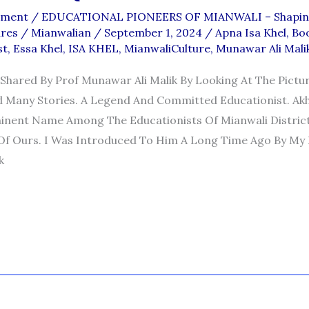
mment
/
EDUCATIONAL PIONEERS OF MIANWALI – Shapin
ures
/
Mianwalian
/
September 1, 2024
/
Apna Isa Khel
,
Bo
st
,
Essa Khel
,
ISA KHEL
,
MianwaliCulture
,
Munawar Ali Mali
Shared By Prof Munawar Ali Malik By Looking At The Pictu
Many Stories. A Legend And Committed Educationist. Akh
inent Name Among The Educationists Of Mianwali District
Of Ours. I Was Introduced To Him A Long Time Ago By My 
k