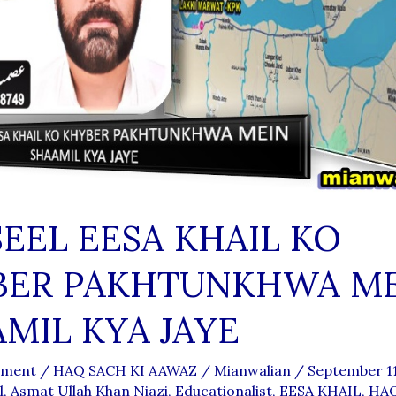
EEL EESA KHAIL KO
BER PAKHTUNKHWA M
MIL KYA JAYE
mment
/
HAQ SACH KI AAWAZ
/
Mianwalian
/
September 1
l
,
Asmat Ullah Khan Niazi
,
Educationalist
,
EESA KHAIL
,
HAQ