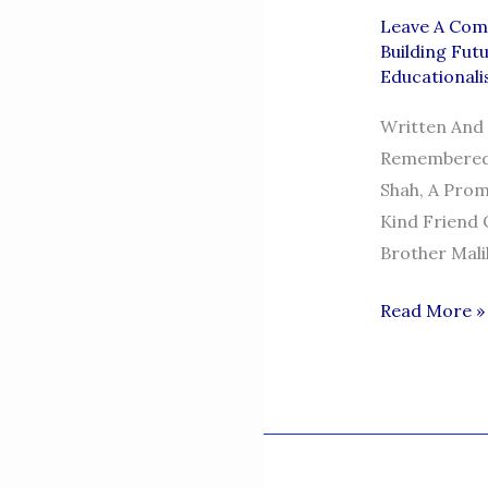
Leave A Co
Building Fut
Educationali
Written And 
Remembered 
Shah, A Prom
Kind Friend 
Brother Mali
AKHTAR
Read More »
IQBAL
SHAH