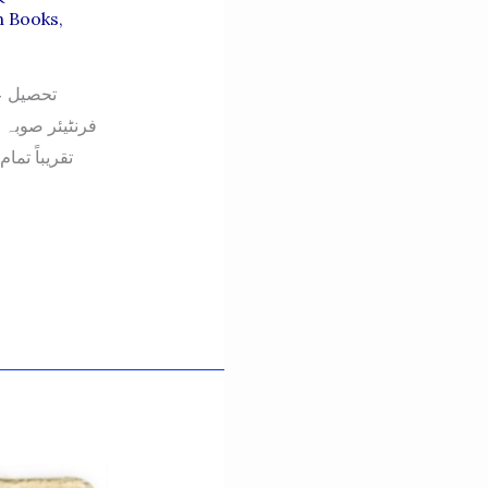
n Books
,
تحصیل عی
فرنٹیئر صوبہ 
تقریباً تم