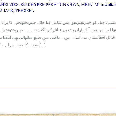
KHELVIES
,
KO KHYBER PAKHTUNKHWA
,
MEIN
,
Mianwalia
A JAYE
,
TEHSEEL
سیٰ خیل کو خیبرپختونخوا میں شامل کیا جائے خیبرپختونخوہ کا پرانا 
تھا اور اس میں آباد پٹھان پشتون قبائل کی اکثریت ہے۔ خیبرپختونخواہ
ام قبائل افغانستان سے آمدہ ہیں۔ ماضی میں ضلع میانوالی بھی انتظا
صوبہ کا حصہ رہا ہے کیونکہ میانوالی […]
HWA