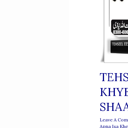
TEHS
KHY
SHAA
Leave A Co
Apna Isa Khe