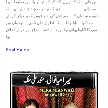
منورعلی ملک کے اپریل 2025 کے فیس بک پرخطوط میرا
میانوالی۔۔۔۔۔۔۔۔۔ عید کے تیسرے دن داؤدخیل میں ایک
خوبرو نوجوان کے ناحق قتل کی خبر فیس بک پر دیکھ کر دل
بہت دکھا۔ بتایا جاتا ہے کہ اظہار خان نامی یہ نوجوان تین
بہنوں کا اکلوتا بھائی تھا۔ بہت شائستہ مزاج اور خوش اخلاق
تھا
MERA
Read More »
MIANWALIN
APRIL
2025