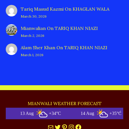
Tariq Masud Kazmi
On
KHAGLAN WALA
March 30, 2026
Mianwalian
On
TARIQ KHAN NIAZI
March 2, 2026
Alam Sher Khan
On
TARIQ KHAN NIAZI
March 1, 2026
MIANWALI WEATHER FORECAST
Aug
+34°C
14 Aug
+35°C
M
Mail
Twitter
Pinterest
Instagram
Facebook