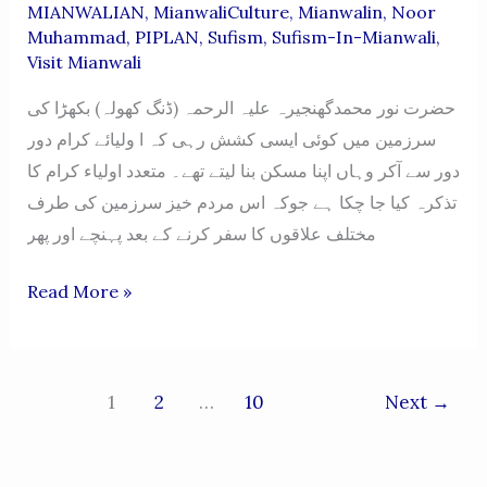
MIANWALIAN
,
MianwaliCulture
,
Mianwalin
,
Noor
Muhammad
,
PIPLAN
,
Sufism
,
Sufism-In-Mianwali
,
Visit Mianwali
حضرت نور محمدگھنجیرہ علیہ الرحمہ (ڈنگ کھولہ) بکھڑا کی
سرزمین میں کوئی ایسی کشش رہی کہ ا ولیائے کرام دور
دور سے آکر وہاں اپنا مسکن بنا لیتے تھے۔ متعدد اولیاء کرام کا
تذکرہ کیا جا چکا ہے جوکہ اس مردم خیز سرزمین کی طرف
مختلف علاقوں کا سفر کرنے کے بعد پہنچے اور پھر
HAZRAT
Read More »
NOOR
MUHAMMAD
GHANJIRA
1
2
…
10
Next
→
DING
KHOLA