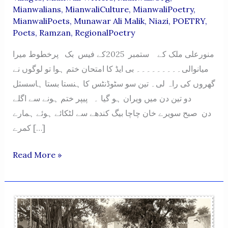
Mianwalians
,
MianwaliCulture
,
MianwaliPoetry
,
MianwaliPoets
,
Munawar Ali Malik
,
Niazi
,
POETRY
,
Poets
,
Ramzan
,
RegionalPoetry
منورعلی ملک کے ستمبر 2025کے فیس بک پرخطوط میرا
میانوالی۔۔۔۔۔۔۔۔۔ بی ایڈ کا امتحان ختم ہوا تو لوگوں نے
گھروں کی راہ لی۔ تین سو سٹوڈنٹس کا ہنستا بستا ہاسسثل
دو تین دن میں ویران ہو گیا ۔ پیپر ختم ہونے سے اگلے
دن صبح سویرے خان چاچا بیگ کندھے سے لٹکائے ہوئے ہمارے
کمرے […]
MERA
Read More »
MIANWALI
–
SEPTEMBER
2025