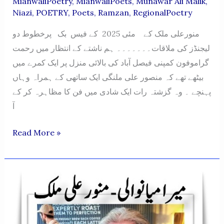
MianwaliPoetry
,
MianwaliPoets
,
Munawar Ali Malik
,
Niazi
,
POETRY
,
Poets
,
Ramzan
,
RegionalPoetry
منورعلی ملک کے مئی 2025 کے فیس بک پرخطوط دو
لیجنڈز کی ملاقات۔۔۔۔۔۔۔ ہم ناشتے کے انتظار میں رحمت
گراموفون کمپنی فیصل آباد کی بالائی منزل پر ایک کمرے میں
بیٹھے تھے کہ منصور علی ملنگی ایک ساتھی کے ہمراہ وہاں
پہنچے ۔ وہ گزشتہ رات ایک شادی میں فن کا مظاہرہ کر کے
آ
MERA
Read More »
MIANWALI-
MAY
2025