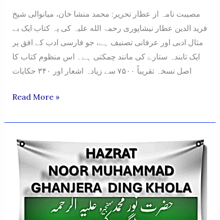
مصیبت نامہ از عطار تحریر: محمد منشا خان، میانوالی شیخ
فرید الدین عطار نیشاپوری رحمۃ الله علیہ کی یہ کتاب ایک بے
مثال ادبی اور عرفانی تصنیف ہے، جو فارسی ادب کے افق پر
ایک تابندہ ستارے کی مانند چمکتی ہے۔ اس منظوم کتاب کا
اصل نسخہ تقریباً ۷۵۰۰ سے زیادہ اشعار اور ۳۴۰ حکایات
MUSEEBAT
Read More »
NAMA
AZ
ATTAAR