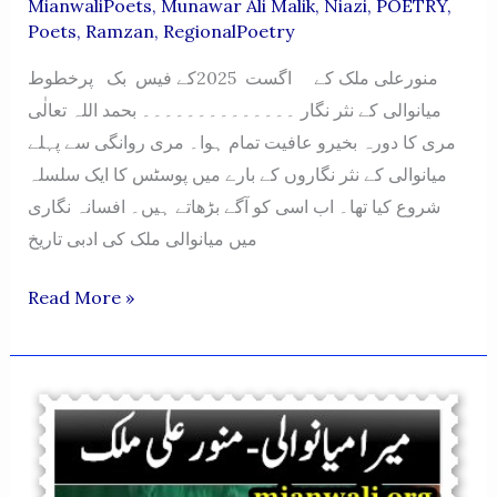
MianwaliPoets
,
Munawar Ali Malik
,
Niazi
,
POETRY
,
Poets
,
Ramzan
,
RegionalPoetry
منورعلی ملک کے اگست 2025کے فیس بک پرخطوط
میانوالی کے نثر نگار ۔۔۔۔۔۔۔۔۔۔۔۔۔۔ بحمد اللہ تعالٰی
مری کا دورہ بخیرو عافیت تمام ہوا۔ مری روانگی سے پہلے
میانوالی کے نثر نگاروں کے بارے میں پوسٹس کا ایک سلسلہ
شروع کیا تھا۔ اب اسی کو آگے بڑھاتے ہیں۔ افسانہ نگاری
میں میانوالی ملک کی ادبی تاریخ
MERA
Read More »
MIANWALI
–
AUGUST
2025