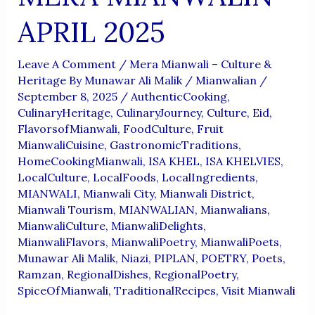
APRIL 2025
Leave A Comment
/
Mera Mianwali – Culture &
Heritage By Munawar Ali Malik
/
Mianwalian
/
September 8, 2025
/
AuthenticCooking
,
CulinaryHeritage
,
CulinaryJourney
,
Culture
,
Eid
,
FlavorsofMianwali
,
FoodCulture
,
Fruit
MianwaliCuisine
,
GastronomicTraditions
,
HomeCookingMianwali
,
ISA KHEL
,
ISA KHELVIES
,
LocalCulture
,
LocalFoods
,
LocalIngredients
,
MIANWALI
,
Mianwali City
,
Mianwali District
,
Mianwali Tourism
,
MIANWALIAN
,
Mianwalians
,
MianwaliCulture
,
MianwaliDelights
,
MianwaliFlavors
,
MianwaliPoetry
,
MianwaliPoets
,
Munawar Ali Malik
,
Niazi
,
PIPLAN
,
POETRY
,
Poets
,
Ramzan
,
RegionalDishes
,
RegionalPoetry
,
SpiceOfMianwali
,
TraditionalRecipes
,
Visit Mianwali