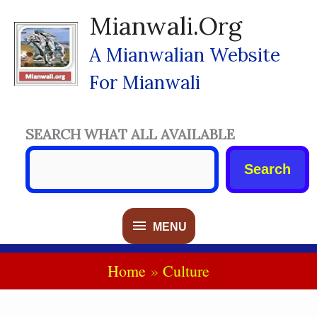
Skip
Mianwali.org
To
Content
A Mianwalian Website
For Mianwali
SEARCH WHAT ALL AVAILABLE
Search
MENU
MENU
Home
Culture