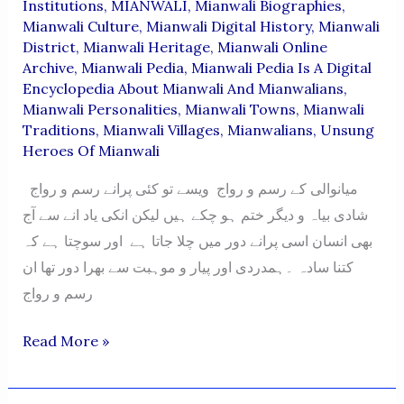
Institutions
,
MIANWALI
,
Mianwali Biographies
,
Mianwali Culture
,
Mianwali Digital History
,
Mianwali
District
,
Mianwali Heritage
,
Mianwali Online
Archive
,
Mianwali Pedia
,
Mianwali Pedia Is A Digital
Encyclopedia About Mianwali And Mianwalians
,
Mianwali Personalities
,
Mianwali Towns
,
Mianwali
Traditions
,
Mianwali Villages
,
Mianwalians
,
Unsung
Heroes Of Mianwali
میانوالی کے رسم و رواج ویسے تو کئی پرانے رسم و رواج
شادی بیاہ و دیگر ختم ہو چکے ہیں لیکن انکی یاد انے سے آج
بھی انسان اسی پرانے دور میں چلا جاتا ہے اور سوچتا ہے کہ
کتنا سادہ ۔ہمدردی اور پیار و موہبت سے بھرا دور تھا ان
رسم و رواج
Mianwali
Read More »
Ke
Rasm