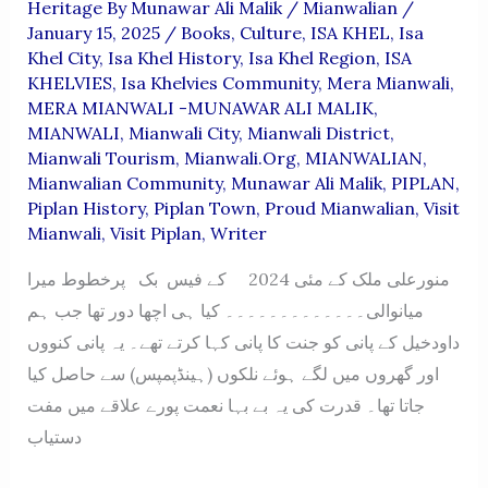
Heritage By Munawar Ali Malik
/
Mianwalian
/
January 15, 2025
/
Books
,
Culture
,
ISA KHEL
,
Isa
Khel City
,
Isa Khel History
,
Isa Khel Region
,
ISA
KHELVIES
,
Isa Khelvies Community
,
Mera Mianwali
,
MERA MIANWALI -MUNAWAR ALI MALIK
,
MIANWALI
,
Mianwali City
,
Mianwali District
,
Mianwali Tourism
,
Mianwali.org
,
MIANWALIAN
,
Mianwalian Community
,
Munawar Ali Malik
,
PIPLAN
,
Piplan History
,
Piplan Town
,
Proud Mianwalian
,
Visit
Mianwali
,
Visit Piplan
,
Writer
منورعلی ملک کے مئی 2024 کے فیس بک پرخطوط میرا
میانوالی۔۔۔۔۔۔۔۔۔۔۔۔۔ کیا ہی اچھا دور تھا جب ہم
داودخیل کے پانی کو جنت کا پانی کہا کرتے تھے۔ یہ پانی کنووں
اور گھروں میں لگے ہوئے نلکوں (ہینڈپمپس) سے حاصل کیا
جاتا تھا۔ قدرت کی یہ بے بہا نعمت پورے علاقے میں مفت
دستیاب