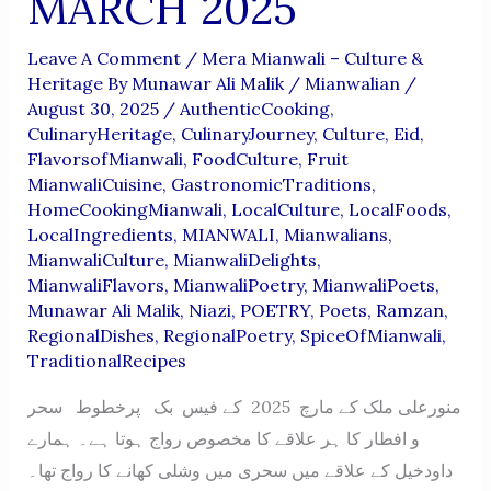
MARCH 2025
Leave A Comment
/
Mera Mianwali – Culture &
Heritage By Munawar Ali Malik
/
Mianwalian
/
August 30, 2025
/
AuthenticCooking
,
CulinaryHeritage
,
CulinaryJourney
,
Culture
,
Eid
,
FlavorsofMianwali
,
FoodCulture
,
Fruit
MianwaliCuisine
,
GastronomicTraditions
,
HomeCookingMianwali
,
LocalCulture
,
LocalFoods
,
LocalIngredients
,
MIANWALI
,
Mianwalians
,
MianwaliCulture
,
MianwaliDelights
,
MianwaliFlavors
,
MianwaliPoetry
,
MianwaliPoets
,
Munawar Ali Malik
,
Niazi
,
POETRY
,
Poets
,
Ramzan
,
RegionalDishes
,
RegionalPoetry
,
SpiceOfMianwali
,
TraditionalRecipes
منورعلی ملک کے مارچ 2025 کے فیس بک پرخطوط سحر
و افطار کا ہر علاقے کا مخصوص رواج ہوتا ہے۔ ہمارے
داودخیل کے علاقے میں سحری میں وشلی کھانے کا رواج تھا۔