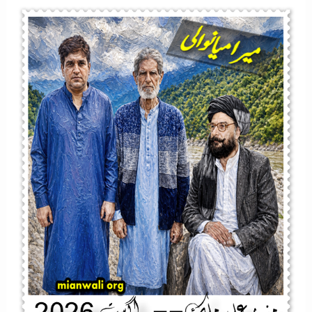
O
Riwaj