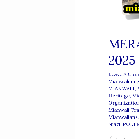
MERA
2025
Leave A Co
Mianwalian
MIANWALI
,
Heritage
,
Mi
Organizatio
Mianwali Tra
Mianwalians
Niazi
,
POET
۔۔۔۔۔۔۔۔ بی ایڈ کا