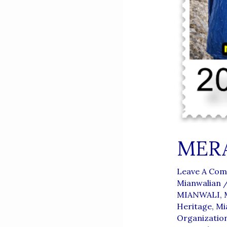
MERA
Leave A Co
Mianwalian
MIANWALI
,
Heritage
,
Mi
Organizatio