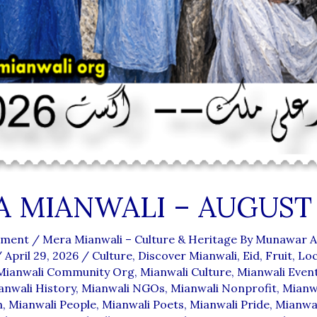
 MIANWALI – AUGUST 
mment
/
Mera Mianwali – Culture & Heritage By Munawar Al
/
April 29, 2026
/
Culture
,
Discover Mianwali
,
Eid
,
Fruit
,
Loc
Mianwali Community Org
,
Mianwali Culture
,
Mianwali Even
anwali History
,
Mianwali NGOs
,
Mianwali Nonprofit
,
Mianw
n
,
Mianwali People
,
Mianwali Poets
,
Mianwali Pride
,
Mianwal