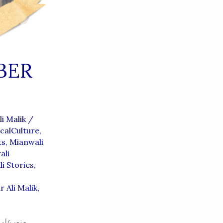
BER
i Malik
/
calCulture
,
ts
,
Mianwali
ali
i Stories
,
 Ali Malik
,