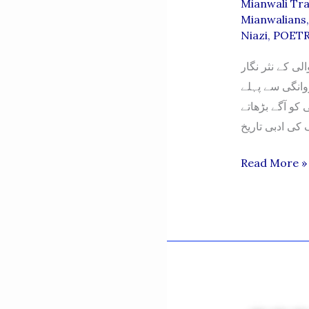
Mianwali Tra
Mianwalians
Niazi
,
POET
 میانوالی کے نثر نگار
وانگی سے پہلے
 کو آگے بڑھاتے
 کی ادبی تاریخ
MERA
Read More »
MIANWALI
–
AUGUST
2025