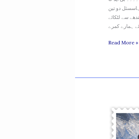
ہاسسثل دو تین
دھے سے لٹکائے
MERA
Read More »
MIANWALI
–
SEPTEMBER
2025