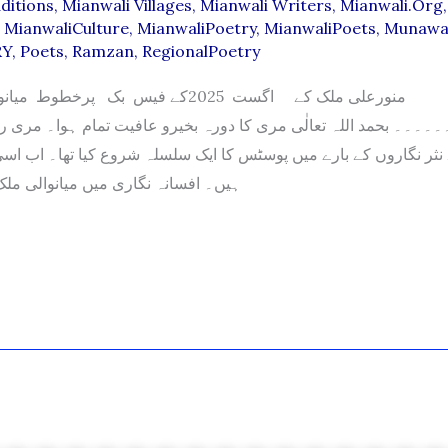
ditions
,
Mianwali Villages
,
Mianwali Writers
,
Mianwali.org
,
,
MianwaliCulture
,
MianwaliPoetry
,
MianwaliPoets
,
Munawar
RY
,
Poets
,
Ramzan
,
RegionalPoetry
منورعلی ملک کے اگست 2025کے فیس بک پرخطوط
۔۔ بحمد اللہ تعالٰی مری کا دورہ بخیرو عافیت تمام ہوا۔ مری ر
 نثر نگاروں کے بارے میں پوسٹس کا ایک سلسلہ شروع کیا تھا۔ اب اسی
ہیں۔ افسانہ نگاری میں میانوالی ملک