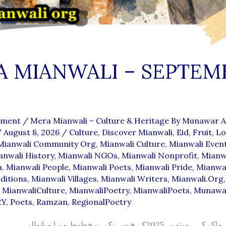
 MIANWALI – SEPTEM
mment
/
Mera Mianwali – Culture & Heritage By Munawar Al
/
August 8, 2026
/
Culture
,
Discover Mianwali
,
Eid
,
Fruit
,
Lo
Mianwali Community Org
,
Mianwali Culture
,
Mianwali Even
anwali History
,
Mianwali NGOs
,
Mianwali Nonprofit
,
Mianw
n
,
Mianwali People
,
Mianwali Poets
,
Mianwali Pride
,
Mianwal
ditions
,
Mianwali Villages
,
Mianwali Writers
,
Mianwali.org
,
,
MianwaliCulture
,
MianwaliPoetry
,
MianwaliPoets
,
Munawar
RY
,
Poets
,
Ramzan
,
RegionalPoetry
منورعلی ملک کے ستمبر 2025کے فیس بک پرخطوط میرا میانوالی۔