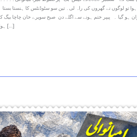
ہوا تو لوگوں نے گھروں کی راہ لی۔ تین سو سٹوڈنٹس کا ہنستا بستا 
ان ہو گیا ۔ پیپر ختم ہونے سے اگلے دن صبح سویرے خان چاچا بیگ کن
ہوئے ہمارے کمرے […]