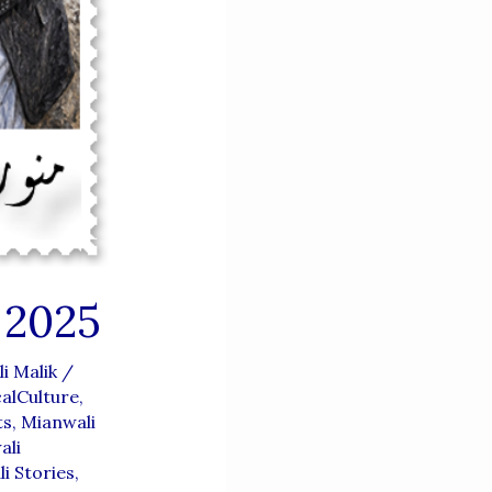
2025
i Malik
/
alCulture
,
ts
,
Mianwali
ali
i Stories
,