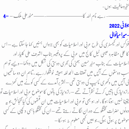
بخیروعافیت ہوں-
————- رہے نام اللہ کا———————-
—— منورعلی ملک –
–
4
جولائی 2022
میرا میانوالی-
فزکس اور کیمسٹری کی طرح عربی اور اسلامیات کو بھی جڑواں بہنیں کہا جا سکتا ہے – اس
کا عملی مظاہرہ عیسی خیل کالج میں عربی کے پروفیسر جناب اشرف علی کلیار اور
اسلامیات کے جناب منیر حسین بھٹی کی گہری دوستی کی شکل میں دیکھا – ویسے تو ہم
سب دوستوں کے آپس میں تعلقات الحمد للہ ہمیشہ خوشگوار رہے ، تاہم ان دو ساتھیوں
کی آپس میں وکھری ٹائیپ کی دوستی تھی – اکثر برآمدے کے کسی کونے میں کھڑے
رازو نیاز کی باتیں کرتے نظرآتے تھے – رازو نیاز کی باتوں کا موضوع عربی اور اسلامیات تو
یقینا نہیں ہوتا ہوگا ، اور ہو بھی تو عربی اور اسلامیات میں ان قہقہوں کی کیا گنجائش جو یہ
دونوں حضرات گفتگو کے دوران لگاتے رہتے تھے – ان کی گفتگو باہمی دلچسپی کے کسی
موضوع پر ہوتی ہوگی، جو ہمیں کبھی معلوم نہ ہوسکا –