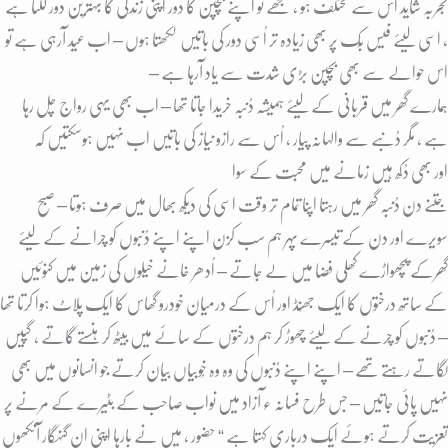
تجربہ شاید اس سے مختلف ہو ، مجھے تو اپنے بچپن کا دور اپنی زندگی کا بہترین دور لگتا ہے
، اسی لیئے فیس بُک پر بھی زیادہ تر اُسی دور کی باتیں لکھتا ہوں – اب عید آرہی ہے تو
اس حوالے سے بھی بچپن بڑی شدت سے یاد آرہا ہے –
ہمارے گھر میں قربانی کے لیئے ہمیشہ دُنبہ خریدا جاتا تھا – اب بھی یہی رواج چل رہا
ہے ، مگر دُنبے سے والہانہ پیار ، اُس سے رازو نیاز کی باتیں اب نہیں ہوسکتیں کہ
اور بھی دُکھ ہیں زمانے میں محبت کے سوا
جتنے دن دُنبہ گھر میں رہتا اپنا تمام تر وقت اسی کی دیکھ بھال میں صرف ہوتا – صبح
سویرے اور دن کے تیسرے پہر ہم سب کزن اپنے اپنے دُنبوں کو چرانے کے لیئے
گھرکے پچھواڑے کھُلی فضا میں لے جاتے – اُدھر خانے خیلوں کی زمین میں کنوئیں
کے ساتھ درختوں کا ایک جھُنڈ اور اُس کے درمیان خودرو گھاس کا ایک پلاٹ ہوا کرتا تھا
– دُنبوں کو چرنے کے لیئے چھوڑ کر ہم درختوں کے سائے میں بیٹھ کر ہنستے گاتے ، گپیں
لگاتے رہتے تھے – اپنے اپنے دُنبوں کی وہ وہ خُوبیاں بیان کرتے جو انسانوں میں بھی
نہیں پائی جاتیں – جس طرح فسانہ ء آزاد میں نواب صاحب کے بٹیرے کے مرنے پر
تعزیت کرتے ہوئے ایک درباری کہتا ہے “ حضور ، میں نے بارہا اپنی ان گنہگار آنکھوں