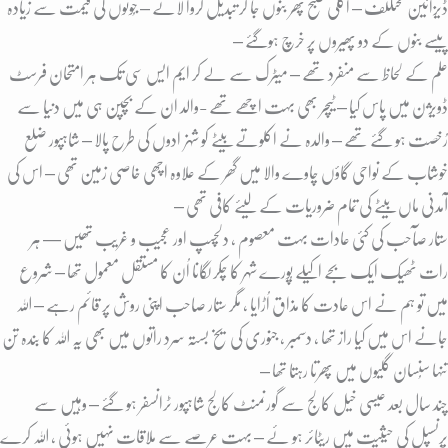
ڈیزائین مختللف – اگلی صبح پھر بنوں جا کر تبدیل کروا لائے – جُوتوں کی قیمت سے زیادہ
پیسے بنوں کے دو پھیروں پر خرچ ہوگئے –
علم کے لحاظ سے منفرد تھے – میٹرک سے لے کر ایم ایس سی تک ہر امتحان فرسٹ
ڈویژن میں پاس کیا – ٹیچر بھی بہت اچھے تھے -والد ان کے بچپن ہی میں دنیا سے
رُخصت ہو گئے تھے – والدہ نے اکلوتے بیٹے کو شہزادوں کی طرح پالا – شاہپور ضلع
خوشاب کے نواحی گاؤں چاوے والا میں گھر کے علاوہ اچھی خاصی زمین تھی – اس کی
آمدنی ماں بیٹے کی تمام ضروریات کے لیئے کافی تھی –
ستار صآحب کی کئی عادات بہت معصوم ، دلچسپ اور عجیب و غریب تھیں — ہر
رات ٹھیک ایک بجے اکیلے پُورے شہر کا چکر لگانا اُن کا مستقل معمول تھا – شروع
میں تو ہم نے اس عادت کا مذاق اُڑایا ، مگر ستار صاحب اپنی روش پر قائم رہے – اللہ
جانے اس میں کیا راز تھا ، دسمبر ، جنوری کی یخ بستہ سرد راتوں میں بھی یہ اللہ کا بندہ تن
تنہا سُنسان گلیوں میں پھرتا رہتا تھا –
چند سال بعد عیسی خیل کالج سے گورنمنٹ کالج شاہپور ٹرانسفر ہو گئے – وہیں سے
پرنسپل کی حیثیت میں ریٹائر ہو ئے – بہت عرصے سے ملاقات نہیں ہوئی ، اللہ کرے