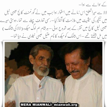
کے حوالے سے ہوا –
لالا سے میرا تعلق اس زمانے میں استوار ہوا جب میں نے گورنمنٹ کالج عیسی خیل
میں لیکچرر کی حیثیت میں ملازمت کا آغاز کیا – رسمی تعارف پہلے سے تھا ، دوستی میرے
عیسی خیل کالج میں تقرر کے بعد شروع ہوئی – ہرشام ہم لوگ میکدہ (لالا کی بیٹھک)
میں مل بیٹھتے تھے – اس بیٹھک کو میکدہ کا نام عتیل عیسی خیلوی نے دیا تھا –