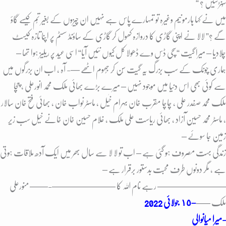
سُنڑسیں ؟ “
میں نے کہا ہارمونیم وغیرہ تو تمہارے پاس ہے نہیں ان چیزوں کے بغیر تُم کیسے گاؤ
گے ؟” لالا نے اپنی گاڑی کا دروازہ کھول کر گاڑی کے ساؤنڈ سسٹم پر اپنا تازہ کیسٹ
چلادیا – میرا گیت “سچی ڈس وے ڈھولا کل کیوں نئیں آیا“ اسی عید پر ریلیز ہوا تھا –
ہماری چونک کے سب بزرگ یہ گیت سُن کر جُھوم اٹھے —- آہ ، اب ان بزرگوں میں
سے کوئی بھی اس دنیا میں موجود نہیں – میرے بڑے بھائی ملک محمد انورعلی ، چچا
ملک محمد صفدر علی ، چاچا مقرب خان بہرام خٰیل ، ماسٹر نواب خان ، بھائی فتح خان سالار
، ماسٹر محمد حسین آزاد ، بھائی ریاست علی ملک ، غلام حسین خان خانے خیل سب زیر
زمین جا سوئے –
زندگی بہت مصروف ہو گئی ہے – اب تو لا لا سے سال بھر میں ایک آدھ ملاقات ہوتی
ہے ، مگر دونوں طرف محبت بدستور برقرار ہے –
———————– رہے نام اللہ کا ———————-
—— منورعلی
ملک —–
–
١٥ جولائی 2022
میرا میانوالی-