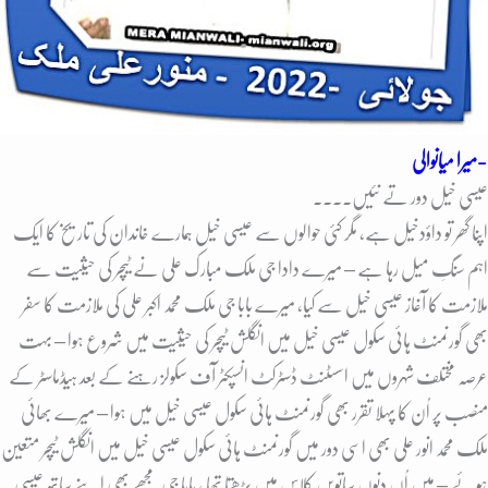
میرا میانوالی-
عیسی خیل دور تے نئیں۔۔۔۔
اپنا گھر تو داؤدخیل ہے، مگر کئی حوالوں سے عیسی خیل ہمارے خاندان کی تاریخ کا ایک
اہم سنگِ میل رہا ہے – میرے دادا جی ملک مبارک علی نے ٹیچر کی حیثیت سے
ملازمت کا آغاز عیسی خیل سے کیا، میرے بابا جی ملک محمد اکبر علی کی ملازمت کا سفر
بھی گورنمنٹ ہائی سکول عیسی خیل میں انگلش ٹیچر کی حیثیت میں شروع ہوا – بہت
عرصہ مختلف شہروں میں اسسٹنٹ ڈسٹرکٹ انسپکٹر آف سکولز رہنے کے بعد ہیڈماسٹر کے
منصب پر اُن کا پہلا تقرر بھی گورنمنٹ ہائی سکول عیسی خیل میں ہوا – میرے بھائی
ملک محمد انور علی بھی اسی دور میں گورنمنٹ ہائی سکول عیسی خیل میں انگلش ٹیچر متعین
ہوئے – میں اُں دنوں ساتویں کلاس میں پڑھتا تھا ، بابا جی مجھے بھی اپنے ساتھ عیسی