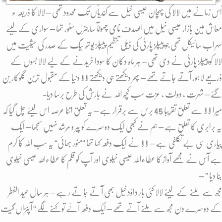
اُس زمانے میں لالا کی پہچان عیسی خیل سے کُندیاًں تک محدود تھی – لالا کا ذریعہ ء
معاش مین بازار عیسی خیل میں الصدف نامی چھوٹآ سا جنرل سٹور تھا – سواری کے لیئے
سہراب سائیکل تھی جو پیپلز پارٹٰی کی ذیلی تنظیم پیپلز یُوتھ لیگ کے صدر کی حیثیت میں
لالا کو پیپلز پارٹی نے دی تھی – ہر ماہ دکان کا سودا خریدنے کے لیے لالا بسوں کے
ذریعے لاہور آتے جاتے تھے – پھر دیکھتے ہی دیکھتے لالا دنیا کے مقبول ترین گلوکار بن
گئے – شہرت ، دولت ، عزت سب کُچھ اللہ نے بارش کی طرح برسا دیا-
میرا لالا سے تعلق تقریبا 45 برس سے برقرار ہے – یہ تعلق اتنا عرصہ اس لیئے چل گیا کہ
یہ برابری کا تعلق ہے – ہم نے کبھی ایک دوسرے کو پِیر و مُرشد نہیں سمجھا – ایک
پیاری سی بے تکلفی ہے – لالا نے ایک دفعہ کہا تھا “منور بھائی“ یہ سب اللہ کا کرم
ہے آس نے مجھے آواز کا عطاءاللہ عیسی خیلوی اور آپ کو قلم کا عطاءاللہ عیسی خیلوی
بنا دیا ” –
مُجھ سے ملنے کے لیئے لالا کئی بار داؤدخٰیل بھی آتے جاتے رہے – ہر سال عید الفطر
کے دوسرے دن مجھ سے ملنے آتے تھے – ایک دفعہ آئے تو کہنے لگے “ آپنڑاں گیت