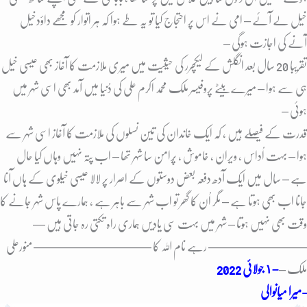
خیل لے آئے – امی نے اس پر احتجاج کیا تو یہ طے ہوا کہ ہر اتوار کو مجھے داؤدخیل
آنے کی اجازت ہوگی –
تقریبا 20 سال بعد انگلش کے لیکچرر کی حیثیت میں میری ملازمت کا آغاز بھی عیسی خیل
ہی سے ہوا – میرے بیٹے پروفیسر ملک محمد اکرم علی کی دُنیا میں آمد بھی اسی شہر میں
ہوئی –
قدرت کے فیصلے ہیں ، کہ ایک خاندان کی تین نسلوں کی ملازمت کا آغاز اسی شہر سے
ہوا – بہت اُداس ، ویران ، خاموش ، پُرامن سا شہر تھا – اب پتہ نہیں وہاں کیا حال
ہے – سال میں ایک آدھ دفعہ بعض دوستوں کے اصرار پر لالا عیسی خیلوی کے ہاں آنا
جانا اب بھی ہوتا ہے – مگر اُن کا گھر تو اب شہر سے باہر ہے ، ہمارے پاس شہر جانے کا
وقت بھی نہیں ہوتا – شہر میں بہت سی یادیں ہماری راہ تکتی رہ جاتی ہیں —
———————— رہے نام اللہ کا ———————–
—— منورعلی
ملک –
–
١ جولائی 2022
میرا میانوالی-