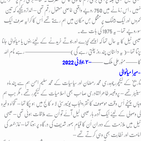
نہیں ، اس زمانے میں 750 روپے واقعی خاصٰی معقول رقم تھی – اندازہ کیجیے کہ تین
کمروں اور ایک بیٹھک پر مشتمل جس مکان میں ہم رہتے تھے اُس کا کرایہ صرف ایک
سو روپے تھا – یہ 1975 کی بات ھے۔
عیسی خٰیل کا یہ حال تھا کہ اچھے کپڑے اور جُوتے خریدنے کے لیئے بنوں یا میانوالی جانا
پڑتا تھا –
( یہ داستان چند روز چلتی رہے گی)
———————— رہے نام اللہ
کا ——
منورعلی ملک ——
–
٢ جولائی 2022
میرا میانوالی-
تاریخ کے لیکچرر چوہدری محمد رمضان اور سیاسیات کے محمد سلیم احسن ہم سے چند ماہ
سینیئر تھے – پروفیسر طاھرالقادری صاحب بھی اسلامیات کے لیکچرر تھے ، مگر جب ہم
وہاں پہنچے اُس وقت موصوف کا تقرر پنجاب یونیورسٹی لاء کالج میں ہو چکا تھا – تنخواہ وغیرہ
کی وصولی کے لیئے ایک آدھ بار عیسی خیل آئے تو اُن سے ملاقات ہوئی تھی – عیسی
خیل میں ملازمت کے دوران اُن کا قیام بھور شریف کی درگاہ پر ہوتا تھا – نماز جمعہ کی
امامت اور خطابت بھی وہی کرتے تھے –