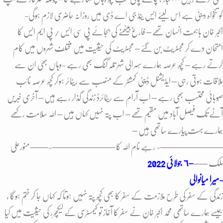
کو تنخواہ دینی ہے اس لیئے ایس ینڈ جی اے ڈی میں روزانہ حاضری لازم ہوگی-
اکبر خان باہمت انسان تھے – فارغ بیٹھنے کی بجائے پی سی ایس / پی ایم ایس کا
امتحان دے کر مجسٹریٹ بن گئے – مجسٹریٹ کی حیثیت میں مختلف شہروں میں کام
کرتے رہے – کُچھ عرصہ ہمارے سُسرالی شہر تلہ گنگ بھی رہے -وہاں بھی ان سے
ملاقات ہوتی رہی – ایڈیشنل ڈپٹی کمشنر کے منصب سے ریٹائر ہوکر کچھ عرصہ نائب
صُوبائی محتسب بھی رہے – اب آرام سے ریٹائرڈ زندگی گذار رہے ہیں – آخری خبریں
آنے تک فیصل آباد میں مقیم تھے – اب پتہ نہیں کہاں ہیں – اللہ سلامت رکھے
ہمارے بہت پیارے ساتھی ہیں –
———————- رہے نام اللہ کا ———————-
—— منورعلی
ملک —–
–
٦ جولائی 2022
میرا میانوالی-
زندگی کے سفر کی طرح ملازمت کے سفر کا بھی کُچھ پتہ نہیں ہوتا کہ کہاں جا کر ختم ہوگا ،
جیسے ہمارے ساتھی محمد اکبر خان نے سفر کا آغاز تو کیمسٹری کے لیکچرر کی حیثیت میں کیا