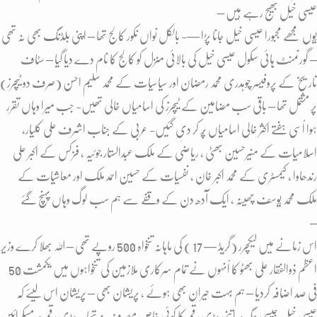
عیسی خٰیل بھیج رہے ہیں –
یُوں مجھے مجبورا عیسی خیل جانا پڑا —- بالکل نواں نکور کالج تھا – اپنی بلڈنگ بھی نہ تھی
– گورنمنٹ ہائی سکول عیسی خیل کی بالائی منزل کو کالج کا نام دے دیا گیا – سٹاف
تاریخ کے پروفیسر چوہدری محمد رمضان اور سیاسیات کے محمد سلیم احسن (صرف دو ٹیچرز)
پر مشتمل تھا – باقی سب مضامین کے ٹیچرز کی اسامیاں خالی تھیں- جب میرا وہاں تقرر
ہوا اُسی ہفتے اکثر خالی اسامیاں پُر کر دی گئیں- عربی کے جناب اشرف علی کلیار،
اسلامیات کے منیرحسین بھٹی ، ریاضٰی کے ملک عبدالستار جوئیہ ، فزکس کے اکبر علی
رندھاوا ، کیمسٹری کے محمد اکبر خان ، نفسیات کے حسین احمد ملک اور معاشیات کے
ملک محمد یُوسف چھینہ ، ایک آدھ دن کے وقفے سے ہم سب لوگ وہاں پہنچ گئے
–
اس زمانے میں لیکچرر (گریڈ — 17 ) کی ماہانہ تنخواہ 500 روپے تھی – اللہ بھلا کرے وزیر
اعظم ذوالفقار علی بھٹو کا اُنہوں نے تمام سرکاری ملازمین کی تنخواہوں میں یکمشت 50
فی صد اضافہ کردیا – ہم بہت حیران بھی ہوئے ، پریشان بھی – پریشان اس لیئے کہ
عیسی خیل جیسی جگہ پر اتنی بڑی رقم کا کوئی خاص مصرف نہ تھا – بڑی رقم پر مسکرائیں