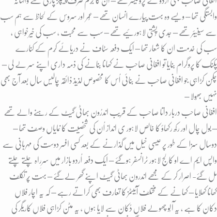
افغانی صاحب بھی اُردو کے پروفیسر تھے – اُن کا جُرم صرف پیپلز پارٹی سے والہانہ
وابستگی تھا – ویسے وہ بہت پیارے انسان تھے – عُمر اور سروس کے لحاظ سے ہم سب
سے سینیئر تھے – جدی پُشتی لاہورئیے تھے – سب سے محبت ، سب کی خیرخواہی ،
سب کی خدمت ان کا شعار تھا – ایک دفعہ سٹاف نے دریائے کُرم کے کنارے
پکنک کا پروگرام بنایا تو افغانی صاحب نے کھانا بنانے کی ذمہ داری اپنے سر لے لی –
چکن کڑاہی جو افغانی صاحب نے بنائی اُس کا مخصوص لذیذ ذائقہ چالیس سال بعد آج بھی
نہیں بھُولا –
افغانی صاحب دربار داتا صاحب کے قریب اندرُون بھاٹی گیٹ کے رہنے والے تھے
– بول چال اور رکھ رکھاؤ کا خالص لاہور ی انداز اُن کی شخصیت کا نمایاں وصف تھا –
دوسال سزا کے طور پر عیسی خیل میں گذارنے کے بعد کسی افسر دوست کی مہربانی سے
واپس ایم اے او کالج لاہور ٹرانسفر ہوگئے – ایک دفعہ اُردو بازار میں سرِراہ چلتے چلتے
مل گئے- اصرار کر کے مجھے اندرون بھاٹی گیٹ اپنے گھر لےگئے – بہت پُر تکلف
کھانا کھلایا – کھانے کے مختلف آئیٹمز کا تعارف بھی کراتے رہے – کہ یہ اچار فلاں
دکان کا ہے ، یہ آلُو چھولے فلاں دُکان سے لایا ہوں ، یہ مٹن کڑاہی فلاں کاریگر کی