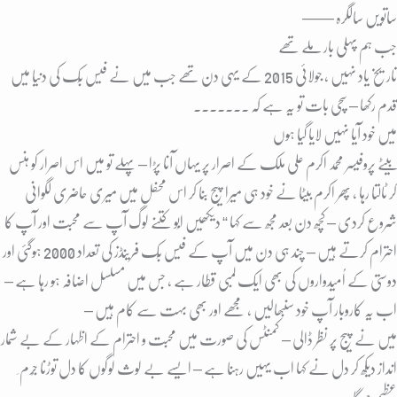
ساتویں سالگرہ ——
جب ہم پہلی بار ملے تھے
تاریخ یاد نہیں ، جولائی 2015 کے یہی دن تھے جب میں نے فیس بُک کی دنیا میں
قدم رکھا – سچی بات تو یہ ہے کہ ۔۔۔۔۔۔۔
میں خود آیا نہیں لایا گیا ہوں
بیٹے پروفیسر محمد اکرم علی ملک کے اصرار پر یہاں آنا پڑا – پہلے تو میں اس اصرار کو ہنس
کر ٹالتا رہا ، پھر اکرم بیٹا نے خود ہی میرا پیج بنا کر اس محفل میں میری حاضری لگوانی
شروع کردی – کچھ دن بعد مجھ سے کہا “ دیکھیں ابُو کتنے لوگ آپ سے محبت اور آپ کا
احترام کرتے ہیں – چند ہی دن میں آپ کے فیس بُک فرینڈز کی تعداد 2000 ہوگئی اور
دوستی کے اُمیدواروں کی بھی ایک لمبی قطار ہے ، جس میں مسلسل اضافہ ہو رہا ہے –
اب یہ کاروبار آپ خود سنبھالیں ، مجھے اور بھی بہت سے کام ہیں –
میں نے پیج پر نظر ڈالی – کمنٹس کی صورت میں محبت و احترام کے اظہار کے بے شمار
انداز دیکھ کر دل نے کہا اب یہیں رہنا ہے – ایسے بے لوث لوگوں کا دل توڑنا جُرم ِ