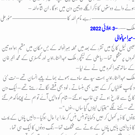
ہونے والے دوستوں کا ذکر اگلے دوتین دن میں ہوگا ، ان شآءاللہ –
———————— رہے نام اللہ کا ————————
—— منورعلی
ملک —-
–
3 جولائی 2022
میرا میانوالی-
عیسی خیل کالج میں تقرر کے بعد میں محلہ بمبرانوالہ کے جس مکان میں مقیم ہوا وہ تین
کمروں پر مشتمل تھا – ریاضی کے لیکچرر ملک عبدالستار جوئیہ اور کیمسٹری کے محمد اکبر خان
کے ساتھ تیسرا کمرہ میں نے لے لیا –
ملک عبدالستار جوئیہ بہت سیدھے سادے بھولے بھالے بِیبے انسان تھے – نِت نئی
دلچسپ غلطیاں کر کے ہمیں بھی ہنساتے ، خود بھی قہقہے لگاتے رہتے تھے – ایک دن
کالج سے فارغ ہو تے ہی غائب ہوگئے – شام کو واپس آئے تو ہم نے پُوچھا کدھر گئے
تھے – کہنے لگے “جُتیاں لینڑں گیا ساں ، بنوں “ –
جُوتوں کا ڈبہ کھول کر ہمیں دکھایا تو ہنس ہنس کر ہمارا بُرا حال ہوگیا – دائیں پاؤں کے بُوٹ
کا ڈیزائین بائیں پاؤں کے جُوتے سے مختلف تھا – رنگ دونوں کا ایک ہی تھا ،