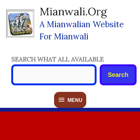
Skip
Mianwali.org
To
Content
A Mianwalian Website
For Mianwali
SEARCH WHAT ALL AVAILABLE
Search
MENU
MENU