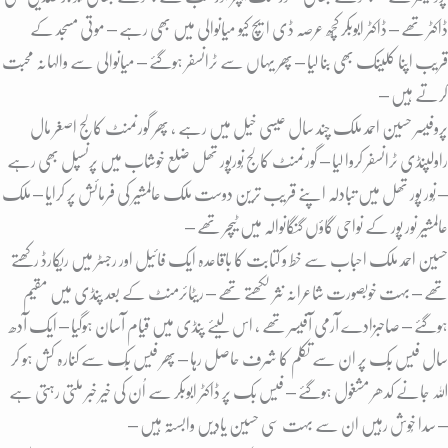
ڈاکٹر تھے – ڈاکٹر ابوبکر کُچھ عرصہ ڈی ایچ کیو میانوالی میں بھی رہے – موتی مسجد کے
قریب اپنا کلینک بھی بنا لیا – پھر یہاں سے ٹرانسفر ہوگئے – میانوالی سے والہانہ محبت
کرتے ہیں –
پروفیسر حسین احمد ملک چند سال عیسی خیل میں رہے ، پھر گورنمنٹ کالج اصغر مال
راولپنڈی ٹرانسفر کروا لیا – گورنمنٹ کالج نُورپور تھل ضلع خوشاب میں پرنسپل بھی رہے
– نُور پور تھل میں تبادلہ اپنے قریب ترین دوست ملک عالمشیر کی فرمائش پر کرایا – ملک
عالمشیر نور پور کے نواحی گاؤں گنگانوالہ میں ٹیچر تھے –
حسین احمد ملک احباب سے خط و کتابت کا باقاعدہ ایک فائیل اور رجسٹر میں ریکارڈ رکھتے
تھے – بہت خوبصورت شاعرانہ نثر لکھتے تھے – ریٹائرمنٹ کے بعد پنڈی میں مقیم
ہوگئے – صاحبزادے آرمی آفیسر تھے ، اس لیئے پنڈی میں قیام آسان ہوگیا – ایک آدھ
سال فیس بُک پر ان سے تکلم کا شرف حاصل رہا – پھر فیس بُک سے کنارہ کش ہو کر
اللہ جانے کدھر مشغول ہوگئے – فیس بک پر ڈاکٹر ابوبکر سے اُن کی خیر خبر ملتی رہتی ہے
– سدا خُوش رہیں ان سے بہت سی حسین یادیں وابستہ ہیں –