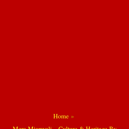
Home
Mera Mianwali – Culture & Heritage By