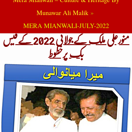
Munawar Ali Malik
MERA MIANWALI-JULY-2022
منورعلی ملک کےجولائی 2022 کےفیس
بک پرخطوط