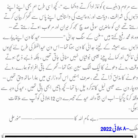
سے مرحوم (بٹیرے) کو نماز ادا کرتے دیکھا ہے “- کُچھ اسی طرح ہم بھی اپنے اپنے
دُنبوں کی شرافت ، دیانت اور رُوحانیت کی داستانیں اپنے پاس سے گھڑ کر بیان کرتے
رہتے تھے جن کو حاضرین سو فی صد سچ سمجھ کر حیران اور مرعوب ہوتے رہتے تھے –
وہ جو محمد رفیع کہتے ہیں “ مِلن کے سنگ جُدائی “ ———— عید کا دن اپنے پیارے
دُنبوں سے ہمیشہ کے لیئے جُدائی کا دن ہوتا تھا – اس دن عیدالفطر کی طرح نئے کپڑوں
کی نمائش اور کھانے پینے جیسی خُوشیاں نہیں منائی جاتی تھیں ، بلکہ دُنبے ذبح ہوتے
وقت رونے دھونے کا ایک الگ سین ہوتا تھا – گھر کے باقی افراد تو ہمارے رونے
دھونے کا مذاق اُڑاتے تھے ، صرف بہنیں اس آہ و زاری میں ہمارا ساتھ دیتی تھیں –
دوچار دن سے عیسی خٰیل کا تذکرہ چل رہا تھا – کُچھ باتیں ابھی باقی تھیں ، عید کی وجہ سے
وقفہ کرنا پڑگیا – اب ان شآءاللہ عید کے تیسرے دن 12 جولائی کو آپ سے ملاقات
ہوگی-
——————— رہے نام اللہ کا ———————-
—— منورعلی
ملک
–
٨ جولائی 2022