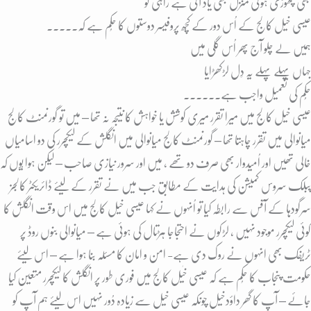
کبھی چھوڑی ہوئی منزل بھی یاد آتی ہے راہی کو
عیسی خیل کالج کے اُس دور کے کُچھ پروفیسر دوستوں کا حُکم ہے کہ۔۔۔۔۔
ہمیں لے چلو آج پھر اُس گلی میں
جہاں پہلے پہلے یہ دِل لڑکھڑایا
حُکم کی تعمیل واجب ہے۔۔۔۔۔۔
عیسی خیل کالج میں میرا تقرر میری کوشش یا خواہش کا نتیجہ نہ تھا – میں تو گورنمنٹ کالج
میانوالی میں تقرر چاہتا تھا – گورنمنٹ کالج میانوالی میں انگلش کے لیکچرر کی دو اسامیاں
خالی تھیں اور اُمیدوار بھی صرف دو تھے ، میں اور سرور نیازی صاحب – لیکن ہوا یُوں کہ
پبلک سروس کمیشن کی ہدایت کے مطابق جب میں نے تقرر کے لیئے ڈائریکٹر کالجز
سرگودہا کے آفس سے رابطہ کیا تو اُنہوں نے کہا عیسی خیل کالج میں اس وقت انگلش کا
کوئی لیکچرر موجود نہیں ، لڑکوں نے احتجاجا ہڑتال کی ہوئی ہے – میانوالی بنوں روڈ پر
ٹریفک بھی انہوں نے روک دی ہے- امن و امان کا مسئلہ بنا ہوا ہے – اس لیئے
حکومت پنجاب کا حُکم ہے کہ عیسی خٰیل کالج میں فوری طور پر انگلش کا لیکچرر متعین کیا
جائے – آپ کا گھر داؤدخیل چونکہ عیسی خیل سے زیادہ دُور نہیں اس لیئے ہم آپ کو