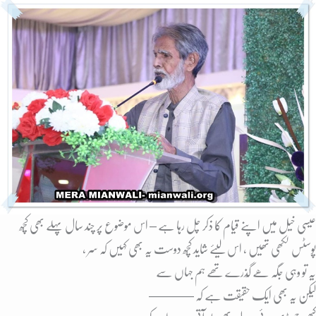
عیسی خیل میں اپنے قیام کا ذکر چل رہا ہے – اس موضوع پر چند سال پہلے بھی کُچھ
پوسٹس لکھی تھیں ، اس لیئے شاید کُچھ دوست یہ بھی کہیں کہ سر ،
یہ تو وہی جگہ ھے گُذرے تھے ہم جہاں سے
لیکن یہ بھی ایک حقیقت ہے کہ ———–