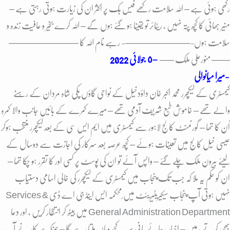
رکھی ہوئی ہے – اللہ سلامت رکھے فیس بُک پر اکثر ان کی زیارت ہوتی رہتی ہے –
منیر بھائی کا کُچھ پتہ نہیں ، ریٹائر تو یقینا ہو گئے ہوں گے – اللہ کرے بخیر و عافیت زندہ و
سلامت ہوں-
———————- رہے نام اللہ کا ———————–
—— منورعلی ملک —–
–
٥ جولائی 2022
میرا میانوالی-
کیمسٹری کے لیکچرر محمد اکبر خان داؤدخیل کے نواحی گاؤں پکی شاہ مردان کے رہنے
والے تھے – خاموش طبع شریف آدمی تھے – میرے کمرے کے بائیں جانب والا کمرہ
اُن کا تھا – گورنمنٹ کالج لاہور سے کیمسٹری میں ایم ایس سی کے بعد لیکچرر منتخب ہوکر
عیسی خیل کالج میں تعینات ہوئے – کُچھ عرصہ بعد سرکار کی اجازت سے دوسال کے
لیئے بیرونِ ملک چلے گئے – واپس آئے تو ان کی پوسٹ پر کسی اور کا تقرر ہو چکا تھا –
ان کو حکم یہ ملا کہ جب تک پنجاب میں کیمسٹری کے لیکچرر کی خالی اسامی دستیاب
نہیں ہوتی آپ پنجاب سیکیریٹیریئٹ میں ًمحکمہ ایس اینڈ جی اے ڈی Services &
General Administration Department میں بیٹھ کر انتظار کریں ، اور دعا
بھی کرتے رہیں – اخبار ، چائے پانی سب کُچھ وہاں ملتا رہے گا – چُونکہ سرکار نے آپ