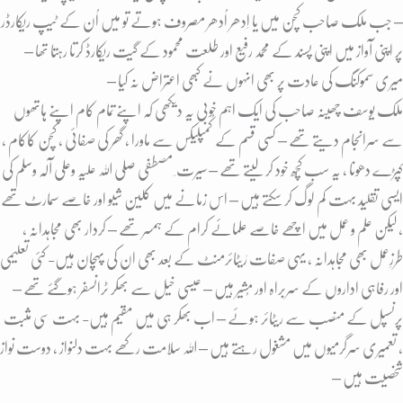
– جب ملک صاحب کچن میں یا اِدھر اُدھر مصروف ہوتے تو میں اُن کے ٹیپ ریکارڈر
پر اپنی آواز میں اپنی پسند کے محمد رفیع اور طلعت محمود کے گیت ریکارڈ کرتا رہتا تھا –
میری سموکنگ کی عادت پر بھی انہوں نے کبھی اعتراض نہ کیا –
ملک یوسف چھینہ صاحب کی ایک اہم خُوبی یہ دیکھی کہ اپنے تمام کام اپنے ہاتھوں
سے سرانجام دیتے تھے – کسی قسم کے کمپلیکس سے ماورا , گھر کی صفائی ، کچن کاکام ،
کپڑے دھونا ، یہ سب کُچھ خود کر لیتے تھے – سیرت ِ مصطفی صلی اللہ علیہ وعلی آلہ وسلم کی
ایسی تقلید بہت کم لوگ کر سکتے ہیں – اس زمانے میں کلین شیو اور خاصے سمارٹ تھے
، لیکن علم و عمل میں اچھے خاصے علمائے کرام کے ہمسر تھے – کردار بھی مجاہدانہ ،
طرزِعمل بھی مجاہدانہ ، یہی صفات رٰیٹائرمنٹ کے بعد بھی ان کی پہچان ہیں- کئی تعلیمی
اور رفاہی اداروں کے سربراہ اور مُشیر ہیں – عیسی خیل سے بھکر ٹرانسفر ہوگئے تھے –
پرنسپل کے منصب سے ریٹائر ہوئے – اب بھکر ہی میں مقیم ہیں- بہت سی مثبت
، تعمیری سرگرمیوں میں مشغول رہتے ہیں – اللہ سلامت رکھے بہت دلنواز ، دوست نواز
شخصیت ہیں –