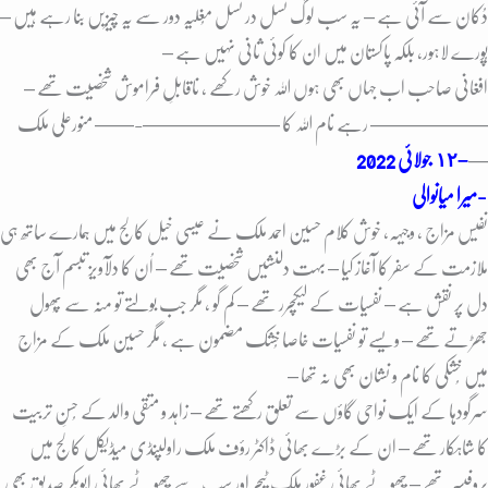
دُکان سے آئی ہے – یہ سب لوگ نسل در نسل مُغلیہ دور سے یہ چیزیں بنا رہے ہیں –
پُورے لاہور، بلکہ پاکستان میں ان کا کوئی ثانی نہیں ہے –
افغانی صاحب اب جہاں بھی ہوں اللہ خوش رکھے ، ناقابلِ فراموش شخصیت تھے –
—————— رہے نام اللہ کا ———————-
—— منورعلی ملک
—
–
١٢ جولائی 2022
میرا میانوالی-
نفیس مزاج ، وجیہہ، خوش کلام حسین احمد ملک نے عیسی خیل کالج میں ہمارے ساتھ ہی
ملازمت کے سفر کا آغاز کیا – بہت دلنشیں شخصیت تھے – اُن کا دلآویز تبسم آج بھی
دل پر نقش ہے – نفسیات کے لیکچرر تھے – کم گو ، مگر جب بولتے تو منہ سے پُھول
جھڑتے تھے – ویسے تو نفسیات خاصا خُشک مضمون ہے ، مگر حسین ملک کے مزاج
میں خُشکی کا نام و نشان بھی نہ تھا –
سرگودہا کے ایک نواحی گاؤں سے تعلق رکھتے تھے – زاہد و متقی والد کے حُسنِ تربیت
کا شاہکار تھے – ان کے بڑے بھائی ڈاکٹر رؤف ملک راولپنڈی میڈیکل کالج میں
پروفیسر تھے – چھوٹے بھائی غفور ملک ٹیچر اور سب سے چھوٹے بھائی ابوبکر صدیق بھی