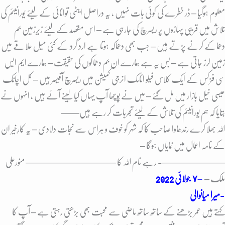
معلوم ہوگیا – ڈر خطرے کی کوئی بات نہیں ، یہ دراصل ایٹمی توانائی کے لیئے یورانیئم کی
تلاش میں قریبی پہاڑوں پر ریسرچ کی جارہی ہے – اس مقصد کے لیئے زیرِزمین بم
دھماکے کرنے پڑتے ہیں – جب بھی دھماکہ ہوتا ہے ارد گرد کے کئی میل علاقے میں
زمین لرز جاتی ہے – بس یہ ہے ہمارے ان بم دھماکوں کی حقیقت – ہمارے ایم ایس
سی فزکس کے ایک کلاس فیلو اٹامک انرجی کمیشن میں ریسرچ آفیسر ہیں – کل اچانک
عیسی خیل بازار میں مل گئے – میں نے پُوچھا آپ یہاں کیا لینے آئے ہیں ، انہوں نے
بتایا کہ ہم یورانیئم کی تلاش کے لیئے تجربات کر رہے ہیں——
اللہ بھلا کرے رندھاوا صاحب کا کہ شہر کو خوف و ہراس سے نجات دلادی – یہ کارِخیر ان
کے نامہ اعمال میں نمایاں ہوگا –
———————- رہے نام اللہ کا ————————
—— منورعلی
ملک –
–
٧ جولائی 2022
میرا میانوالی-
کہتے ہیں عمر بڑھنے کے ساتھ ساتھ ماضی سے محبت بھی بڑھتی رہتی ہے – آپ کا