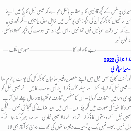
–
میری پوسٹس کے کُچھ قارئین کا یہ مطالبہ بالکل بجا ہے کہ عیسی خیل کالج میں اپنے
جن ساتھیوں کا ذکر کیا اُن کی پکچرز بھی پوسٹس میں شامل ہونی چاہیئیں – مگر مجبوری یہ
ہے کہ اس وقت موبائیل فون تھا نہیں ، اس لیئے نہ کسی دوست کی پکچر محفوظ ہوسکی ،
نہ فون نمبر-
——————– رہے نام اللہ کا ——————–
—– منورعلی ملک —
–
١٤ جولائی 2022
میرا میانوالی-
گورنمنٹ کالج عیسی خیل میں اپنے ہمعصر پروفیسر صاحبان کا ذکر کل کی پوسٹ پر تمام ہوا
– عیسی خیل کو خیرباد کہنے سے پہلے مختصر ذکر اپنے آُس دوست کا جس نے عیسی خٰیل کو
پُوری دنیا میں متعارف کروایا – اس کا مفصل تعارف تو تقریبا 30 سال پہلے اپنی کتاب
“درد کا سفیر“ کی صورت میں لکھ چکا ہوں – اس میں مزید اضافے کی گنجائش نہیں – لیکن
عیسی خیل کے دوستوں کا ذکر کرتے ہوئے لالا عیسی خیلوی سے منہ پھیر کر گذرجانے کو
دل نہیں مانتا – فیس بُک پر تو میرے بیشتر دوستوں کی مجھ سے دوستی کا آغاز بھی لالا