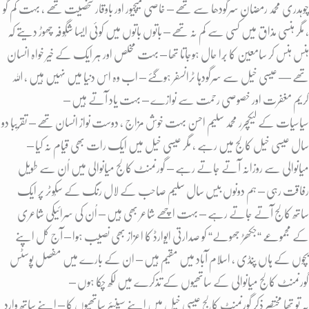
چوہدری محمد رمضان سرگودھا سے تھے – خاصی میچیور اور باوقار شخصیت تھے ، بہت کم گو
، مگر ہنسی مذاق میں کسی سے کم نہ تھے – باتوں باتوں میں کوئی ایسا شگُوفہ چھوڑ دیتے کہ
ہنس ہنس کر سامعین کا بُرا حال ہوجاتا تھا – بہت مخلص اور ہر ایک کے خیر خواہ انسان
تھے — عیسی خیل سے سرگودہا ٹرانسفر ہوگئے – اب وہ اس دنیا میں نہیں ہیں ، اللہ
کریم مغفرت اور خصوصی رحمت سے نوازے – بہت یاد آتے ہیں –
سیاسیات کے لیکچرر محمد سلیم احسن بہت خوش مزاج ، دوست نواز انسان تھے – تقریبا دو
سال عیسی خیل کالج میں رہے ، مگر عیسی خیل میں ایک رات بھی قیام نہ کیا –
میانوالی سے روزانہ آتے جاتے رہے – گورنمنٹ کالج میانوالی میں اُن سے طویل
رفاقت رہی – ہم دونوں بیس سال سلیم صاحب کے لال رنگ کے سکُوٹر پر ایک
ساتھ کالج آتے جاتے رہے – بہت اچھے شاعر بھی ہیں – اُن کی سرائیکی شاعری
کے مجموعے “جکھڑ جھولے“ کو صدارتی ایوارڈ کا اعزاز بھی نصیب ہوا – آج کل اپنے
بچوں کے ہاں پنڈی ، اسلام آباد میں مقیم ہیں – ان کے بارے میں مفصل پوسٹس
گورنمنٹ کالج میانوالی کے ساتھیوں کے تذکرے میں لکھ چکا ہوں –
یہ تو تھا مختصر ذکر گورنمنٹ کالج عیسی خیل میں اپنے سینیئر ساتھیوں کا – اپنے ساتھ وارد