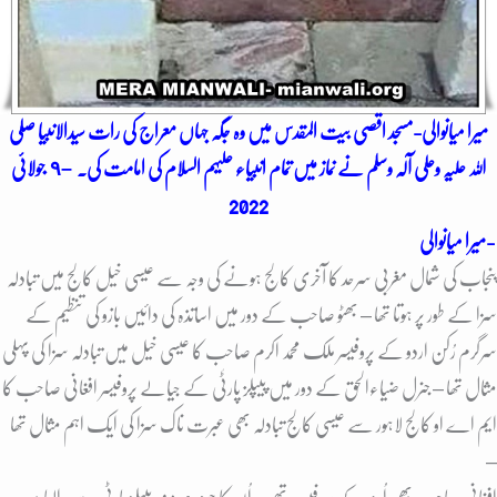
میرا میانوالی-مسجد اقصی بیت المقدس میں وہ جگہ جہاں معراج کی رات سیدالانبیا صلی
اللہ علیہ وعلی آلہ وسلم نے نماز میں تمام انبیاء علیہم السلام کی امامت کی۔ –
٩ جولائی
2022
میرا میانوالی-
پنجاب کی شمال مغربی سرحد کا آخری کالج ہونے کی وجہ سے عیسی خیل کالج میں تبادلہ
سزا کے طور پر ہوتا تھا – بھٹو صاحب کے دور میں اساتذہ کی دائیں بازو کی تنظیم کے
سرگرم رُکن اردو کے پروفیسر ملک محمد اکرم صاحب کا عیسی خیل میں تبادلہ سزا کی پہلی
مثال تھا – جنرل ضیاءالحق کے دور میں پیپلز پارٹٰی کے جیالے پروفیسر افغانی صاحب کا
ایم اے او کالج لاہور سے عیسی کالج تبادلہ بھی عبرت ناک سزا کی ایک اہم مثال تھا
–