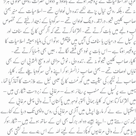
عربی اور اسلامیات کے پروفیسر ہونے کے باوجود یہ دونوں حضرات روایتی مولوی ہرگز
نہ تھے ، بلکہ روشن خیال پڑھے لکھے زندہ دل نوجوان تھے – اسلامیات کے منیر بھٹی
صاحب کلین شیو ، درازقد , دبنگ نوجوان تھے – سرگودہا کے زمیندار طبقے کے مخصوص
لب و لہجے میں بات کرتے تھے- اکثر کہا کرتے تھے کہ اگر کسی کالج کے سٹاف اور
پرنسپل کے درمیان یا سٹاف کی آپس میں چپقلش ہو تو اس کی بنیاد ہمیشہ اسلامیات کا
پروفیسر ہوتا ہے – اس بات پر خود بھی قہقہے لگاتے ، ہمیں بھی ہنسایا کرتے تھے-
کلیار صاحب کلین شیو تو نہ تھے ، زندہ دلی ، خوش مزاجی اور وسیع المشربی ان کے بھی
نمایاں اوصاف تھے – بھٹی صاحب ٹرانسفر ہو کر اپنے وطن سرگودہا چلے گئے ، کلیار
صاحب نے لیکچرر کی حیثیت میں گورنمنٹ کالج عیسی خیل سے ملازمت کا آغاز کیا تھا ،
یہیں سے پرنسپل کے منصب پر ریٹائر ہوئے – مرغابی کے زبردست شکاری ہیں –
میں اکثر کہا کرتا ہوں کہ کلیاربھائی اکتوبر نومبر میں پاکستان آنے والی پہلی مرغابی کے
استقبال سے لے کر مارچ اپریل میں آخری مرغابی کی روس واپسی تک دریا کے کنارے
خیمہ زن رہتے ہیں -اپنے جیسے دو اور بزرگ بھی ان کے ساتھ ہوتے ہیں – شکار ہوکر
دریا میں گرنے والی مرغابیوں کو پکڑنے کے لیئے اللہ کے اس بندے نے کشتی بھی