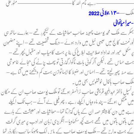
——————— رہے نام اللہ کا ————————
—— منورعلی
ملک —
–
١٣ جولائی 2022
میرا میانوالی-
بھکر سے ملک محمد یُوسف چھینہ صاحب معاشیات کے لیکچرر تھے – ہمارے ساتھ ہی
گورنمنٹ کالج میں عیسی خیل میں وارد ہوئے – دبنگ شخصیت تھے – اپنے مضمون
پر مکمل عبور اور خداداد صلاحیتِ ابلاغ کی بنا پر بہت کامیاب اور مقبول ٹیچر تھے –
بہت حساس تھے ، لیکن اگر کوئی بات ناگوار گذرتی تو پھٹ پڑنے کی بجائے خاموشی
سے منہ پھیر لیتے تھے – احساس اور ضبط کا ایسا توازن بہت کم دیکھنے میں آتا ہے –
ملک صاحب باکمال خوشنویس بھی ہیں۔
پرنسپل ڈاکٹر عبدالمجید قریشی صاحب ٹرانسفر ہوگئے تو ملک یُوسف صاحب ان کے مکان
میں منتقل ہوگئے – چند ماہ وہاں اکیلے رہے ، پھر فیملی لے آئے – جب تک اکیلے
رہے میں دن کا بیشتر حصہ ان کے ہاں گذارتا تھا – معاشیات اور معیشت کے بارے
میں باتوں باتوں میں مجھے بہت کُچھ سکھادیا – انگریزی زبان اور ادب پر میری گرفت
کے بہت مداح تھے – ملک یُوسف صاحب کے پاس ایک چھوٹا سا ٹیپ ریکارڈر تھا