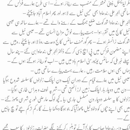
مگر ایڈیشنل ڈپٹی کمشنر کے منصب سے ریٹائر ہوئے – اسی طرح ہمارے فزکس کے
ساتھی اکبر علی رندھاوا بھی عسیی خیل سے لاہور اور پھر اسلام آباد جاپہنچے –
اکبر علی رندھاوا شورکوٹ ضلع جھنگ کے رہنے والے تھے – ہمارے ساتھ ہی عیسی
خیل کالج میں تقرر ہوا – بہت پیارے خوش مزاج انسان تھے – عیسی خیل سے
شورکوٹ ٹرانسفر ہوئے – پھر گورنمنٹ سائنس کالج وحدت روڈ لاہور جا پہنچے ، وہیں سے
اپنے مضمون فزکس میں پی ایچ ڈی کر کے ڈاکٹر اکبر علی رندھاوا بن گئے – چند سال
پہلے خبر ملی کہ سائنس یونیورسٹی اسلام باد میں ہیں – اب تو ریٹائر ہوگئے ہوں گے –
جہاں بھی ہوں سلامت رہیں ، ہمارے بہت پیارے ساتھی ہیں –
عیسی خیل میں ہمارے قیام کے دوران ایک دن اچانک زلزلوں کا سلسلہ شروع ہوگیا
– دن میں دوچار بار اچانک زمین لرز اُٹھتی تھی – شہر پہ خوف و ہراس طاری ہوگیا –
زلزلوں کا یہ سلسلہ دوچار دن مسلسل جاری رہا ۔کُچھ لوگ عارضی طور پر شہر ہی چھوڑ گئے –
میں بھی اپنے بچوں کو داؤدخیل چھوڑآیا کہ جو ہوگا دیکھا جائے گا ، کم از کم بچے تو بچ جائیں
گے —
ایک دن رندھاوا صاحب کالج آئے تو ہنس کر کہنے لگے حضرات، زلزلوں کا سبب مجھے