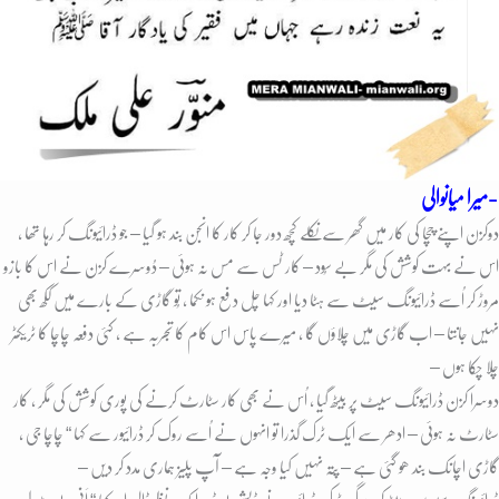
میرا میانوالی-
دوکزن اپنے چچا کی کار میں گھر سے نکلے کچھ دور جا کر کار کا انجن بند ہو گیا – جو ڈرائیونگ کر رہا تھا ،
اس نے بہت کوشش کی مگر بے سُود – کار ٹس سے مس نہ ہوئی – دُوسرے کزن نے اس کا بازو
مروڑ کر اُسے ڈرائیونگ سیٹ سے ہٹا دیا اور کہا چل دفع ہو نکما ، تُو گاڑی کے بارے میں ککھ بھی
نہیں جانتا – اب گاڑی میں چلاؤں گا ، میرے پاس اس کام کا تجربہ ہے ، کئی دفعہ چاچا کا ٹریکٹر
چلا چُکا ہوں –
دوسرا کزن ڈرائیونگ سیٹ پر بیٹھ گیا ، اُس نے بھی کار سٹارٹ کرنے کی پوری کوشش کی مگر ، کار
سٹارٹ نہ ہوئی – ادھر سے ایک ٹرک گذرا تو انہوں نے اُسے روک کر ڈرائیور سے کہا “ چاچا جی ،
گاڑی اچانک بند ھو گئی ہے – پتہ نہیں کیا وجہ ہے – آپ پلیز ہماری مدد کر دیں –