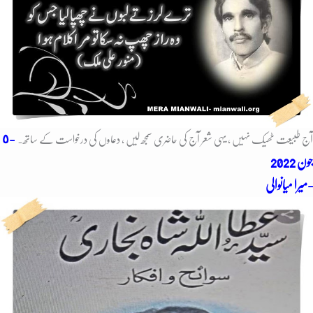
-٥
آج طبیعت ٹھیک نہیں ، یہی شعر آج کی حاضری سمجھ لیں ، دعاوں کی درخواست کے ساتھ۔
جون
2022
میرا میانوالی-