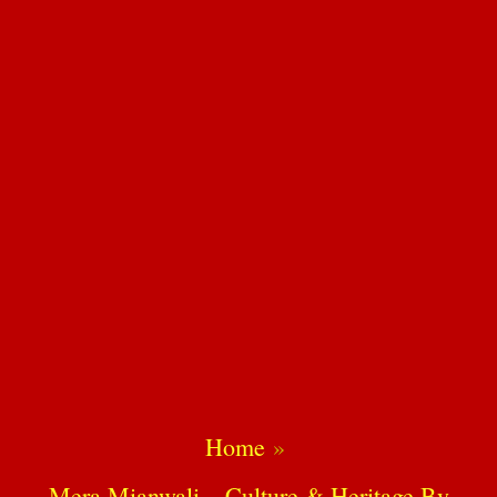
Home
Mera Mianwali – Culture & Heritage By