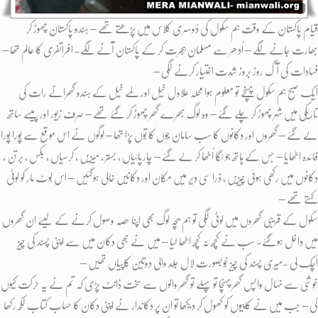
قیامِ پاکستان کے وقت ہم سکول کی دُوسری کلاس میں پڑھتے تھے – ہندو پاکستان چھوڑ کر
بھارت جانے لگے – اُدھر سے مسلمان ہجرت کر کے پاکستان آنے لگے- افراتفری کا عالم تھا –
فسادات کی آگ روز بروز شدت اختیار کرنے لگی –
ایک صبح ہم سکول پہنچے تو معلوم ہوا محلہ علاول خیل اور لمے خیل کے ہندو گھرانے رات کی
تاریکی میں شہر چھوڑ کر چلے گئے – وہ لوگ بھرے گھر چھوڑ کر گئے تھے – صرف زیور اور پیسے ساتھ
لے گئے – گھروں اور دکانوں کا سب سامان جُوں کا تُوں پڑا تھا – لوگوں نے اس موقع سے پُورا پُورا
فائدہ اٹھایا – جس کے ہاتھ جو لگا اُٹھا کر لے گئے – چارپائیاں ، بستر ، میزیں ، کرسیاں ، بکس ، برتن ،
دکانوں میں رکھی ہوئی چیزیں ، ذرا سی دیر میں مکان اور دکانیں خالی ہوگئیں – اس لُوٹ مار کو لوٹی
کہتے تھے –
سکول کے قریبی گھروں میں لوٹی لگی تو ہم بچہ لوگ بھی اپنا حصہ وصول کرنے کے لیئے ان گھروں
میں داخل ہوگئے- سب نے کُچھ نہ کُچھ اٹھا لیا – میں نے بھی دکان میں سے اپنی پسند کی چیز
اُچک لی -میری پسند کی چیز خُوبصورت لال جِلد والی دوتین کاپیاں تھیں –
خوشی سے نہال واپس گھر پہنچا تو پہلے تو گھر والوں سے سخت ڈانٹ پڑی کہ تم نے یہ حرکت کیوں
کی – جب میں نے کاپیوں کو کھول کر دیکھا تو ان پر دکاندار نے اپنی دکان کا حساب کتاب لکھ رکھا