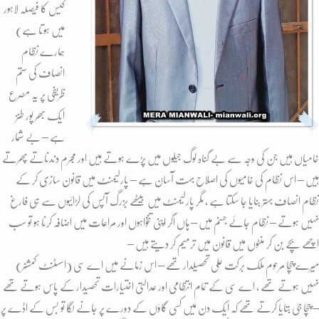
کیس کا فیصلہ لاہور
میں ہوتا ہے)
ہمارے نظام
انصاف کی ستم
ظریفی پر یہ مصرع
ایک بھر پور طنز
ہے – بے شمار
خامیاں ہیں جن کی وجہ سے بے گناہ لوگ جیلوں میں پڑے ہوتے ہیں اور مجرم دندناتے پھرتے
ہیں – اس نظام کی خامیوں کی اصلاح بہت آسان ہے – پارلیمنٹ میں قانون سازی کر کے
نظام انصاف بہتر بنایا جا سکتا ہے ، مگر پارلیمنٹ میں بیٹھے بزرگ آپس کی لڑائیوں سے ہی فارغ
نہیں ہوتے – نظام جائے جہنم میں – ہاں اگر اپنی تنخواہوں اور مراعات میں اضافہ کرنا ہو تو سب
اچھے بچے بن کر منٹوں میں قانون میں ترمیم کر دیتے ہیں –
میرے چچا مرحوم ملک برکت علی تحصیلدار تھے – اس زمانے میں اے سی (اسسٹنٹ کمشنر)
نہیں ہوتے تھے ، اے سی کے تمام انتظامی اور عدالتی اختیارات تحصیدار کے پاس ہوتے تھے
– چچا جی بتایا کرتے تھے کہ ایک دن میں کسی گاؤں کے دورے پر جانے لگا تو بس کے اڈے پر