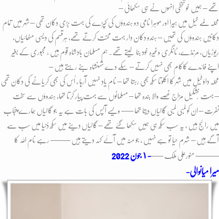
تھے – ہمیں خوشخطی انہوں نے ہی سکھائی –
محلہ لمے خیل میں ہِیرا اور موہرا نامی دو ہندوؤں کی کپڑے کی بہت بڑی دکان تھی – شہر میں تمام
دکانیں ہندوؤں کی تھیں – ہندو دکان دار بہت محنت کرتے تھے، ہرقسم کی دیسی مٹھائیاں،
ریوڑیاں، مرنڈے، ٹانگری وغیرہ خود بنا لیتے تھے۔ ہم مسلمان بادشاہ قوم ہیں ، مجبوری کے بغیر
اپنے فائدے کاکام بھی نہیں کرتے – سُکے دے شہنشاہ بنے رہتے ہیں –
محلہ داؤخٰیل میں شہر کا اکلوتا سِکھ بھی رہتا تھا – نام یاد نہیں آرہا ، اُس کی بھی کریانے کی دکان تھی
– بہت خُشکیل مزاج غصے والا بندہ تھا – مسلمانوں سے بہت پیار کرتا تھا، ہندوؤں سے سخت
نفرت – ان کو لمبی لمبی گالیاں دیتا تھا —– ویسے آپس کی بات ہے یہ جو گالیاں ہمارے پنجاب
میں رائج ہیں ، یہ سب سِکھ ہی ہمیں سِکھا گئے تھے – گالیاں دینے میں سِکھ دُنیا میں سب سے
آگے ہیں – شرم حیا تو ہے نہیں ، جو منہ میں آئے کہہ دیتے ہیں –
—— رہے نام اللہ کا
-١ جون
2022
—
—— منورعلی ملک —–
میرا میانوالی-