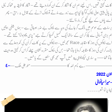
کاٹ لیتی تھیں ، اس لیئے ہم ان کا شکار کر کے ان کو ماردیتے تھے – شکار کا طریقہ یہ تھا کہ نالی
پر پانی پیتی ہوئی ڈبوک کو گیلا کپڑا پورے زور سے مارتے تو ڈبوک اڑنے کے قابل نہ رہتی – پھر
اُسے پاؤں کے نیچے کچل کر مار ڈالتے –
برسات کے موسم میں ڈنک گرجانے کی وجہ سے ڈبوک بے ضرر ہوجاتی ہے – جہاں بیٹھی ہوتیں
ہم بڑی آسانی سے پکڑ کر ان کے ساتھ ایک کھیل کھیلا کرتے جسے ” پِڑی چُھڑوانا” کہتے تھے –
اسے ڈبوکوں کی دوڑ کا مقابلہ Race سمجھ لیں- دو ڈبوکوں کے پر کاٹ کر اُن کی کمر دھاگے سے
باندھ کر ان کی دوڑ کا مقابلہ کروایا جاتا تھا – جس کی ڈبوک مقررہ نشان پہلے کراس کر لیتی وہ جیت
جاتا تھا —– یہ ساری ٹیکنالوجی پتہ نہیں آپ سمجھ بھی سکیں گے یا نہیں –
٤
–
——————– رہے نام اللہ کا ———————
—— منورعلی ملک —
جون
2022
میرا میانوالی-
اپنا پرانا شعر۔۔۔۔۔۔