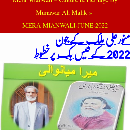
Munawar Ali Malik
MERA MIANWALI-JUNE-2022
منورعلی ملک کےجون
2022
کےفیس بک پرخطوط