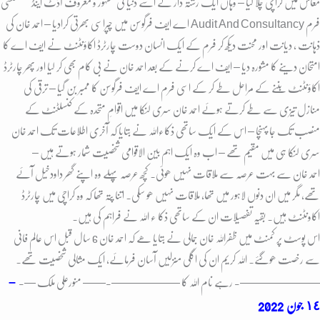
معاش میں کراچی چلا گیا – وہاں ایک رشتہ دار نے اُسے دنیا کی مشہور و معروف آڈٹ اینڈ کنسلٹنسی
فرم Audit And Consultancy اے ایف فرگوسن میں چپراسی بھرتی کرادیا – احمد خان کی
ذہانت ، دیانت اور محنت دیکھ کر فرم کے ایک انسان دوست چارٹرڈ اکاؤنٹنٹ نے ایف اے کا
امتحان دینے کا مشورہ دیا – ایف اے کرنے کے بعد احمد خان نے بی کام بھی کر لیا اور پھر چارٹرڈ
اکاؤنٹنٹ بننے کے مراحل طے کر کے اسی فرم اے ایف فرگوسن کا ممبر بن گیا – ترقی کی
منازل تیزی سے طے کرتے ہوئے احمد خان سری لنکا میں اقوامِ متحدہ کے کنسلٹنٹ کے
منصب تک جا پہنچا – اس کے ایک ساتھی ذکاءاللہ نے بتایا کہ آخری اطلاعات تک احمد خان
سری لنکا ہی میں مقیم تھے – اب وہ ایک اہم بین الاقوامی شخصیت شمار ہوتے ہیں –
احمد خان سے بہت عرصہ سے ملاقات نہیں ھوئی۔ کچھ عرصہ پہلے وہ اپنے گھر داودخیل آئے
تھے، مگر میں ان دنوں لاہور میں تھا، ملاقات نہیں ھو سکی۔ اتنا پتہ تھا کہ وہ کراچی میں چارٹرڈ
اکاونٹنٹ ہیں۔ بقیہ تفصیلات ان کے ساتھی ذکا ء اللہ نے فراہم کی ہیں۔
اس پوسٹ پر کمنٹ میں ظفراللہ خان جمالی نے بتایا ھے کہ احمد خان 6 سال قبل اس عالم فانی
سے رخصت ھوگئے۔ اللہ کریم ان کی اگلی منزلیں آسان فرمائے، ایک مثالی شخصیت تھے۔
–
———————- رہے نام اللہ کا ——————-
—— منورعلی ملک —-
١٤ جون
2022