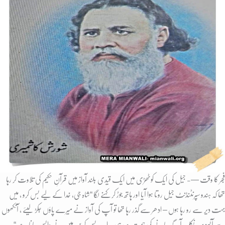
فجر کا وقت —- جیل کی ایک کوٹھڑی میں ایک قیدی بلند آواز میں قرآنِ حکیم کی تلاوت کر رہا
تھا کہ ہندو سپرنٹنڈنٹ جیل روتا ہوا آیا اور ہاتھ جوڑ کر کہنے لگا “شاہ جی، خدا کے لیے بس کرو ، میں
بہت دیر سے رو رہا ہوں – ادھر سے گذر رہا تھا تو آپ کی آواز نے میرے پاؤں جکڑ لیئے ، آنکھوں
سے آنسُو بہہ نکلے ، آگے جانے کی ہمت نہ رہی ۔ اب بس کریں میں نے واپس جانا ہے “-