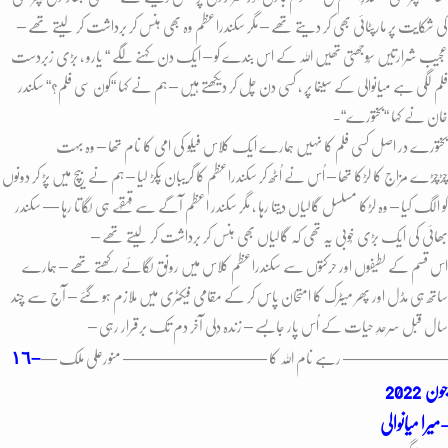
کی شکایت پر مارپٹائی بھی کر دیتے تھے – مگر سکندراعظم وہ بھی ہنس کر برداشت کر لیتے تھے –
عجیب شرارتیں سُوجھتی تھیں اللہ کے اس بندے کو – ایک دن کہنے لگے “ یارو ، بڑی زبردست
فلم لگی ہے میانوالی کے سینما پر ، کسی دن چل کر دیکھتے ہیں – ہم نے کہا “کون سی فلم؟“ سکندر
خان نے کہا “بختورے“-
بختورے در اصل کسی فلم کا نہیں ہمارے ایک کلاس فیلو کی امی کا نام تھا – وہ بہت
چڑچڑے مزاج کا لڑکا تھا – اُس نے اُٹھ کر سکندراعظم کا گریبان پکڑ لیا – ہم نے بیچ میں پڑ کر دونوں
کو الگ کیا – وہ لڑکا مسلسل گالیاں دیتا رہا ، مگر سکندر اعظم آگے سے قہقہے ہی لگاتا رہا — سکندر
بھائی کی ایک بڑی خُوبی یہ تھی کہ گالیاں بھی ہنس کر برداشت کر لیتے تھے –
اس قسم کے لطیفوں اور حرکتوں سے سکندراعظم کلاس میں رونق لگائے رکھتے تھے – ہمارے
ساتھ ہی مڈل اور پھر میٹرک کا امتحان پاس کر کے مقامی فیکٹری میں ملازم ہو گئے – آج سے چند
سال قبل سرحدِ حیات کے اُس پار جابسے – زندہ دِلی آخر دم تک برقرار رہی –
١٦
–
——————– رہے نام اللہ کا ———————
—— منورعلی ملک —
جون
2022
میرا میانوالی-