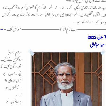
سے اُٹھنے کو جی ہی نہیں چاہتا تھا –
سید عطاءاللہ شاہ بخاری ملتان کے رہنے والے تھے – اللہ کریم کا خصوصٰی کرم ہوا تو محبوبِ زمانہ
بین الاقوامی شخصیت بن گئے – 1961 میں اس عالمِ فانی سے رخصت ہو کر سرحدِ حیات کے اُس
پار جابسے — رحمتہ اللہ علیہ –
–
———————– رہے نام اللہ کا ————————
—— منورعلی ملک –
٦ جون
2022
میرا میانوالی-
مرحوم فاروق
روکھڑی کے ایک
شہرہءآفاق گیت کا
ایک ًمصرع ہے
کیس میانوالی دا
تے کُھٹڑاں لہور
اے
( میانوالی کے