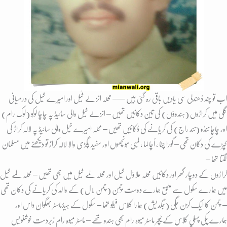
اب تو چند دُھندلی سی یادیں باقی رہ گئی ہیں —– محلہ انزلے خٰیل اور امیرے خیل کی درمیانی
گلی میں کِراڑوں (ہندوؤں) کی تین دکانیں تھیں – انزلے خیل والی سائیڈ پہ چاچا لوکُو (لوک رام)
اور چاچا نندُو (نند راج) کی کریانے کی دُکانیں تھیں – محلہ امیرے خیل والی سائیڈ پہ لالہ کراڑ کی
کپڑے کی دکان تھی – گورا چِٹا ، اُچا لما , لمبی مُونچھوں اور سفید پگڑی والا لالہ کراڑ تو دیکھنے میں مسلمان
لگتا تھا –
کراڑوں کے دوچار گھر اور دکانیں محلہ علاؤل خیل اور محلہ لمے خیل میں بھی تھیں – محلہ لمے خیل
میں ہمارے سکول سے ملحق ہمارے دوست چِمَن (چمن لال) کے والد کی کریانے کی دکان تھی
– چمن کا ایک کزن جگی (جگدیش) ہمارا کلاس فیلو تھا – سکول کے ہیڈماسٹر بھگوان داس اور
ہمارے پکی پہلی کلاس کے ٹیچر ماسٹر میوہ رام بھی ہندو تھے – ماسٹر میوہ رام زبردست خوشنویس