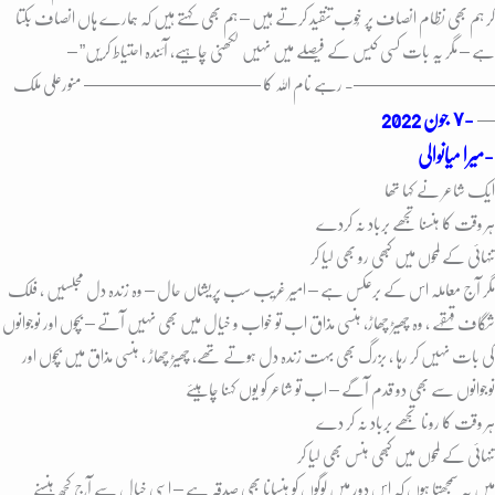
کر ہم بھی نظام انصاف پر خُوب تنقید کرتے ہیں – ہم بھی کہتے ہیں کہ ہمارے ہاں انصاف بِکتا
ہے – مگر یہ بات کسی کیس کے فیصلے میں نہیں لکھنی چاہیے، آئندہ احتیاط کریں” –
————————- رہے نام اللہ کا ————————
—— منورعلی ملک
-٧ جون
2022
—
میرا میانوالی-
ایک شاعر نے کہا تھا
ہر وقت کا ہنسنا تجھے برباد نہ کردے
تنہائی کے لمحوں میں کبھی رو بھی لیا کر
مگر آج معاملہ اس کے برعکس ہے – امیر غریب سب پریشاں حال – وہ زندہ دل مجلسیں ، فلک
شگاف قہقہے ، وہ چھیڑ چھاڑ، ہنسی مذاق اب تو خواب و خیال میں بھی نہیں آتے – بچوں اور نوجوانوں
کی بات نہیں کر رہا ، بزرگ بھی بہت زندہ دل ہوتے تھے، چھیڑ چھاڑ ، ہنسی مذاق میں بچوں اور
نوجوانوں سے بھی دو قدم آگے – اب تو شاعر کو یوں کہنا چاہیئے
ہر وقت کا رونا تجھے برباد نہ کر دے
تنہائی کے لمحوں میں کبھی ہنس بھی لیا کر
میں یہ سمجھتا ہوں کہ اس دور میں لوگوں کو ہنسانا بھی صدقہ ہے – اسی خیال سے آج کُچھ ہنسنے