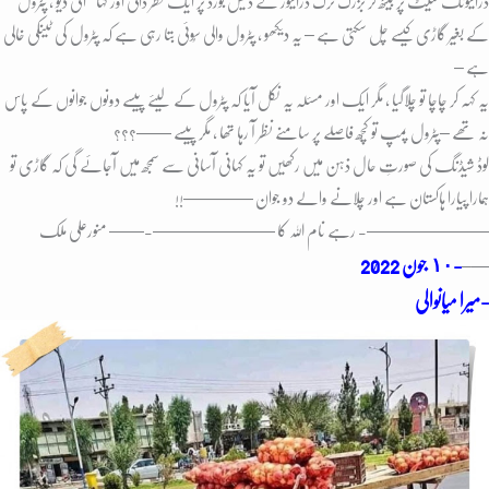
ڈرائیونگ سیٹ پر بیٹھ کر بزرگ ٹرک ڈرائیور نے ڈیش بورڈ پر ایک نظر ڈالی اور کہا “ اَنی دیو ، پٹرول
کے بغیر گاڑی کیسے چل سکتی ہے – یہ دیکھو ، پٹرول والی سُوئی بتا رہی ہے کہ پٹرول کی ٹینکی خالی
ہے –
یہ کہہ کر چاچا تو چلاگیا ، مگر ایک اور مسئلہ یہ نکل آیا کہ پٹرول کے لیئے پیسے دونوں جوانوں کے پاس
نہ تھے –پٹرول پمپ تو کُچھ فاصلے پر سامنے نظر آ رہا تھا ، مگر پیسے ——؟؟؟
لوڈ شیڈنگ کی صورتِ حال ذہن میں رکھیں تو یہ کہانی آسانی سے سمجھ میں آجائے گی کہ گاڑی تو
ہمارا پیارا ہاکستان ہے اور چلانے والے دو جوان ————!!
———————- رہے نام اللہ کا ———————-
—— منورعلی ملک
-١٠ جون
2022
—–
میرا میانوالی-