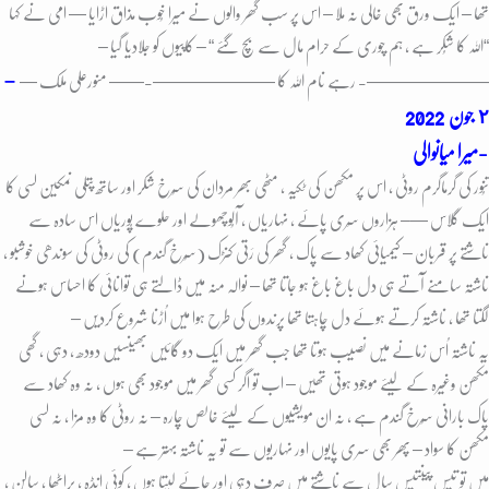
تھا – ایک ورق بھی خالی نہ ملا – اس پر سب گھر والوں نے میرا خُوب مذاق اڑایا — امی نے کہا
“اللہ کا شُکر ہے ، ہم چوری کے حرام مال سے بچ گئے “ – کاپیوں کو جلادیا گیا –
–
———————- رہے نام اللہ کا ———————-
—— منورعلی ملک —
٢ جون
2022
میرا میانوالی-
تنُور کی گرماگرم روٹی ، اس پر مکھن کی ٹکیہ ، مٹھی بھر مردان کی سُرخ شکر اور ساتھ پتلی نمکین لسی کا
ایک گلاس —– ہزاروں سِری پائے ، نہاریاں ، آلُوچھولے اور حلوے پُوریاں اس سادہ سے
ناشتے پر قربان – کیمیائی کھاد سے پاک ، گھر کی رَتی کنڑک (سُرخ گندم) کی روٹی کی سوندھی خوشبو ،
ناشتہ سامنے آتے ہی دل باغ باغ ہو جاتا تھا – نوالہ منہ میں ڈالتے ہی توانائی کا احساس ہونے
لگتا تھا ، ناشتہ کرتے ہوئے دل چاہتا تھا پرندوں کی طرح ہوا میں اُڑنا شروع کردیں –
یہ ناشتہ اُس زمانے میں نصیب ہوتا تھا جب گھر میں ایک دو گائیں بھینسیں دودھ ، دہی ، گھی
مکھن وغیرہ کے لیئے موجود ہوتی تھیں – اب تو اگر کسی گھر میں موجود بھی ہوں ، نہ وہ کھاد سے
پاک بارانی سُرخ گندم ہے ، نہ ان مویشیوں کے لیئے خالص چارہ – نہ روٹی کا وہ مزا ، نہ لسی
مکھن کا سواد – پھر بھی سری پایوں اور نہاریوں سے تو یہ ناشتہ بہتر ہے –
میں تو تیس پینتیس سال سے ناشتے میں صرف دہی اور چائے لیتا ہوں ، کوئی انڈہ ، پراٹھا ، سالن ،