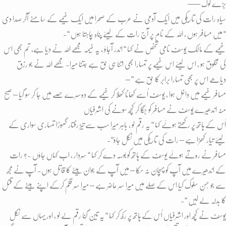
بڑے لوگ —–
سیاہ رات کی تاریکی میں ایک آدمی نے عرب کے صحرا میں ایک خیمے کے سامنے آکر صدا دی
“ میں مسافر ہوں ، اللہ کے نام پر آج رات کے لیئے پناہ چاہتا ہوں “-
خیمے کے مالک یُوسف نامی شخص نے کہا “ اندر آجاؤ ، یہ خیمہ مجھے اللہ نے دیا ہے، تم بھی اس
کی مخلوق ہو ، اس لیئے اس خیمے پر تمہارا بھی اتنا ہی حق ہے جتنا میرا- مجھے اللہ نے جو رزق
دیاھے اس پر بھی تمہارا برابر کا حق ہے ” –
مسافر خیمے میں داخل ہوا ، یُوسف اُسے کھانا کھلا کر خیمے کے دوسرے حصے میں جا کر سو گیا – صبح
منہ اندھیرے یُوسف نے مسافر کو جگا کر کُچھ سونے کی اشرفیاں
اُس کے ہاتھ پر رکھتے ہوئے کہا “ یہ رقم لو ، باہر میرا سب سے تیز رفتار گھوڑا تمہاری سواری کے
لیئے تیار کھڑا ہے – رات کی تاریکی میں نکل جاؤ“-
مسافر نے روتے ہوئے یوسف کے ہاتھ کو بوسہ دے کر کہا “ سردار ، اب کہاں جاؤں -؟ رات
کے اندھیرے میں آپ کو پہچان نہ سکا – میں آپ کے جوان بیٹے کا قاتل ہوں- آپ نے مجھ
سے جو حُسنِ سلوک کیا اس کے صلے میں میرا سر حاضر ہے – میرا سر قلم کرکے اپنے بیٹے کے قتل
کا بدلہ لے لیں “-
یُوسف نے کُچھ اور اشرفیاں اُس کے ہاتھ پر رکھ کر کہا “ یہ تین گُنا رقم لے لو ، اور یہاں سے نکل