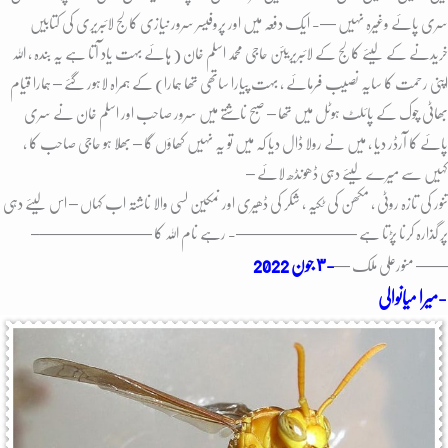
سری پائے وغیرہ نہیں —- ایک دفعہ میں اور پروفیسر سرور نیازی کالج لائبریری کی کتابیں
خریدنے کے لیئے کالج کے لائبریریئن حاجی محمد اسلم خان ( ہائے بہت یاد آتا ہے یہ بندہ ، اللہ
اپنی رحمت کا سایہ نصیب فرمائے , بہت پیارا ساتھی تھا ہمارا) کے ہمراہ لاہور گئے – ہمارا قیام
بھاٹی چوک کے پائلٹ ہوٹل میں تھا – صبح ناشتے میں سرور صاحب اور اسلم خان نے سری
پائے کا آرڈر دیا ، میں نے رولا ڈال دیا کہ میں تو یہ نہیں کھاؤں گا – بھلا ہو حاجی صاحب کا ,
کہیں سے میرے لیئے دہی ڈھونڈھ لائے –
تنور کی تازہ روٹی ، مکھن کی ٹکیہ ، شکر کی ڈھیری اور نمکین لسی والا ناشتہ اب کہاں – اس لیئے دہی
پر گذارہ کرنا پڑتا ہے –
———————- رہے نام اللہ کا ———————–
-٣ جون
2022
—— منورعلی ملک —
میرا میانوالی-