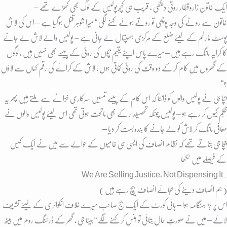
ایک خاتون زاروقطار روتی دیکھی ، قریب ہی کچھ پولیس کے لوگ بھی کھڑے تھے –
خاتون سے رونے کی وجہ پوچھی تو روتے ہوئے کہنے لگی “ میرا شوہر قتل ہوگیا ہے – اس کی لاش
پوسٹ مارٹم کے لیئے ضلع کے مرکزی ہسپتال لے جانی ہے – پولیس والے لاش لے جانے
کا کرایہ مانگ رہے ہیں – میرے پاس اپنے یتیم بچوں کی روٹی کے پیسے بھی نہیں ہیں ، لوگوں
کے گھروں میں کام کر کے دو وقت کی روٹی کماتی ہوں ، لاش کے کرائے کی رقم کہاں سے لاؤں
؟“
چچا جی نے پولیس والوں کو ڈانٹا کہ اس کام کے پیسے تمہیں سرکاری خزانے سے ملتے ہیں پھر یہ
ظُلم کیوں کر رہے ہو – پولیس چونکہ تحصیلدار کے بھی ماتحت ہوتی تھی اس لیئے پولیس والوں نے
معافی مانگ کر لاش کو لے جانے کا بندوبست کر دیا –
چچا جی بتاتے تھے کہ نظامِ انصاف کی ایسی ہی خامیوں کے حوالے سے میں نے ایک کیس
کے فیصلے میں لکھا
We Are Selling Justice, Not Dispensing It.
( ہم انصاف دینے کی بجائے انصاف بیچ رہے ہیں )
اس پر بڑا ہنگامہ ہوا – ہائی کورٹ کے ایک جج صاحب میرے خلاف انکوائری کے لیئے تشریف
لائے – میں نے صورتِ حال بتائی تو ہنس کر کہنے لگے “ بیٹا جی ، گھر کے ڈرائنگ روم میں بیٹھ