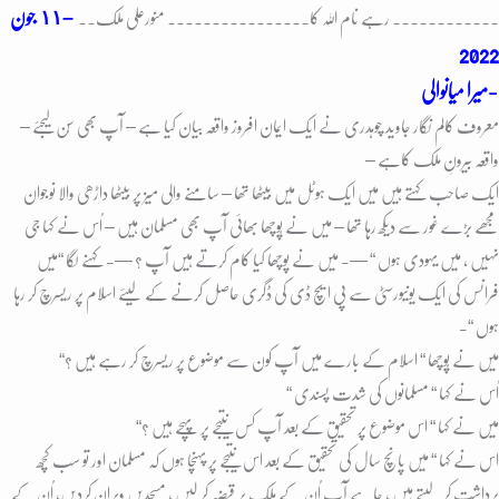
–
١١ جون
۔۔۔۔۔۔۔۔۔۔۔۔ رہے نام اللہ کا۔۔۔۔۔۔۔۔۔۔
۔۔۔۔۔۔ منورعلی ملک۔۔
2022
میرا میانوالی-
معروف کالم نگار جاوید چوہدری نے ایک ایمان افروز واقعہ بیان کیا ہے – آپ بھی سُن لیجئے –
واقعہ بیرونِ ملک کاہے –
ایک صاحب کہتے ہیں میں ایک ہوٹل میں بیٹھا تھا – سامنے والی میز پر بیٹھا داڑھی والا نوجوان
مجھے بڑے غور سے دیکھ رہا تھا – میں نے پُوچھا بھائی آپ بھی مسلمان ہیں – اُس نے کہا جی
نہیں ، میں یہودی ہوں “ —- میں نے پوچھا کیا کام کرتے ہیں آپ ؟ —- کہنے لگا “میں
فرانس کی ایک یونیورسٹی سے پی ایچ ڈی کی ڈگری حاصل کرنے کے لیئے اسلام پر ریسرچ کر رہا
ہوں “-
میں نے پُوچھا “ اسلام کے بارے میں آپ کون سے موضوع پر ریسرچ کر رہے ہیں ؟“
اُس نے کہا “ مسلمانوں کی شدت پسندی “
میں نے کہا “ اس موضوع پر تحقیق کے بعد آپ کس نتیجے پر پہچے ہیں ؟“
اس نے کہا “ میں پانچ سال کی تحقیق کے بعد اس نتیجے پر پہنچا ہوں کہ مسلمان اور تو سب کُچھ
برداشت کر لیتے ہیں ، چاہے آپ اُن کے ملک پر قبضہ کر لیں ، مسجدیں ویران کردیں، اُن کے