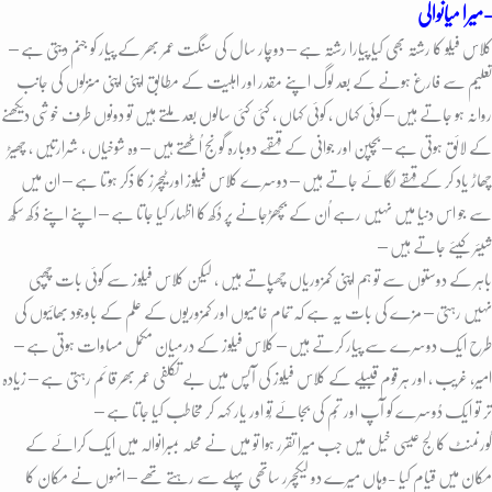
میرا میانوالی-
کلاس فیلو کا رشتہ بھی کیا پیارا رشتہ ہے – دوچار سال کی سنگت عمر بھر کے پیار کو جنم دیتی ہے –
تعلیم سے فارغ ہونے کے بعد لوگ اپنے مقدر اور اہلیت کے مطابق اپنی اپنی منزلوں کی جانب
روانہ ہو جاتے ہیں – کوئی کہاں ، کوئی کہاں ، کئی کئی سالوں بعد ملتے ہیں تو دونوں طرف خوشی دیکھنے
کے لائق ہوتی ہے – بچپن اور جوانی کے قہقہے دوبارہ گونج اُٹھتے ہیں – وہ شوخیاں ، شرارتیں ، چھیڑ
چھاڑ یاد کر کے قہقے لگائے جاتے ہیں – دوسرے کلاس فیلوز اور ٹیچرز کا ذکر ہوتا ہے – ان میں
سے جو اس دنیا میں نہیں رہے اُن کے بچھڑجانے پر دُکھ کا اظہار کیا جاتا ہے – اپنے اپنے دُکھ سُکھ
شیئر کیئے جاتے ہیں –
باہر کے دوستوں سے تو ہم اپنی کمزوریاں چھپاتے ہیں ، لیکن کلاس فیلوز سے کوئی بات چُھپی
نہیں رہتی – مزے کی بات یہ ہے کہ تمام خامیوں اور کمزوریوں کے علم کے باوجود بھائیوں کی
طرح ایک دوسرے سے پیار کرتے ہیں – کلاس فیلوز کے درمیان مکمل مساوات ہوتی ہے –
امیر، غریب ، اور ہر قوم قبیلے کے کلاس فیلوز کی آپس میں بے تکلفی عمر بھر قائم رہتی ہے – زیادہ
تر تو ایک دُوسرے کو آپ اور تُم کی بجائے تُو اور یار کہہ کر مخاطب کیا جاتا ہے –
گورنمنٹ کالج عیسی خیل میں جب میرا تقرر ہوا تو میں نے محلہ بمبرانوالہ میں ایک کرائے کے
مکان میں قیام کیا -وہاں میرے دو لیکچرر ساتھی پہلے سے رہتے تھے – انہوں نے مکان کا