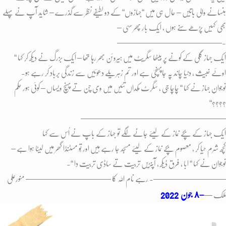
ہنسانے والی باتیں – حال ہی میں “جہازوں“ کے دو لطیفے نظر سے گذرے – شاید آپ نے پہلے
بھی کہیں پڑھے سُنے ہوں ، ایک بار پھر سہی –
—————————————-
ایک جہاز گلی کے کونے پر بیٹھا سگریٹ میں ہیروئن بھر رہا تھا – ایک بزرگ نے دیکھ کر کہا “
اوئے خبیث ، دنیا چاند پہ جاپہنچی ہے اور تم زہریلے دھوئیں سے زندگی برباد کر رہے ہو-
نوجوان جہاز نے کہا “ چاچا جی ، سگرٹ مُکداں تئیں میں وی چن تے پہنچ ویساں – کوئی ہور حکم
؟؟؟؟“
——————————————————
ایک جہاز کے بچے نماز کے لیئے جانے لگے تو جہاز کے باپ نے اُس سے کہا
کُچھ شرم حیا کر ، معصوم بچے نماز کے لیئے مسجد جا رہے ہیں اور تُو مسٹنڈا گھر میں لیٹا ہوا ہے –
نوجوان نے کہا “ ابا ، فرق ڈیکھ ، آپنڑیں تربیت تے ساڈی تربیت دا “-
—————————- رہے نام اللہ کا ————————–
—— منورعلی
–
٨ جون
2022
ملک —