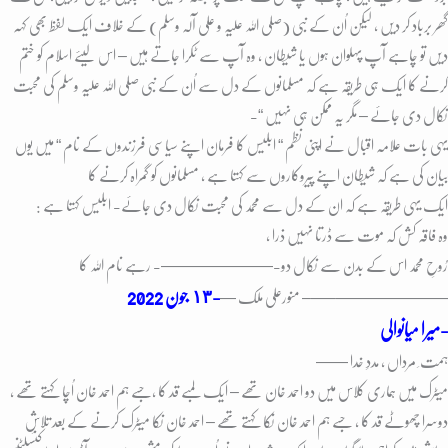
گھر برباد کر دیں ، لیکن اُن کے نبی (صلی اللہ علیہ و علی آلہ وسلم) کے خلاف ایک لفظ بھی کہہ
دیں تو چاہے آپ پہلوان ہوں یا شیطان ، وہ آپ سے ٹکرا جاتے ہیں – اس لیئے اسلام کو ختم
کرنے کا ایک ہی طریقہ ہے کہ مسلمانوں کے دل سے اُن کے نبی صلی اللہ علیہ وسلم کی محبت
نکال دی جائے – مگر یہ ممکن ہی نہیں “-
یہی بات علامہ اقبال نے اپنی نظم “ ابلیس کا فرمان اپنے سیاسی فرزندوں کے نام “ میں یوں
بیان کی ہے کہ شیطان اپنے پیروکاروں سے کہتا ہے ، مسلمانوں کو گمراہ کرنے کا
ایک یہی طریقہ ہے کہ ان کے دل سے محمد کی محبت نکال دی جائے- ابلیس کہتا ہے :
وہ فاقہ کش کہ موت سے ڈرتا نہیں ذرا ،
رُوحِ محمد اس کے بدن سے نکال دو-
———————- رہے نام اللہ کا
-١٣ جون
2022
———————–
—– منورعلی ملک —
میرا میانوالی-
ہمت ِ مرداں ، مددِ خدا ——
میٹرک میں ہماری کلاس میں دو احمد خان تھے – ایک لمبے قد کا ،جسے ہم احمد خان اُچا کہتے تھے ،
دوسرا چھوٹے قد کا ، جسے ہم احمد خان نِکا کہتے تھے – احمد خان نکا میٹرک کرنے کے بعد تلاشِ