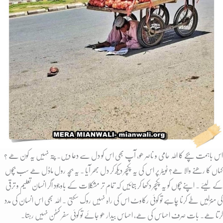
اس باہمت بچے کا اللہ حامی و ناصر ھو، آپ بھی اس کو دل سے دعا دیں۔ پتہ نہیں یہ کون ھے ؟
کہاں کا رھنے والا ھے؟ ٹویٹر پر اس کی یہ پکچر دیکھ کر دل بھر آیا ۔ یہ بچہ رول ماڈل ھے سب بچوں
کے لیئے ۔ اپنے بچوں کو یہ پکچر دکھا کر بتائیں کہ تمام تر مشکلات کے باوجود اگر انسان تعلیم و ترقی
کی منزلیں طے کرنا چاہے تو کوئی رکاوٹ اس کی راہ نہیں روک سکتی ۔ اللہ بھی اس انسان کی مدد
کرتا ھے۔ بات صرف احساس کی ھے، احساس بیدار ھو جائے تو کوئی سفر کٹھن نہیں رہتا۔