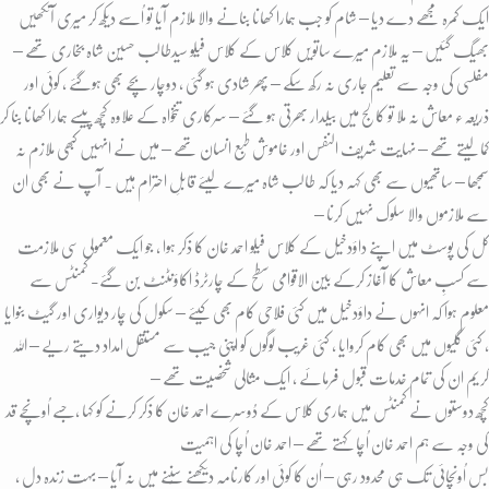
ایک کمرہ مجھے دے دیا – شام کو جب ہمارا کھانا بنانے والا ملازم آیا تو اُسے دیکھ کر میری آنکھیں
بھیگ گئیں – یہ ملازم میرے ساتویں کلاس کے کلاس فیلو سیدطالب حسین شاہ بخاری تھے –
مفلسی کی وجہ سے تعلیم جاری نہ رکھ سکے – پھر شادی ہو گئی ، دوچار بچے بھی ہوگئے ، کوئی اور
ذریعہء معاش نہ ملا تو کالج میں بیلدار بھرتی ہو گئے – سرکاری تنخواہ کے علاوہ کُچھ پیسے ہمارا کھانا بنا کر
کمالیتے تھے – نہایت شریف النفس اور خاموش طبع انسان تھے – میں نے انہیں کبھی ملازم نہ
سمجھا – ساتھیوں سے بھی کہہ دیا کہ طالب شاہ میرے لیئے قابلِ احترام ہیں ۔ آپ نے بھی ان
سے ملازموں والا سلوک نہیں کرنا –
کل کی پوسٹ میں اپنے داؤدخیل کے کلاس فیلو احمد خان کا ذکر ہوا ، جو ایک معمولی سی ملازمت
سے کسبِ معاش کا آغاز کرکے بین الاقوامی سطح کے چارٹرڈ اکاؤنٹنٹ بن گئے- کمنٹس سے
معلوم ہوا کہ انہوں نے داؤدخیل میں کئی فلاحی کام بھی کیئے – سکول کی چار دیواری اور گیٹ بنوایا
، کئی گلیوں میں بھی کام کروایا ، کئی غریب لوگوں کو اپنی جیب سے مستقل امداد دیتے ریے – اللہ
کریم ان کی تمام خدمات قبول فرمائے ، ایک مثالی شخصیت تھے –
کُچھ دوستوں نے کمنٹس میں ہماری کلاس کے دُوسرے احمد خان کا ذکر کرنے کو کہا ،جسے اُونچے قد
کی وجہ سے ہم احمد خان اُچا کہتے تھے – احمد خان اُچا کی اہمیت
بس اُونچائی تک ہی محدود رہی – اُن کا کوئی اور کارنامہ دیکھنے سُننے میں نہ آیا – بہت زندہ دل ،