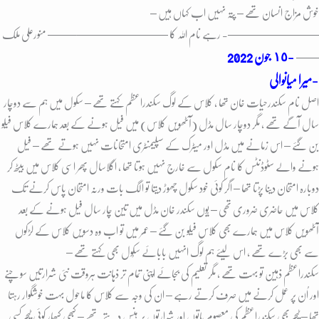
خوش مزاج انسان تھے – پتہ نہیں اب کہاں ہیں –
————————- رہے نام اللہ کا ————————–
—— منورعلی ملک
-١٥ جون
2022
——
میرا میانوالی-
اصل نام سکندرحیات خان تھا ، کلاس کے لوگ سکندراعظم کہتے تھے – سکول میں ہم سے دوچار
سال آگے تھے ، مگر دوچار سال مڈل (آٹھویں کلاس) میں فیل ہونے کے بعد ہمارے کلاس فیلو
بن گئے – اس زمانے میں مڈل اور میٹرک کے سپلیمنٹری امتحانات نہیں ہوتے تھے – فیل
ہونے والے سٹوڈنٹس کا نام سکول سے خارج نہیں ہوتا تھا ، اگلاسال پھر اسی کلاس میں بیٹھ کر
دوبارہ امتحان دینا پڑتا تھا – اگر کوئی خود سکول چھوڑ دیتا تو الگ بات ورنہ امتحان پاس کرنے تک
کلاس میں حاضری ضروری تھی – یُوں سکندر خان مڈل میں تین چار سال فیل ہونے کے بعد
آٹھویں کلاس میں ہمارے بھی کلاس فیلو بن گئے – عمر میں تو اب وہ دسویں کلاس کے لڑکوں
سے بھی بڑے تھے ، اس لیئے ہم لوگ انہیں بابائے سکُول بھی کہتے تھے –
سکندراعظم ذہین تو بہت تھے ، مگر تعلیم کی بجائے اپنی تمام تر ذہانت ہروقت نئی شرارتیں سوچنے
اور اُن پر عمل کرنے میں صرف کرتے رہے – ان کی وجہ سے کلاس کا ماحول بہت خوشگوار رہتا
تھا – ٹیچر بھی سکندرِاعظم کی معصوم باتوں اور شرارتوں پر ہنس دیتے تھے – کبھی کبھار کوئی ٹیچر کسی