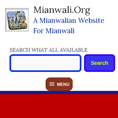
Skip
Mianwali.org
To
Content
A Mianwalian Website
For Mianwali
SEARCH WHAT ALL AVAILABLE
Search
MENU
MENU