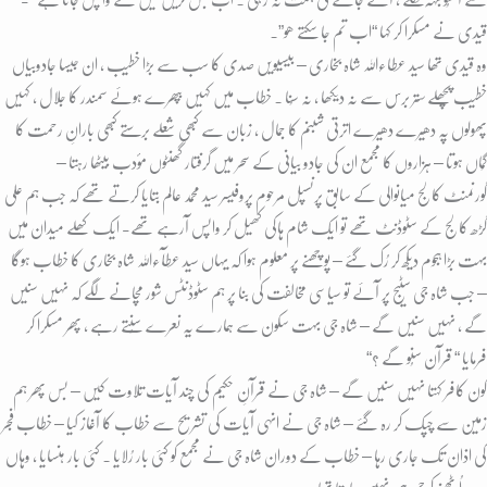
قیدی نے مسکرا کر کہا “اب تم جا سکتے ھو”۔
وہ قیدی تھا سید عطاءاللہ شاہ بخاری – بیسیویں صدی کا سب سے بڑا خطیب ، ان جیسا جادوبیاں
خطیب پچھلے ستر برس سے نہ دیکھا ، نہ سُنا ۔ خطاب میں کہیں بپھرے ہوئے سمندر کا جلال ، کہیں
پھولوں پہ دھیرے دھیرے اترتی شبنم کا جمال ، زبان سے کبھی شعلے برستے کبھی بارانِ رحمت کا
گُماں ہوتا – ہزاروں کا مجمع ان کی جادو بیانی کے سحر میں گرفتار گھنٹوں مؤدب بیٹھا رہتا –
گورنمنٹ کالج میانوالی کے سابق پرنسپل مرحوم پروفیسر سید محمد عالم بتایا کرتے تھے کہ جب ہم علی
گڑھ کالج کے سٹوڈنٹ تھے تو ایک شام ہاکی کھیل کر واپس آرہے تھے- ایک کھلے میدان میں
بہت بڑا ہجوم دیکھ کر رُک گئے – پوچھنے پر معلوم ہوا کہ یہاں سید عطآءاللہ شاہ بخاری کا خطاب ہوگا
– جب شاہ جی سٹیج پر آئے تو سیاسی مخالفت کی بنا پر ہم سٹوڈنٹس شور مچانے لگے کہ نہیں سنیں
گے ، نہیں سنیں گے – شاہ جی بہت سکون سے ہمارے یہ نعرے سُنتے رہے ، پھر مسکرا کر
فرمایا “ قرآن سُنو گے ؟“
کون کافر کہتا نہیں سنیں گے – شاہ جی نے قرآنِ حکیم کی چند آیات تلاوت کیں – بس پھر ہم
زمین سے چپک کر رہ گئے – شاہ جی نے انہی آیات کی تشریح سے خطاب کا آغاز کیا – خطاب فجر
کی اذان تک جاری رہا – خطاب کے دوران شاہ جی نے مجمع کو کئی بار رُلایا ۔ کئی بار ہنسایا ، وہاں