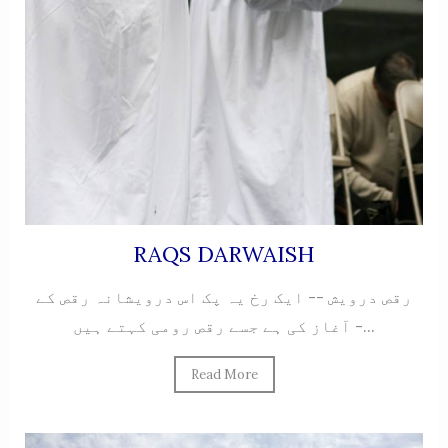
RAQS DARWAISH
رقص درویش -- ایک رخ یہ پک اس درویشانہ رقص کے
آغاز کی ہے جسے رقص رومی کہتے ہیں -...
Read More