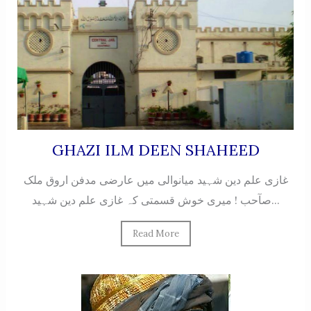
GHAZI ILM DEEN SHAHEED
غازی علم دین شہید میانوالی میں عارضی مدفن اروق ملک
صآحب ! میری خوش قسمتی کہ غازی علم دین شہید...
Read More