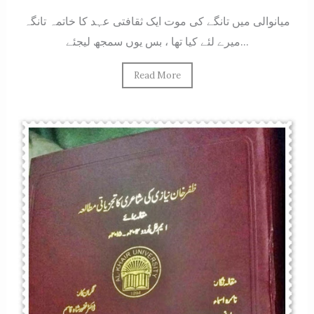
میانوالی میں تانگے کی موت ایک ثقافتی عہد کا خاتمہ تانگہ
میرے لئے کیا تھا ، بس یوں سمجھ لیجئے...
Read More