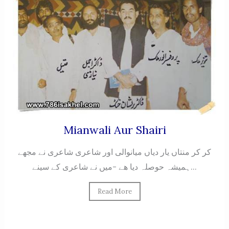
Mianwali Aur Shairi
کر کر منتاں یار دیاں میانوالی اور شاعری شاعری نے مجھے
ہمیشہ حوصلہ دیا ھے -میں نے شاعری کے سینے...
Read More