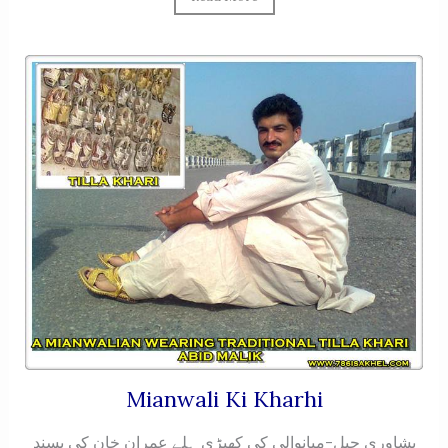
Mianwali Ki Kharhi
پشاوری چپل-میانوالی کی کهیڑی ہلے عمران خان کی پسند