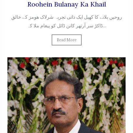
Roohein Bulanay Ka Khail
روحیں بلانے کا کھیل ایک ذاتی تجربہ شرلاک هومز کے خالق
ڈاکڑ سر آرتهر کانن ڈائل کو پیغام ملا کہ...
Read More