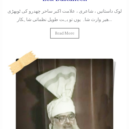
لوک داستانیں ، شاعری ، علامت اکبر ساحر چھدرو کی ٹوبهڑی
هیر وارث شاہ یوں تو بہت طویل نظماتی شاہکار...
Read More