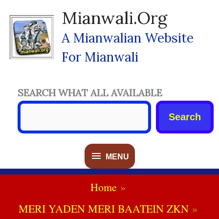
Skip
Mianwali.org
To
Content
A Mianwalian Website
For Mianwali
SEARCH WHAT ALL AVAILABLE
Search
MENU
MENU
Home
MERI YADEN MERI BAATEIN ZKN