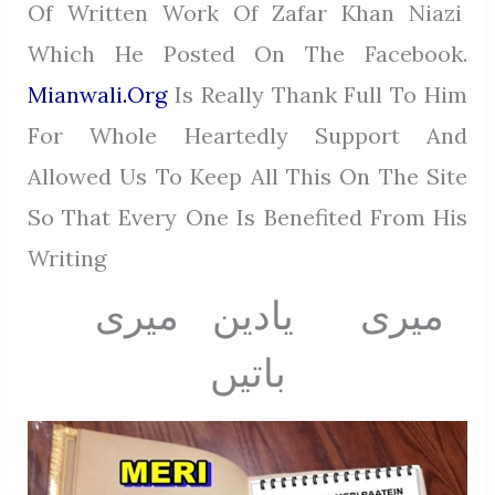
Of Written Work Of Zafar Khan Niazi
Which He Posted On The Facebook.
Mianwali.org
Is Really Thank Full To Him
For Whole Heartedly Support And
Allowed Us To Keep All This On The Site
So That Every One Is Benefited From His
Writing
میری یادین میری
باتیں