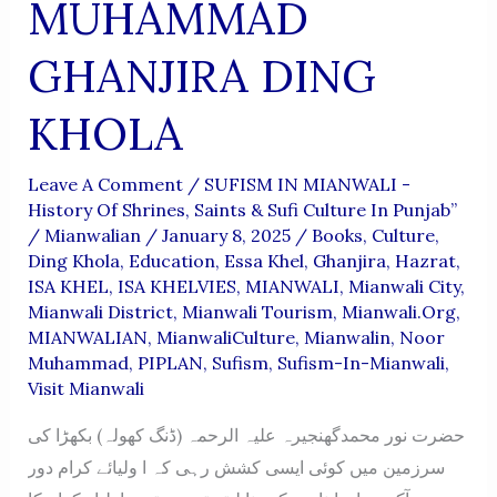
MUHAMMAD
GHANJIRA DING
KHOLA
Leave A Comment
/
SUFISM IN MIANWALI -
History Of Shrines, Saints & Sufi Culture In Punjab”
/
Mianwalian
/
January 8, 2025
/
Books
,
Culture
,
Ding Khola
,
Education
,
Essa Khel
,
Ghanjira
,
Hazrat
,
ISA KHEL
,
ISA KHELVIES
,
MIANWALI
,
Mianwali City
,
Mianwali District
,
Mianwali Tourism
,
Mianwali.org
,
MIANWALIAN
,
MianwaliCulture
,
Mianwalin
,
Noor
Muhammad
,
PIPLAN
,
Sufism
,
Sufism-In-Mianwali
,
Visit Mianwali
حضرت نور محمدگھنجیرہ علیہ الرحمہ (ڈنگ کھولہ) بکھڑا کی
سرزمین میں کوئی ایسی کشش رہی کہ ا ولیائے کرام دور