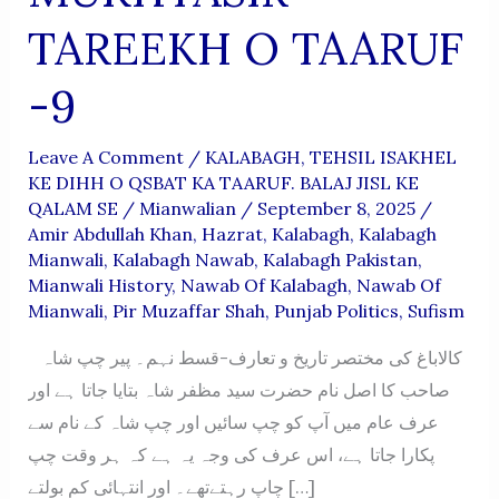
TAREEKH O TAARUF
-9
Leave A Comment
/
KALABAGH
,
TEHSIL ISAKHEL
KE DIHH O QSBAT KA TAARUF. BALAJ JISL KE
QALAM SE
/
Mianwalian
/
September 8, 2025
/
Amir Abdullah Khan
,
Hazrat
,
Kalabagh
,
Kalabagh
Mianwali
,
Kalabagh Nawab
,
Kalabagh Pakistan
,
Mianwali History
,
Nawab Of Kalabagh
,
Nawab Of
Mianwali
,
Pir Muzaffar Shah
,
Punjab Politics
,
Sufism
کالاباغ کی مختصر تاریخ و تعارف-قسط نہم۔ پیر چپ شاہ
صاحب کا اصل نام حضرت سید مظفر شاہ بتایا جاتا ہے اور
عرف عام میں آپ کو چپ سائیں اور چپ شاہ کے نام سے
پکارا جاتا ہے، اس عرف کی وجہ یہ ہے کہ ہر وقت چپ
چاپ رہتےتھے۔ اور انتہائی کم بولتے […]