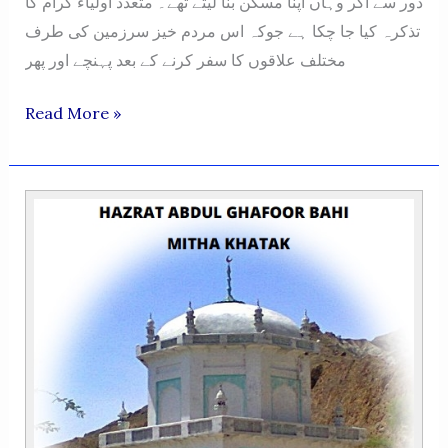
دور سے آکر وہاں اپنا مسکن بنا لیتے تھے۔ متعدد اولیاء کرام کا
تذکرہ کیا جا چکا ہے جوکہ اس مردم خیز سرزمین کی طرف
مختلف علاقوں کا سفر کرنے کے بعد پہنچے اور پھر
HAZRAT
Read More »
NOOR
MUHAMMAD
GHANJIRA
DING
KHOLA