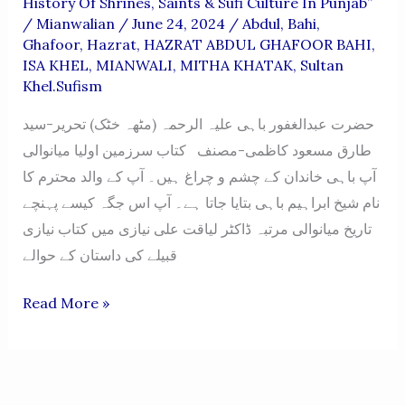
History Of Shrines, Saints & Sufi Culture In Punjab”
/
Mianwalian
/
June 24, 2024
/
Abdul
,
Bahi
,
Ghafoor
,
Hazrat
,
HAZRAT ABDUL GHAFOOR BAHI
,
ISA KHEL
,
MIANWALI
,
MITHA KHATAK
,
Sultan
Khel.sufism
حضرت عبدالغفور باہی علیہ الرحمہ (مٹھہ خٹک) تحریر-سید
طارق مسعود کاظمی-مصنف کتاب سرزمین اولیا میانوالی
آپ باہی خاندان کے چشم و چراغ ہیں۔ آپ کے والد محترم کا
نام شیخ ابراہیم باہی بتایا جاتا ہے۔ آپ اس جگہ کیسے پہنچے
تاریخ میانوالی مرتبہ ڈاکٹر لیاقت علی نیازی میں کتاب نیازی
قبیلے کی داستان کے حوالے
HAZRAT
Read More »
ABDUL
GHAFOOR
BAHI