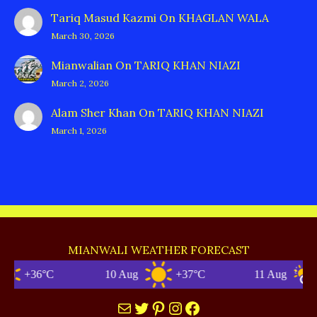
Tariq Masud Kazmi
On
KHAGLAN WALA
March 30, 2026
Mianwalian
On
TARIQ KHAN NIAZI
March 2, 2026
Alam Sher Khan
On
TARIQ KHAN NIAZI
March 1, 2026
MIANWALI WEATHER FORECAST
+36°C
10 Aug
+37°C
11 Aug
+36
Mail
Twitter
Pinterest
Instagram
Facebook