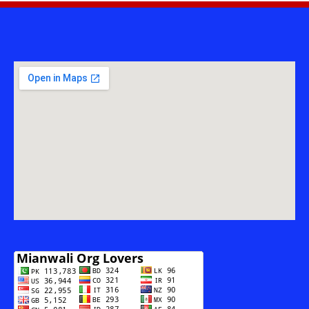
–
MITHA
KHATAK