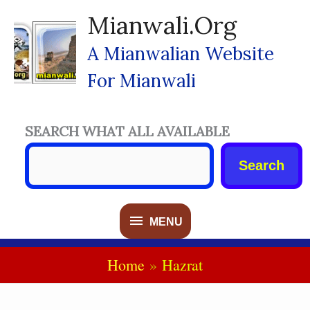
Skip
Mianwali.org
To
Content
A Mianwalian Website
For Mianwali
SEARCH WHAT ALL AVAILABLE
Search
MENU
MENU
Home
Hazrat