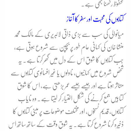
محفوظ رکھنا بھی ہے۔
کتابوں کی محبت اور سفر کا آغاز
میانوالی کی سب سے بڑی ذاتی لائبریری کے مالک محمد
منشا خان کی کہانی عام طور پر بچپن سے شروع ہوتی ہے،
جب کتابوں کا شوق اس کے دل میں گھر کرتا ہے۔ یہ
شخص شروع میں کہانیوں، ناولوں یا غیر افسانوی کتابوں سے
متاثر ہوتا ہے اور جیسے جیسے عمر بڑھتی ہے، اس کا شوق
کتابیں جمع کرنے کی شکل اختیار کر لیتا ہے۔ وہ نایاب
کتابوں، قدیم نسخوں، اور مختلف موضوعات پر مبنی کتابوں کا
ذخیرہ کرنا شروع کرتا ہے۔ یہ شوق وقت کے ساتھ ساتھ اس