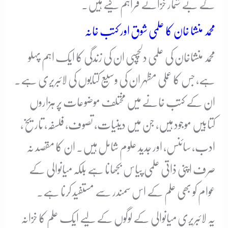
کے بے شمار خزانے فراہم کیے ہیں۔
محمد منشا خان کا علمی شوق اور کتب خانہ
محمد منشاخان کی علمی دلچسپی ان کی زندگی کا ایک اہم پہلو
ہے، جس کا عملی مظہر ان کی وسیع کتابوں کی لائبریری ہے۔
ان کے کتب خانے میں مختلف موضوعات پر ہزاروں
کتابیں موجود ہیں، جن میں دینیات، تصوف، فلسفہ، تاریخ،
ادب، سائنس، اور جدید علوم شامل ہیں۔ ان کا مقصد نہ
صرف اپنی ذاتی علمی پیاس بجھانا ہے بلکہ میانوالی کے
عوام کو بھی علم کے اس سمندر سے مستفید کرنا ہے۔
یہ لائبریری میانوالی کے لوگوں کے لیے ایک علم کا خزانہ