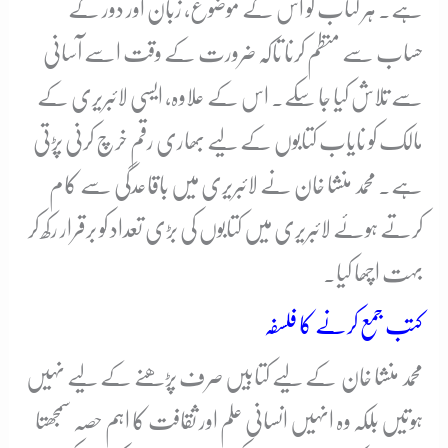
ہے۔ ہر کتاب کو اس کے موضوع، زبان اور دور کے
حساب سے منظم کرنا تاکہ ضرورت کے وقت اسے آسانی
سے تلاش کیا جا سکے۔ اس کے علاوہ، ایسی لائبریری کے
مالک کو نایاب کتابوں کے لیے بھاری رقم خرچ کرنی پڑتی
ہے۔ محمد منشا خان نے لائبریری میں باقاعدگی سے کام
کرتے ہوئے لائبریری میں کتابوں کی بڑی تعداد کو برقرار رکھ کر
بہت اچھا کیا۔
کتب جمع کرنے کا فلسفہ
محمد منشا خان کے لیے کتابیں صرف پڑھنے کے لیے نہیں
ہوتیں بلکہ وہ انہیں انسانی علم اور ثقافت کا اہم حصہ سمجھتا