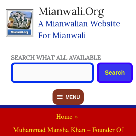
Skip
Mianwali.org
To
Content
A Mianwalian Website
For Mianwali
SEARCH WHAT ALL AVAILABLE
Search
MENU
MENU
Home
Muhammad Mansha Khan – Founder Of