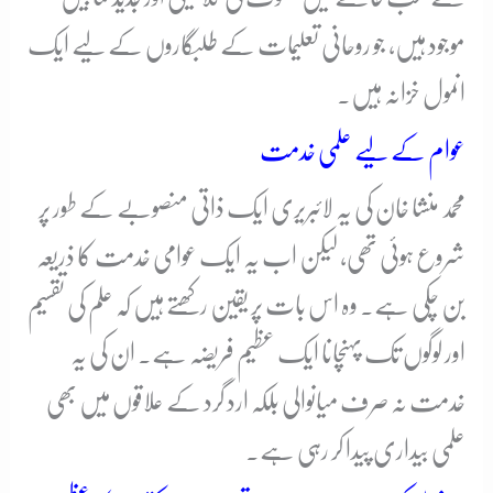
موجود ہیں، جو روحانی تعلیمات کے طلبگاروں کے لیے ایک
انمول خزانہ ہیں۔
عوام کے لیے علمی خدمت
محمد منشا خان کی یہ لائبریری ایک ذاتی منصوبے کے طور پر
شروع ہوئی تھی، لیکن اب یہ ایک عوامی خدمت کا ذریعہ
بن چکی ہے۔ وہ اس بات پر یقین رکھتے ہیں کہ علم کی تقسیم
اور لوگوں تک پہنچانا ایک عظیم فریضہ ہے۔ ان کی یہ
خدمت نہ صرف میانوالی بلکہ ارد گرد کے علاقوں میں بھی
علمی بیداری پیدا کر رہی ہے۔