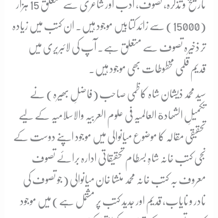
تاریخ و تذکرہ، تصوف، ادب اور شاعری سے متعلق 15 ہزار
(15000) سے زائد کتابیں موجود ہیں۔ ان کتب میں زیادہ
تر ذخیرہ تصوف سے متعلق ہے۔ آپ کی لائبریری میں
قدیم قلمی مخطوطات بھی موجود ہیں۔
سید محمد ذیشان شاہ کاظمی صاحب (فاضلِ بھیرہ) نے
تکمیلِ الشھادة العالمیہ فی علوم العربیہ والاسلامیہ کے لیے
تحقیقی مقالہ کا موضوع میانوالی میں موجود اپنے دوست کے
نجی کتب خانہ شاہِ بسطام تحقیقاتی ادارہ برائے تصوف
معروف بہ کتب خانہ محمد منشا خان میانوالی (جو تصوف کی
نادر و نایاب، قدیم اور جدید کتب پر مشتمل ہے) میں موجود