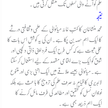
علم کو آنے والی نسلوں تک منتقل کرتی ہیں۔
نتیجہ
محمد منشاخان کا کتب خانہ میانوالی کے علمی و ثقافتی ورثے
کا ایک اہم حصہ بن چکا ہے۔ ان کی یہ کوشش اس بات کا
عملی ثبوت ہے کہ کس طرح ایک فرد اپنی ذاتی دلچسپی اور
شوق کو ایک بڑے اجتماعی مقصد کے لیے استعمال کر سکتا
ہے۔ میانوالی جیسے علاقے میں ایک اتنی بڑی اور متنوع
لائبریری کا قیام نہ صرف علم کی ترویج کا باعث ہے بلکہ
نوجوان نسل کو تحقیق اور مطالعہ کی طرف مائل کرنے کا
ایک اہم ذریعہ بھی ہے۔