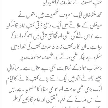
کتبِ تصوف کے تعارف کو اختیار کیا۔
محمد منشاخان ایک معروف شخصیت ہیں، جنہوں نے
میانوالی کے علاقے میں ایک وسیع ذاتی کتب خانہ قائم کیا
ہے جو اس خطے کی علمی اور ثقافتی ترقی میں اہم کردار ادا کر
رہا ہے۔ ان کا یہ کتب خانہ نہ صرف کتب کی تعداد میں
منفرد ہے بلکہ علمی ورثے اور مختلف موضوعات پر
دستیاب مواد کے لحاظ سے بھی بے مثال ہے۔ میانوالی
جیسے چھوٹے شہر میں ایک اتنے بڑے کتب خانے کا قیام
ایک بڑی علمی خدمت اور عوامی مفاد کا منصوبہ ہے، جس
نے اس علاقے کے طلبا، محققین اور عام قارئین کو علم