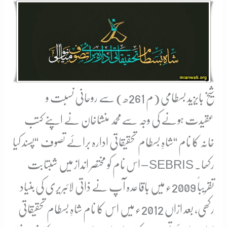
شیخ بایزید بسطامی (م 261ھ) سے روحانی نسبت و
عقیدت ہونے کی وجہ سےمحمد منشاخان نے اپنے کتب
خانہ کا نام “شاہِ بسطام تحقیقاتی ادارہ برائے تصوف “پسند کیا
اس نام کو مختصر انداز میں شبتابت – SEBRIS رکھا۔
تقریباً 2009ء میں باقاعدہ آپ نے ذاتی لائبریری کی بنیاد
رکھی، بعد ازاں 2012ء میں اس کا نام شاہِ بسطام تحقیقاتی