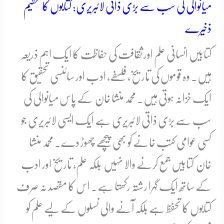
میانوالی کی سب سے بڑی ذاتی لائبریری: کتابوں کا عظیم
ذخیرے
کتابیں انسانی علم اور ثقافت کی حفاظت کا ایک اہم ذریعہ
ہیں۔ وہ قوموں کی تاریخ، فلسفے، ادب اور سائنسی تحقیق کا
ایک خزانہ ہوتی ہیں۔ محمد منشا خان کے پاس میانوالی کی
سب سے بڑی ذاتی لائبریری ہے ایک ایسی لائبریری جو
کسی عوامی کتب خانے کو بھی پیچھے چھوڑ دے۔ محمد منشا
خان کتابیں جمع کرنے والا نہیں بلکہ علم، تاریخ اور ادب
کے ساتھ ایک گہرا رشتہ رکھتا ہے۔ اس کا مقصد نہ صرف
کتابوں کا تحفظ ہے بلکہ آنے والی نسلوں کے لیے علم کو