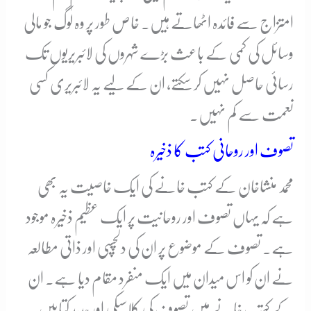
امتزاج سے فائدہ اٹھاتے ہیں۔ خاص طور پر وہ لوگ جو مالی
وسائل کی کمی کے باعث بڑے شہروں کی لائبریریوں تک
رسائی حاصل نہیں کر سکتے، ان کے لیے یہ لائبریری کسی
نعمت سے کم نہیں۔
تصوف اور روحانی کتب کا ذخیرہ
محمد منشاخان کے کتب خانے کی ایک خاصیت یہ بھی
ہے کہ یہاں تصوف اور روحانیت پر ایک عظیم ذخیرہ موجود
ہے۔ تصوف کے موضوع پر ان کی دلچسپی اور ذاتی مطالعہ
نے ان کو اس میدان میں ایک منفرد مقام دیا ہے۔ ان
کے کتب خانے میں تصوف کی کلاسیکی اور جدید کتابیں