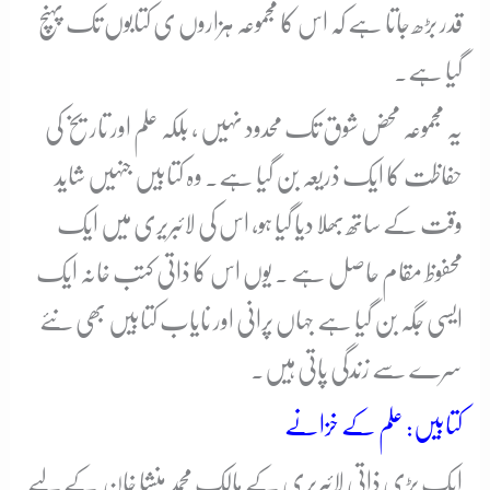
قدر بڑھ جاتا ہے کہ اس کا مجموعہ ہزاروں ی کتابوں تک پہنچ
گیا ہے۔
یہ مجموعہ محض شوق تک محدود نہیں ، بلکہ علم اور تاریخ کی
حفاظت کا ایک ذریعہ بن گیا ہے۔ وہ کتابیں جنہیں شاید
وقت کے ساتھ بھلا دیا گیا ہو، اس کی لائبریری میں ایک
محفوظ مقام حاصل ہے ۔ یوں اس کا ذاتی کتب خانہ ایک
ایسی جگہ بن گیا ہے جہاں پرانی اور نایاب کتابیں بھی نئے
سرے سے زندگی پاتی ہیں۔
کتابیں: علم کے خزانے
ایک بڑی ذاتی لائبریری کے مالک محمد منشا خان کے لیے