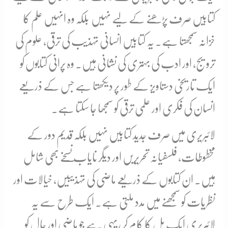
کتابیں صرف پڑھنے کے لیے نہیں بلکہ وہ انہیں علم کا
خزانہ سمجھتا ہے۔ یہ کتابیں انسانی تہذیب کی ترقی، علوم کی
ترویج، اور ادب کی بہتری کی نشانی ہیں۔ وہ پرانی کتابوں کو
ایک تاریخی دستاویز کے طور پر دیکھتا ہے جس کے ذریعے
انسان کی فکری اور علمی ترقی کو سمجھا جا سکتا ہے۔
لائبریری میں صرف جدید کتابیں نہیں بلکہ قدیم دور کے
مخطوطات، فلسفیانہ تحریریں اور دیگر نایاب نسخے بھی شامل
ہیں۔ ان کتابوں کے ذریعے ماضی کی تہذیبیں، خیالات اور
نظریات کو سمجھنے میں مدد ملتی ہے۔ ایک طرح سے یہ
لائبریری ایک پل کا کام کر ریہی ہے جو ماضی اور حال کو