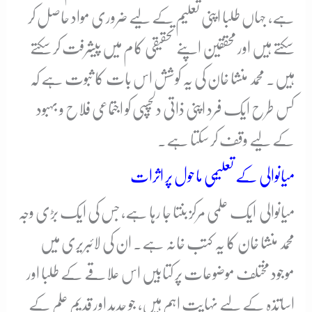
ہے، جہاں طلبا اپنی تعلیم کے لیے ضروری مواد حاصل کر
سکتے ہیں اور محققین اپنے تحقیقی کام میں پیشرفت کر سکتے
ہیں۔ محمد منشا خان کی یہ کوشش اس بات کا ثبوت ہے کہ
کس طرح ایک فرد اپنی ذاتی دلچسپی کو اجتماعی فلاح و بہبود
کے لیے وقف کر سکتا ہے۔
میانوالی کے تعلیمی ماحول پر اثرات
میانوالی ایک علمی مرکز بنتا جا رہا ہے، جس کی ایک بڑی وجہ
محمد منشا خان کا یہ کتب خانہ ہے۔ ان کی لائبریری میں
موجود مختلف موضوعات پر کتابیں اس علاقے کے طلبا اور
اساتذہ کے لیے نہایت اہم ہیں، جو جدید اور قدیم علم کے