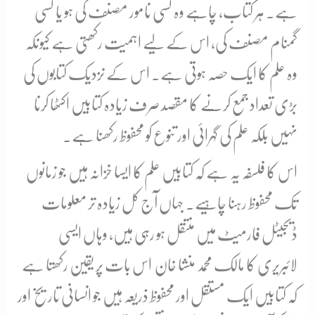
ہے۔ ہر کتاب، چاہے وہ کسی نامور مصنف کی ہو یا کسی
گمنام مصنف کی، اس کے لیے اہمیت رکھتی ہے کیونکہ
وہ علم کا ایک حصہ ہوتی ہے۔ اس کے نزدیک کتابوں کی
بڑی تعداد جمع کرنے کا مقصد صرف زیادہ کتابیں اکٹھا کرنا
نہیں بلکہ علم کی گہرائی اور تنوع کو محفوظ رکھنا ہے۔
اس کا فلسفہ یہ ہے کہ کتابیں علم کا ایسا خزانہ ہیں جو زمانوں
تک محفوظ رہنا چاہیے۔ جہاں آج کل زیادہ تر معلومات
ڈیجیٹل فارمیٹ میں منتقل ہو رہی ہیں، وہاں ایسی
لائبریری کا مالک محمد منشا خان اس بات پر یقین رکھتا ہے
کہ کتابیں ایک مستقل اور محفوظ ذریعہ ہیں جو انسانی تاریخ اور