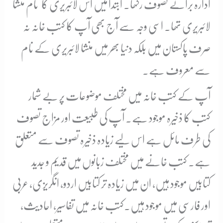
ادارہ برائے تصوف رکھا۔ ابتدا میں اس لائبریری کا نام منشا
لائبریری تھا۔ اسی وجہ سے آج بھی آپ کا کتب خانہ نہ
صرف پاکستان میں بلکہ دنیا بھر میں منشا لائبریری کے نام
سے معروف ہے۔
آپ کے کتب خانہ میں مختلف موضوعات پر بے شمار
کتب کا ذخیرہ موجود ہے۔ آپ کی طبیعت اور مزاج تصوف
کی طرف مائل ہے اس لیے زیادہ ذخیرہ تصوف سے متعلق
ہے۔ کتب خانے میں مختلف زبانوں میں قدیم و جدید
کتابیں موجود ہیں، ان میں زیادہ تر کتابیں اردو، انگریزی، عربی
اور فارسی میں موجود ہیں۔کتب خانہ میں تفاسیر، احادیث،