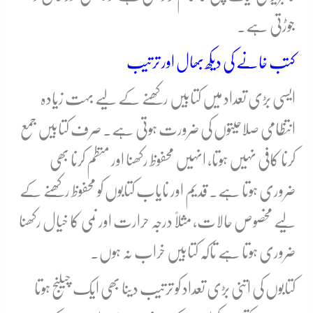
جوڑتی ہے۔
کتب خانے کی دیکھ بھال اور ترتیب
ایسی بڑی تعداد میں کتابیں رکھنے کے لیے بہت زیادہ
انتظامی صلاحیتوں کی ضرورت ہوتی ہے۔ صرف کتابیں جمع
کرنا کافی نہیں ہوتا، انہیں محفوظ رکھنا اور منظم کرنا بھی
ضروری ہوتا ہے۔ قدیم اور نایاب کتابوں کو محفوظ رکھنے کے
لیے مخصوص حالات، مثلاً درجہ حرارت اور نمی کا خیال رکھنا
ضروری ہوتا ہے تاکہ کتابیں خراب نہ ہوں۔
کتابوں کی اتنی بڑی تعداد کو ترتیب دینا بھی ایک چیلنج ہوتا