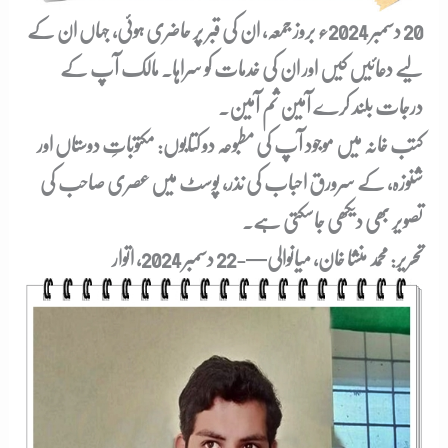
20 دسمبر 2024ء بروز جمعہ، ان کی قبر پر حاضری ہوئی، جہاں ان کے
لیے دعائیں کیں اور ان کی خدمات کو سراہا۔ مالک آپ کے
درجات بلند کرے آمین ثم آمین۔
کتب خانہ میں موجود آپ کی مطبوعہ دو کتابوں: مکتوباتِ دوستاں اور
شنوزہ، کے سرورق احباب کی نذر، پوسٹ میں عصری صاحب کی
تصویر بھی دیکھی جاسکتی ہے۔
تحریر: محمد منشا خان، میانوالی—-22 دسمبر 2024، اتوار