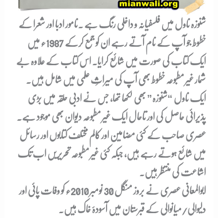
شنوزہ ناول میں فلسفیانہ و داخلی رنگ ہے .نامور ادبا اور شعرا کے
خطوط جو آپ کے نام آتے رہے ان کو جمع کرکے 1987ء میں
ایک کتاب کی صورت میں شائع کرایا۔ اس کتاب کے علاوہ بے
شمار غیر مطبوعہ خطوط بھی آپ کی میراثِ علمی میں شامل ہیں۔
ایک ناول “شنوزہ” بھی لکھا تھا، جس نے ادبی حلقہ میں بڑی
پذیرائی حاصل کی اور تاحال ایک غیر مطبوعہ دیوان بھی موجود ہے۔
عصری صاحب کے کئی مضامین اور کالم مختلف کتابوں اور رسائل
میں شائع ہوتے رہے ہیں، جبکہ کئی غیر مطبوعہ تحریریں اب تک
اشاعت کی منتظر ہیں۔
ابوالمعانی عصری نے بروز منگل 30 نومبر 2010ء کو وفات پائی اور
دلیوالی/میانوالی کے قبرستان میں آسودۂ خاک ہیں۔