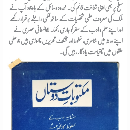
سطح پر بھی اپنی شناخت قائم کی۔ محدود وسائل کے باوجود آپ نے
ملک کی معروف علمی شخصیات کے ساتھ قلمی رابطے برقرار رکھے
اور اپنے علم و ادب کے سفر کو جاری رکھا۔ ابوالمعانی عصری نے
اپنے ورثہ میں شاعری، خطوط اور مختلف تحریریں چھوڑی ہیں جو علمی
حلقوں میں تاقیامت یادگار رہیں گی۔