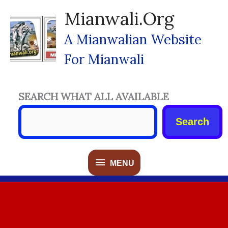
Skip
Mianwali.org
To
Content
A Mianwalian Website
For Mianwali
SEARCH WHAT ALL AVAILABLE
Search
MENU
MENU