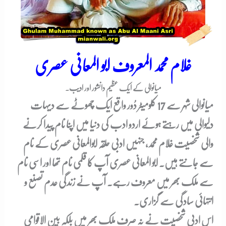
غلام محمد المعروف ابو المعانی عصری
میانوالی کے ایک عظیم دانشور اور ادیب.
میانوالی شہر سے 17 کلومیٹر دُور واقع ایک چھوٹے سے دیہات
دلیوالی میں رہتے ہوئے اردو ادب کی دنیا میں اپنا نام پیدا کرنے
والی شخصیت غلام محمد، جنہیں ادبی حلقہ ابوالمعانی عصری کے نام
سے جانتے ہیں۔ ابو المعانی عصری آپ کا قلمی نام تھا اور اسی نام
سے ملک بھر میں معروف رہے۔ آپ نے زندگی عدم تصنع و
انتہائی سادگی سے گزاری۔
اس ادبی شخصیت نے نہ صرف ملک بھر میں بلکہ بین الاقوامی