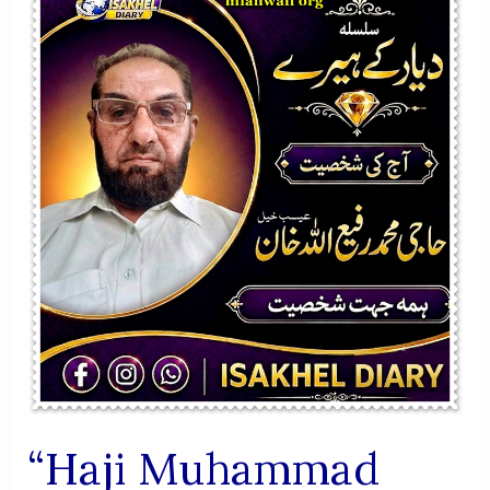
MUZAFAAT
KI
MUNFARID
SHAKHSIYAT
“Haji Muhammad