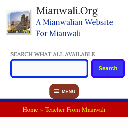
Skip
Mianwali.org
To
Content
A Mianwalian Website
For Mianwali
SEARCH WHAT ALL AVAILABLE
Search
MENU
MENU
Home
Teacher From Mianwali