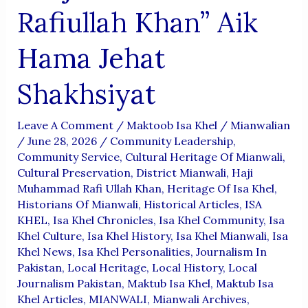
Rafiullah Khan” Aik
Hama Jehat
Shakhsiyat
Leave A Comment
/
Maktoob Isa Khel
/
Mianwalian
/
June 28, 2026
/
Community Leadership
,
Community Service
,
Cultural Heritage Of Mianwali
,
Cultural Preservation
,
District Mianwali
,
Haji
Muhammad Rafi Ullah Khan
,
Heritage Of Isa Khel
,
Historians Of Mianwali
,
Historical Articles
,
ISA
KHEL
,
Isa Khel Chronicles
,
Isa Khel Community
,
Isa
Khel Culture
,
Isa Khel History
,
Isa Khel Mianwali
,
Isa
Khel News
,
Isa Khel Personalities
,
Journalism In
Pakistan
,
Local Heritage
,
Local History
,
Local
Journalism Pakistan
,
Maktub Isa Khel
,
Maktub Isa
Khel Articles
,
MIANWALI
,
Mianwali Archives
,