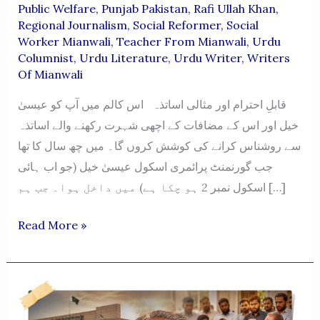
Public Welfare
,
Punjab Pakistan
,
Rafi Ullah Khan
,
Regional Journalism
,
Social Reformer
,
Social
Worker Mianwali
,
Teacher From Mianwali
,
Urdu
Columnist
,
Urdu Literature
,
Urdu Writer
,
Writers
Of Mianwali
قابلِ احترام اور مثالی اساتذہ اس کالم میں آپ کو عیسیٰ
خیل اور اس کے مضافات کے اچھی شہرت رکھنے والے اساتذہ
سے روشناس کرانے کی کوشش کروں گا۔ میں چھ سال کا تھا
جب گورنمنٹ پرائمری اسکول عیسیٰ خیل (جو اب ہائی
اسکول نمبر 2 ہو چکا ہے) میں داخل ہوا۔ جب ہم […]
QABIL-
Read More »
E-
EHTRAM
AUR
MISALI