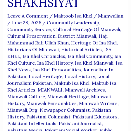
SHAKHSIYAT
Leave A Comment
/
Maktoob Isa Khel
/
Mianwalian
/
June 28, 2026
/
Community Leadership
,
Community Service
,
Cultural Heritage Of Mianwali
,
Cultural Preservation
,
District Mianwali
,
Haji
Muhammad Rafi Ullah Khan
,
Heritage Of Isa Khel
,
Historians Of Mianwali
,
Historical Articles
,
ISA
KHEL
,
Isa Khel Chronicles
,
Isa Khel Community
,
Isa
Khel Culture
,
Isa Khel History
,
Isa Khel Mianwali
,
Isa
Khel News
,
Isa Khel Personalities
,
Journalism In
Pakistan
,
Local Heritage
,
Local History
,
Local
Journalism Pakistan
,
Maktub Isa Khel
,
Maktub Isa
Khel Articles
,
MIANWALI
,
Mianwali Archives
,
Mianwali Culture
,
Mianwali Heritage
,
Mianwali
History
,
Mianwali Personalities
,
Mianwali Writers
,
Mianwali.org
,
Newspaper Columnist
,
Pakistan
History
,
Pakistani Columnist
,
Pakistani Educators
,
Pakistani Intellectuals
,
Pakistani Journalist
,
Pakistani Media
,
Pakistani Social Worker
,
Public