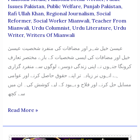
Issues Pakistan
,
Public Welfare
,
Punjab Pakistan
,
Rafi Ullah Khan
,
Regional Journalism
,
Social
Reformer
,
Social Worker Mianwali
,
Teacher From
Mianwali
,
Urdu Columnist
,
Urdu Literature
,
Urdu
Writer
,
Writers Of Mianwali
عیسیٰ خیل شہر اور مضافات کی منفرد شخصیت عیسیٰ
خیل اور مضافات کی ایسی شخصیات کے بارے مختصر تعارف
کرونگا جنہوں نے اپنی زندگی دوسرے لوگوں سے منفرد گزاری
ہے انہوں نر زیادہ تر اپنے حقوق حاصل کرنے اور عوامی
مسایل حل کرنے اور فلاح و بہبود کے لیے کوشش کی۔ ان میں
سے کچھ
ISA
Read More »
KHEL
SHEHAR
AUR