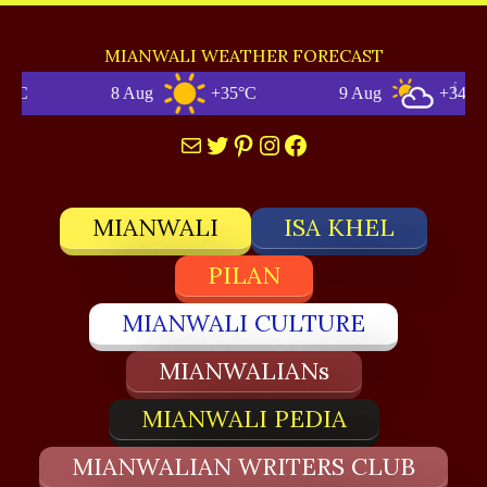
MIANWALI WEATHER FORECAST
8 Aug
+35°C
9 Aug
+34°C
Mail
Twitter
Pinterest
Instagram
Facebook
MIANWALI
ISA KHEL
PILAN
MIANWALI CULTURE
MIANWALIANs
MIANWALI PEDIA
MIANWALIAN WRITERS CLUB