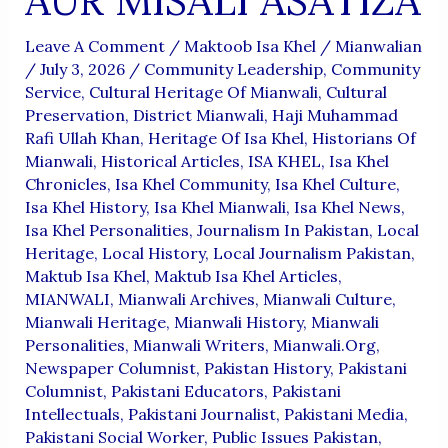
AUR MISALI ASATIZA
Leave A Comment
/
Maktoob Isa Khel
/
Mianwalian
/
July 3, 2026
/
Community Leadership
,
Community
Service
,
Cultural Heritage Of Mianwali
,
Cultural
Preservation
,
District Mianwali
,
Haji Muhammad
Rafi Ullah Khan
,
Heritage Of Isa Khel
,
Historians Of
Mianwali
,
Historical Articles
,
ISA KHEL
,
Isa Khel
Chronicles
,
Isa Khel Community
,
Isa Khel Culture
,
Isa Khel History
,
Isa Khel Mianwali
,
Isa Khel News
,
Isa Khel Personalities
,
Journalism In Pakistan
,
Local
Heritage
,
Local History
,
Local Journalism Pakistan
,
Maktub Isa Khel
,
Maktub Isa Khel Articles
,
MIANWALI
,
Mianwali Archives
,
Mianwali Culture
,
Mianwali Heritage
,
Mianwali History
,
Mianwali
Personalities
,
Mianwali Writers
,
Mianwali.org
,
Newspaper Columnist
,
Pakistan History
,
Pakistani
Columnist
,
Pakistani Educators
,
Pakistani
Intellectuals
,
Pakistani Journalist
,
Pakistani Media
,
Pakistani Social Worker
,
Public Issues Pakistan
,