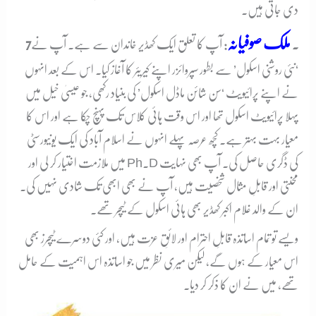
دی جاتی ہیں۔
ملک صوفیانہ
7۔
:
آپ کا تعلق ایک کھڈیر خاندان سے ہے۔ آپ نے
‘نئی روشنی اسکول’ سے بطور سپروائزر اپنے کیریئر کا آغاز کیا۔ اس کے بعد انہوں
نے اپنے پرائیویٹ ‘سن شائن ماڈل اسکول’ کی بنیاد رکھی، جو عیسیٰ خیل میں
پہلا پرائیویٹ اسکول تھا اور اس وقت ہائی کلاس تک پہنچ چکا ہے اور اس کا
معیار بہت بہتر ہے۔ کچھ عرصہ پہلے انہوں نے اسلام آباد کی ایک یونیورسٹی
میں ملازمت اختیار کر لی اور Ph.D کی ڈگری حاصل کی۔ آپ بھی نہایت
محنتی اور قابلِ مثال شخصیت ہیں، آپ نے بھی ابھی تک شادی نہیں کی۔
ان کے والد غلام اکبر کھڈیر بھی ہائی اسکول کے ٹیچر تھے۔
ویسے تو تمام اساتذہ قابلِ احترام اور لائقِ عزت ہیں، اور کئی دوسرے ٹیچرز بھی
اس معیار کے ہوں گے، لیکن میری نظر میں جو اساتذہ اس اہمیت کے حامل
تھے، میں نے ان کا ذکر کر دیا۔