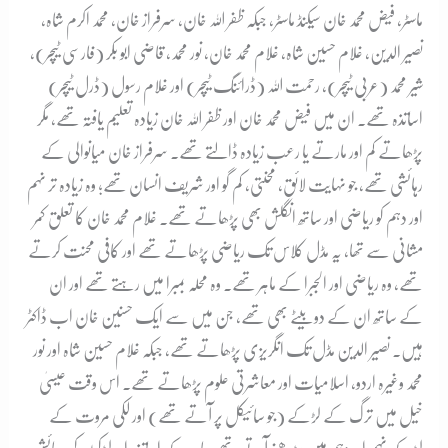
ماسٹر، فیض محمد خان سیکنڈ ماسٹر، جبکہ ظفر اللہ خان، سرفراز خان، محمد اکرم شاہ،
نصیر الدین، غلام حسین شاہ، غلام محمد خان، نور محمد، قاضی ابو بکر (فارسی ٹیچر)،
شیر محمد (عربی ٹیچر)، رحمت اللہ (ڈرائنگ ٹیچر) اور غلام رسول (ڈرل ٹیچر)
اساتذہ تھے۔ ان میں فیض محمد خان اور ظفر اللہ خان زیادہ تعلیم یافتہ تھے، مگر
پڑھاتے کم اور مارتے یا رعب زیادہ ڈالتے تھے۔ سرفراز خان میانوالی کے
رہائشی تھے، جو نہایت لائق، محنتی، کم گو اور شریف انسان تھے؛ وہ زیادہ تر نہم
اور دہم کو ریاضی اور ساتھ انگلش بھی پڑھاتے تھے۔ غلام محمد خان کا تعلق کمر
مشانی سے تھا، یہ مڈل کلاس تک ریاضی پڑھاتے تھے اور کافی محنت کرتے
تھے، وہ ریاضی اور الجبرا کے ماہر تھے۔ وہ محلہ بمبرا میں رہتے تھے اور ان
کے ساتھ ان کے دو بیٹے بھی تھے، جن میں سے ایک حسنین خان اب ڈاکٹر
ہیں۔ نصیر الدین مڈل تک انگریزی پڑھاتے تھے، جبکہ غلام حسین شاہ اور نور
محمد وغیرہ اردو، اسلامیات اور معاشرتی علوم پڑھاتے تھے۔ اس وقت عیسیٰ
خیل میں ترگ کے لڑکے (جو سائیکل پر آتے تھے) اور لکی مروت کے