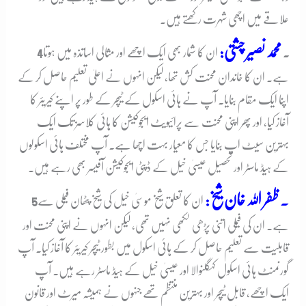
علاقے میں اچھی شہرت رکھتے ہیں۔
محمد نصیر چشتی:
4۔
ان کا شمار بھی ایک اچھے اور مثالی اساتذہ میں ہوتا
ہے۔ ان کا خاندان محنت کش تھا، لیکن انہوں نے اعلیٰ تعلیم حاصل کر کے
اپنا ایک مقام بنایا۔ آپ نے ہائی اسکول کے ٹیچر کے طور پر اپنے کیریئر کا
آغاز کیا، اور پھر اپنی محنت سے پرائیویٹ ایجوکیشن کا ہائی کلاسز تک ایک
بہترین سیٹ اپ بنایا جس کا معیار بہت اچھا ہے۔ آپ مختلف ہائی اسکولوں
کے ہیڈ ماسٹر اور تحصیل عیسیٰ خیل کے ڈپٹی ایجوکیشن آفیسر بھی رہے ہیں۔
۔ ظفر اللہ خان شیخ:
ان کا تعلق شیخ موسیٰ خیل کی شیخ پٹھان فیملی سے
5
ہے۔ ان کی فیملی اتنی پڑھی لکھی نہیں تھی، لیکن انہوں نے اپنی محنت اور
قابلیت سے تعلیم حاصل کر کے ہائی اسکول میں بطور ٹیچر کیریئر کا آغاز کیا۔ آپ
گورنمنٹ ہائی اسکول کہگلنوالا اور عیسیٰ خیل کے ہیڈ ماسٹر رہے ہیں۔ آپ
ایک اچھے، قابل ٹیچر اور بہترین منتظم تھے جنہوں نے ہمیشہ میرٹ اور قانون