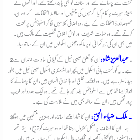
محنت سے پڑھاتے تھے اور اسٹاف کو بھی پابند رکھتے تھے، اور انہوں نے
ہمیشہ میرٹ پر کام کیا۔ گرمیوں کی چھٹیوں اور سالانہ امتحانات کے دوران،
خصوصاً بورڈ امتحانات کے لیے، وہ اضافی کلاسیں لگا کر اسٹوڈنٹس پر محنت
کرتے تھے۔ وہ نہایت شریف اور خوش اخلاق شخصیت کے مالک ہیں۔
میں بھی ان کی زیرِ نگرانی اوپر مذکورہ تینوں اسکولوں میں ان کے ساتھ رہا۔
عبدالعزیز شاہ:
2۔
ان کا تعلق عیسیٰ خیل کے گیلانی سادات خاندان سے
ہے۔ یہ گورنمنٹ ہائی اسکول میں ٹیچر اور ایلیمنٹری اسکول عیسیٰ خیل میں بطور
ہیڈ ماسٹر رہے ہیں۔ وہ اچھے، محنتی اور بااخلاق انسان ہیں، ان کا پڑھانے کا
انداز ایسا تھا جس سے اسٹوڈنٹس جلد سمجھ جاتے تھے۔ وہ ایک ہمدرد اور غریب
پرور شخص ہیں، ان کے ساتھ بھی میں نے ملازمت کی ہے۔
۔ ملک ضیاء الحق:
ان کا شمار اچھے اساتذہ اور بہترین منتظمین میں ہوتا
3
ہے۔ ان کا اسٹاف پر مکمل کنٹرول رہتا تھا اور وہ میرٹ کو ترجیح دیتے تھے۔
وہ اسسٹنٹ ایجوکیشن آفیسر اور مختلف مڈل اسکولوں کے ہیڈ رہے ہیں اور