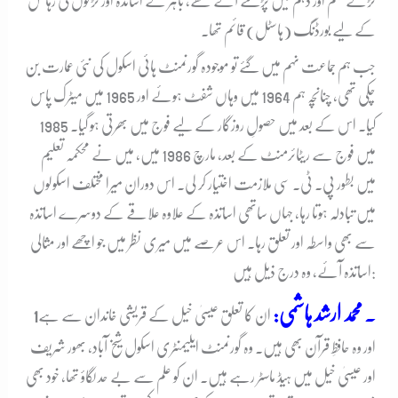
لڑکے نہم اور دہم میں پڑھنے آتے تھے، باہر کے اساتذہ اور لڑکوں کی رہائش
کے لیے بورڈنگ (ہاسٹل) قائم تھا۔
جب ہم جماعت نہم میں گئے تو موجودہ گورنمنٹ ہائی اسکول کی نئی عمارت بن
چکی تھی، چنانچہ ہم 1964 میں وہاں شفٹ ہوئے اور 1965 میں میٹرک پاس
کیا۔ اس کے بعد میں حصولِ روزگار کے لیے فوج میں بھرتی ہو گیا۔ 1985
میں فوج سے ریٹائرمنٹ کے بعد، مارچ 1986 میں، میں نے محکمہ تعلیم
میں بطور پی۔ ٹی۔ سی ملازمت اختیار کر لی۔ اس دوران میرا مختلف اسکولوں
میں تبادلہ ہوتا رہا، جہاں ساتھی اساتذہ کے علاوہ علاقے کے دوسرے اساتذہ
سے بھی واسطہ اور تعلق رہا۔ اس عرصے میں میری نظر میں جو اچھے اور مثالی
اساتذہ آئے، وہ درج ذیل ہیں:
۔ محمد ارشد ہاشمی:
ان کا تعلق عیسیٰ خیل کے قریشی خاندان سے ہے
1
اور وہ حافظِ قرآن بھی ہیں۔ وہ گورنمنٹ ایلیمنٹری اسکول شیخ آباد، بھور شریف
اور عیسیٰ خیل میں ہیڈ ماسٹر رہے ہیں۔ ان کو علم سے بے حد لگاؤ تھا، خود بھی