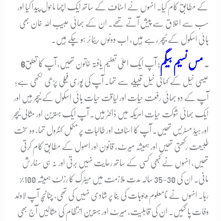
کے مطابق کام کیا۔ انہوں نے اسٹاف کے ساتھ ایک اچھا ماحول پیدا کیا اور
سب سے اخلاق سے پیش آتے تھے۔ ان کے بھائی حبیب اللہ خان بھی
ہائی اسکول کے ٹیچر رہے ہیں، اب دونوں ریٹائر ہو چکے ہیں۔
مس نسیم بیگم
6۔
:
آپ ایک اعلیٰ تعلیم یافتہ خاتون تھیں، آپ کا تعلق
عیسیٰ خیل کے کہانی خیل قبیلے سے تھا۔ آپ کی پوری فیملی پڑھی لکھی ہے؛
آپ کے دو بھائی رفعت حیات اور لیاقت حیات ہائی اسکول کے ٹیچر ہیں اور
ایک بھائی شوکت حیات امریکہ میں ڈاکٹر ہیں۔ آپ ایک بہترین اور مثالی ٹیچر
اور ہیڈ مسٹریس تھیں۔ آپ کا اسٹاف اور طالبات پر مکمل کنٹرول تھا، وہ سخت
طبیعت رکھتی تھیں اور ہمیشہ میرٹ، قانون اور اصول کے مطابق کام کرتی
تھیں، انہوں نے کبھی کسی کے ساتھ رعایت نہیں برتی اور نہ ہی سفارش
مانی۔ ان کی 30-35 سالہ مدتِ ملازمت میں میٹرک کا رزلٹ ہمیشہ 100%
رہا۔ انہوں نے نامعلوم وجوہات کی بنا پر شادی نہیں کی تھی، چنانچہ آپ لاولد
وفات پا گئیں۔ ان کی قابلیت، میرٹ اور بہترین انتظام کی مثالیں آج بھی