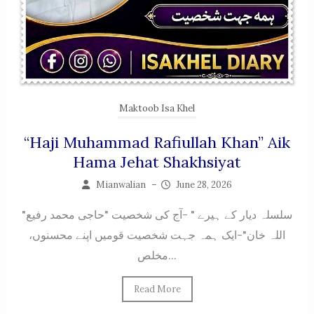
Maktoob Isa Khel
“Haji Muhammad Rafiullah Khan” Aik
Hama Jehat Shakhsiyat
Mianwalian
–
June 28, 2026
"سلسلہ دیار کے ہیرے " -آج کی شخصیت "حاجی محمد رفیع
اللہ خان"-ایک ہمہ جہت شخصیت قومیں اپنے محسنوں،
مخلص...
Read More