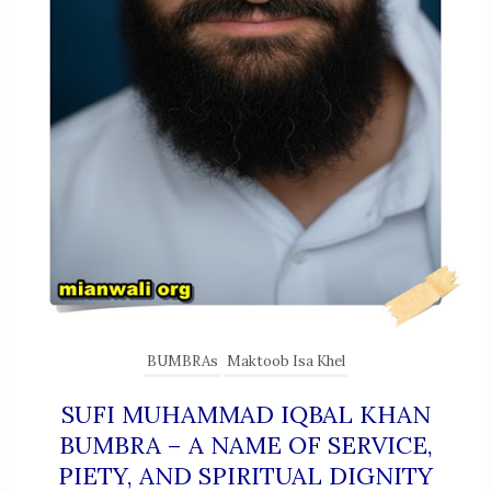
BUMBRAs
Maktoob Isa Khel
SUFI MUHAMMAD IQBAL KHAN
BUMBRA – A NAME OF SERVICE,
PIETY, AND SPIRITUAL DIGNITY