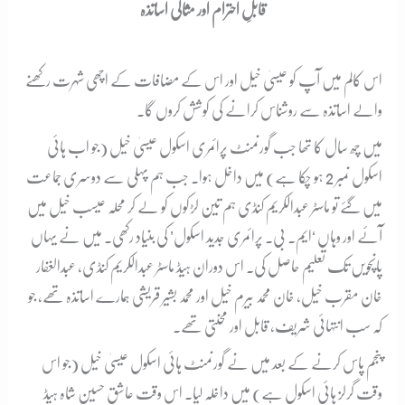
قابلِ احترام اور مثالی اساتذہ
اس کالم میں آپ کو عیسیٰ خیل اور اس کے مضافات کے اچھی شہرت رکھنے
والے اساتذہ سے روشناس کرانے کی کوشش کروں گا۔
میں چھ سال کا تھا جب گورنمنٹ پرائمری اسکول عیسیٰ خیل (جو اب ہائی
اسکول نمبر 2 ہو چکا ہے) میں داخل ہوا۔ جب ہم پہلی سے دوسری جماعت
میں گئے تو ماسٹر عبدالکریم کنڈی ہم تین لڑکوں کو لے کر محلہ عیسب خیل میں
آئے اور وہاں ‘ایم۔ بی۔ پرائمری جدید اسکول’ کی بنیاد رکھی۔ میں نے یہاں
پانچویں تک تعلیم حاصل کی۔ اس دوران ہیڈ ماسٹر عبدالکریم کنڈی، عبدالغفار
خان مقرب خیل، خان محمد بیرم خیل اور محمد بشیر قریشی ہمارے اساتذہ تھے، جو
کہ سب انتہائی شریف، قابل اور محنتی تھے۔
پنجم پاس کرنے کے بعد میں نے گورنمنٹ ہائی اسکول عیسیٰ خیل (جو اس
وقت گرلز ہائی اسکول ہے) میں داخلہ لیا۔ اس وقت عاشق حسین شاہ ہیڈ