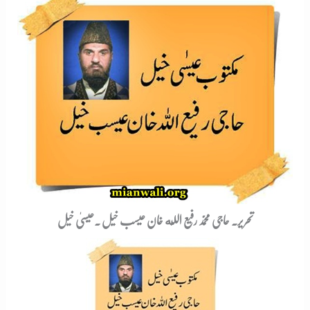
تحریر۔ حاجی محمّد رفیع اللّه خان عیسب خیل ۔عیسیٰ خیل