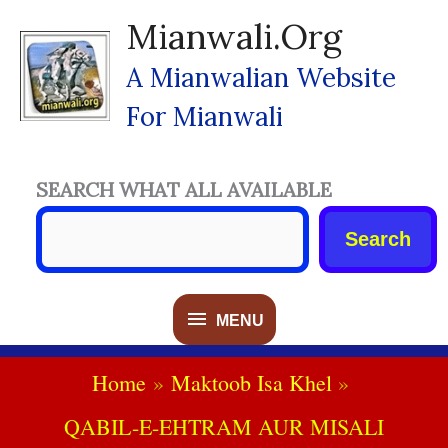
Skip
Mianwali.org
To
Content
A Mianwalian Website
For Mianwali
SEARCH WHAT ALL AVAILABLE
Search
MENU
MENU
Home
Maktoob Isa Khel
QABIL-E-EHTRAM AUR MISALI