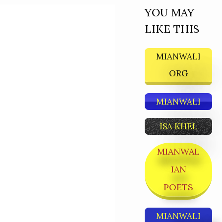
YOU MAY
LIKE THIS
MIANWALI
ORG
MIANWALI
ISA KHEL
MIANWAL
IAN
POETS
MIANWALI