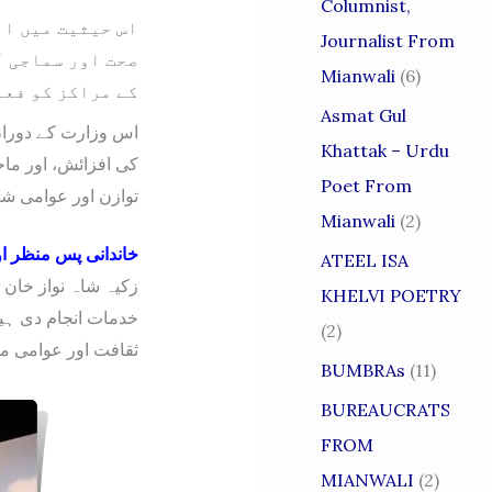
Columnist,
Journalist From
صحت اور سماجی آ
Mianwali
(6)
کے مراکز کو فعا
Asmat Gul
Khattak – Urdu
کی افزائش، اور ما
Poet From
توازن اور عوامی شع
Mianwali
(2)
خاندانی پس منظر ا
ATEEL ISA
زکیہ شاہ نواز خان 
KHELVI POETRY
خدمات انجام دی ہی،
(2)
ثقافت اور عوامی م
BUMBRAs
(11)
BUREAUCRATS
FROM
MIANWALI
(2)