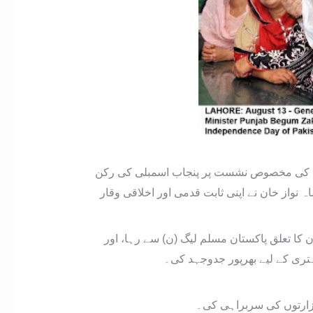
ء میں کیا، جب وہ پہلی بار خواتین کی مخصوص نشست پر پنجاب اسمبلی کی رکن
نواز خان نے اپنی ثابت قدمی اور اخلاقی وقار
 منتخب ہوئیں۔ ان کا تعلق پاکستان مسلم لیگ (ن) سے رہا، اور
بہتری کے لیے بھرپور جدوجہد کی۔
 وزارتوں کی سربراہی کی۔