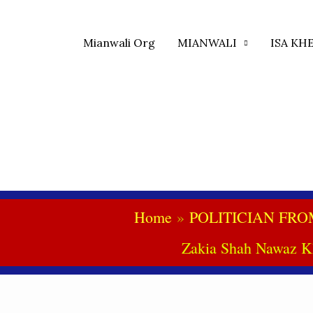
Mianwali Org
MIANWALI
ISA KH
Home
POLITICIAN FROM M
Zakia Shah Nawaz Kh