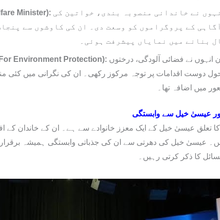
اس حیثیت میں انہوں نے خاندانی منصوبہ بندی، خواتین کی
lation Welfare Minister):
گاہی کے پروگراموں کو وسعت دی۔ ان کی کاوشوں سے پنجاب 
ل بنانے میں نمایاں پیشرفت ہوئی۔
اس وزارت کے دوران انہوں نے فضائی آلودگی، درختوں
وزیر برائ (Minister For Environment Protection):
حول دوست اقدامات پر توجہ مرکوز رکھی۔ ان کی نگرانی میں کئی من
ور میں اضافہ تھا۔
ور عیسیٰ خیل سے وابستگی
کا تعلق عیسیٰ خیل کے ایک معزز خانوادے سے ہے۔ ان کے خاندان کے اف
ں۔ عیسیٰ خیل کی دھرتی سے ان کی جذباتی وابستگی ہمیشہ برقرار رہ
سائل کا ذکر کرتی رہیں۔