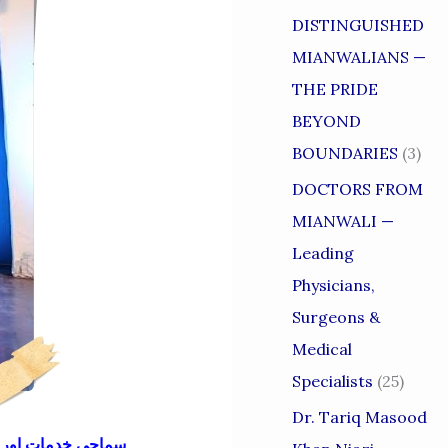
DISTINGUISHED
MIANWALIANS —
THE PRIDE
BEYOND
BOUNDARIES
(3)
DOCTORS FROM
MIANWALI —
Leading
Physicians,
Surgeons &
Medical
Specialists
(25)
Dr. Tariq Masood
سماجی خدمات اور خ