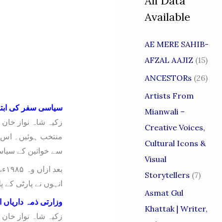
All Data
Available
AE MERE SAHIB-
AFZAL AAJIZ
(15)
ANCESTORs
(26)
Artists From
سیاسی سفر کی ابتد
Mianwali –
Creative Voices,
منتخب ہوئیں۔ اس زم
Cultural Icons &
سے خواتین کے سیاسی
Visual
Storytellers
(7)
انہوں نے پارٹی کے پ
Asmat Gul
وزارتی ذمہ داریاں 
Khattak | Writer,
زکیہ شاہ نواز خان 