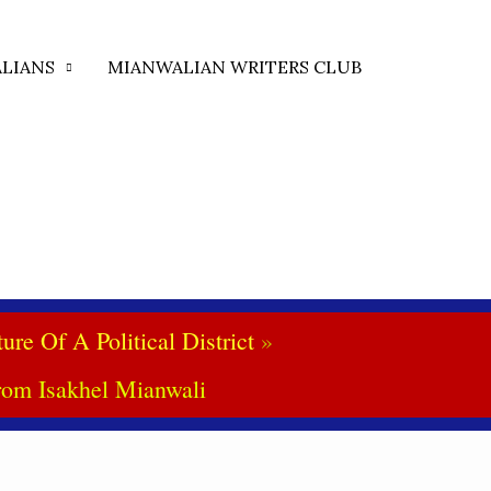
LIANS
MIANWALIAN WRITERS CLUB
Of A Political District
rom Isakhel Mianwali