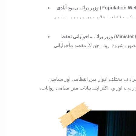
وزیر برائے بہبودِ آبادی (Popu
کے مختلف اضلاع میں بہبودِ آبادی
ے ماحولیاتی تحفظ
صوبے شروع ہوئے جن کا مقصد ماحولیاتی
راد نے مختلف ادوار میں انتظامی اور سیاسی
ی، اور وہ اکثر اپنے بیانات میں مقامی روایات