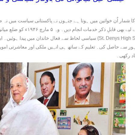
کا شمار اُن خواتین میں ہوتا ہے جنہوں نے پاکستانی سیاست میں نہ صر
اور سماجی ترقی کے لیے بھی قاب
سیاسی لحاظ سے فعال خاندان م (St. Denys High School) اور بعد ازاں
اہور سے حاصل کی۔ تعلیم کے ساتھ ہی انہیں ملکی اور معاشرتی امو
د رکھی۔