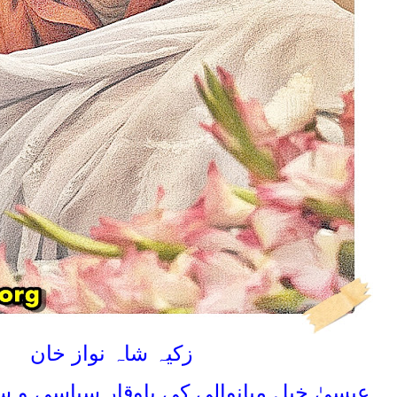
زکیہ شاہ نواز خان
عیسیٰ خیل میانوالی کی باوقار سیاسی 