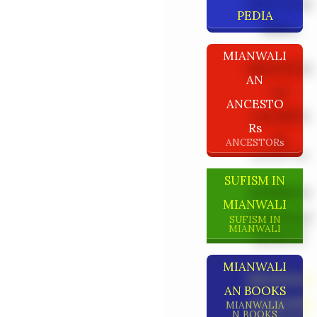
PEDIA
MIANWALI
AN
ANCESTO
Rs
ANCESTORs
SUFISM IN
MIANWALI
SUFISM IN
MIANWALI
MIANWALI
AN BOOKS
MIANWALIA
N BOOKS