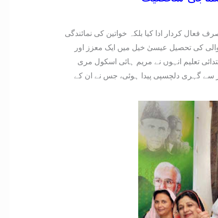
ف فعال کردار ادا کیا بلکہ خواتین کی نمائندگی
لِ ذکر خدمات انجام دیں۔ وہ ۵ مارچ ۱۹۴۶ء کو ضلع میانوالی کی تحصیل عیسیٰ خیل میں ایک معزز اور
یں پیدا ہوئیں۔ ابتدائی تعلیم انہوں نے مریم ہائی اسکول مری
ر سے گہری دلچسپی پیدا ہوئی، جس نے ان کے