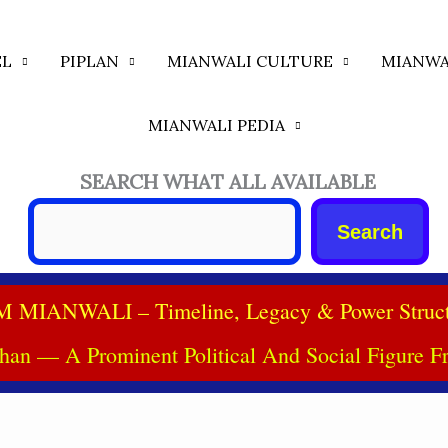
EL
PIPLAN
MIANWALI CULTURE
MIANWA
MIANWALI PEDIA
SEARCH WHAT ALL AVAILABLE
Search
IANWALI – Timeline, Legacy & Power Structure 
an — A Prominent Political And Social Figure F