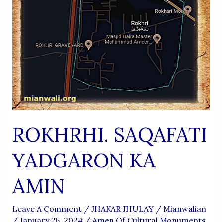
ROKHRHI. SAQAFATI
YADGARON KA
AMIN
Leave A Comment
/
JHAKAR JHULAY
/
Mianwalian
/
January 26, 2024
/
Amen Of Cultural Monuments
,