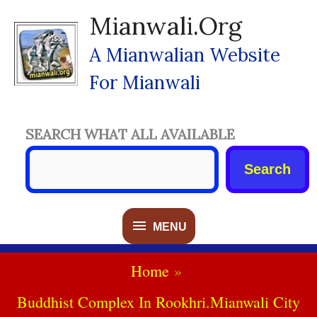
Skip
Mianwali.org
To
Content
A Mianwalian Website
For Mianwali
SEARCH WHAT ALL AVAILABLE
Search
MENU
MENU
Home
Buddhist Complex In Rookhri.Mianwali City