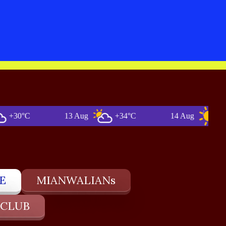
0°C
13 Aug
+34°C
14 Aug
+36°C
E
MIANWALIANs
 CLUB