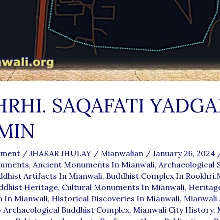
RHI. SAQAFATI YADG
MIN
mment
/
JHAKAR JHULAY
/
Mianwalian
/
January 26, 2024
numents
,
Ancient Monuments In Mianwali
,
Archaeological S
dhist Artifacts In Mianwali
,
Buddhist Complex In Rookhri.M
ddhist Heritage
,
Cultural Monuments In Mianwali
,
Heritag
 In Mianwali
,
Historical Discoveries In Mianwali
,
Mianwali
y Archaeological Buddhist Complex
,
Mianwali City History
,