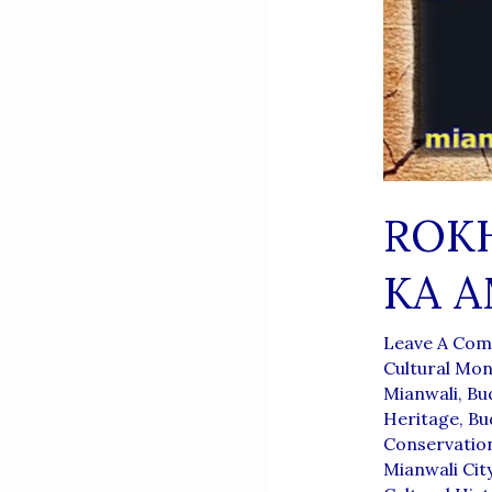
ROKH
KA A
Leave A Co
Cultural Mo
Mianwali
,
Bud
Heritage
,
Bu
Conservation
Mianwali Cit