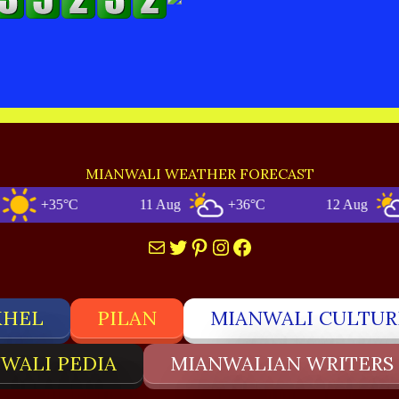
MIANWALI WEATHER FORECAST
+35°C
11 Aug
+36°C
12 Aug
+3
Mail
Twitter
Pinterest
Instagram
Facebook
KHEL
PILAN
MIANWALI CULTUR
WALI PEDIA
MIANWALIAN WRITERS