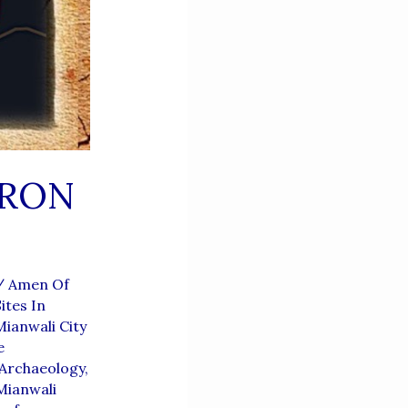
ARON
/
Amen Of
ites In
ianwali City
e
 Archaeology
,
Mianwali