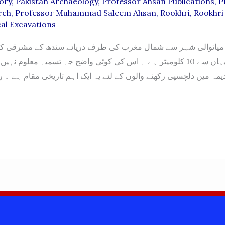
ory
,
Pakistan Archaeology
,
Professor Ahsan Publications
,
P
rch
,
Professor Muhammad Saleem Ahsan
,
Rookhri
,
Rookhri
al Excavations
یانوالی شہر سے شمال مغرب کی طرف دریائے سندھ کے مشرقی کنا
اس کا فاصلہ یہاں سے 10 کلومیٹر ہے ۔ اس کی کوئی واضح جہ تسمیہ معلوم ن