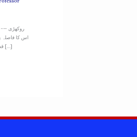
rofessor
روکھڑی —- م
قدیمہ میں دلچسپی رکھنے والوں کے لئے یہ ایک اہم تاریخی مقام ہے ۔ روکھڑی کا تعلق […]