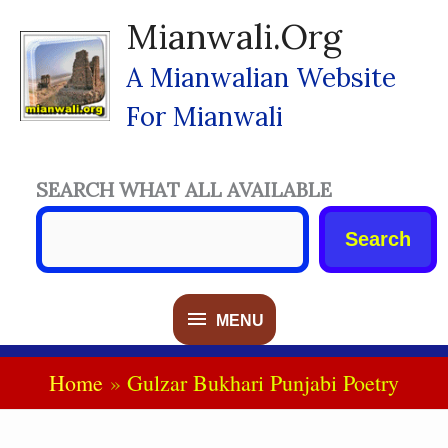
Skip
Mianwali.org
To
Content
A Mianwalian Website
For Mianwali
SEARCH WHAT ALL AVAILABLE
Search
MENU
MENU
Home
Gulzar Bukhari Punjabi Poetry