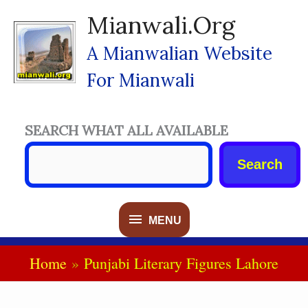
Skip
Mianwali.org
To
Content
A Mianwalian Website
For Mianwali
SEARCH WHAT ALL AVAILABLE
Search
MENU
MENU
Home
Punjabi Literary Figures Lahore