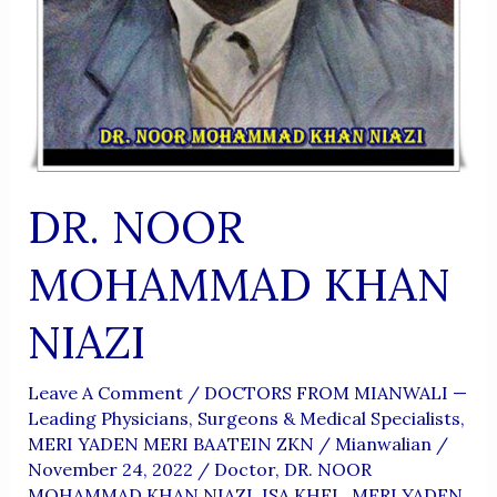
DR. NOOR
MOHAMMAD KHAN
NIAZI
Leave A Comment
/
DOCTORS FROM MIANWALI —
Leading Physicians, Surgeons & Medical Specialists
,
MERI YADEN MERI BAATEIN ZKN
/
Mianwalian
/
November 24, 2022
/
Doctor
,
DR. NOOR
MOHAMMAD KHAN NIAZI
,
ISA KHEL
,
MERI YADEN