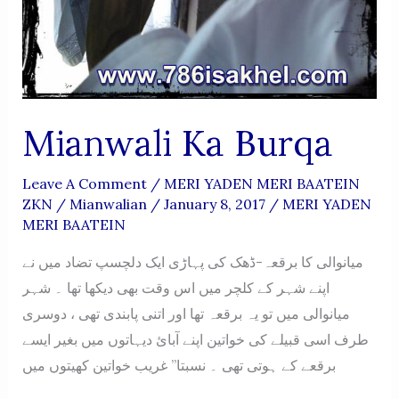
Mianwali Ka Burqa
Leave A Comment
/
MERI YADEN MERI BAATEIN
ZKN
/
Mianwalian
/
January 8, 2017
/
MERI YADEN
MERI BAATEIN
میانوالی کا برقعہ-ڈهک کی پہاڑی ایک دلچسپ تضاد میں نے
اپنے شہر کے کلچر میں اس وقت بھی دیکھا تھا ۔ شہر
میانوالی میں تو یہ برقعہ تھا اور اتنی پابندی تھی ، دوسری
طرف اسی قبیلے کی خواتین اپنے آبائ دیہاتوں میں بغیر ایسے
برقعے کے ہوتی تھی ۔ نسبتا” غریب خواتین کھیتوں میں