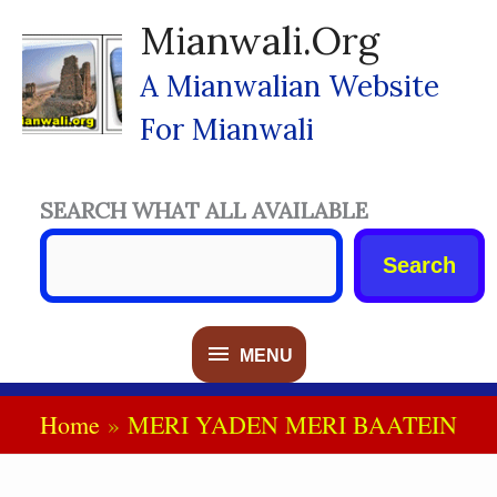
Skip
Mianwali.org
To
Content
A Mianwalian Website
For Mianwali
SEARCH WHAT ALL AVAILABLE
Search
MENU
MENU
Home
MERI YADEN MERI BAATEIN