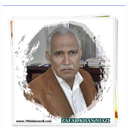
Fakhta
Aur
Wani