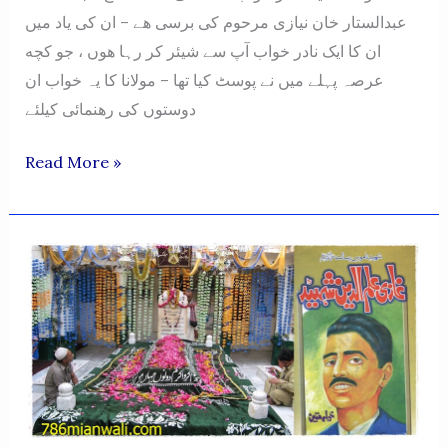
عبدالستار خان نیازی مرحوم کی برسی هے – ان کی یاد میں
ان کا ایک نادر خواب آپ سے شیئر کر رہا هوں ، جو کچه
عرصہ پہلے میں نے پوسٹ کیا تھا – مولانا کا یہ خواب ان
دوستوں کی رهنمائی کیلئے
Molana
Read More »
Ka
Aik
Nadir
Khawab