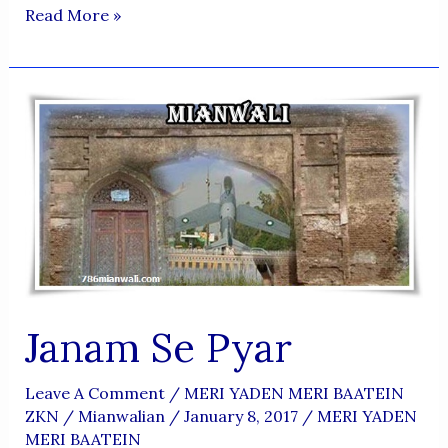
Mianwali
Read More »
Ka
Burqa
Janam Se Pyar
Leave A Comment
/
MERI YADEN MERI BAATEIN
ZKN
/
Mianwalian
/
January 8, 2017
/
MERI YADEN
MERI BAATEIN