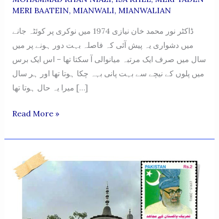
MERI BAATEIN
,
MIANWALI
,
MIANWALIAN
ڈاکٹر نور محمد خان نیازی 1974 میں نوکری پر کوئٹہ جانے
میں دشواری یہ پیش آئی کہ فاصلہ بہت دور ہونے پر میں
سال میں صرف ایک مرتبہ میانوالی آ سکتا تھا – اس ایک برس
میں پلوں کے نیچے سے بہت پانی بہہ چکا ہوتا تھا اور ہر سال
میرا یہ حال ہوتا تھا […]
DR.
Read More »
NOOR
MOHAMMAD
KHAN
NIAZI