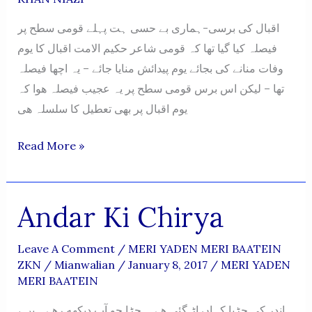
اقبال کی برسی-ہماری بے حسی ہت پہلے قومی سطح پر
فیصلہ کیا گیا تھا کہ قومی شاعر حکیم الامت اقبال کا یوم
وفات منانے کی بجائے یوم پیدائش منایا جائے – یہ اچها فیصلہ
تها – لیکن اس برس قومی سطح پر یہ عجیب فیصلہ ھوا کہ
یوم اقبال پر بھی تعطیل کا سلسلہ هی
Zafar
Read More »
Khan
Niazi
Ke
Andar Ki Chirya
Mutafarraq
Khutoot
Leave A Comment
/
MERI YADEN MERI BAATEIN
ZKN
/
Mianwalian
/
January 8, 2017
/
MERI YADEN
MERI BAATEIN
اندر کی چڑیا کہاں اڑ گئی هے ہ چڑا جو آپ دیکهه رهے ہیں ،