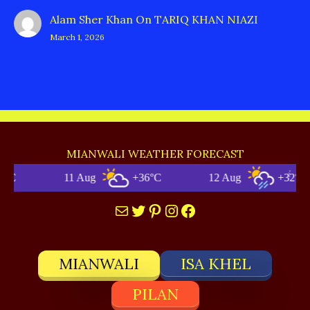
Alam Sher Khan
On
TARIQ KHAN NIAZI
March 1, 2026
MIANWALI WEATHER FORECAST
11 Aug
+36°C
12 Aug
+32°C
1
Mail
Twitter
Pinterest
Instagram
Facebook
MIANWALI
ISA KHEL
PILAN