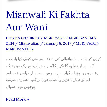
Mianwali Ki Fakhta
Aur Wani
Leave A Comment
/
MERI YADEN MERI BAATEIN
ZKN
/
Mianwalian
/
January 8, 2017
/
MERI YADEN
MERI BAATEIN
کیوں کیا بات ہے !میانوالی کی فاختہ اور ونی کیوں کیا بات هے
؟ یہ ہمارے مٹھو کا تکیہ کلام ہے جو آپ اس پک میں دیکھ
رهے ہیں یہ پچھلے گیارہ بارہ برس سے ہمارے پاس هے – اور
اب تو همارے عزیز و احباب فون پر کبھی هماری خیریت
پوچهیں تو یہ سوال
Mianwali
Read More »
Ki