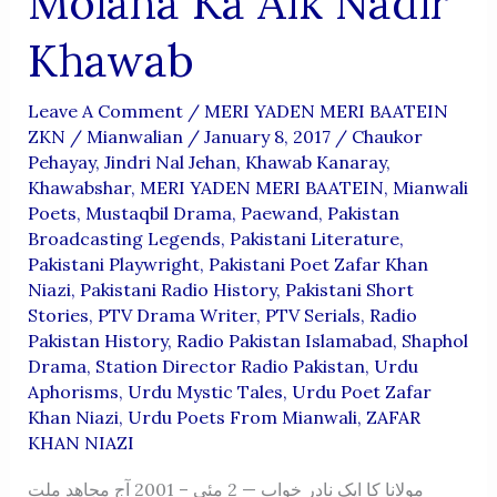
Molana Ka Aik Nadir
Khawab
Leave A Comment
/
MERI YADEN MERI BAATEIN
ZKN
/
Mianwalian
/
January 8, 2017
/
Chaukor
Pehayay
,
Jindri Nal Jehan
,
Khawab Kanaray
,
Khawabshar
,
MERI YADEN MERI BAATEIN
,
Mianwali
Poets
,
Mustaqbil Drama
,
Paewand
,
Pakistan
Broadcasting Legends
,
Pakistani Literature
,
Pakistani Playwright
,
Pakistani Poet Zafar Khan
Niazi
,
Pakistani Radio History
,
Pakistani Short
Stories
,
PTV Drama Writer
,
PTV Serials
,
Radio
Pakistan History
,
Radio Pakistan Islamabad
,
Shaphol
Drama
,
Station Director Radio Pakistan
,
Urdu
Aphorisms
,
Urdu Mystic Tales
,
Urdu Poet Zafar
Khan Niazi
,
Urdu Poets From Mianwali
,
ZAFAR
KHAN NIAZI
مولانا کا ایک نادر خواب — 2 مئی – 2001 آج مجاهد ملت