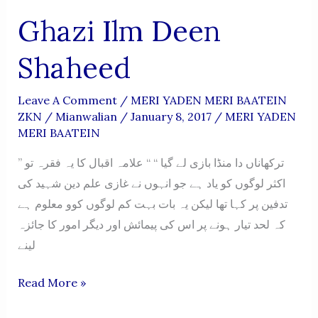
Ghazi Ilm Deen
Shaheed
Leave A Comment
/
MERI YADEN MERI BAATEIN
ZKN
/
Mianwalian
/
January 8, 2017
/
MERI YADEN
MERI BAATEIN
” ترکھاناں دا منڈا بازی لے گیا “ “ علامہ اقبال کا یہ فقرہ تو
اکثر لوگوں کو یاد ہے جو انہوں نے غازی علم دین شہید کی
تدفین پر کہا تھا لیکن یہ بات بہت کم لوگوں کوو معلوم ہے
کہ لحد تیار ہونے پر اس کی پیمائش اور دیگر امور کا جائزہ
لینے
Ghazi
Read More »
Ilm