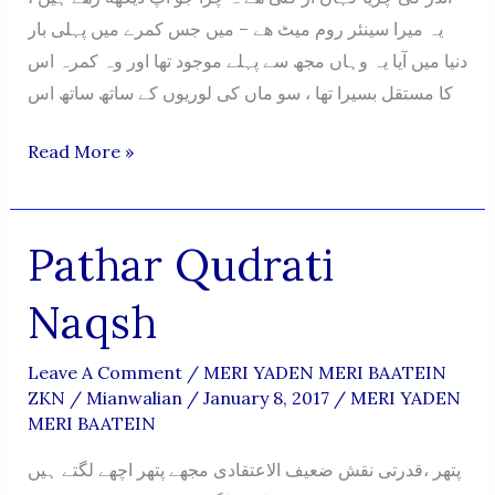
یہ میرا سینئر روم میٹ هے – میں جس کمرے میں پہلی بار
دنیا میں آیا یہ وہاں مجھ سے پہلے موجود تھا اور وہ کمرہ اس
کا مستقل بسیرا تھا ، سو ماں کی لوریوں کے ساتھ ساتھ اس
Andar
Read More »
Ki
Chirya
Pathar Qudrati
Naqsh
Leave A Comment
/
MERI YADEN MERI BAATEIN
ZKN
/
Mianwalian
/
January 8, 2017
/
MERI YADEN
MERI BAATEIN
پتھر ،قدرتی نقش ضعیف الاعتقادی مجھے پتھر اچھے لگتے ہیں