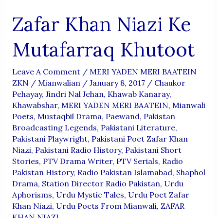
Zafar Khan Niazi Ke
Mutafarraq Khutoot
Leave A Comment
/
MERI YADEN MERI BAATEIN
ZKN
/
Mianwalian
/
January 8, 2017
/
Chaukor
Pehayay
,
Jindri Nal Jehan
,
Khawab Kanaray
,
Khawabshar
,
MERI YADEN MERI BAATEIN
,
Mianwali
Poets
,
Mustaqbil Drama
,
Paewand
,
Pakistan
Broadcasting Legends
,
Pakistani Literature
,
Pakistani Playwright
,
Pakistani Poet Zafar Khan
Niazi
,
Pakistani Radio History
,
Pakistani Short
Stories
,
PTV Drama Writer
,
PTV Serials
,
Radio
Pakistan History
,
Radio Pakistan Islamabad
,
Shaphol
Drama
,
Station Director Radio Pakistan
,
Urdu
Aphorisms
,
Urdu Mystic Tales
,
Urdu Poet Zafar
Khan Niazi
,
Urdu Poets From Mianwali
,
ZAFAR
KHAN NIAZI