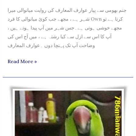
جنم بهومی سے پیار عوارف المعارف کی روایت میانوالی میرا
شہر ہے ، مجھے جب کوئ میانوالی کا فرد Own کرتا ہے تو
مجھے خوشی ہوتی ہے۔جس شہر میں آپ پیدا ہوتے ہیں ،
آپ کا اس سے ازل سے کیا رشتہ ہے ، میں آج اس کی
وضاحت آپ تک پہنچا دوں ۔عوارف المعارف
Janam
Read More »
Se
Pyar