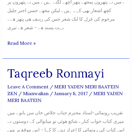
، میں نے پتهروں پمجھے پتھر اچھے لگتے ہیں ، میں نے پتهروں پر
کچھ اشعار بھی کہے ہیں ، لیکن مجھے حسن اختر جلیل
مرحوم کی غزل کا ایک شعر جس کی ردیف ھی پتھر ھے ،
بہت پسند ھے – شعر ھے تیری
Pathar
Read More »
Qudrati
Naqsh
Taqreeb Ronmayi
Leave A Comment
/
MERI YADEN MERI BAATEIN
ZKN
/
Mianwalian
/
January 8, 2017
/
MERI YADEN
MERI BAATEIN
تقریب رونمائی-استاد محترم جناب خلاص خان سن بانوے میں
میری کتاب خواب کنارے شائع ھوئی تو میانوالی کے دوستوں نے
اس کتاب کی رونمائی کا اعزاز دینے کا کہا – اس موقع پر میں