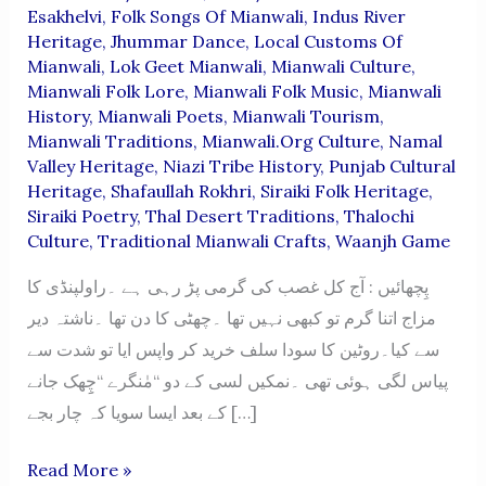
Esakhelvi
,
Folk Songs Of Mianwali
,
Indus River
Heritage
,
Jhummar Dance
,
Local Customs Of
Mianwali
,
Lok Geet Mianwali
,
Mianwali Culture
,
Mianwali Folk Lore
,
Mianwali Folk Music
,
Mianwali
History
,
Mianwali Poets
,
Mianwali Tourism
,
Mianwali Traditions
,
Mianwali.org Culture
,
Namal
Valley Heritage
,
Niazi Tribe History
,
Punjab Cultural
Heritage
,
Shafaullah Rokhri
,
Siraiki Folk Heritage
,
Siraiki Poetry
,
Thal Desert Traditions
,
Thalochi
Culture
,
Traditional Mianwali Crafts
,
Waanjh Game
پِچھائیں : آج کل غصب کی گرمی پڑ رہی ہے ۔راولپنڈی کا
مزاج اتنا گرم تو کبھی نہیں تھا ۔چھٹی کا دن تھا ۔ناشتہ دیر
سے کیا۔روٹین کا سودا سلف خرید کر واپس ایا تو شدت سے
پیاس لگی ہوئی تھی ۔نمکیں لسی کے دو “مٰنگرے “چِِھک جانے
کے بعد ایسا سویا کہ چار بجے […]
PICHHAAI
Read More »