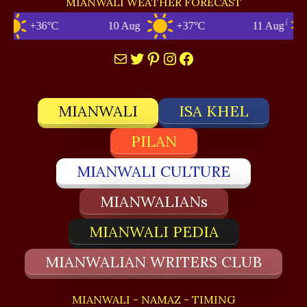
MIANWALI WEATHER FORECAST
+36°C
10 Aug
+37°C
11 Aug
Mail
Twitter
Pinterest
Instagram
Facebook
MIANWALI
ISA KHEL
PILAN
MIANWALI CULTURE
MIANWALIANs
MIANWALI PEDIA
MIANWALIAN WRITERS CLUB
MIANWALI - NAMAZ - TIMING