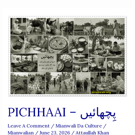
PICHHAAI – پِچھائیں
Leave A Comment
/
Mianwali Da Culture
/
Mianwalian
/
June 23, 2026
/
Attaullah Khan