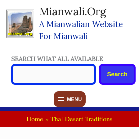
Skip
Mianwali.org
To
Content
A Mianwalian Website
For Mianwali
SEARCH WHAT ALL AVAILABLE
Search
MENU
MENU
Home
Thal Desert Traditions