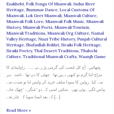
Esakhelvi
,
Folk Songs Of Mianwali
,
Indus River
Heritage
,
Jhummar Dance
,
Local Customs Of
Mianwali
,
Lok Geet Mianwali
,
Mianwali Culture
,
Mianwali Folk Lore
,
Mianwali Folk Music
,
Mianwali
History
,
Mianwali Poets
,
Mianwali Tourism
,
Mianwali Traditions
,
Mianwali.org Culture
,
Namal
Valley Heritage
,
Niazi Tribe History
,
Punjab Cultural
Heritage
,
Shafaullah Rokhri
,
Siraiki Folk Heritage
,
Siraiki Poetry
,
Thal Desert Traditions
,
Thalochi
Culture
,
Traditional Mianwali Crafts
,
Waanjh Game
پِچھائیں : آج کل غصب کی گرمی پڑ رہی ہے ۔راولپنڈی کا
مزاج اتنا گرم تو کبھی نہیں تھا ۔چھٹی کا دن تھا ۔ناشتہ دیر
سے کیا۔روٹین کا سودا سلف خرید کر واپس ایا تو شدت سے
پیاس لگی ہوئی تھی ۔نمکیں لسی کے دو “مٰنگرے “چِِھک جانے
کے بعد ایسا سویا کہ چار بجے […]
PICHHAAI
Read More »