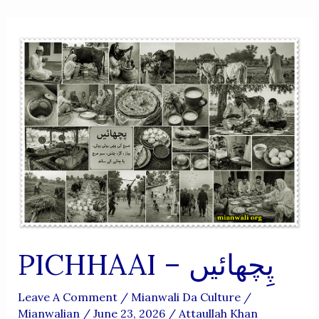
PICHHAAI – پِچھائیں
Leave A Comment
/
Mianwali Da Culture
/
Mianwalian
/
June 23, 2026
/
Attaullah Khan