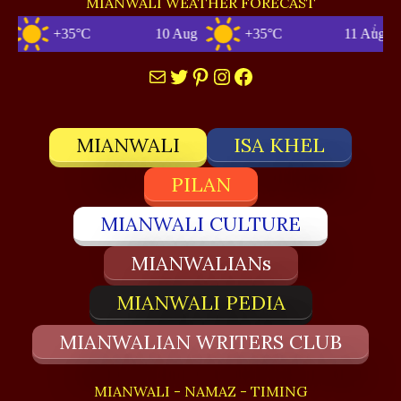
MIANWALI WEATHER FORECAST
+35°C
10 Aug
+35°C
11 Aug
Mail
Twitter
Pinterest
Instagram
Facebook
MIANWALI
ISA KHEL
PILAN
MIANWALI CULTURE
MIANWALIANs
MIANWALI PEDIA
MIANWALIAN WRITERS CLUB
MIANWALI - NAMAZ - TIMING