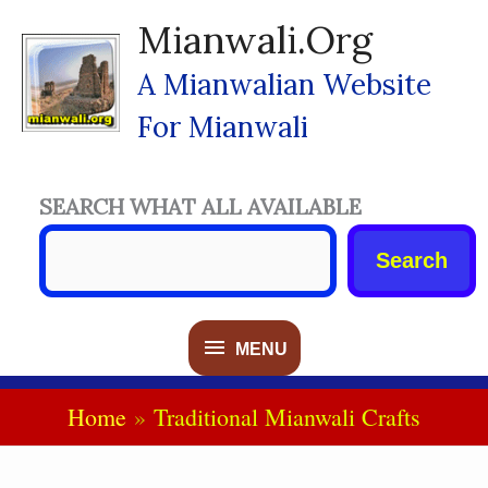
Skip
Mianwali.org
To
Content
A Mianwalian Website
For Mianwali
SEARCH WHAT ALL AVAILABLE
Search
MENU
MENU
Home
Traditional Mianwali Crafts