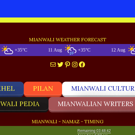
MIANWALI WEATHER FORECAST
+35°C
11 Aug
+35°C
12 Aug
+32
Mail
Twitter
Pinterest
Instagram
Facebook
KHEL
PILAN
MIANWALI CULTUR
WALI PEDIA
MIANWALIAN WRITERS
MIANWALI - NAMAZ - TIMING