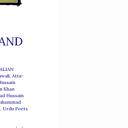
 AND
ALIAN
nwali
,
Atta-
Hussain
n Khan
ad Hussain
uhammad
i
,
Urdu Poets