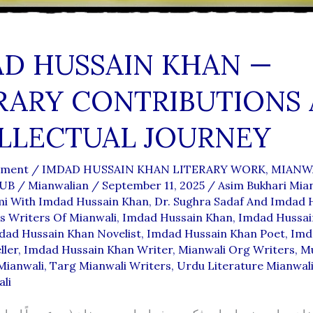
D HUSSAIN KHAN —
RARY CONTRIBUTIONS
LLECTUAL JOURNEY
mment
/
IMDAD HUSSAIN KHAN LITERARY WORK
,
MIANW
LUB
/
Mianwalian
/
September 11, 2025
/
Asim Bukhari Mia
i With Imdad Hussain Khan
,
Dr. Sughra Sadaf And Imdad 
 Writers Of Mianwali
,
Imdad Hussain Khan
,
Imdad Hussai
dad Hussain Khan Novelist
,
Imdad Hussain Khan Poet
,
Imd
ller
,
Imdad Hussain Khan Writer
,
Mianwali Org Writers
,
M
Mianwali
,
Targ Mianwali Writers
,
Urdu Literature Mianwal
li