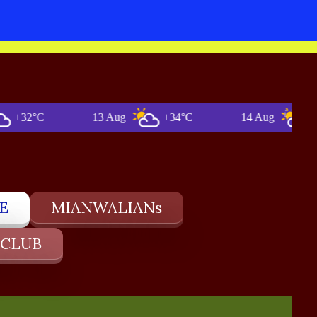
°C
13 Aug
+34°C
14 Aug
+35°C
E
MIANWALIANs
 CLUB