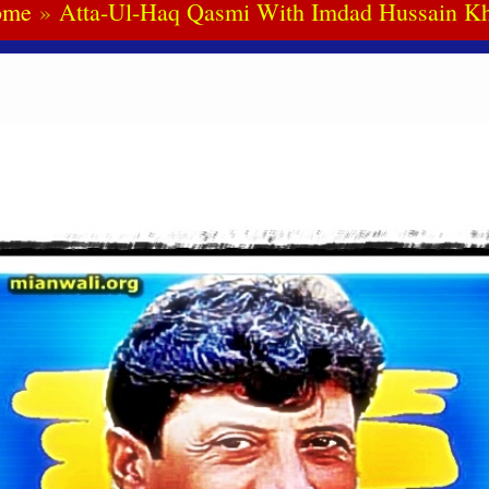
ome
Atta-Ul-Haq Qasmi With Imdad Hussain K