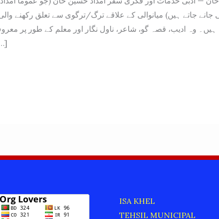
خان — ادبی خدمات اور فکری سفر امداد حسین خان (جو عموماً امداد
 جانے جاتے ہیں) میانوالی کے علاقے ترگ/ترگوی سے تعلق رکھنے والی 
ں۔ وہ ادیب، قصہ گو، شاعر، ناول نگار اور معلم کے طور پر معروف
تحری […]
IONS
UAL
ISA KHEL
TEHSIL MUNICIPAL