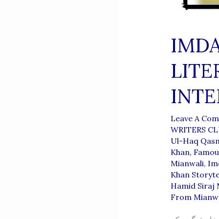
IMDA
LITE
INTE
Leave A Co
WRITERS C
Ul-Haq Qasm
Khan
,
Famous
Mianwali
,
Im
Khan Storyte
Hamid Siraj 
From Mianwa