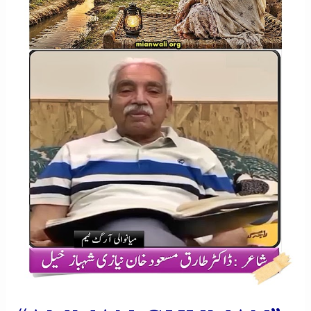
PINDI
GHIN
VANJO.'”