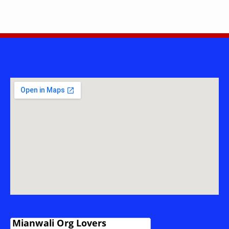
DOCTOR
TARIQ
MASOOD
KHAN
NIAZI
SHAHBAZ
KHEL