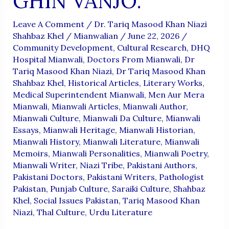
GHIN VANJO.'”
Leave A Comment
/
Dr. Tariq Masood Khan Niazi
Shahbaz Khel
/
Mianwalian
/
June 22, 2026
/
Community Development
,
Cultural Research
,
DHQ
Hospital Mianwali
,
Doctors From Mianwali
,
Dr
Tariq Masood Khan Niazi
,
Dr Tariq Masood Khan
Shahbaz Khel
,
Historical Articles
,
Literary Works
,
Medical Superintendent Mianwali
,
Men Aur Mera
Mianwali
,
Mianwali Articles
,
Mianwali Author
,
Mianwali Culture
,
Mianwali Da Culture
,
Mianwali
Essays
,
Mianwali Heritage
,
Mianwali Historian
,
Mianwali History
,
Mianwali Literature
,
Mianwali
Memoirs
,
Mianwali Personalities
,
Mianwali Poetry
,
Mianwali Writer
,
Niazi Tribe
,
Pakistani Authors
,
Pakistani Doctors
,
Pakistani Writers
,
Pathologist
Pakistan
,
Punjab Culture
,
Saraiki Culture
,
Shahbaz
Khel
,
Social Issues Pakistan
,
Tariq Masood Khan
Niazi
,
Thal Culture
,
Urdu Literature