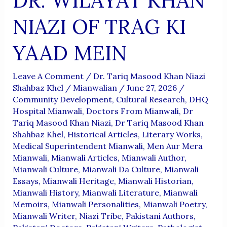
DR. WILAYAT KHAN
NIAZI OF TRAG KI
YAAD MEIN
Leave A Comment
/
Dr. Tariq Masood Khan Niazi
Shahbaz Khel
/
Mianwalian
/
June 27, 2026
/
Community Development
,
Cultural Research
,
DHQ
Hospital Mianwali
,
Doctors From Mianwali
,
Dr
Tariq Masood Khan Niazi
,
Dr Tariq Masood Khan
Shahbaz Khel
,
Historical Articles
,
Literary Works
,
Medical Superintendent Mianwali
,
Men Aur Mera
Mianwali
,
Mianwali Articles
,
Mianwali Author
,
Mianwali Culture
,
Mianwali Da Culture
,
Mianwali
Essays
,
Mianwali Heritage
,
Mianwali Historian
,
Mianwali History
,
Mianwali Literature
,
Mianwali
Memoirs
,
Mianwali Personalities
,
Mianwali Poetry
,
Mianwali Writer
,
Niazi Tribe
,
Pakistani Authors
,