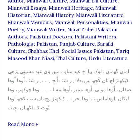
Author
,
Mianwali Culture
,
Mianwali Da Culture
,
Mianwali Essays
,
Mianwali Heritage
,
Mianwali
Historian
,
Mianwali History
,
Mianwali Literature
,
Mianwali Memoirs
,
Mianwali Personalities
,
Mianwali
Poetry
,
Mianwali Writer
,
Niazi Tribe
,
Pakistani
Authors
,
Pakistani Doctors
,
Pakistani Writers
,
Pathologist Pakistan
,
Punjab Culture
,
Saraiki
Culture
,
Shahbaz Khel
,
Social Issues Pakistan
,
Tariq
Masood Khan Niazi
,
Thal Culture
,
Urdu Literature
اماں گھماں : لوک پیا اج عید مناوے میں وی عید مسیتی پڑھی
ڈیکھنڑ اچ تاں کٌجھ نیں بدلا ہر شئے اٌنج ہے ،ہر شئے اٌوھا اٌوھا
صفاں ، اٌوھا مولی ،اٌوھا ممبر ،اٌوھا مسلے ۔۔ اوھا چوکھر ،اوھا
لیکاں ،اوھاماس تے اوھا بخرے ۔ ڈیکھنڑ وچ تاں سب کجھ اوھا
نٌوٹ کے اکھیاں ،چیتے
“AMMAN
Read More »
GHUMAN”