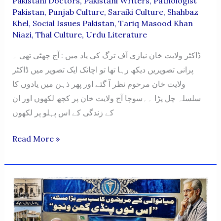
Pakistani Doctors
,
Pakistani Writers
,
Pathologist
Pakistan
,
Punjab Culture
,
Saraiki Culture
,
Shahbaz
Khel
,
Social Issues Pakistan
,
Tariq Masood Khan
Niazi
,
Thal Culture
,
Urdu Literature
ڈاکٹر ولایت خان نیازی آف ترگ کی یاد میں : آج چھٹی تھی ۔
پرانی تصویریں دیکھ رہا تھا تو اچانک ایک تصویر میں ڈاکٹر
ولایت خان مرحوم نظر آ گئے اور پھر ذہن میں یادوں کا
سلسلہ چل پڑا ۔۔سوچا آج ولایت خان پر کچھ لکھوں اور ان
کے زندگی کے اس پہلو پر لکھوں
DR.
Read More »
WILAYAT
KHAN
NIAZI
OF
TRAG