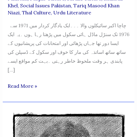
Khel
,
Social Issues Pakistan
,
Tariq Masood Khan
Niazi
,
Thal Culture
,
Urdu Literature
چاچا اکبر سائیکلوں والا ۔۔۔ایک یادگار کردار میں 1971 سے
1976 تک سنڑل ماڈل ہائی سکول میں پڑھتا رہا ہوں ۔یہ ایک
ایسا دور تھا جہاں پڑھائی اور امتحانات کی پریشانیوں کے
ساتھ ساتھ اساتذہ کی مار کا خوف اور سکول کے ڈسپلن کی
پابندی ہر وقت ملحوظ خاطر رہتی ۔بہت کم مواقع ایسے
[…]
CHACHA
Read More »
AKBAR
CYCLEON
WALA…
AIK
YAADGAR