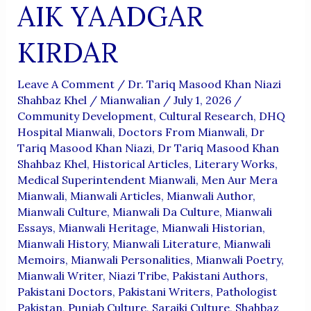
AIK YAADGAR
KIRDAR
Leave A Comment
/
Dr. Tariq Masood Khan Niazi
Shahbaz Khel
/
Mianwalian
/
July 1, 2026
/
Community Development
,
Cultural Research
,
DHQ
Hospital Mianwali
,
Doctors From Mianwali
,
Dr
Tariq Masood Khan Niazi
,
Dr Tariq Masood Khan
Shahbaz Khel
,
Historical Articles
,
Literary Works
,
Medical Superintendent Mianwali
,
Men Aur Mera
Mianwali
,
Mianwali Articles
,
Mianwali Author
,
Mianwali Culture
,
Mianwali Da Culture
,
Mianwali
Essays
,
Mianwali Heritage
,
Mianwali Historian
,
Mianwali History
,
Mianwali Literature
,
Mianwali
Memoirs
,
Mianwali Personalities
,
Mianwali Poetry
,
Mianwali Writer
,
Niazi Tribe
,
Pakistani Authors
,
Pakistani Doctors
,
Pakistani Writers
,
Pathologist
Pakistan
,
Punjab Culture
,
Saraiki Culture
,
Shahbaz