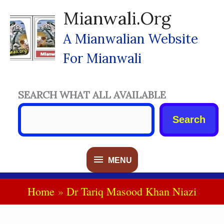
Skip
Mianwali.org
To
Content
A Mianwalian Website
For Mianwali
SEARCH WHAT ALL AVAILABLE
Search
MENU
MENU
Home
Dr Tariq Masood Khan Niazi