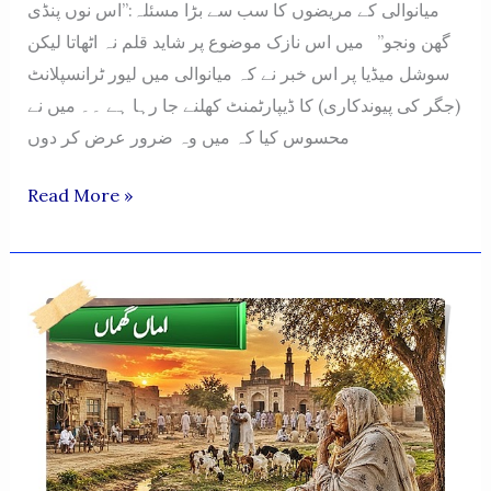
میانوالی کے مریضوں کا سب سے بڑا مسئلہ:”اس نوں پنڈی
گھن ونجو” میں اس نازک موضوع پر شاید قلم نہ اٹھاتا لیکن
سوشل میڈیا پر اس خبر نے کہ میانوالی میں لیور ٹرانسپلانٹ
(جگر کی پیوندکاری) کا ڈیپارٹمنٹ کھلنے جا رہا ہے ۔۔ میں نے
محسوس کیا کہ میں وہ ضرور عرض کر دوں
“MIANWALI
Read More »
KE
MAREEZAN
DA
SAB
TON
VADDA
MASLA:
‘IS
NOON