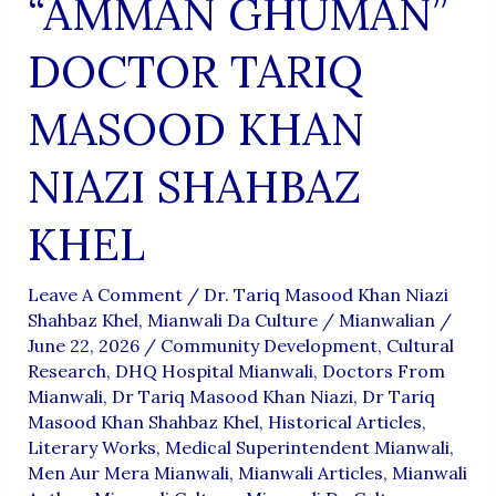
“AMMAN GHUMAN”
DOCTOR TARIQ
MASOOD KHAN
NIAZI SHAHBAZ
KHEL
Leave A Comment
/
Dr. Tariq Masood Khan Niazi
Shahbaz Khel
,
Mianwali Da Culture
/
Mianwalian
/
June 22, 2026
/
Community Development
,
Cultural
Research
,
DHQ Hospital Mianwali
,
Doctors From
Mianwali
,
Dr Tariq Masood Khan Niazi
,
Dr Tariq
Masood Khan Shahbaz Khel
,
Historical Articles
,
Literary Works
,
Medical Superintendent Mianwali
,
Men Aur Mera Mianwali
,
Mianwali Articles
,
Mianwali