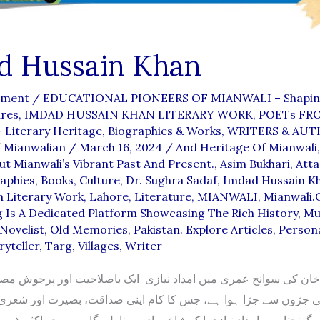
d Hussain Khan
mment
/
EDUCATIONAL PIONEERS OF MIANWALI – Shapin
ures
,
IMDAD HUSSAIN KHAN LITERARY WORK
,
POETs FR
Literary Heritage, Biographies & Works
,
WRITERS & AUT
/
Mianwalian
/
March 16, 2024
/
And Heritage Of Mianwali
ut Mianwali’s Vibrant Past And Present.
,
Asim Bukhari
,
Att
aphies
,
Books
,
Culture
,
Dr. Sughra Sadaf
,
Imdad Hussain K
n Literary Work
,
Lahore
,
Literature
,
MIANWALI
,
Mianwali.
 Is A Dedicated Platform Showcasing The Rich History
,
Mu
Novelist
,
Old Memories
,
Pakistan. Explore Articles
,
Persona
ryteller
,
Targ
,
Villages
,
Writer
خان کی سوانح عمری میں امداد نیازی ایک باصلاحیت اور پرجوش مص
 جڑوں سے جڑا ہوا ہے، جس کا کام اپنی صداقت، بصیرت اور شعری
و گونجتا ہے۔امداد نیازی ایک شاعر، ادیب، ناول نگار ہیں جو اکثر شعبو