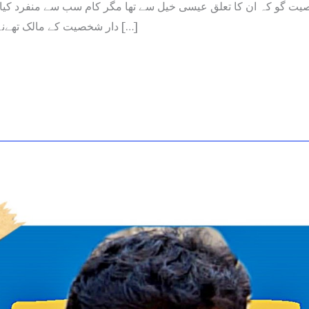
صیت گو کہ ان کا تعلق عیسی خیل سے تھا مگر کام سب سے منفرد کی
دار شخصیت کے مالک تھےنہ صرف اسٹاف […]
R
D