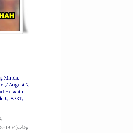
g Minds,
an
/
August 7,
d Hussain
ist
,
POET
,