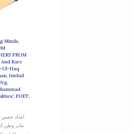
g Minds,
OM
HERS FROM
,
And Rare
a-Ul-Haq
han
,
Imdad
org
,
hammad
lities'
,
POET
,
امداد حسین 
مادر وطن کی
ذریعے قارئین ک