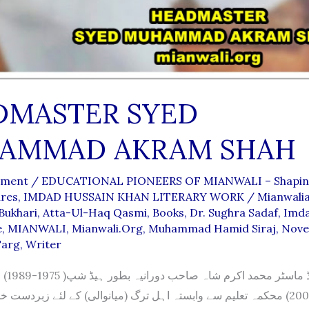
DMASTER SYED
AMMAD AKRAM SHAH
mment
/
EDUCATIONAL PIONEERS OF MIANWALI – Shapin
ures
,
IMDAD HUSSAIN KHAN LITERARY WORK
/
Mianwali
Bukhari
,
Atta-Ul-Haq Qasmi
,
Books
,
Dr. Sughra Sadaf
,
Imda
e
,
MIANWALI
,
Mianwali.org
,
Muhammad Hamid Siraj
,
Novel
Targ
,
Writer
وفات(1934–2008) محکمہ تعلیم سے وابستہ اہل ترگ (میانوالی) کے لئے زبردس