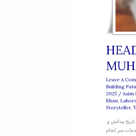
HEA
MUH
Leave A Co
Building Fut
2025
/
Asim 
Khan
,
Lahor
Storyteller
,
ہیڈ ماسٹر محمد اکرم شاہ صاحب دورانیہ بطور ہیڈ شپ( 1975-1989) تاریخ پیدائش و
ت خدمات سر انجام