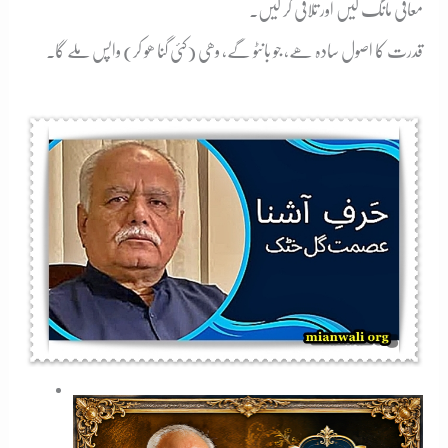
معافی مانگ لیں اور تلافی کر لیں۔
قدرت کا اصول سادہ ھے، جو بانٹو گے، وھی (کئی گنا ھو کر) واپس ملے گا۔