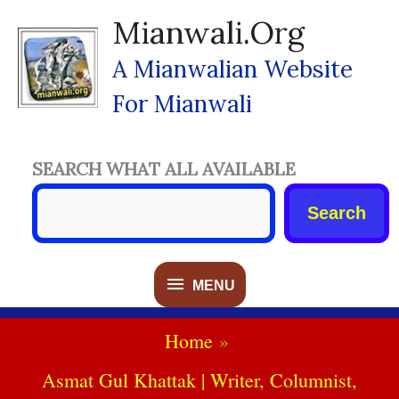
Skip
Mianwali.org
To
Content
A Mianwalian Website
For Mianwali
SEARCH WHAT ALL AVAILABLE
Search
MENU
MENU
Home
Asmat Gul Khattak | Writer, Columnist,