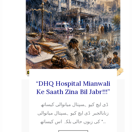
“DHQ Hospital Mianwali
Ke Saath Zina Bil Jabr!!!”
ڈی ایچ کیو ہسپتال میانوالی کیساتھ
زنابالجبر ڈی ایچ کیو ہسپتال میانوالی
کی زبوں حالی بلکہ اس کیساتھ "...