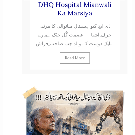
DHQ Hospital Mianwali
Ka Marsiya
ڈی ایچ کیو ہسپتال میانوالی کا مرثیہ
حرف ِآشنا - عصمت گُل خٹک ہمارے
ایک دوست کے والد جب صاحب ِفراش...
Read More