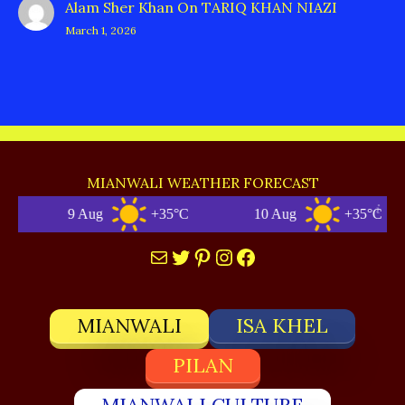
Alam Sher Khan
On
TARIQ KHAN NIAZI
March 1, 2026
MIANWALI WEATHER FORECAST
 Aug
+35°C
10 Aug
+35°C
11 Aug
Mail
Twitter
Pinterest
Instagram
Facebook
MIANWALI
ISA KHEL
PILAN