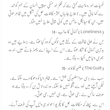
نفسیات اور روحانیت کہتی ھے کہ ظلم اور منفی سوچیں انسان کے جسم کو اندر
سے کھا جاتی ھیں۔ لاعلاج بیماریاں اکثر مکافاتِ عمل کی شکل میں ظاھر ھوتی
ھیں، جن کا میڈیکل سائنس میں کوئی شافی علاج نہیں ملتا۔
14- تنہائی کا عذاب (Loneliness)
جس نے اپنی طاقت کے نشے میں لوگوں کو دور کیا ھوتا ھے، بڑھاپے میں وہ
بدترین تنہائی کا شکار ھوتا ھے۔ اس کے اپنے اسے چھوڑ جاتے ھیں، اور وہ
بھری دنیا میں اکیلا رہ جاتا ھے۔
15- ضمیر کا بوجھ (The Guilt)
سب سے بڑی سزا ”ضمیر کی خلش“ ھے۔ ظالم دنیا کو دھوکا دے سکتا ھے،
لیکن آئینے میں خود سے آنکھ نہیں ملا سکتا۔ وہ زندہ لاش بن کر رہ جاتا ھے جو
صرف سانس لے رھی ھوتی ھے، جی نہیں رھی ھوتی۔
اس سے پہلے کہ مکافاتِ عمل کا چکر پورا ھو اور تِیر واپس آپ کی طرف آئے،