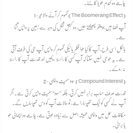
چاھے وہ گندم ھو یا کانٹے۔
1- گھوم کر آنے والا تیر (The Boomerang Effect)
آپ فضا میں جو پتھر پھینکتے ھیں، وہ کششِ ثقل کی وجہ سے زمین پر واپس آتا
ھے۔
بالکل اسی طرح، آپ کا کیا ھوا ظلم یا نیکی گھوم کر واپس آپ ھی کی طرف آتی
ھے۔ یہ ھو ھی نہیں سکتا کہ آپ کسی کا راستہ روکیں اور قدرت آپ کا راستہ
نہ روکے۔
2- سُود سمیت واپسی (Compound Interest)
قدرت صرف حساب برابر نہیں کرتی، بلکہ ”سود“ سمیت واپس کرتی ھے۔ اگر
آپ نے کسی کو ایک تھپڑ مارا ھے، تو حالات آپ کو دس تھپڑ ماریں گے۔
مکافاتِ عمل میں واپسی ھمیشہ اصل سے زیادہ ھوتی ھے، چاھے وہ اچھائی ھو
یا برائی۔