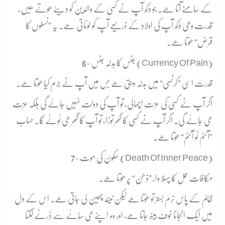
کے سامنے آتا ھے۔ جو دُکھ آپ نے کسی کے والدین کو دیئے ھوتے ھیں،
قدرت وھی دُکھ آپ کی اولاد کے ذریعے آپ کو لوٹاتی ھے۔ یہ ”نسلوں کا
قرض“ ھوتا ھے۔
6- جنس کا بدلہ جنس (Currency Of Pain)
قدرت اسی ”کرنسی“ میں بدلہ دیتی ھے جس میں آپ نے جرم کیا ھوتا ھے۔
اگر آپ نے کسی کی عزت اچھالی، تو آپ کی دولت نہیں جائے گی بلکہ عزت
ھی جائے گی۔ اگر آپ نے کسی کا گھر توڑا، تو آپ کا گھر ھی ٹوٹے گا۔ حساب
”آئٹم ٹو آئٹم“ ھوتا ھے۔
7- سکون کی موت (Death Of Inner Peace)
مکافاتِ عمل کا پہلا وار ”ذھن“ پر ھوتا ھے۔
ظالم کے پاس نرم بستر تو ھوتا ھے لیکن نیند چھین لی جاتی ھے۔ اس کے دل
میں ایک انجانا خوف بیٹھ جاتا ھے، اور وہ اپنے ھی سائے سے ڈرنے لگتا