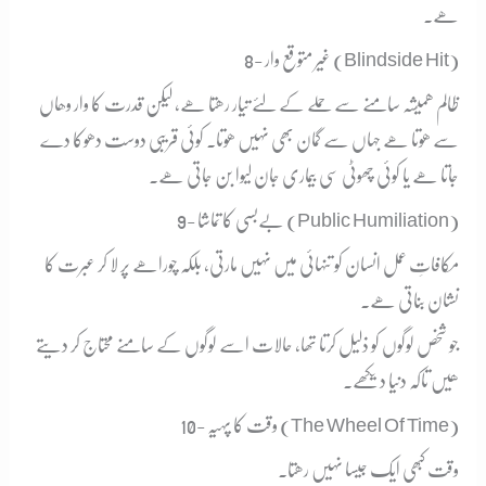
ھے۔
8- غیر متوقع وار (Blindside Hit)
ظالم ھمیشہ سامنے سے حملے کے لئے تیار رھتا ھے، لیکن قدرت کا وار وھاں
سے ھوتا ھے جہاں سے گمان بھی نہیں ھوتا۔ کوئی قریبی دوست دھوکا دے
جاتا ھے یا کوئی چھوٹی سی بیماری جان لیوا بن جاتی ھے۔
9- بےبسی کا تماشا (Public Humiliation)
مکافاتِ عمل انسان کو تنہائی میں نہیں مارتی، بلکہ چوراھے پر لا کر عبرت کا
نشان بناتی ھے۔
جو شخص لوگوں کو ذلیل کرتا تھا، حالات اسے لوگوں کے سامنے محتاج کر دیتے
ھیں تاکہ دنیا دیکھے۔
10- وقت کا پہیہ (The Wheel Of Time)
وقت کبھی ایک جیسا نہیں رھتا۔