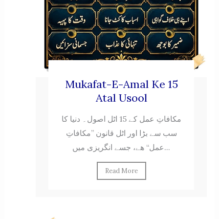
Mukafat-E-Amal Ke 15
Atal Usool
مکافاتِ عمل کے 15 اٹل اصول۔ دنیا کا
سب سے بڑا اور اٹل قانون ”مکافاتِ
عمل“ ھے، جسے انگریزی میں...
Read More