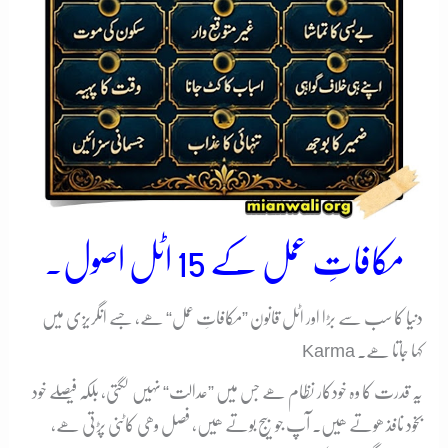
مکافاتِ عمل کے 15 اٹل اصول۔
دنیا کا سب سے بڑا اور اٹل قانون ”مکافاتِ عمل“ ھے، جسے انگریزی میں
Karma کہا جاتا ھے۔
یہ قدرت کا وہ خودکار نظام ھے جس میں ”عدالت“ نہیں لگتی، بلکہ فیصلے خود
بخود نافذ ھوتے ھیں۔ آپ جو بیج بوتے ھیں، فصل وھی کاٹنی پڑتی ھے،