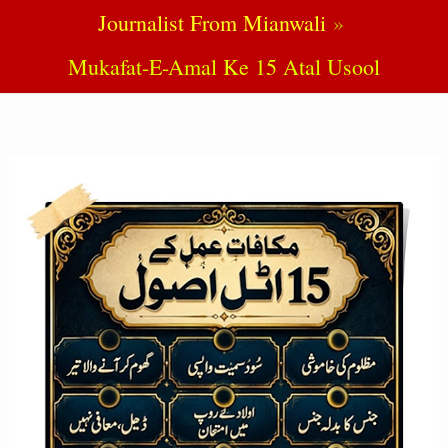
Journalist From Mianwali
Mukafat-E-Amal Ke 15 Atal Usool