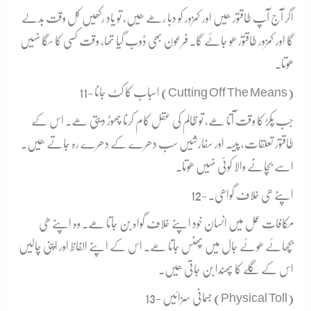
اگر آج آپ طاقتور ھیں اور کمزور کو دبا رھے ھیں، تو یاد رکھیں کل وقت بدلے
گا اور کمزور طاقتور ھو جائے گا۔ فرعون بھی ڈوب گیا تھا، وقت کسی کا سگا نہیں
ھوتا۔
11- اسباب کا کٹ جانا (Cutting Off The Means)
جب پکڑ کا وقت آتا ھے، تو ظالم کی عقل کام کرنا چھوڑ دیتی ھے۔ اس کے
طاقتور تعلقات، پیسہ اور سفارشیں سب دھرے کے دھرے رہ جاتے ھیں۔
اسے بچانے والا کوئی نہیں ھوتا۔
12- اپنے ھی خلاف گواھی۔
مکافاتِ عمل میں انسان خود اپنے خلاف گواہ بن جاتا ھے۔ وہ اپنے ھی
بچھائے ھوئے جال میں پھنس جاتا ھے۔ اس کے اپنے الفاظ اور اپنی چالیں
اس کے گلے کا پھندا بن جاتی ھیں۔
13- جسمانی سزائیں (Physical Toll)