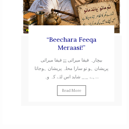
“Beechara Feeqa
Meraasi!”
بیچارہ فیقا میراثی ¡¡¡ فیقا میراثی
پریشان ہو تو سارا محلہ پریشان ہوجاتا
ہے __ شاید اس لئے کہ وہ...
Read More