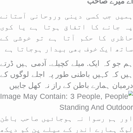
اے میرے صاحب
ہمیں جب کسی دینی وروحانی آستانے
پہ جانے کا اتفاق ہوتا ہے یا کوی
حاظری کا حکم آتا ہے تو خوشی کے
ساتھ ایک خوف بھی بیدار ہوجاتا ہے
ہم جو کہ ایک. میلے کچیلے. آدمی ہیں ڈرتے
ہیں کہ کہیں باطنی طور پہ اجلے لوگوں کے
درمیان ہمارے باطن کے راز نہ کھل جاییں
اور ہم رسوا نہ ہوجائیں صاحب باطن
لوگ ہمارے اندر کے میلے پن کو دیکھ