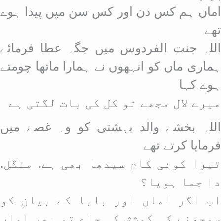
اماں ہم کس دن اور کس سن میں پیدا ہوے
تھے
اللہ جنت الفردوس میں جگہ عطا فرمائے
ہماری ماں کو انہھوں نے ہمارا ماتھا چومتے
ہوے کہا
میرے لال مجھے تو کل کی بات لگتی ہے
اللہ بخشے والد بہشتی کو وہ غصے میں
فرمایا کرتے تھے
تیرا کوئی کام سیدھا بھی ہے. منگل.
دا جما ہویا؟
اب اگر اماں اور بابا کے بیان کو
سمجھنے کی کوشش کی جاے تو پھر اماں