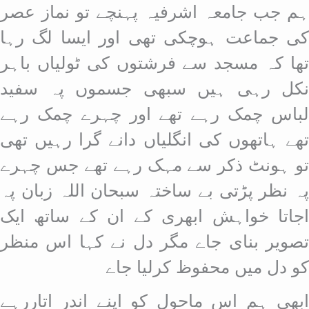
ہم جب جامعہ اشرفیہ پہنچے تو نماز عصر
کی جماعت ہوچکی تھی اور ایسا لگ رہا
تھا کہ مسجد سے فرشتوں کی ٹولیاں باہر
نکل رہی ہیں سبھی جسموں پہ سفید
لباس چمک رہے تھے اور چہرے چمک رہے
تھے ہاتھوں کی انگلیاں دانے گرا رہیں تھی
تو ہونٹ ذکر سے مہک رہے تھے جس چہرے
پہ نظر پڑتی بے ساختہ سبحان اللہ زبان پہ
اجاتا خواہش ابھری کے ان کے ساتھ ایک
تصویر بنای جاے مگر دل نے کہا اس منظر
کو دل میں محفوظ کرلیا جاے
ابھی ہم اس ماحول کو اپنے اندر اتاررہے