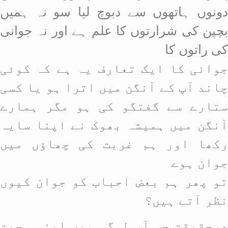
دونوں ہاتھوں سے دبوچ لیا سو نہ ہمیں
بچپن کی شرارتوں کا علم ہے اور نہ جوانی
کی راتوں کا
جوانی کا ایک تعارف یہ ہے کہ کوئی
چاند آپ کے آنگن میں اترا ہو یا کسی
ستارے سے گفتگو کی ہو مگر ہمارے
آنگن میں ہمیشہ بھوک نے اپنا سایہ
رکھا اور ہم غربت کی چھاؤں میں
جوان ہوے
تو پھر ہم بعض احباب کو جوان کیوں
نظر آتے ہیں؟
درحقیقت جب آپ لوگ ہمیں اپنی محبت