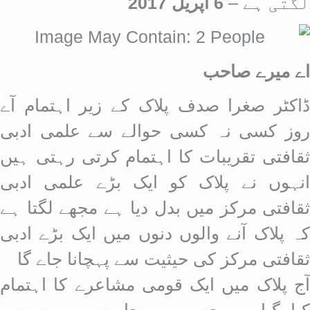
لگتی ہے –
6 اپریل 2017
اے میرے صاحب
ڈاکٹر صغرا صدف پلاک کے زیر اہتمام آے
روز کسی نہ کسی حوالے سے علمی ادبی
ثقافتی تقریبات کا اہتمام کرتی رہتی ہیں
انہوں نے پلاک کو ایک بڑے علمی ادبی
ثقافتی مرکز میں بدل دیا ہے مجھے لگتا ہے
کہ پلاک آنے والوں دنوں میں ایک بڑے ادبی
ثقافتی مرکز کی حیثیت سے پہچانا جاے گا
آج پلاک میں ایک قومی مشاعرے کا اہتمام