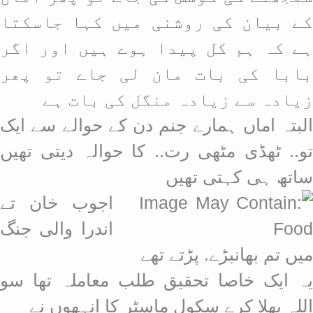
کے بیان کی روشنی میں کہا جاسکتا
ہے کہ ہم کل پیدا ہوے ہیں اور اگر
بابا کی بات مان لی جاے تو پھر
زیادہ سے زیادہ منگل کی بات ہے
البتہ اماں ہمارے جنم دن کے حوالے سے ایک
تو.. ٹھڈی مٹھی رت.. کا حوالہ دیتی تھیں
ساتھ ہی کہتی تھیں
اجوب خان تے
اندرا والی جنگ
میں تم بھانبڑے. پڑتے تھے
یہ ایک خاصا تحقیق طلب معاملہ تھا سو
اللہ بھلا کرے سکول ماسٹر کا انہھوں نے