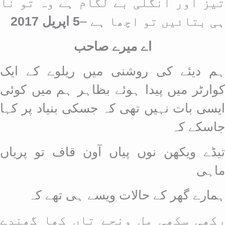
تیز اور انگلی بے لگام ہے وہ تو نا
ہی بتائیں تو اچھا ہے
–
5 اپریل 2017
اے میرے صاحب
ہم دیئے کی روشنی میں ریلوے کے ایک
کوارٹر میں پیدا ہوئے بظاہر ہم میں کوئی
ایسی بات نہیں تھی کہ جسکی بنیاد پر کہا
جاسکے کہ
تیڈے ویکھن نوں پیاں آون قاف تو پریاں
ماہی
ہمارے گھر کے حالات ویسے ہی تھے کہ
رکھی سکھی مل ونجے تاں کھا گھندے