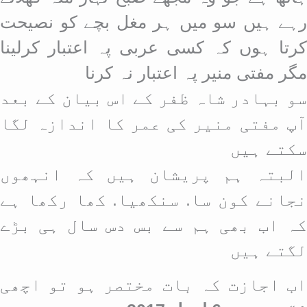
رہے ہیں سو میں ہر مغل بچے کو نصیحت
کرتا ہوں کہ کسی عربی پہ اعتبار کرلینا
مگر مفتی منیر پہ اعتبار نہ کرنا
سو بہادر شاہ ظفر کے اس بیان کے بعد
آپ مفتی منیر کی عمر کا اندازہ لگا
سکتے ہیں
البتہ ہم پریشان ہیں کہ انہھوں
نجانے کون سا. سنکھیا. کھا رکھا ہے
کہ اب بھی ہم سے بس دس سال ہی بڑے
لگتے ہیں
اب اجازت کہ بات مختصر ہو تو اچھی