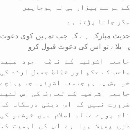
کے ہم سے بیزار ہی نہ ہوجاییں
مگر جانا پڑتا ہے
حدیث مبارکہ ہے کہ جب تمہیں کوی دعوت
پہ بلاے تو اس کی دعوت قبول کرو
جامعہ اشرفیہ کے ناظم اجود عبید
صاحب کے حکم اور خطاط جمیل ارشد کی
خواہش پہ ہم جامعہ اشرفیہ جا پہنچے
جامعہ اشرفیہ کے تعارف کی اس لئیے
ضرورت نہیں کہ اس دینی درسگاہ کا
نام پورے عالم اسلام میں خوشبو کی
طرح پھیلا ہوا ہے اس کی اہمیت کا