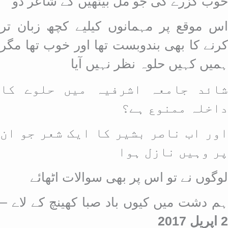
خوب گزرے گی جو مل بیٹھیں گے شاعر دو
اس موقع پر مہمانوں کیلیے کچھ زبان تر
کرنے کا بھی بندوبست تھا اور خوب تھا مگر
ہمیں کہیں حلوہ نظر نہیں آیا
شائد جامعہ اشرفیہ میں حلوے کا
داخلہ ممنوع ہے؟
اور اب ناصر بشیر کا ایک شعر جو ان
پر وہیں نازل ہوا
لوگوں نے تو اس پر بھی سوالات اٹھائے
ہم دشت میں کیوں باد صبا کھینچ کے لاے –
2 اپریل 2017