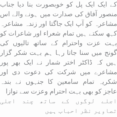
کے ایک ایک پل کو خوبصورت بنا دیا جناب
منصور آفاق کی صدارت میں ہونے والے اس
مشاعرہ کو آپ ایک جاگتا اور زندہ مشاعرہ
کہھ سکتے ہیں تمام شعراء اور شاعرات کو
بہت عزت واحترام کے ساتھ تالیوں کی
گونج میں سنا جاتا رہا ہم بہت شکر گزار
ہیں کہ ڈاکٹر اختر شمار نے ایک بھر پور
مشاعرے میں شرکت کی دعوت دی اور
شکریہ تمام سامعین کا جنہوں نے بندہ
عاجز کو بھی بہت احترام وعزت سے نوازا
اجلے لوگوں کے ساتھ چند اجلی
تصاویر نظر احباب ہیں