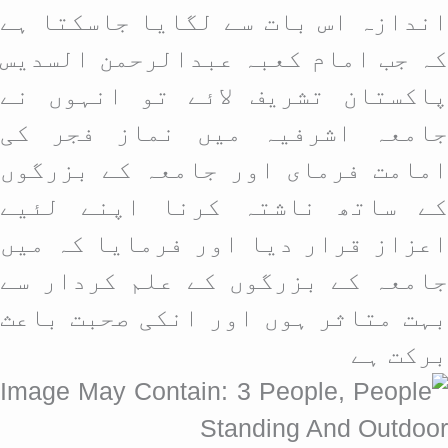
اندازہ اس بات سے لگایا جاسکتا ہے
کہ جب امام کعبہ عبدالرحمن السدیس
پاکستان تشریف لائے تو انہوں نے
جامعہ اشرفیہ میں نماز فجر کی
امامت فرمای اور جامعہ کے بزرگوں
کے ساتھ ناشتہ کرنا اپنے لئیے
اعزاز قرار دیا اور فرمایا کہ میں
جامعہ کے بزرگوں کے علم کردار سے
بہت متاثر ہوں اور انکی صحبت باعث
برکت ہے