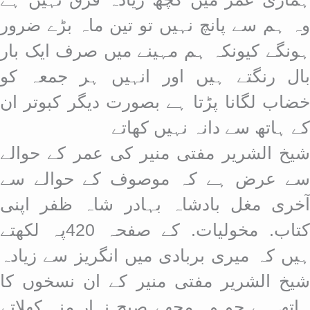
وہ ہم سے پانچ نہیں تو تین ماہ بڑے ضرور
ہونگے کیونکہ ہم مہینے میں صرف ایک بار
بال رنگتے ہیں اور انہیں ہر جمعہ کو
خضاب لگانا پڑتا ہے بصورت دیگر کبوتر ان
کے ہاتھ سے دانہ نہیں کھاتے
شیخ الشریر مفتی منیر کی عمر کے حوالے
سے عرض ہے کہ موصوف کے حوالے سے
آخری مغل بادشاہ بہادر شاہ ظفر اپنی
کتاب. مخولیات. کے صفحہ 420پہ لکھتے
ہیں کہ میری بربادی میں انگریز سے زیادہ
شیخ الشریر مفتی منیر کے ان نسخوں کا
ہاتھ ہے جو وہ مجھے صبح نہار منہ کھلاتے