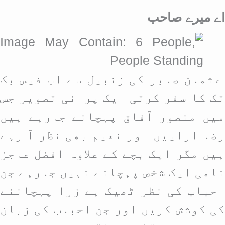
اے میرے صاحب
عثمان صابر کی زنبیل سے اب فیس بک
تک کا سفر کرتی ایک پرانی تصویر جس
میں منصور آفاق پہچانے جارہے ہیں
رضا اراییں اور نعیم بھی نظر آ رہے
ہیں مگر ایک بچے کے علاوہ افضل عاجز
نامی ایک شخص پہچانے نہیں جارہے جن
احباب کی نظر ٹھیک ہے زرا پہچاننے
کی کوشش کریں اور جن احباب کی زبان