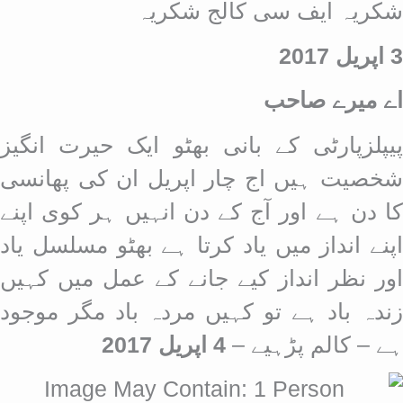
شکریہ ایف سی کالج شکریہ
3 اپریل 2017
اے میرے صاحب
پیپلزپارٹی کے بانی بھٹو ایک حیرت انگیز
شخصیت ہیں اج چار اپریل ان کی پھانسی
کا دن ہے اور آج کے دن انہیں ہر کوی اپنے
اپنے انداز میں یاد کرتا ہے بھٹو مسلسل یاد
اور نظر انداز کیے جانے کے عمل میں کہیں
زندہ باد ہے تو کہیں مردہ باد مگر موجود
ہے – کالم پڑہیے
–
4 اپریل 2017