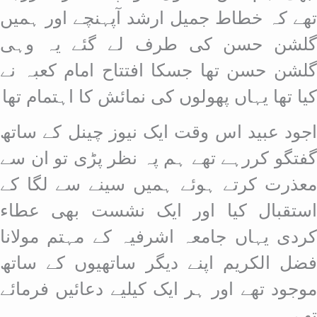
تھے کہ خطاط جمیل ارشد آپہنچے اور ہمیں
گلشن حسن کی طرف لے گئے یہ وہی
گلشن حسن تھا جسکا افتتاح امام کعبہ نے
کیا تھا یہاں پھولوں کی نمائش کا اہتمام تھا
اجود عبید اس وقت ایک نیوز چینل کے ساتھ
گفتگو کررہے تھے ہم پہ نظر پڑی تو ان سے
معذرت کرتے ہوئے ہمیں سینے سے لگا کے
استقبال کیا اور ایک نشست بھی عطاء
کردی یہاں جامعہ اشرفیہ کے مہتم مولانا
فضل الکریم اپنے دیگر ساتھیوں کے ساتھ
موجود تھے اور ہر ایک کیلیے دعائیں فرمائے
تھے