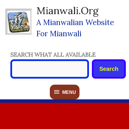
Skip
Mianwali.org
To
Content
A Mianwalian Website
For Mianwali
SEARCH WHAT ALL AVAILABLE
Search
MENU
MENU