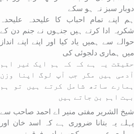
دوبار سبز نہ ہو سکے
ہم اپنے تمام احباب کا علیحدہ علیحدہ
شکریہ ادا کرتے ہیں جنہوں نے جنم دن کے
حوالے سے ہمیں یاد کیا اور اپنے اپنے انداز
میں ہماری دلجوئی کی
حقیقت یہ ہے کہ کہ ہم ایک غیر اہم
آدمی ہیں مگر جب آپ لوگ اپنا وزن
ہمارے ساتھ شامل کرتے ہیں تو ہم
بہت اہم بن جاتے ہیں
شیخ الشریر مفتی منیر اے احمد صاحب سے
پہلے یہ بتانا ضروری ہے کہ اسد خان اور
ہماری عمر میں کچھ زیادہ فرق نہیں ہے