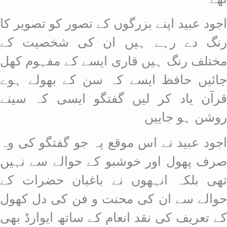
اجود عبید اپنے بزرگوں کے تصور کو تصویر کا
رنگ دے رہے ہیں ان کی شخصیت کے
مختلف رنگ ہیں قاری ایسے کے مفہوم کھل
جائیں حافظ ایسے کہ سن کے بھولے ہوے
قرآن یاد کر لیں گفتگو ایسی کہ سینے
روشن ہو جاییں
اجود عبید نے اس موقع پہ جو گفتگو کی وہ
صرف پھول اور خوشبو کے حوالے سے نہیں
تھی بلکہ انہھوں نے باغبان حضرات کے
حوالے سے ان کی محنت و فن کی دل کھول
کے تعریف کی نقد انعام کے ساتھ ایوارڈ بھی