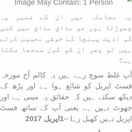
یہ معاملہ میں ان کے ضمیر پہ
چھوڑتا ہوں جو مذاق مذاق میں کسی
کو اذیت پہنچا کے خوشی محسوس کرتے
ہیں تو پھر ان کو کون سمجھا سکتا
ہے؟
آپ غلط سوچ رہے ہیں یہ کالم آج مورخہ
فسٹ اپریل کو شائع ہوا ہے اور پڑھ کے
دیکھ سکتے ہیں کہ حقائق پہ مبنی ہے اور
جھوٹ نہیں ہے یعنی آپ کے ساتھ فسٹ
اپریل نہیں کھیل رہا –
1اپریل 2017