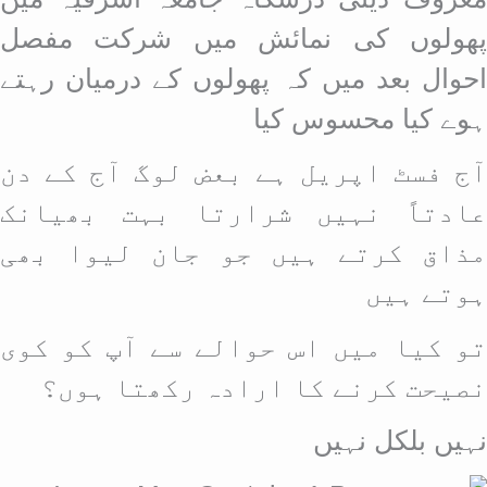
پھولوں کی نمائش میں شرکت مفصل
احوال بعد میں کہ پھولوں کے درمیان رہتے
ہوے کیا محسوس کیا
آج فسٹ اپریل ہے بعض لوگ آج کے دن
عادتاً نہیں شرارتا بہت بھیانک
مذاق کرتے ہیں جو جان لیوا بھی
ہوتے ہیں
تو کیا میں اس حوالے سے آپ کو کوی
نصیحت کرنے کا ارادہ رکھتا ہوں؟
نہیں بلکل نہیں