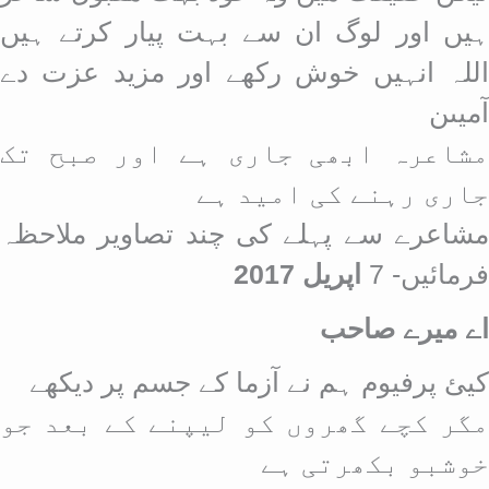
ہیں اور لوگ ان سے بہت پیار کرتے ہیں
اللہ انہیں خوش رکھے اور مزید عزت دے
آمیںن
مشاعرہ ابھی جاری ہے اور صبح تک
جاری رہنے کی امید ہے
مشاعرے سے پہلے کی چند تصاویر ملاحظہ
فرمائیں- 7
اپریل 2017
اے میرے صاحب
کیئ پرفیوم ہم نے آزما کے جسم پر دیکھے
مگر کچے گھروں کو لیپنے کے بعد جو
خوشبو بکھرتی ہے