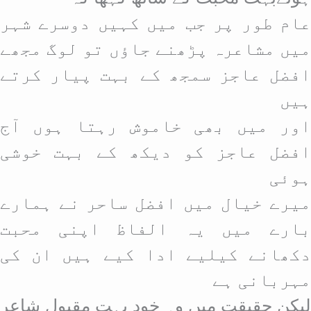
عام طور پر جب میں کہیں دوسرے شہر
میں مشاعرہ پڑھنے جاؤں تو لوگ مجھے
افضل عاجز سمجھ کے بہت پیار کرتے
ہیں
اور میں بھی خاموش رہتا ہوں آج
افضل عاجز کو دیکھ کے بہت خوشی
ہوئی
میرے خیال میں افضل ساحر نے ہمارے
بارے میں یہ الفاظ اپنی محبت
دکھانے کیلیے ادا کیے ہیں ان کی
مہربانی ہے
لیکن حقیقت میں وہ خود بہت مقبول شاعر