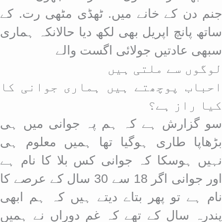
جنم دن کے خانے میں. ٹھڈی مٹھی رت. کے
ساتھ پانچ اپریل بھی لکھ دیا حالانکہ ہماری
سبھی عادتیں جولائی اگست والے
لوگوں سے ملتی ہیں
احباب پوچھتے ہیں ہماری جوانی کا
کیا راز ہے؟
سو گزارش ہے کہ ہم پہ جوانی میں ہی
بڑھاپا طاری ہوگیا تھا ہمیں معلوم ہی
نہیں ہوسکا کہ جوانی کس بلا کا نام ہے
اور جوانی اگر 18 سے 30 سال کے عرصے کا
نام ہے تو پھر بتاے دیتے ہیں کہ ہم ابھی
پندرہ سال کے تھے کہ غم دوراں نے ہمیں