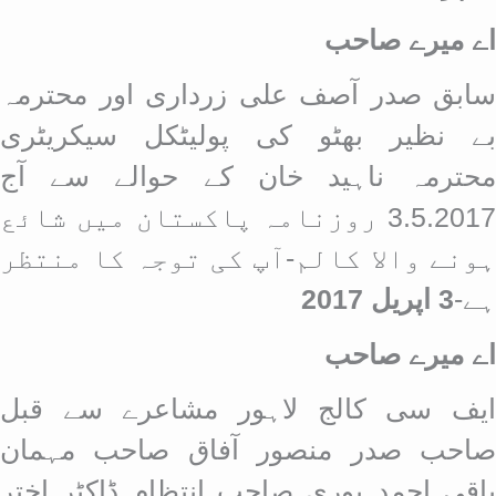
اے میرے صاحب
سابق صدر آصف علی زرداری اور محترمہ
بے نظیر بھٹو کی پولیٹکل سیکریٹری
محترمہ ناہید خان کے حوالے سے آج
3.5.2017 روزنامہ پاکستان میں شائع
ہونے والا کالم-آپ کی توجہ کا منتظر
ہے-
3 اپریل 2017
اے میرے صاحب
ایف سی کالج لاہور مشاعرے سے قبل
صاحب صدر منصور آفاق صاحب مہمان
باقی احمد پوری صاحب انتظام ڈاکٹر اختر