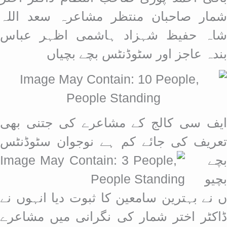
شمار صاحبان منتظر مشاعرہ سعد اللہ
شاہ حفیظ شہزاد ہاشمی اظہر عباس
بندہ عاجز اور سٹوڈنٹس بچے بچیاں
ایف سی کالج کے مشاعرے کی جتنی بھی
تعریف کی جائے کم ہے نوجوان
سٹوڈنٹس
بچے
بچیو
ں نے بہترین سامعین کا ثبوت دیا انہوں نے
ڈاکٹر اختر شمار کی نگرانی میں مشاعرے