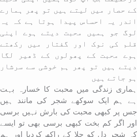
کے حصار میں لیتے ہیں تو پھر ہمارے
اندر یہ احساس پیدا ہوتا ہے کہ یہ
لوگ جو ہمیں محبت دیتے ہوے اپنی
قلم کی نوک اور گفتار میں رکھتے
ہوے محبت کے پھولوں کے ڈھیر لگا
دیتے ہیں تو پھر ہم خوشی سے سرشار
ہو جاتے ہیں
ہماری زندگی میں محبت کا خسارہ بہت
ہے ہم ایک سوکھے شجر کی مانند ہیں
جس پر کبھی محبت کی بارش نہیں برسی
اور اگر کم بخت کبھی برسی بھی تو ایسے
کہ شجر دل کو جلا کے راکھ کردیا اور ہم