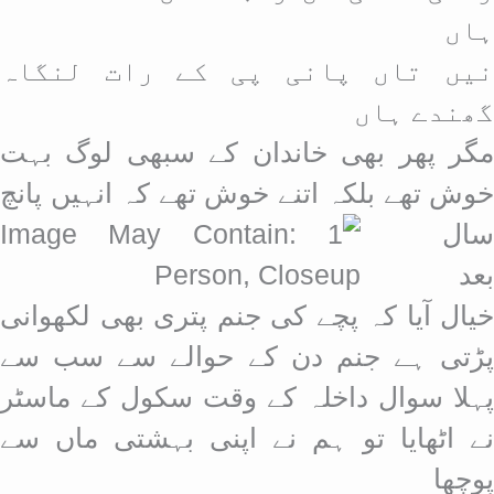
ہاں
نیں تاں پانی پی کے رات لنگاہ
گھندے ہاں
مگر پھر بھی خاندان کے سبھی لوگ بہت
خوش تھے بلکہ اتنے خوش تھے کہ
انہیں پانچ
سال
بعد
خیال آیا کہ پچے کی جنم پتری بھی لکھوانی
پڑتی ہے جنم دن کے حوالے سے سب سے
پہلا سوال داخلہ کے وقت سکول کے ماسٹر
نے اٹھایا تو ہم نے اپنی بہشتی ماں سے
پوچھا