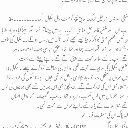
۔
6=منشی احمد خان عمر خیل ترگ۔ سابق ٹیچر گونمنٹ مڈل سکول ترگ۔ ۔۔۔۔۔۔۔۔
جب ان سے منشی قادر بخش عباسی کے بارے میں پوچھا تو کہنے لگے بیٹے کیا دور یاد دلایا
دیا کیسی عظیم ہستی کا ذکر کر دیا کیسے کیسے لوگ خاک میں پنہاں ہو گئے۔۔سکول کی طرف
دیکھتے ہوئے کہنے لگے بہت اچھا دور تھا۔ قادر بخش عباسی بہت اچھے ہیڈ ماسٹر
تھے،سب۔ کے ساتھ محبت سے پیش آتے تھے۔اپنے پیشے سے بہت
مخلص،سکول کی ہر چیز سے محبت تھی اور اس کی حفاظت خود کرتے پہلے یہ سکول دو
تین کمروں پر مشتمل ہوتا تھا،چاردیواری بالکل نہ تھی مجال ہے جو سکول کی طرف غلط
دیکھتا،سبھی اس کی قدر کرتے تھے،ہندو ٹیچرز بھی اس دور میں تھےسبھی بھائیوں کی طرح
رہتے تھے،ان میں کوئی تعصب وغیرہ نہ تھا۔بارعب شخصیت کے حامل انسان
تھے،نماز،روزے کے پابند تھے۔اپنےفرض سے محبت تھی۔
اللہ پاک ان کی مغفرت فرمائے۔
7=ماسٹر ملک فیض محمد بھنمب۔ سابق ٹیچر گونمنٹGPSمانجھی خیل ترگ۔۔۔۔۔۔۔