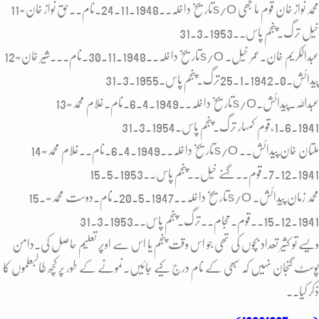
11=تاریخ داخلہ۔۔24.11.1948۔نام۔۔حق نواز خانs/o محمد نواز خان قوم مانجھی
خیل ترگ۔پنجم پاس۔۔31.3.1953
12=تاریخ داخلہ۔۔30.11.1948۔نام۔۔۔شیر خانs/o عبدالکریم خان۔عمر خیل۔
پیدائش۔25.1.1942.0ترگ۔پنجم پاس۔31.3.1955
13=تاریخ داخلہ۔۔6.4.1949.نام۔غلام محمدs/oعبداللہ۔پیدائش۔
1.6.1941،قوم کمہار ترگ۔پنجم پاس۔31.3.1954
14=تاریخ داخلہ۔۔6.4.1949.نام۔۔غلام محمدs/o ملتان خان پیدائش۔۔
7.12.1941.قوم۔۔ گہنے خیل۔۔پنجم پاس۔۔15.5.1953
15.=تاریخ داخلہ۔۔20.5.1947.نام۔دوست محمدs/o محمد زمان پیدائش۔
15.12.1941..قوم۔حجام۔۔ترگ۔پنجم پاس۔۔31.3.1953
ویسے تو کثیر تعداد بچوں کی تھی جو اس وقت پنجم یا اس سے اوپر تعلیم حاصل کی۔دامن
پوسٹ گنجان نہیں کہ سبھی کے نام درج کیے جائیں۔نمونے کے طور پر کچھ طالبعلموں کا
ذکر کیا۔۔