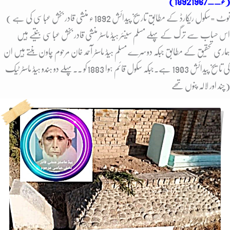
(1892ء__1967)
( نوٹ =سکول ریکارڈ کے مطابق تاریخ پیدائش 1892ء منشی قادر بخش عباسی کی ہے
اس حساب سے ترگ کے پہلے مسلم سینئر ہیڈ ماسٹر منشی قادر بخش عباسی بنتیے ہیں
ہماری تحقیق کے مطابق جبکہ دوسرے مسلم ہیڈ ماسٹر آحمد خان مرحوم چاون بنتے ہیں ان
کی تایخ پیدائش 1903 ہے۔جبکہ سکول قائم ہوا 1883کو ۔۔پہلے دو ہندو ہیڈ ماسٹر ٹیک
چند اور لالہ پنوں تھے)