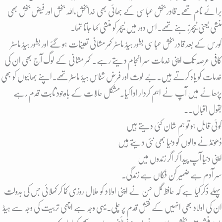
برائے نام تھے۔قادر بخش عباسی کے بھائی بھی خدابخش،اللہ بخش اور فیض بخش بھی
منشی یعنی ٹیچرز بنے تھے۔اس دور میں ٹیچر کو منشی کہا جاتا تھا۔
کورس کے بعد قادر بخش عباسی بطور ہیڈ ماسٹر کمر مشانی تعینات ہو گئے اور بطور ہیڈ ماسٹر
کافی عرصہ تک اپنی خدمات سر انجام دیتے رہے۔ کمر مشانی کے لوگ آج بھی ان کی
خدمات کو یاد کرتے ہیں۔بے لوث اور فرض شناس ہیڈ ماسٹر تھے۔اپنے بھائیوں کو بھی
پڑھانے میں آپ نے اہم کردار ادا کیا۔مشکل حالات کے باوجود ثابت قدم رہے
بقول اقبال۔۔
کوئی قابل ہو تو ہم شان کئی دیتے ہیں
ڈھونڈنے والوں کو دنیا بھی نئی دیتے ہیں
اپنی دنیا آپ پیدا کر اگر زندوں میں
سر آدم ہے ضمیر کن فکاں ہے زندگی
۔
پہلے ذکر کیا ہے کہ حافظ گل حسن نے اپنی اولاد کو حلال روزی کما کر کھلائی جس کی بدولت
ان کی اولاد بھی انہیں کے نقش قدم پر چلی۔یہی وجہ ہے اچھی تربیت کی وجہ سے ہیڈ