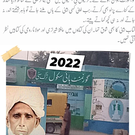
خوبصورت جوان ہوتے تھے۔گرمیوں کی چھٹیوں میں جھگی بنا کر فیملی کے ساتھ دریا سندھ
کے کنارے پڑاو بھی کرتے،جب اپنی کسی بیٹی کے ہاں ملنے جاتے تو باہر بیٹھتے اندر نہ
جاتے اور نہ ہی کچھ کھاتے پیتے،۔
کتاب بینی کا بھی شوق تھا۔ان کی کتابوں میں حافظ شیرازی اور مولانا رومی کی کتابیں نظر
آتی تھیں۔