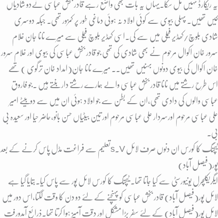
یہ ریکارڈ نہیں مل سکا۔یہاں یہ بات بھی واضع رہے قادر بخش عباسی نےدو شادیاں
کیں تھیں۔ پہلی بیوی سے کوئی اولاد نہ ہوئی دماغی طور پر کمزور تھی۔ جبکہ دوسری
شادی بلوچ/کھڈیر فیملی میں سے کی۔اسی کھڈیر بلوچ فیملی سے میرے نانا جان غلام
سرور خان اکوال مرحوم نے بھی شادی کی تھی جو قادر بخش عباسی کی بیوی اور غلام سرور
خان اکوال کی بیوی دونوں بہنیں تھیں۔۔ میرے نانا جان(امداد خان ترگوی ) تھے
اس طرح رشتے میں نانا قادر بخش عباسی والے ہمارے رشتے دار بنتے ہیں ۔جو فاروق
عباسی والوں کی دادی تھی،ان کے بطن سے جو اولاد ہوئی ان میں سے دوبیٹے امیر
علی عباسی مرحوم اورسردار علی عباسی مرحوم اور تین بیٹیاں حسن بانو،حاضر حیا اور سعیدہ بی
بی۔
تعلیم سے فراغت مڈل پاس کرنے کے بعدs.v ٹیچنگ کا کورس ان دنوں صرف لائل
پور(فیصل آباد)
ایگریکلچرل یونیورسٹی سے کیا جاتا تھا۔ ٹیچنگ کا کورس لائل پور سے پاس کیا۔بتایا گیا ہے
لائل پور(فیصل آباد) قادر بخش عباسی کو پہنچنے کے لئے دو دن کا وقت لگتا،اس دور میں
لائل پور(فیصل آباد) کے لئے سفر بڑا مشکل اور دقت آمیز ہوا کرتا تھا۔ذرائع آمدورفت