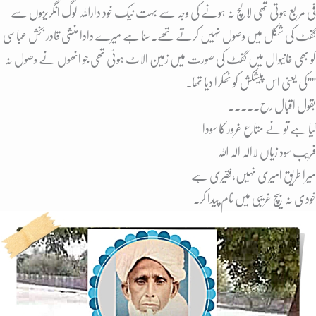
فی مربع ہوتی تھی لالچ نہ ہونے کی وجہ سے بہت نیک خود داراللہ لوگ انگریزوں سے
گفٹ کی شکل میں وصول نہیں کرتے تھے۔سنا ہے میرے دادا منشی قادر بخش عباسی
کو بھی خانیوال میں گفٹ کی صورت میں زمین الاٹ ہوئی تھی جو انھوں نے وصول نہ
کی یعنی اس پیشکش کو ٹھکرا دیا تھا۔””
بقول اقبال رح۔۔۔۔۔
کیا ہے تو نے متاع غرور کا سودا
فریب سود زیاں لاالہ الہ اللہ
میرا طریق امیری نہیں،فقیری ہے
خودی نہ بیچ غریبی میں نام پیدا کر۔