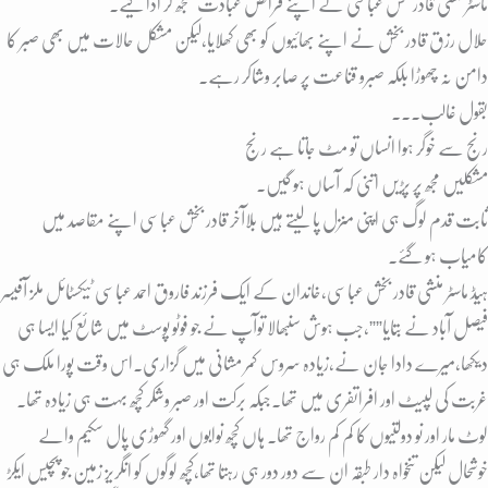
ماسٹر منشی قادر بخش عباسی نے اپنے فرائض عبادت سمجھ کر ادا کیے۔
حلال رزق قادر بخش نے اپنے بھائیوں کو بھی کھلایا،لیکن مشکل حالات میں بھی صبر کا
دامن نہ چھوڑا بلکہ صبرو قناعت پر صابر وشاکر رہے۔
بقول غالب۔۔۔
رنج سے خوگر ہوا انساں تو مٹ جاتا ہے رنج
مشکلیں مجھ پر پڑیں اتنی کہ آساں ہو گیں۔
ثابت قدم لوگ ہی اپنی منزل پا لیتے ہیں بلاآخر قادر بخش عباسی اپنے مقاصد میں
کامیاب ہو گئے۔
ہیڈ ماسٹر منشی قادر بخش عباسی،خاندان کے ایک فرزند فاروق احمد عباسی ٹیکسٹائل ملز آفیسر
فیصل آباد نے بتایا””،جب ہوش سنبھالا توآپ نے جو فوٹو پوسٹ میں شائع کیا ایسا ہی
دیکھا,میرے دادا جان نے،زیادہ سروس کمر مشانی میں گزاری۔اس وقت پورا ملک ہی
غربت کی لپیٹ اور افراتفری میں تھا۔جبکہ برکت اور صبر وشکر کچھ بہت ہی زیادہ تھا۔
لوٹ مار اور نو دولتیوں کا کم کم رواج تھا۔ ہاں کچھ نوابوں اور گھوڑی پال سکیم والے
خوشحال لیکن تنخواہ دار طبقہ ان سے دور دور ہی رہتا تھا،کچھ لوگوں کو انگریز زمین جو پچیس ایکڑ