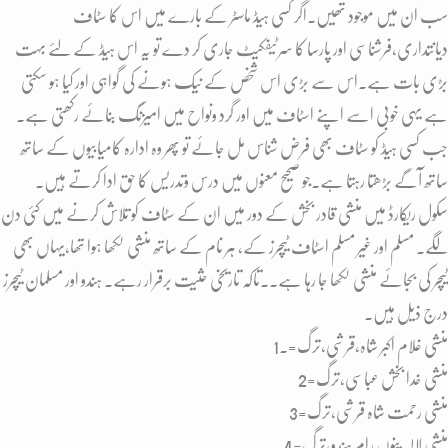
سب ان میں موجود تھیں۔اگر کسی ہیڈ ماسٹر کے بارے میں اس کا سٹاف
دیانتداری،فرشناسی اور پارسا کا سرٹیفکیٹ جاری کر دے تو یہ اس ہیڈ کے لئے بہت
بڑی بات ہے۔اس سے بڑی اس شخص کے نیک ہونے کی گواہی اور کیا ہو سکتی
ہے یہی خوبی اسے اپنے اسٹاف میں اور گرد ونواح میں امیزنگ بنائے رکھتی ہے۔
جب کسی ہیڈ کو سٹاف بھی فرض شناس مل جائے تو پھر وہ ادارہ کامیابیوں کے ساتھ
ساتھ آگے بڑھتا رہتا ہے۔جو صحیح معنوں میں درس وتدریس کا حق ادا کرتے ہیں۔
سکول ریکارڈ میں منشی قادر بخش کے دور میں ان کے سٹاف کو تلاش کرنے میں کئی دن
لگے۔ مسلم اور غیر مسلم اسٹاف ٹیچرز کے، ہر نام کے ساتھ منشی لکھا ہوا تھا،یہاں بھی
ٹیچر کی بجائے منشی لکھا جا رہا ہے۔۔تاکہ تاریخی حثیت برقرار رہے۔ ہندو اور مسلمان ٹیچرز
درج ذیل ہیں۔
1.=منشی غلام اکبر شاہ،قرشی,ترگ
2=منشی خدا بخش عباسی،ترگ
3=منشی رحمت شاہ قرشی،ترگ
4=منشی لالہ پنوں رام ہندو،ترگ