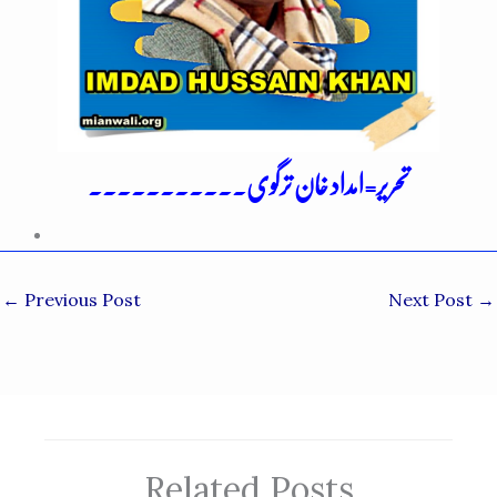
تحریر=امداد خان ترگوی۔۔۔۔۔۔۔۔۔۔۔
←
Previous Post
Next Post
→
Related Posts