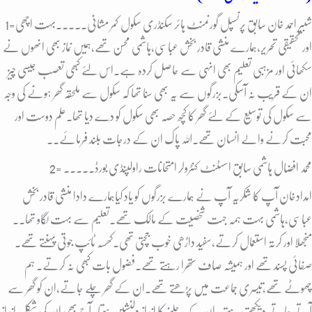
1=شبیر احمد خان سابق پرنسپل گورنمنٹ ہائر سکنڈری سکول کمر مشانی۔۔۔۔۔بہت اچھی
اور تحقیقی تحریر،ہمارے منشی قادر بخش عباسی،ہاشمی محسن تھے،ہمیں نماز بھی انھوں نے
سکھائی اور مزہبی تعلیم بھی انہی سے حاصل کردہ ہے۔اس لئے کبھی تعصب جیسی چیز
ان کے قریب نہ آسکی۔بزرگوں سے یہ بھی سنا تھا کہ سکول سے ملحقہ گھر ہونے کی وجہ
سے سکول کی توسیع کے لئے گھر کا کچھ حصہ بھی سکول کو دے دیا تھا۔علم دوست اور
محبت کرنے والے انسان تھے۔اللہ پاک ان کے درجات بلند فرمائے۔۔
2= محمد افضال ہاشمی سابق اسسٹنٹ کنٹرولر امتحانات راولپنڈی بورڈ۔۔۔۔۔
امدادخان آپ کا شکریہ آپ نے ہمارے بزرگوں کو یاد کیاہمارے دادا منشی قادر بخش
عباسی،ہاشمی بہت ہمہ جہت شخصیت کے مالک تھے۔تعلیم سے بہت لگاو تھا۔۔
منجھلا اور کرتہ استعمال کرتے،سفید داڑھی خوب جچتی تھی۔کھسہ ٹائپ جوتی پہنتے تھے۔
صفائی پسند تھے اور ہمیشہ صاف ستھرا رہتے تھے۔فضول بات کبھی نہ کرتے۔ ہم
چھوٹے تھے،تیسری جماعت میں پڑھتے تھے۔ان کے گھر چلے جاتے،ان کو گھر سے
آتے جاتے دیکھتے رہتے ۔ان کے چلنے کا انداز دلنشین ہوتا۔آج بھی ان کی شکل انداز