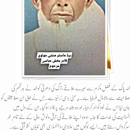
اللہ پاک کے فضل وکرم سے میرے علاقے،ترگ کی دھرتی کو اللہ نے ہرقسم کی
صلاحیت سے مالامال فرمایا ہے۔یہ مٹی بڑی زرخیز ہے۔جس نے اپنی ان صلاحیتوں کو
جان لیا اس نے خود کو امر کر دیا۔اور وہ بلند مرتبے پر فائز ہو گیا۔جن کے دل میں
انسانیت کی خدمت کا جذبہ ہو وہ اپنے علاقے کی ترقی وخوش حالی کے لئے تمام عمر
سرگرداں رہتے ہیں۔ایسے لوگوں میں عاجزی و انکساری بھی نمایاں نظر آتی ہے۔