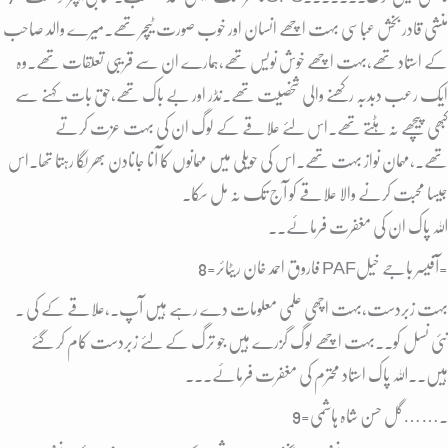
منشی قادر بخش عباسی بہت اچھے انسان اور خوب صورت ٹیچر تھے۔میرے والد صاحب
کے استاد تھے،بہت اچھے خوش نویس تھے،ہمارے ان سے قریبی تعلقات تھے۔وہ
ایک رعب دبدبہ رکھنے والی شخصیت تھے۔نڈر اور بے باک تھے،حق بات کہنے سے
کبھی پیچھے نہ ہٹتے تھے۔اس لئے علاقے کے لوگ ان کی بہت عزت کرتے
تھے۔،مہمان نواز بہت تھے۔اس کی حویلی میں مہمانوں کا آنا جانادن بھر لگا رہتا تھا۔اس
جیسا محبت کرنے والا علاقے کو آج تک نہ مل سکا۔
اللہ پاک ان کی مغفرت فرمائے۔۔
8=فاروق احمد خان ریٹائر PAFآفیسر باجے خیل=
بہت زبردست،بہت اچھی علمی معلومات دے رہے ہیں آپ۔،علاقے کے کی ۔
نئی نسل کو۔۔بہت اچھے لوگ گزرے ہیں جو ترگ کے لئے زبردست کام کر گئے
ہیں۔۔
اللہ پاک استاد محترم کی مغفرت فرمائے۔۔۔
9=گل حسن شاہ ہاشمی…….