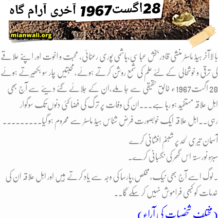
با لاآخر ہیڈ ماسٹر منشی قادر بخش عباسی،ہاشمی پوری رعنائی، محبت و اخوت اور اپنے علاقے
کی ترقی و خوشحالی کے لئے علم کی شمع روشن کرتے ہوئے،محبتیں چار سو بکھیرتے ہوئے
28 اگست1967ء خالق حقیقی سے جا ملے،ان کے جلائے گئے دیئے سے آج بھی
اہل علاقہ مستفید ہو رہا ہے۔۔۔ان کی وفات پر ترگ کی فضا کئی دنوں تک سوگوار
رہی۔۔اہل علاقہ ایک خوبصورت فرض شناس ہیڈ ماسٹر سے محروم ہو گیا۔۔۔۔۔۔۔۔۔
آسمان تیری لحد پر شبنم افشانی کرے
سبزہ نورستہ اس گھر کی نگہبانی کرے۔
۔لوگ اسے آج بھی نیک،مخلص،پارسا کی وجہ سے یاد کرتے ہیں اور اہل علاقہ ان کی
خدمات کو کبھی فراموش نہیں کر سکے گا۔۔
(مختلف شخصیات کی آراء)