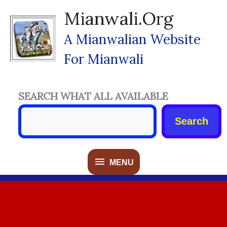
Skip
Mianwali.org
To
Content
A Mianwalian Website
For Mianwali
SEARCH WHAT ALL AVAILABLE
Search
MENU
MENU