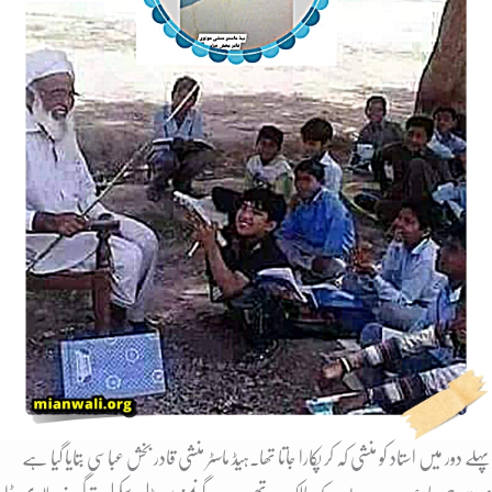
پہلے دور میں استاد کو منشی کہ کر پکارا جاتا تھا۔ہیڈ ماسٹر منشی قادر بخش عباسی بتایا گیا ہے