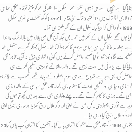
بتایا گیا ہے بچپن سے ہی زہین لگتے تھے۔ سکول داخلے کی عمر کو پہنچے تو قادر بخش عباسی
کو گورننمنٹ پرائمری سکول(موجودہH/Sترگ سٹی) نزد لاری اڈا ترگ میں 17 اکتوبر
1899ء کو داخل کرا دیا گیا۔سکول ان کے گھر ملحقہ ہی تھا۔
گویا یوں سمجھے سکول ان کے گھر میں تھا۔جس جگہ آج کل علی پلازہ مین بازار ترگ بنا ہوا
ہے پہلے یہ حافظ گل حسن عباسی مرحوم کا گھر ہوا کرتا تھا۔سکول کیونکہ گھر سے متصل تھا
تعلیم سے لگاو خود بخود ہو گیا تعلیم حاصل کرنے میں کوئی دشواری پیش نہ آئی۔قادر بخش
بتایا گیا ہے پڑھائی میں بہت ذہین تھے۔والد حافظ تھے تو مزہبی تعلیم گھر سے ہی
حاصل کی،یہی وجہ ہے شروع سے ہی صوم وصلواہ کے پابند تھے۔تعصب سے بلاتر ہو
کر سماجی وسیاسی اور تعلیمی خدمت کا سفر جاری رکھا۔قادر بخش عباسی کے والد درزی
بھی تھے۔درزی کا کام کرتے تھے۔۔پہلے پٹواری بھی رہے بعد میں کچھ قباحتوں کی
وجہ سے نوکری چھوڑ دی۔گل حسن نے اپنی اولاد کو حلال رزق کھلایا اور ساری زندگی اپنی
اولاد کو حلال رزق کیا درس دیا۔۔
23جنوری 1904ء کو قادربخش نے پنجم کا امتحان پاس کیا۔ آٹھویں کا امتحان کب پاس کیا