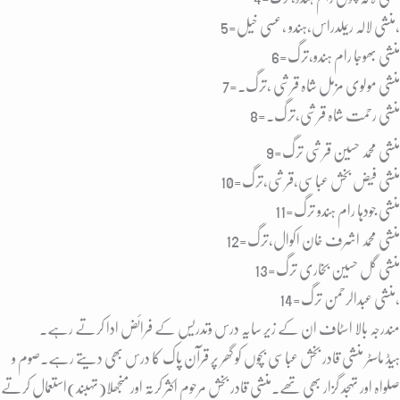
5=منشی لالہ ریملدراس،ہندو ،عسی خیل،
6=منشی بھوجا رام ہندو،ترگ
7=منشی مولوی مزمل شاہ قرشی ،ترگ۔
8=منشی رحمت شاہ قرشی،ترگ۔
9=منشی محمد حسین قرشی ترگ
10=منشی فیض بخش عباسی،قرشی،ترگ
11=منشی جودہا رام ہندو ترگ
12=منشی محمد اشرف خان اکوال،ترگ
13=منشی گل حسین بخاری ترگ
14=منشی عبدالرحمن ترگ،
مندرجہ بالا اسٹاف ان کے زیر سایہ درس وتدریس کے فرائض ادا کرتے رہے۔
ہیڈ ماسٹر منشی قادر بخش عباسی بچوں کو گھر پر قرآن پاک کا درس بھی دیتے رہے۔صوم و
صلواہ اور تہجد گزار بھی تھے۔منشی قادر بخش مرحوم اکثر کرتہ اور منجھلا(تہبند)استعمال کرتے