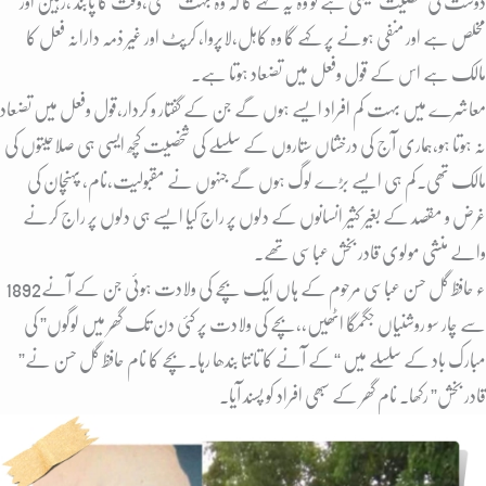
دوست کی شخصیت کیسی ہے تو وہ یہ کہے گا کہ وہ بہت محنتی،وقت کا پابند ،زہین اور
مخلص ہے اور منفی ہونے پر کہے گا وہ کاہل،لاپروا، کرپٹ اور غیر ذمہ دارانہ فعل کا
مالک ہے اس کے قول وفعل میں تضعاد ہوتا ہے۔
معاشرے میں بہت کم افراد ایسے ہوں گے جن کے گفتار و کردار،قول وفعل میں تضعاد
نہ ہوتا ہو،ہماری آج کی درخشاں ستاروں کے سلسلے کی شخصیت کچھ ایسی ہی صلاحیتوں کی
مالک تھی۔کم ہی ایسے بڑے لوگ ہوں گے جنہوں نے مقبولیت،نام، پہنچان کی
غرض و مقصد کے بغیر کثیر انسانوں کے دلوں پر راج کیا ایسے ہی دلوں پر راج کرنے
والے منشی مولوی قادر بخش عباسی تھے۔
1892ء حافظ گل حسن عباسی مرحوم کے ہاں ایک بچے کی ولادت ہوئی جن کے آنے
سے چار سو روشنیاں جگمگا اٹھیں،،بچے کی ولادت پر کئی دن تک گھر میں لوگوں” کی
مبارک باد کے سلسلے میں “کے آنے کا تانتا بندھا رہا۔بچے کا نام حافظ گل حسن نے”
قادر بخش” رکھا۔ نام گھر کے سبھی افراد کو پسند آیا۔