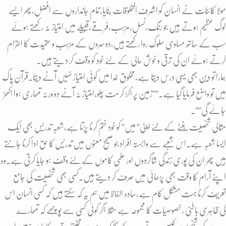
مولا کائنات نے انسان کو اشرف المخلوقات بنایا،تمام جانداروں سے افضل،پھر ایسے
لوگ عظیم ہوتے ہیں جو رنگ،نسل،مزہب،فرقے،قبیلے میں امتیاز نہ رکھتے ہوئے
سب کے ساتھ مساوی سلوک روا رکھتے ہیں،دوسروں کے مزہب و عقیدت کا احترام
کرتے ہوئے ان کی ترقی و خوش حالی کے لئے خود کو وقف کر دیتے ہیں۔
ہمارا تو دین بھی یہی درس دیتا ہے،مخلوق خدا میں کوئی امتیاز نہیں آنے دیتا۔قرآن پاک
میں تو واضع فرمایا گیا ہے۔””زمین پر اکڑ کر مت چلو،امتیاز نہ آنے دو ورنہ تمھاری ہوا اکھڑ
جائے گی””۔
مثالی شخصیت بننے کے لئے اپنی” میں” کو خود ختم کرنا پڑتا ہے،شعبہ تدریس بھی ایک
ایسا شعبہ ہے۔اس شعبے سے وابستہ افراد جو صحیح معنوں میں تدریس کا حق ادا کرنا جانتے
ہیں پھر ان کی پوری زندگی شاگردوں اور علمی کاموں کے لئے وقف ہو جایا کرتی ہے۔وہ
اپنے آرام کا وقت بھی پڑھائی میں صرف کر دیتے ہیں۔کسی بھی شخصیت کی جامع
تعریف کرنا بہت مشکل کام ہے،سادہ الفاظ میں ہم یہ کہ سکتے ہیں کہ کسی انسان اس
کی ظاہری باطنی ،خصوصیات کا مجموعہ ہے مثلا اگر کوئی کسی سے پوچھے کہ تمھارے