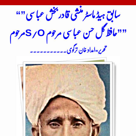
“”سابق ہیڈ ماسٹر منشی قادر بخش عباسی
مرحومS/O حافظ گل حسن عباسی مرحوم””
تحریر=امداد خان ترگوی۔۔۔۔۔۔۔۔۔۔۔