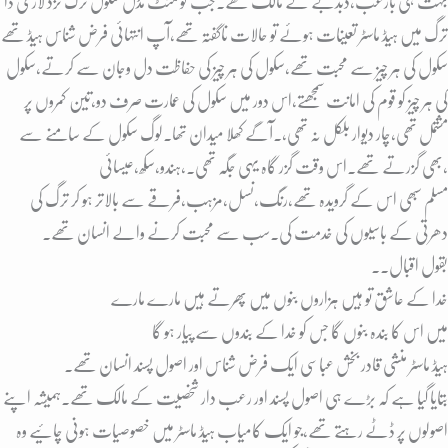
بہت ہی بارعب،دبدبے کے مالک تھے۔جب گونمنٹ مڈل سکول ترگ نزد لاری ڈا
ترگ میں ہیڈ ماسٹر تعینات ہوئے تو حالات ناگفتہ تھے،آپ انتہائی فرض شناس ہیڈ تھے
سکول کی ہر چیز سے محبت تھے،سکول کی ہر چیز کی حفاظت دل وجان سے کرتے،سکول
کی ہر چیز کو قوم کی امانت سمجھتے،اس دور میں سکول کی عمارت صرف دو،تین کمروں پر
مشتمل تھی،چار دیوار بلکل نہ تھی،۔آگے کھلا میدان تھا۔لوگ سکول کے سامنے سے
بھی گزرتے تھے۔اس وقت گزر گاہ یہی جگہ تھی۔،ہندو،سکھ،عیسائی،
مسلم سبھی اس کے گرویدہ تھے،رنگ،نسل،مزہب،فرقے سے بالاتر ہو کر ترگ کی
دھرتی کے باسیوں کی خدمت کی۔سب سے محبت کرنے والے انسان تھے۔
بقول اقبال۔۔
خدا کے عاشق تو ہیں ہزاروں بنوں میں پھرتے ہیں مارے مارے
میں اس کا بندہ بنوں گا جس کو خدا کے بندوں سے پیار ہو گا
ہیڈ ماسٹر منشی قادر بخش عباسی ایک فرض شناس اور اصول پسند انسان تھے۔
بتایا گیا ہے کہ بڑے ہی اصول پسند اور رعب دار شخصیت کے مالک تھے۔ہمیشہ اپنے
اصولوں پر ڈٹے رہتے تھے،جو ایک کامیاب ہیڈ ماسٹر میں خصوصیات ہونی چائیے وہ