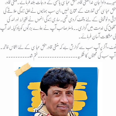
میرے دادا جان خدا منشی قادر بخش عباسی ہاشمی کے درجات بلند فرمائے۔منشی قادر
بخش عباسی کسی تعارف کے محتاج نہیں،ان سب بھائیوں نےاپنی زندگی علاقے کی
ترقی و خوشحالی کے لئے وقف کردی تھی۔ساری زندگی انھوں نے فقیرانہ اور اللہ کی
مخلوق کی خدمت میں گزاری۔۔
ماسٹر صاحب آپ نے
ہمارے بزرگوں کو یاد کیا۔اللہ آپ
کی مشکلات آسان فرمائے۔
نوٹ=آخر پر آپ سب سے گزارش ہے کہ منشی قادر بخش عباسی کے لئے التماس فاتحہ۔
۔۔۔۔۔۔۔۔۔۔۔۔۔۔۔ختم شد۔۔۔۔۔۔۔۔۔۔
آپ سب کی محبتوں کا شکریہ۔۔