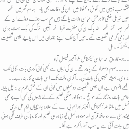
گفتگو سب ذہین میں نقوش و محفوظ ہیں۔ان کی وفات بھی یاد ہے ہم گھر میں تھے
ہمیں خبر ملی منشی قادر بخش عباسی وفات پا گئے ہیں ہم سب دوڑے دوڑے ان کے
گھر چلے گئے تھے۔ اللہ پاک ان کی مغفرت فرمائے۔آمین۔ترگ کی ایک بہت بڑی
اور نامی گرامی شخصیت تھے۔ہمیں آج تک اپنے خاندان میں اس پایے جیسی شخصیت
دیکھنے کو نہ ملی
۔۔3=فاروق احمد عباسی ٹیکسٹائل ملز آفیسر فیصل آباد
۔۔۔۔۔صوم وصلواہ کے پابند تھے۔ان کی زبان سے کبھی کوئی گندی بات،گالی تک
نہ دی۔ہمیشہ محبتوں کی بات کی۔۔آخری وقت تک اسی بات پر کار بند رہے۔۔
مجھے افسوس ہے ان جیسی شخصیت دو نسلوں میں کوئی ان کے نقش قدم پر نہ چل پایا۔
خاص بات روزگار کے مواقع نہ ہونا اور مہنگی تعلیم کےلئے پیسوں کی کمی اب چوتھی
نسل میں ماشااللہ ٹیکسٹائل انجینئر اور ایم بی اے کے علاوہ چار بچیاں ایم فل زرعی
یونیورسٹی سے دو حافظ قرآن اور موجودہ نسل کچھ زیادہ ہی تعلیم اور کاروبار کی طرف لگی ہوئی
ہیں،بات آتی ہے یہ سب تمھارا کرم ہے آقا۔