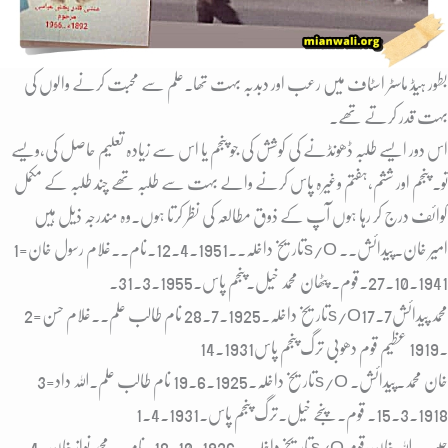
بطور ہیڈ ماسٹر اسٹاف میں رعب اور دبدبہ بہت تھا۔علم سے محبت کرنے والوں کی
بہت قدر کرتے تھے۔
اس دور ایسے طلبہ ڈھونڈنے کی کوشش کی جو پنجم یا اس سے زیادہ تعلیم حاصل کی،ویسے
تو۔ پنجم اور ششم،ہفتم وغیرہ پاس کرنے والے بہت سے طلبہ تھے چند طلبہ کے مکمل
کوائف درج کر رہا ہوں آپ کے ذوق مطالعہ کی نظر کرتا ہوں۔وہ مندرجہ ذیل ہیں
1=تاریخ داخلہ۔۔12.4.1951.نام۔۔غلام رسول خانs/o امیر خان۔پیدائش۔۔
27.10.1941.قوم۔ پٹھان محمد خیل۔پنجم پاس۔31.3.1955۔
2=تاریخ داخلہ۔28.7.1925 نام طالب علم۔۔غلام حسنs/oمحمد پیدائش17.7
.1919 عظیم قوم دھوبی ترگ پنجم پاس14.1931
3=تاریخ داخلہ۔19.6.1925 نام طالب علم۔اللہ دادs/o خان محمد۔پیدائش۔
15.3.1918۔ قوم۔پنجے خیل۔ترگ پنجم پاس۔1.4.1931
4=تاریخ داخلہ۔۔18.10.1926۔نام۔۔محمد نواز خانs/o حبیب اللہ خان،قوم