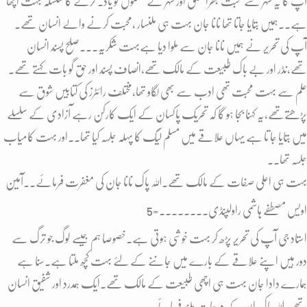
آپ کا یہ شہر سے محبت بھرا تعلق اور شہر کے محسنوں کو یاد۔ کرنے کا سلسلہ بہت اچھا
ہے۔۔ہمیں بتایا جاتا تھا نانا جان بہت ہی ملنسار ،محبت کرنے والے انسان تھے۔
آپ کی تحریر نے ہمیں نانا جان سے ملوا دیا ہےبہت شکریہ۔۔۔صلح پسند انسان
تھے،نڈر اور بے باک طبیعت کے مالک تھے,انصاف پسند اور حق گو بات کہتے تھے۔
علم سے بہت محبت تھی ادب سے بھی لگاو تھا،مختلف رائٹرز کی کتابیں شوق سے
پڑھتےتھے،یہ کہنا بجا ہو گا کہ تحریک پاکسان کے ایک کارکن رہے آزادی کے سلسلے
میں بتایا جا تا ہے یہاں علاقے میں مسلم لیگ کا پہلہ جلسہ کیا تھا۔۔اور بہت کامیاب
جلسہ تھا۔۔
بہت ہی اعلی صفات کے مالک تھے۔اللہ پاک نانا جان کی مغفرت فرمائے۔۔آمین
5=اویس مصطفے ہاشمی راولپنڈی۔۔۔۔۔۔۔۔
استاد جی آپ کی تحریر پڑھ کر بہت خوشی ہوتی ہے۔خصوصا ہم جیسے لوگ جو ترگ سے
دور ہیں اپنے علاقے کے بارے میں جاننے کے لئے بہت کچھ ملتا ہے۔سنا ہے
ہمارے دادا جان بہت ہی اچھی طبیعت کے مالک تھے۔ایک ہمدرد اور شفیق انسان
تھے۔اللہ پاک ان کے درجات بلند فرمائے۔