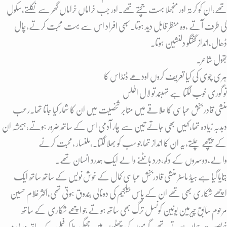
تھے،ان کو کرتہ اور منجھلا بہت جچتے تھے۔اور جب خراماں خراماں گھر سے نکلتے،سکول
کی طرف آتے ،وہ منظر قابل دید ہوتا۔سبھی افراد اس سے بہت محبت کرتے،چال
ڈھال،انداز گفتگو دلنشین ہوتا۔
بقول شاعر۔
ہری چوی کی کیا تعریف کروں اودھے ڈنڈاس کا
تو گوری خوب لگتا ہے تہبند تو لال اطلس
منشی قادر بخش عباسی کا علاقے میں متابر شخصیت میں ان کا شمار کیا جاتا تھا۔رعب
دبدبہ زیادہ تھا،کہیں بھی جاتے تین سے چار آدمی اس کے ساتھ ضرور ہوتے،ہیمشہ ان
کے پیچھے چلتے،یہ ان کا انداز تھا جو سب کو بھلا لگتا۔،ملنسار ،محبت کرنے
والے،دوسروں کے دکھ،درد بانٹنے والے ایک ہمدرد انسان تھے۔
بتایا گیا ہے ہیڈ ماسٹر منشی قادربخش عباسی کمال کے خوش نویس کے ساتھ ساتھ ایک
اچھے شکاری بھی تھے ان کے پاس بیلجیم کی دونالی بندوق ہوتی تھی،اکثر غلام حسین
مرحوم سابق چیرمین یونین کونسل ترگ بھی ساتھ ہوتے جو اچھے شکاری کے ساتھ