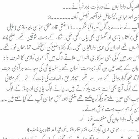
اللہ پاک دادا جان کے درجات بلند فرمائے۔۔
۔
3زبیر احمد عباسی،ٹیکسٹائل ملز آفیسر فیصل آباد۔۔۔۔۔۔۔۔
آپ نے ہمارے بزرگوں کو یاد کیا شکریہ۔۔دادا مںشی قادر بخش عباسی،نیزہ بازی(چپلی
کلی) نشانہ بازی اور گھوڑی بھی پال رکھی تھی۔ شکار کے بہت شوقین تھے۔صلح پسند
انسان تھے اور ان کی حویلی دارالیمان تھی۔،رکھ رکھاو ضلع کی سطح تک تھا،مہمان نواز تھے۔
اس دور میں کوئی بھی سرکاری افسر اس علاقے ترگ میں آتا مہمان نوازی کا شرف دادا
جان کے حصے میں ہی آتا۔زبردست انسان تھے۔سفید پوشی کی وجہ سے ہر آدمی عزت
کرتا،تہجد گزار جوانی کے دور سے تھے۔ہیمشہ حق و انصاف کی بات کرتے۔۔کمر مشانی
کے لوگ آج بھی اسے بہت یاد کرتے ہیں۔ پرانے لوگ چاپری اور پہاڑ کے لوگ
جب بھی ہمیں ملتے تو دیکھ کر پوچھتے تھے منشی قادر بخش عباسی آپ کے کیا لگتے ہیں۔یہ
سن کر ہم سب بہت خوش ہوتے۔
اللہ پاک دادا جان کی مغفرت فرمائے۔
4=۔خورشید احمد شاہ ہیڈ ماسٹر G/P/S موسی خان آباد ترگ……….