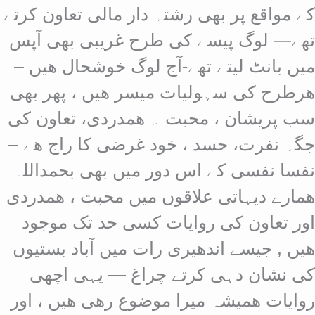
کے مواقع پر بھی رشتہ دار مالی تعاون کرتے
تھے— لوگ پیسے کی طرح غریبی بھی آپس
میں بانٹ لیتے تھے-آج لوگ خوشحال ھیں –
ھرطرح کی سہولیات میسر ھیں ، پھر بھی
سب پریشان ، محبت ۔ ھمدردی، تعاون کی
جگہ نفرت، حسد ، خود غرضی کا راج ھے –
نفسا نفسی کے اس دور میں بھی بحمداللہ
ھمارے دیہاتی علاقوں میں محبت ، ھمدردی
اور تعاون کی روایات کسی حد تک موجود
ھیں , جیسے اندھیری رات میں آباد بستیوں
کی نشان دہی کرتے چراغ — یہی اچھی
روایات ھمیشہ میرا موضوع رھی ھیں ، اور