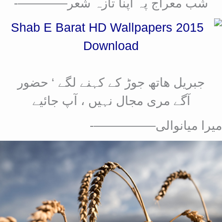
شب معراج پہ اپنا تازہ شعر————-
جبریل ھاتھ جوڑ کے کہنے لگے ‘ حضور
آگے مری مجال نہیں ، آپ جائیے
میرا میانوالی—————-