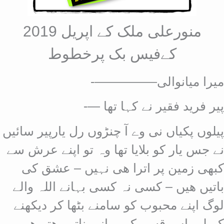
منورعلی ملک کے اپریل 2019
کےفیس بک پرخطوط
میرا میانوالی—————-
پیر فرید فقیر نے کہا تھا —-
پیلوں پکیاں نی وے آ چنڑوں رل یارپیر سائیں
نے جس یار کو بلایا تھا وہ تو اپنے عرش سے
کبھی زمین پر اترا ھی نہیں – عشق کی
باتیں ھیں – کسی نہ کسی بہانے اللہ والے
لوگ اپنے محبوب کو سامنے بٹھا کر دیکھنے
کے لیے اس قسم کے بہانے بناتے رھتے ھیں –