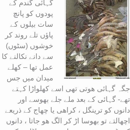
گہائی گندم کے
پودوں کو پانچ
سات بیلوں کے
پاؤں تلے روند کر
خوشوں (سٹوں)
سے دانے نکالنے کا
عمل تھا – کھلے
میدان میں جس
جگہ گہائی ھوتی تھی اسے کھلواڑا کہتے
تھے- گہائی کے بعد ملے جلے بھوسے اور
دانوں کو ترینگل ، کراھی یا چھا
ج کے ذریعے
اچھالتے تو بھوسا اڑ کر الگ ھو جاتا ، دانوں