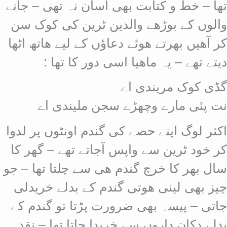
تھا – خط و کتابت بھی آسان نہ تھی – جانے
والوں کے بوڑھے والدین ٹرین کی کوک سن
کر آھیں بھرتے ھوئے دعاؤں کے لیے ھاتھ اٹھا
دیتے تھے – یہ ماھیا اسی دور کا تھا :
گڈی کوک مریندی اے
نت پئی مارے وچھڑے سجن ملیندی اے
اکثر لوگ اپنے حصے کی گندم اونٹوں پر لدوا
کر خود ٹرین سے واپس آجاتے تھے – گھر کا
سال بھر کا خرچ گندم ھی سے چلتا تھا – جو
چیز بھی لینی ھوتی گندم کے بدلے خریدلی
جاتی – پیسہ بھی ضرورت پڑتا تو گندم کے
بدلے دکان داروں سے خریدا جاتا تھا – نقد