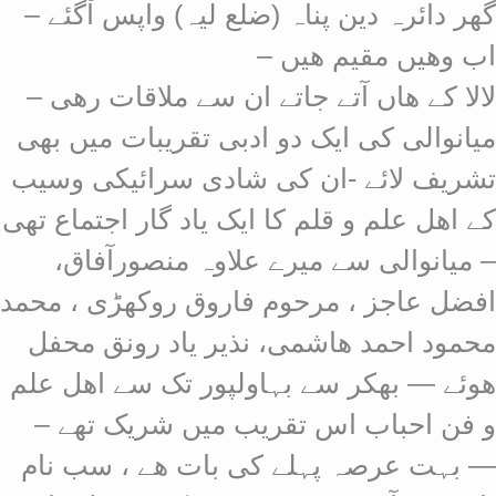
گھر دائرہ دین پناہ (ضلع لیہ) واپس آگئے –
اب وھیں مقیم ھیں –
لالا کے ھاں آتے جاتے ان سے ملاقات رھی –
میانوالی کی ایک دو ادبی تقریبات میں بھی
تشریف لائے -ان کی شادی سرائیکی وسیب
کے اھل علم و قلم کا ایک یاد گار اجتماع تھی
– میانوالی سے میرے علاوہ منصورآفاق،
افضل عاجز ، مرحوم فاروق روکھڑی ، محمد
محمود احمد ھاشمی، نذیر یاد رونق محفل
ھوئے — بھکر سے بہاولپور تک سے اھل علم
و فن احباب اس تقریب میں شریک تھے –
— بہت عرصہ پہلے کی بات ھے ، سب نام