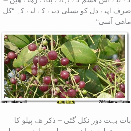
صرف اپنے دل کو تسلی دینے کے لیے کہ “کل
ماھی آسی“-
بات بہت دور نکل گئی – ذکر ھے پیلو کا
جسے ھماری زبان میں پیلوں ، اردومیں پیلو