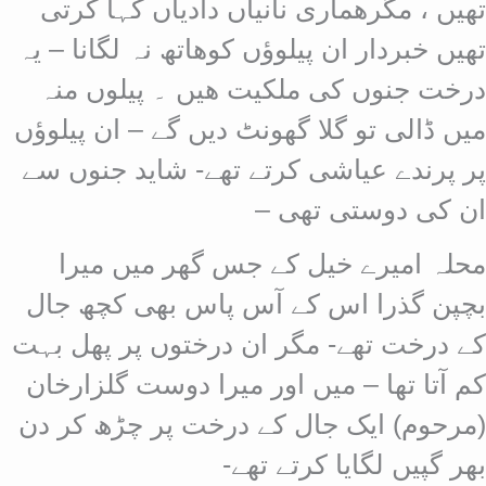
تھیں ، مگرھماری نانیاں دادیاں کہا کرتی
تھیں خبردار ان پیلوؤں کوھاتھ نہ لگانا – یہ
درخت جنوں کی ملکیت ھیں ۔ پیلوں منہ
میں ڈالی تو گلا گھونٹ دیں گے – ان پیلوؤں
پر پرندے عیاشی کرتے تھے- شاید جنوں سے
ان کی دوستی تھی –
محلہ امیرے خیل کے جس گھر میں میرا
بچپن گذرا اس کے آس پاس بھی کچھ جال
کے درخت تھے- مگر ان درختوں پر پھل بہت
کم آتا تھا – میں اور میرا دوست گلزارخان
(مرحوم) ایک جال کے درخت پر چڑھ کر دن
بھر گپیں لگایا کرتے تھے-