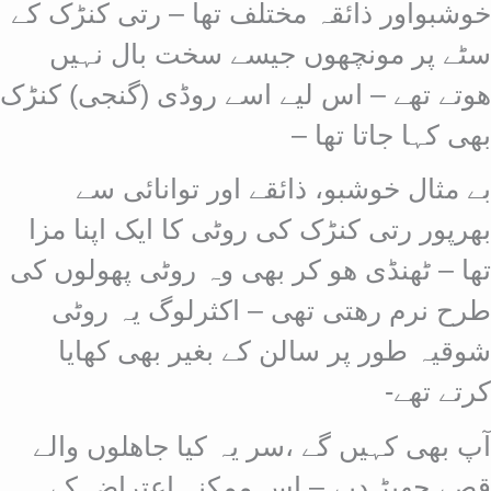
خوشبواور ذائقہ مختلف تھا – رتی کنڑک کے
سٹے پر مونچھوں جیسے سخت بال نہیں
ھوتے تھے – اس لیے اسے روڈی (گنجی) کنڑک
بھی کہا جاتا تھا –
بے مثال خوشبو، ذائقے اور توانائی سے
بھرپور رتی کنڑک کی روٹی کا ایک اپنا مزا
تھا – ٹھنڈی ھو کر بھی وہ روٹی پھولوں کی
طرح نرم رھتی تھی – اکثرلوگ یہ روٹی
شوقیہ طور پر سالن کے بغیر بھی کھایا
کرتے تھے-
آپ بھی کہیں گے ،سر یہ کیا جاھلوں والے
قصے چھیڑ دیے – اس ممکنہ اعتراض کے