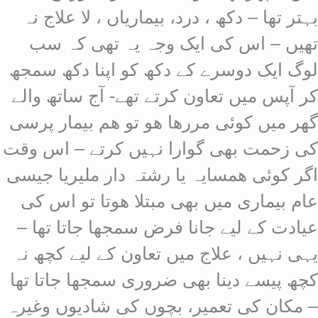
بہتر تھا – دکھ ، درد، بیماریاں ، لا علاج نہ
تھیں – اس کی ایک وجہ یہ تھی کہ سب
لوگ ایک دوسرے کے دکھ کو اپنا دکھ سمجھ
کر آپس میں تعاون کرتے تھے- آج ساتھ والے
گھر میں کوئی مررھا ھو تو ھم بیمار پرسی
کی زحمت بھی گوارا نہیں کرتے – اس وقت
اگر کوئی ھمسایہ یا رشتہ دار ملیریا جیسی
عام بیماری میں بھی مبتلا ھوتا تو اس کی
عیادت کے لیے جانا
فرض سمجھا جاتا تھا –
یہی نہیں ، علاج میں تعاون کے لیے کچھ نہ
کچھ پیسے دینا بھی ضروری سمجھا جاتا تھا
– مکان کی تعمیر، بچوں کی شادیوں وغیرہ