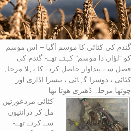
گندم کی کٹائی کا موسم آگیا – اس موسم
کو “لؤاں دا موسم“ کہتے تھے- گندم کی
فصل سے پیداوار حاصل کرنے کا پہلا مرحلہ
کٹائی ، دوسرا گہائی ، تیسرا اڈاری اور
چوتھا مرحلہ ڈھیری ھوتا تھا –
کٹائی مردعورتیں
مل کر درانتیوں
سے کرتے تھے-