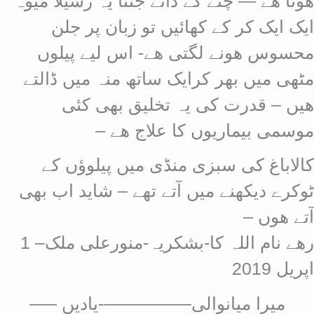
ھوتا ھے — چنے کے دانے جتنا یہ رسیلا میوہ
ایک ایک کر کے کھائیں تو زبان پر جلن
محسوس ھونے لگتی ھے- اس لیے پیلوں
مٹھی میں بھر کرایک ساتھ منہ میں ڈالتے
ھیں – قدرت کی یہ تخلیق بھی کئی
موسمی بیماریوں کا علاج ھے –
کالاباغ کی سبزی منڈی میں پیلوؤں کے
ٹوکرے دیکھنے میں آتے تھے – شاید اب بھی
آتے ھوں –
رھے نام اللہ کا-بشکریہ-منورعلی ملک– 1
اپریل 2019
میرا میانوالی—————-یادیں —–