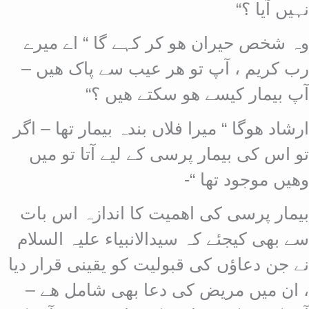
نہیں آیا ؟“
وہ شخص حیران ھو کر کہے گا “ اے میرے
رب کریم ، آپ تو ھر عیب سے پاک ھیں –
آپ بیمار کیسے ھو سکتے ھیں ؟“
ارشاد ھوگا “ میرا فلاں بندہ بیمار تھا – اگر
تو اس کی بیمار پرسی کے لیے آتا تو میں
وھیں موجود تھا “-
بیمار پرسی کی اھمیت کا اندازہ اس بات
سے بھی کیجئے کہ سیدالانبیاء علیہ السلام
نے جن دعاؤں کی قبولیت کو یقینی قرار دیا
، ان میں مریض کی دعا بھی شامل ھے –