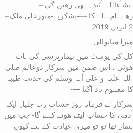
انشآءاللہ آئندہ بھی رھیں گی –
رھے نام اللہ کا —-
بشکریہ-منورعلی ملک–
2 اپریل 2019
میرا میانوالی—————-
کل کی پوسٹ میں بیمارپرسی کی بات
ھوئی ، اس ضمن میں سرکار دوعالم صلی
اللہ علیہ و علی آلہ وسلم کی حدیث طیبہ
کا مفہوم یاد آگیا —-
سرکار نے فرمایا روز حساب رب جلیل ایک
آدمی کا حساب لیتے ھوئے کہے گا- جب میں
بیمار تھا تو تو میری عیادت کے لیے کیوں