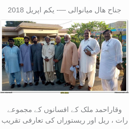
جناح ھال میانوالی —- یکم اپریل 2018
وقاراحمد ملک کے افسانوں کے مجموعے
رات ، ریل اور ریستوراں کی تعارفی تقریب