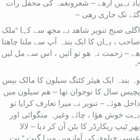
یاد نہیں آرھے – شعرونغمہ کی محفل رات
گئے تک جاری رھی –
اگلی صبح تنویر شاھد نے مجھ سے کہا “ملک
صاحب ، یہاں کا ایک بندہ آپ سے ملنا چاھتا
ھے – زحمت نہ ھو تو آئیں ، اس سے مل لیں
“-
وہ بندہ ایک ھیئر کٹنگ سیلون کا مالک بیس
پچیس سال کا نوجوان تھا – ھم سیلون میں
داخل ھوئے – تنویر نے میرا تعارف کرایا تو
بہت خوش ھؤا ، چائے وغیرہ منگوائی اور
پھر ٹیپ ریکارڈر کا بٹن آن کر دیا – لالا
عیسی خیلوی کی آوازمیں میرا گیت “ نت