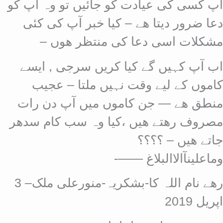
آپ کسی کی عیادت کو جائیں تو وہ آپ کو
دعا ضرور دیتا ھے – کیا خبر آپ کی کئی
مشکلات اسی دعا کی منتظر ھوں –
اب آپ کہیں گے کیا کریں سرجی , ایسے
کاموں کے لیے وقت نہیں ملتا – عجیب
منطق ھے — جن کاموں میں آپ دن رات
مصروف رھتے ھیں ،کیا وہ سب کام سدھر
جاتے ھیں – ؟؟؟؟
وماعلینآالاالبلاغ ——-
رھے نام اللہ کا-بشکریہ-منورعلی ملک– 3
اپریل 2019