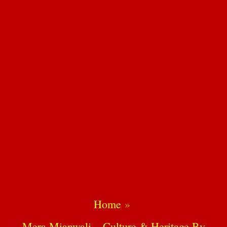
Home
Mera Mianwali – Culture & Heritage By