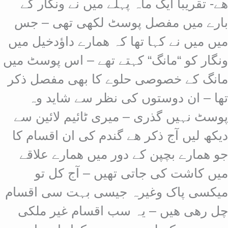
ھے- تقریبا ایک ماہ پہلے میں نے ونگار کے
بارے میں مفصل پوسٹ لکھی تھی – جس
میں میں نے کہا تھا کہ ھمارے داؤدخیل میں
ونگار کو “مانگ“ کہتے تھے – اس پوسٹ میں
مانگ کے خصوصی حلوے کا بھی مفصل ذکر
تھا – ان دوستوں کی نظر سے شاید وہ
پوسٹ نہیں گذری – میری ٹائیم لائین سے
دیکھ لیں آج ذکر ھے گندم کی ان اقسام کا
جو ھمارے بچپن کے دور میں ھمارے علاقے
میں کاشت کی جاتی تھیں – آج کل تو
میکسی پاک وغیرہ جیسی بہت سی اقسام
چل رھی ھیں – یہ سب اقسام غیر ملکی