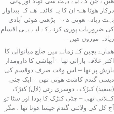
ھیں ، جن کے لیے بہت سی کھاد اور پانی
درکار ھوتا ھے- ان کا یہ فائدہ ھے کہ پیداوار
بہت زیادہ ھوتی ھے – بڑھتی ھوئی آبادی
کی ضروریات پوری کرنے کے لیے یہی اقسام
زیادہ موزوں ھیں –
ھمارے بچپن کے زمانے میں ضلع میانوالی کا
اکثر علاقہ بارانی تھا – آبپاشی کا دارومدار
بارش پر تھا – اس وقت صرف دوقسم کی
دیسی گندم کاشت ھوتی تھی – ایک چٹی
(سفید) کںڑک ، دوسری رتی (لال) کنڑک
کہلاتی تھی – چٹی کنڑک کا پودا اور سٹا تو
آج کل کی ولائتی گندم جیسا ھوتا تھا ، مگر