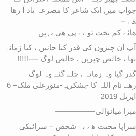
جواب میں ایک شاعر کا مصرعہ یاد آ رھا
ھے –
ھائے کم بخت تو نے پی ھی نہیں
آپ ان چیزوں کی قدر کیا جانیں ، کیا زمانہ
تھا ، خالص چیزیں ، خالص لوگ —-!!!!!
گذر گیا وہ زمانہ ، چلے گئے وہ لوگ
رھے نام اللہ کا -بشکریہ-منورعلی ملک– 6
اپریل 2019
میرا میانوالی—————-
سراپا محبت ھے یہ شخص – سرائیکی