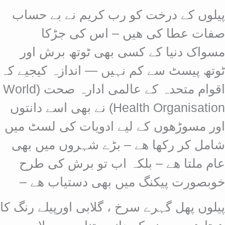
پیلوں کے درخت کو رب کریم نے بے حساب
صفات عطا کی ھیں – اس کی جڑکا
مسواک دنیا کے کسی بھی ٹوتھ برش اور
ٹوتھ پیسٹ سے کم نہیں — اندازہ کیجیے کہ
اقوام متحدہ کے عالمی ادارہ صحت (World
Health Organisation) نے بھی اسے دانتوں
اور مسوڑھوں کے لیے ادویات کی لسٹ میں
شامل کر رکھا ھے – بڑے شہروں میں بھی
عام ملتا ھے – بلکہ اب تو برش کی طرح
خوبصورت پیکنگ میں بھی دستیاب ھے –
پیلوں پھل گہرے سرخ ، گلابی اورپیلے رنگ کا