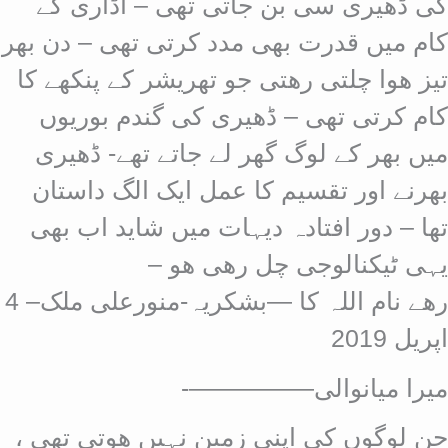
کی ڈھیری سی بن جاتی تھی – اڈاری کے
کام میں قدرت بھی مدد کرتی تھی – دن بھر
تیز ھوا چلتی رھتی جو تھریشر کے پنکھے کا
کام کرتی تھی – ڈھیری کی گندم بوریوں
میں بھر کے لوگ گھر لے جاتے تھے- ڈھیری
بھرنے اور تقسیم کا عمل ایک الگ داستان
تھا – دور افتادہ دیہات میں شاید اب بھی
یہی ٹیکنالوجی چل رھی ھو –
رھے نام اللہ کا —
بشکریہ-منورعلی ملک– 4
اپریل 2019
میرا میانوالی—————-
جن لوگوں کی اپنی زمین نہیں ھوتی تھی ،