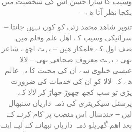
وسیب کا سارا حسن اس کی شخصیت میں
یکجا نظر آتا ھے –
تنویر شاھد محمد زئی کو کون نہیں جانتا –
سرائیکی وسیب کے اھل علم وقلم میں
صف اول کے قلمکار ھیں – بہت اچھے شاعر
بھی ، بہت معروف صحافی بھی – لالا
عیسی خیلوی سے ان کی محبت کا یہ عالم
ھے کہ لالا کو ان کی خدمات کی ضرورت
پڑی تو سب کچھ چھوڑ چھاڑ کر لالا کے
پرسنل سیکریٹری کی ذمہ داریاں سنبھال
لیں – چندسال اس منصب پر کام کرنے کے
بعد اھم گھریلو ذمہ داریاں نبھانے کے لیے
اپنے