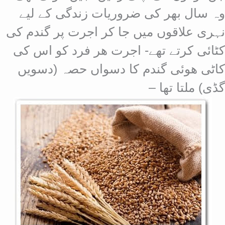
وہ سال بھر کی ضروریات زندگی کے لیے
نہری علاقوں میں جا کر اجرت پر گندم کی
کٹائی کرتے تھے- اجرت ھر فرد کو اس کی
کاٹی ھوئی گندم کا دسواں حصہ (دسویں
گڈی) ملتا تھا –