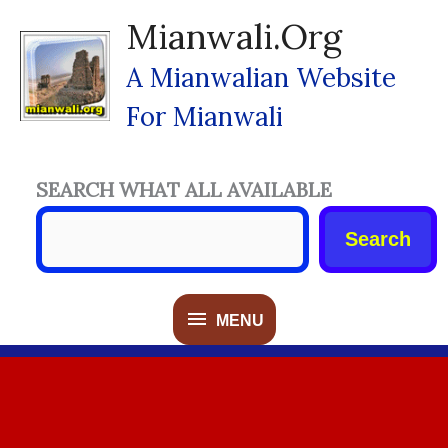
Skip
Mianwali.org
To
Content
A Mianwalian Website
For Mianwali
SEARCH WHAT ALL AVAILABLE
Search
MENU
MENU