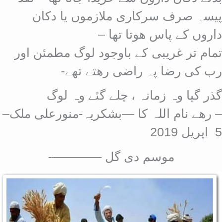
پیسہ صرف سرکاری ملازموں یا دکان
داروں کے پاس ھوتا تھا –
تمام تر غریبی کے باوجود لوگ مطمئن اور
رب کی رضا پہ راضی رھتے تھے-
گذر گیا وہ زمانہ ، چلے گئے وہ لوگ
– رھے نام اللہ کا —بشکریہ-منورعلی ملک–
5 اپریل 2019
موسم دی گل ————-