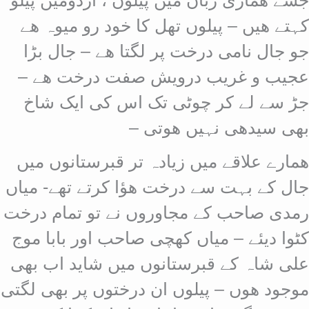
کہتے ھیں – پیلوں تھل کا خود رو میوہ ھے
جو جال نامی درخت پر لگتا ھے – جال بڑا
عجیب و غریب درویش صفت درخت ھے –
جڑ سے لے کر چوٹی تک اس کی ایک شاخ
بھی سیدھی نہیں ھوتی –
ھمارے علاقے میں زیادہ تر قبرستانوں میں
جال کے بہت سے درخت ھؤا کرتے تھے- میاں
رمدی صاحب کے مجاوروں نے تو تمام درخت
کٹوا دیئے – میاں کھچی صاحب اور بابا موج
علی شاہ کے قبرستانوں میں شاید اب بھی
موجود ھوں – پیلوں ان درختوں پر بھی لگتی