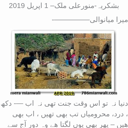
بشکریہ-منورعلی ملک– 1 اپریل 2019
میرا میانوالی—————-
دنیا نہ تو اس وقت جنت تھی نہ اب —- دکھ
، درد، محرومیاں تب بھی تھیں ، اب بھی
ھیں – پھر بھی یوں لگتا ھے وہ دور آج سے