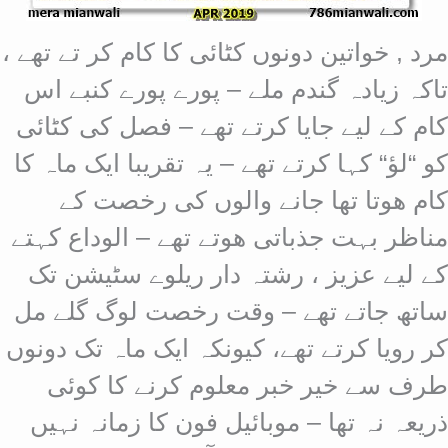
مرد , خواتین دونوں کٹائی کا کام کر تے تھے ،
تاکہ زیادہ گندم ملے – پورے پورے کنبے اس
کام کے لیے جایا کرتے تھے – فصل کی کٹائی
کو “لؤ“ کہا کرتے تھے – یہ تقریبا ایک ماہ کا
کام ھوتا تھا جانے والوں کی رخصت کے
مناظر بہت جذباتی ھوتے تھے – الوداع کہتے
کے لیے عزیز ، رشتہ دار ریلوے سٹیشن تک
ساتھ جاتے تھے – وقت رخصت لوگ گلے مل
کر رویا کرتے تھے، کیونکہ ایک ماہ تک دونوں
طرف سے خیر خبر معلوم کرنے کا کوئی
ذریعہ نہ تھا – موبائیل فون کا زمانہ نہیں