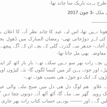
 طرح بہت باریک سا چاند تھا-
ی ملک
-3 جون 2017
ل ———–
تا نہیں تھا، اس لیے عید کا چاند نظر آنے کا اعلان بھ
 لہر دوڑجاتی تھی- رمضان المبارک میں ڈھول بجا 
جاتے- جدھر سے گذرتے گلی کے بچے ان کے آگے پیچھے ڈ
عاوضہ بھی مل جاتا تھا-
چے رات بھر سو نہیں سکتے تھے- بار بار اٹھ کر اپن
پڑے اور جوتے پہن کر میں کیسا لگوں گا- نئے کپڑوں ا
ڑوں کے ایک دو جوڑے ھی نصیب ھوتے تھے-
ے کے علاوہ ھم لوگ دل ھی دل میں صبح ملنے والی
وپیہ گھر سے ملے گا، آٹھ آٹھ آنے دونوں چچا دیں گے
لیں گے ، اور ——– یونہی حساب کتاب رات بھر جاری رھ