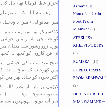
اعزاز عطا فرمایا تھا- بال کی
Asmat Gul
—- رھے نام اللہ کا – منورعل
Khattak – Urdu
Poet From
میرا میانوالی / میرا داؤدخی
Mianwali
(2)
لاؤڈسپیکر تو اس زمانے میں ھو
ATEEL ISA
گونجتے ھی شہر میں خوشی کی
KHELVI POETRY
پورے زوروشور سے میدان میں آ
(2)
ان فن کاروں کو کچھ نہ کچھ م
BUMBRAs
(11)
صبح عید منانے کی
خوشی میں ب
میں کھوجاتے کہ صبح یہ نئے ک
BUREAUCRATS
اکثر بچوں کو سال بھر میں کپ
FROM MIANWALI
(2)
کپڑوں پر بار بار نظر ڈالن
منصوبے سوچتے رھتے——-( ایک ر
DISTINGUISHED
چار آنے دونوں پھوپھیوں سے م
MIANWALIANS —