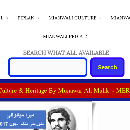
EL
PIPLAN
MIANWALI CULTURE
MIANWA
MIANWALI PEDIA
SEARCH WHAT ALL AVAILABLE
Search
Culture & Heritage By Munawar Ali Malik
MER