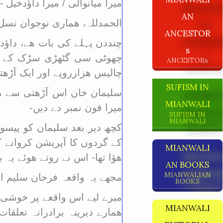
میرا میانوالی / میرا داؤدخ
AN
الحمدللہ، ھماری نوجوان نسل
ANCESTOR
چنددن پہلے کی بات ھے، داؤدخ
S
چھوٹی سی گٹھڑی سڑک کے کنا
ANCESTORs
چالیس ھزارروپے اور ایک آڑھ
SUFISM IN
سلیمان خان اس آڑھتی سے ملا،
MIANWALI
میرا فون نمبر دے دیں-
SUFISM IN
MIANWALI
کچھ دیر بعد سلیمان کو پیسوں
کے گردوں کا آپریشن کروانے ک
MIANWALI
ھؤا تھا- اس نے روتے ھوئے یہ
AN BOOKS
MIANWALIAN
مجھے یہ واقعہ فرحان سلیم اح
BOOKS
میرے لیے اس واقعے پر خوشی ا
MIANWALI
ھمارے دیرینہ برادرانہ تعلقا