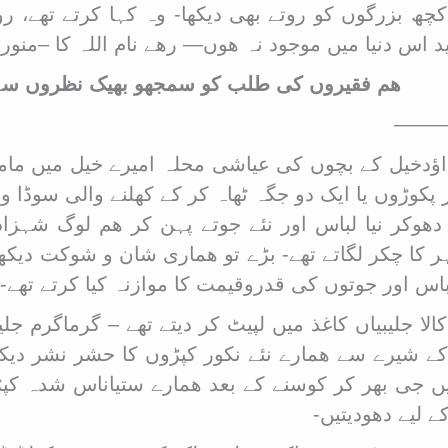
چھ بزرگوں کو روتے بھی دیکھا- وہ کہا کرتے تھے، ر
اس دنیا میں موجود نہ ھوں— رھے نام اللہ کا –منورع
ھم فقیروں کی طلب کو سمجھو بھیک نظروں سے
ل ———
ؤدخیل کے بچوں کی عیاشی محلہ امیرے خیل میں ماما 
 پکوڑوں یا ایک دو جگہ ٹھاہ کر کے کھلنے والی سوڈا و
 دھوکر نیا لباس اور نئے جوتے پہن کر ھم لوگ شہز
 کا چکر لگاتے تھے- بڑے تو ھماری شان
و شوکت دیکھ ک
س اور جوتوں کی قدروقیمت کا موازنہ کیا کرتے تھے-
الا جلیبیاں کاغذ میں لپیٹ کر دیتے تھے – گرماگرم جل
ے شیرے سے ھمارے نئے نکور کپڑوں کا حشر نشر دیکھ 
 جی بھر کر کوسنے کے بعد ھمارے ستیاناس شدہ کپڑے ات
ے لیے دھودیتیں-