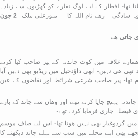
تھا- افطار کے لیے لوگ نقارے کو گھڑیوں سے زیادہ
 وہ سادگی – رھے نام اللہ کا — منورعلی ملک –
2 جون
ی جاتی ھے
 ھمارے علاقہ میں کوٹ چاندنہ کے پیر صاحب کیا کرتے
 تھی ھی نہیں- ابھی داؤدخیل میں ریڈیو بھی نہیں آیا
نظام تھا- پیر صاحب شرعی شرائط اور تقاضوں کے عین
دنہ پہنچ جایا کرتے تھے، اور وھاں سے چاند کے بارے
ی فیصلہ جاری فرمایا کرتے تھے-
ں گردوغبار بھی نہیں ھوتا تھا- اس لیے صاف موسم
جھے بھی اپنے محلے میں سب سے پہلے چاند دیکھنے کا