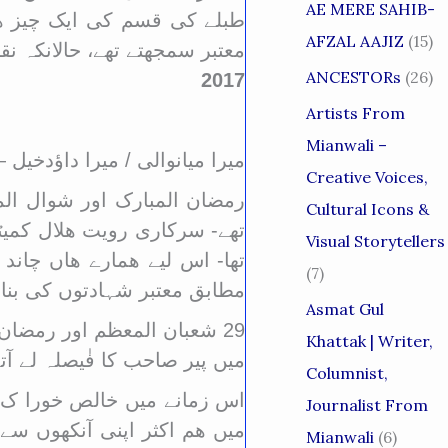
AE MERE SAHIB-
طبلے کی قسم کی ایک چیز ھوت
AFZAL AAJIZ
(15)
معتبر سمجھتے تھے، حالانکہ ن
ANCESTORs
(26)
2017
Artists From
Mianwali –
میرا میانوالی / میرا داؤد
Creative Voices,
رمضان المبارک اور شوال المک
Cultural Icons &
تھے- سرکاری رویت ھلال کمیٹی
Visual Storytellers
تھا- اس لیے ھمارے ھاں چاند 
(7)
مطابق معتبر شہادتوں کی بنا پ
Asmat Gul
29 شعبان
المعظم اور رمضان ا
Khattak | Writer,
میں پیر صاحب کا فٰیصلہ لے آ
Columnist,
اس زمانے میں خالص خورا ک ک
Journalist From
میں ھم اکثر اپنی آنکھوں سے 
Mianwali
(6)