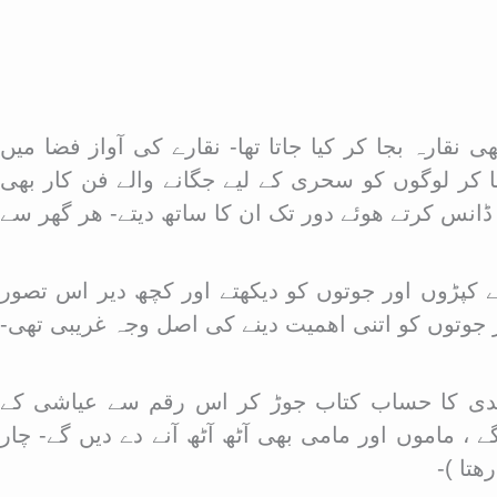
ی نقارہ بجا کر کیا جاتا تھا- نقارے کی آواز فضا میں
کر لوگوں کو سحری کے لیے جگانے والے فن کار بھی
انس کرتے ھوئے دور تک ان کا ساتھ دیتے- ھر گھر سے
ے کپڑوں اور جوتوں کو دیکھتے اور کچھ دیر اس تصور
ور جوتوں کو اتنی اھمیت دینے کی اصل وجہ غریبی تھی-
 عیدی کا حساب کتاب جوڑ کر اس رقم سے عیاشی کے
 ، ماموں اور مامی بھی آٹھ آٹھ آنے دے دیں گے- چار
تا )-