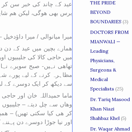
THE PRIDE
عید کے چاند کی خبر سن کر ک
BEYOND
برس بھی ھوگی، لیکن ھم شاید 
BOUNDARIES
(3)
DOCTORS FROM
میرا میانوالی / میرا داؤدخی
MIANWALI —
ھمارے بچپن میں عید کے دن دا
Leading
میں حاجی کالا کی جلیبیوں اور
Physicians,
تھاھی نہیں- صبح سویرے نہا
Surgeons &
مظاہرہ کرنے کے لیے پورے شہر
Medical
سے دیکھ کر ایک دوسرے کے لبا
Specialists
(25)
ماما حمیداللہ خان اور حاجی ک
Dr. Tariq Masood
وھاں سے چل دیتے – جلیبیوں ک
Khan Niazi
کر ھی کیا سکتی تھیں) – ھمیں
Shahbaz Khel
(5)
اور نیا جوڑا دوسرے دن پہننے ک
Dr. Waqar Ahmad