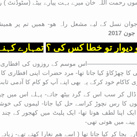
موں رحمت اللہ خان میرے بہت پیارے بیٹے (سٹوڈنٹ ) ر
نوجوان نسل کے لیے مشعل راہ ھو- ھمیں تم پر ھمیش
 دیوار تو خطا کس کی ؟
تمہارے کہنے
یل ————————–اس موسم کے روزوں کی افطاری کا منظر
ی کا چھڑکاؤ کیا جاتا تھا- مرد حضرات اپنی افطاری کا 
ی کاکام خود کرکے یہ بھی اپنے آپ کو کام کا آدمی ثابت 
نی ڈال کر سب اس کے گرد بیٹھ جاتے- پہلے اس میں 
موں کا رس نچوڑ کراسے حل کیا جاتا- لیموں کی خوش
ایک اپنا لطف ھوتا تھا- ایک پلیٹ میں کھجور کے چند
ینے میں ھوتی تھی-
ہ بجا کر کیا جاتا تھا ( اسے ھم نغارا کھتے تھے- زی