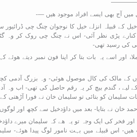
یل ————–
 میں آج بھی ایسے افراد موجود ھیں —-
یل کے قبیلہ انزلے خیل کا نوجوان چنگ چی ڈرائیور سل
رے پڑی نظر آئی- اس نے چنگ چی روک کر وہ گٹھڑی
تی کی رسید تھی-
 اور اسے یہ بات بتا کر اپنا فون نمبر دیتے ھوئے 
 کے مالک کی کال موصول ھوئی- وہ بزرگ آدمی کچہ کے
ے لیے ، گندم بیچ کر یہ رقم حاصل کی تھی- اب وہ آ
 بات سلیمان کو بتائی تو سلیمان خان نے فورا آڑھتی 
مد خان نے بتایا- بعد میں داؤدخیل سے کچھ اور لوگو
ور فخر کی ایک وجہ تو یہ ھے کہ سلیمان میرے داؤدخی
ت ھیں- اس قبیلے میں بہت نامور لوگ پیدا ھوئے- سلی