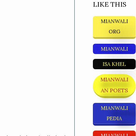
LIKE THIS
MIANWALI
ORG
MIANWALI
ISA KHEL
MIANWALI
AN POETS
MIANWALI
PEDIA
MIANWALI