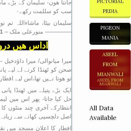
PICTORIAL
جانتا ھوں- سلیمان کے بڑے ما
PEDIA
سب کو سللمت رکھے٠
سلیمان بیٹا، ماشاءاللہ تم 
PIGEON
————– منورعلی ملک –
1 جون 2017
MANIA
اداس ھیں درو
ASEEL
میرا میانوالی/ میرا داؤدخ
FROM
صحن کو ٹھنڈا کرنے لے لیے پان
MIANWALI
تو ھوتا نہیں تھا،اس لیے افطار
ASEEL FROM
MIANWALI
ایک بڑے پتیلے میں ٹھنڈا پا
حل
کیا جاتا- پھر اس میں لی
All Data
انتظارکے آخری چند منٹوں کا 
اصل دلچسپی کھانے سے زیادہ پ
Available
افطار کا اعلان مسجد میں نقار