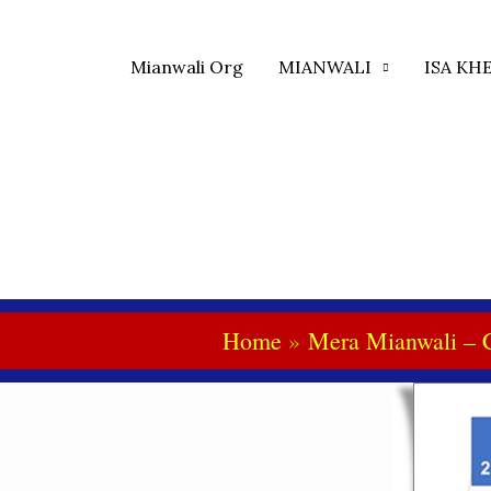
Mianwali Org
MIANWALI
ISA KH
Home
Mera Mianwali – 