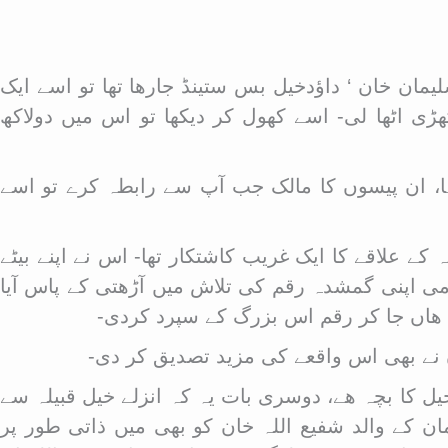
یمان خان ‘ داؤدخیل بس ستینڈ جارھا تھا تو اسے ایک
 اٹھا لی- اسے کھول کر دیکھا تو اس میں دولاکھ
کہا، ان پیسوں کا مالک جب آپ سے رابطہ کرے تو اسے
 علاقے کا ایک غریب کاشتکار تھا- اس نے اپنے بیٹے
دمی اپنی گمشدہ رقم کی تلاش میں آڑھتی کے پاس آیا
کے ھاں جا کر رقم اس بزرگ کے سپرد کردی-
ں نے بھی اس واقعے کی مزید تصدیق کر دی-
ل کا بچہ ھے، دوسری بات یہ کہ انزلے خیل قبیلہ سے
مان کے والد شفیع اللہ خان کو بھی میں ذاتی طور پر