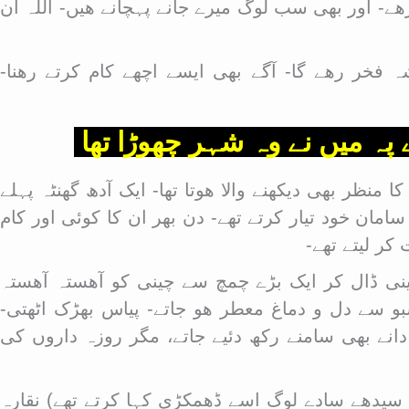
ھے- اور بھی سب لوگ میرے جانے پہچانے ھیں- اللہ ان
ہ فخر رھے گا- آگے بھی ایسے اچھے کام کرتے رھنا-
 پہ میں نے وہ شہر چھوڑا تھا
 بھی دیکھنے والا ھوتا تھا- ایک آدھ گھنٹہ پہلے
سامان خود تیار کرتے تھے- دن بھر ان کا کوئی اور کام
کر لیتے تھے-
چینی ڈال کر ایک بڑے چمچ سے چینی کو آھستہ آھستہ
بو سے دل و دماغ معطر ھو جاتے- پیاس بھڑک اٹھتی-
 دانے بھی سامنے رکھ دئیے جاتے، مگر روزہ داروں کی
ادہ سیدھے سادے لوگ اسے ڈھمکڑی کہا کرتے تھے) نقارہ