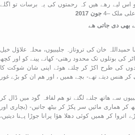
و اس لیے رھے ھیں کہ رحمتوں کی یہ برسات تو اگلے
لی ملک –4
جون 2017
 بھی دی جاتی ھے
حمیداللہ خان کی تروتازہ جلیبیوں، محلہ علاؤل خیل
اٹر کی بوتلوں تک محدود رھتی- کھانے پینے کو اور کچھ
ادوں کی طرح اکڑ کر چلتے ھوئے اپنی شان شوکت کا
ر ھنس دیتے تھے- بچے ھمیں ، اور ھم ان کو بڑے غور
یبیوں سے ھاتھ جلنے لگتے تو ھم لفافہ گود میں ڈال کر
کر ھماری مائیں سر پکڑ کر بیٹھ جاتیں- (بچاری اور
روا کر ھمیں کوئی دھلا ھؤا پرانا جوڑا پہنا دیتیں،