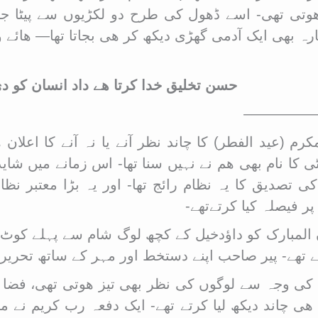
ی تھی- اسے ڈھول کی طرح دو لکڑیوں سے پیٹا جاتا 
قارہ بھی ایک آدمی گھڑی دیکھ کر ھی بجاتا تھا— ھائے
حسن تخلیق خدا کرتا ھے داد انسان کو د
خیل —————–
رم (عید الفطر) کا چاند نظر آنے یا نہ آنے کا اعلان
 کا نام بھی ھم نے نہیں سنا تھا- اس زمانے میں شاید
کی تصدیق کا یہ نظام رائج تھا- اور یہ بڑا معتبر 
ر فیصلہ کیا کرتےتھے-
لمبارک کو داؤدخیل کے کچھ لوگ شام سے پہلے کوٹ چان
تے تھے- پیر صاحب اپنے دستخط اور مہر کے ساتھ تحریر
ی وجہ سے لوگوں کی نظر بھی تیز ھوتی تھی، فضا می
ھی چاند دیکھ لیا کرتے تھے- ایک دفعہ رب کریم نے م