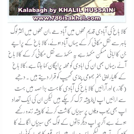
کالا باغ کی آبادی قدیم محلوں میں آباد ھے ،ان محلوں میں اکثر لوگ
باہر سے نقل مکانی کر کے یہاں آباد ہوئے، کالا باغ کے پراچے
جن کا ابائی مسکن مکھڈ ہے یہ مکھڈ سے نقل مکانی کر کے کالا باغ
آۓ ،یہاں بھی ان کی ابادی کو محلہ پراچگان کہا جاتا ہے ،کالا باغ
کے کلیار اپنی جنم بھومی پنڈی گھیپ کو قرار دیتے ہیں ۔ دھبے
(گازر) اور آرائیں کالا باغ کی آبادی کا بہت بڑا حصہ ہیں بہت
سے ارائیں اپ اپنا پیشہ ترک کر چکے ہیں لیکن ان کی ایک تعداد
اپ بھی ٹیوب ویلوں پر سبزیاں کاشت کرنے کا پیشہ زندہ رکھے
ہوئے ہے اگرچہ اپ دیگر ذاتوں کے لوگ بھی سبزیاں اگانے کا
کام کرتے ہیں لیکن اس میدان میں اس قوم کا ہم پلہ کوئی اور