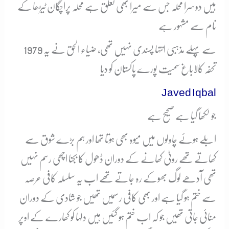
ہیں دوسرا محلہ جس سے میرا بھی تعلق ہے محلہ پراچگان ٹیڑھا کے
نام سے مشہور ہے
1979 سے پہلے مذہبی انتہا پسندی نہیں تھی، ضیاء الحق نے یہ
تحفہ کالاباغ سمیت پورے پاکستان کو دیا
Javed Iqbal
جو لکھا گیا ہے صحیح ہے
ابلے ہوئے چاولوں میں میوہ بھی ہوتا تھا اور ہم بڑے شوق سے
کھاتے تھے روٹی کھانے کے دوران ڈھول کا بجنا اچھی رسم نہیں
تھی آدھے لوگ بھوکے رہ جاتے تھے اب یہ سلسلہ کافی عرصہ
سے ختم ہو گیا ہے اور بھی کافی رسمیں تھیں جو شادی کے دوران
منائی جاتی تھیں جو کہ اب ختم ہو گئیں ہیں دلہا کو کھارے کے اوپر