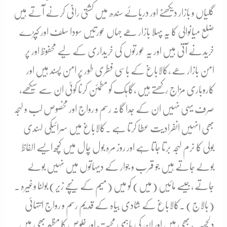
گلیاں و بازار دیکھنے اور دریائے سندھ میں کشتی رانی کرنے آتے ہیں
ضلع میانوالی کا یہ پہلا بازار ھے جہاں عورتیں سودا سلف اور کپڑے
خریدنے آتی ہیں اور یہ عورتوں کی خریداری کے لیے محفوظ اور پر
امن بازار ھے ،کالاباغ کے باسی فطری طور پر امن پسند ہیں اور
کاروباری مزاج رکھتے ہیں ،گاہک کو مطمئن کرنا کوئی ان سے سیکھے،
صرف یہی نہیں ان کے جدا گانہ رسم و رواج اور مخصوص لب و لہجہ
بھی انہیں انفرادیت عطا کرتا ہے ۔کالاباغ میں سرائیکی لہندی
بولی کا نرم لہجہ برتا جاتا ہے اور روز مرہ بول چال میں کچھ ایسے الفاظ
بولے جاتے ہیں جو قرب و جوار کے دیہاتوں میں نہیں بولے
جاتے ،جیسے مائیں (میں) کو میں (میم کے نیچے زیر) بولنا وغیرہ ۔
(بالاج) ۔کالاباغ کے شادی بیاہ کے قدیم رسم و رواج انتہائی
دلچسپ بھی ہیں اور ان کی باہمی محبت اور خلوص کا مظہر بھی ہیں