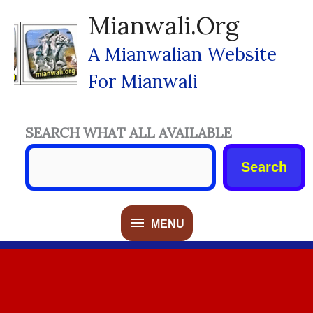
Skip
Mianwali.org
To
Content
A Mianwalian Website
For Mianwali
SEARCH WHAT ALL AVAILABLE
Search
MENU
MENU