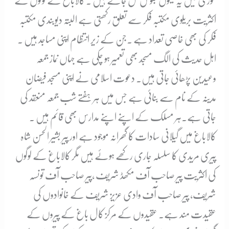
موری میں یہ تینوں جلوس مل جاتے ہیں ۔ کالاباغ کے لوگوں کے
اکثریت بریلوی مکتبہ فکر سے تعلق رکھتی ہے البتہ دیوبندی مکتبہ
فکر کی بھی خاصی تعداد ہے ۔جن کے زیر انتظام اپنی مساجد ہیں ۔
اہل حدیث کی الگ مسجد بھی تعمیر ہو چکی ہے جہاں نماز جمعہ
وعیدین پڑھائی جاتی ہیں۔ دعوت اسلامی نے اپنی مسجد فیضان
مدینہ کے نام سے بنائی ہے جس میں ہر ہفتے شب جمعہ منعقد کی
جاتی ہے۔ہر مسلک کے اپنے اپنے مدارس بھی قائم ہیں ۔
کالاباغ میں گیلانی سادات کا گھرانہ موجود ہے اور پیر بشیر الحسن شاہ
پیری مریدی کا سلسلہ جاری رکھے ہوئے ہیں مگر کالاباغ کے لوگوں
کی اکثریت پیر صاحب آف مکھڈ شریف ،پیر صاحب آف تونسہ
شریف، پیر صاحب آف وادی عزیز شریف کے خانوادوں کی
عقیدت مند ہے۔ عقیدوں کے مرکز کال باغ کے پیروں کے