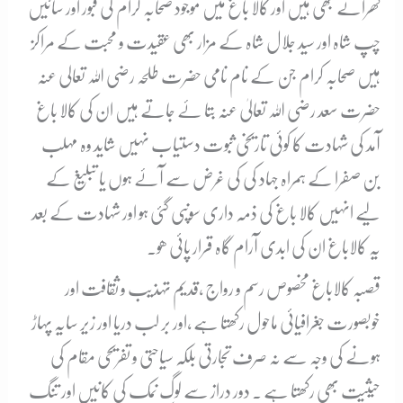
گھرانے بھی ہیں اور کالا باغ میں موجود صحابہ کرام کی قبور اور سائیں
چپ شاہ اور سید جلال شاہ کے مزار بھی عقیدت و محبت کے مراکز
ہیں صحابہ کرام جن کے نام نامی حضرت طلحہ رضی اللہ تعالی عنہ
حضرت سعد رضی اللہ تعالیٰ عنہ بتا ۓ جاتے ہیں ان کی کالا باغ
آمد کی شہادت کا کوئی تاریخی ثبوت دستیاب نہیں شاید وہ مہلب
بن صفرا کے ہمراہ جہاد کی کی غرض سے آۓ ہوں یا تبلیغ کے
لیے انہیں کالا باغ کی ذمہ داری سونپی گئی ہو اور شہادت کے بعد
یہ کالاباغ ان کی ابدی آرام گاہ قرار پائی ھو۔
قصبہ کالاباغ مخصوص رسم و رواج ،قدیم تہذیب و ثقافت اور
خوبصورت جغرافیائی ماحول رکھتا ہے ،اور بر لب دریا اور زیر سایہ پہاڑ
ہونے کی وجہ سے نہ صرف تجارتی بلکہ سیاحتی و تفریحی مقام کی
حیثیت بھی رکھتا ہے ۔ دور دراز سے لوگ نمک کی کانیں اور تنگ