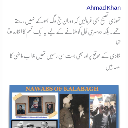
Ahmad Khan
تھوڑی تصحیح بھی فرمالیں کہ دوران جنج لوگ بھوکے نہیں رہتے
تھے۔ بلکہ دوسری ٹولی کو بٹھانے کے لیے یہ ایک قسم کا اشارہ ہوتا
تھا
شادی کے موقع پر اور بھی بہت سی رسمیں تھیں جو اب ماضی کا
حصّہ ہیں