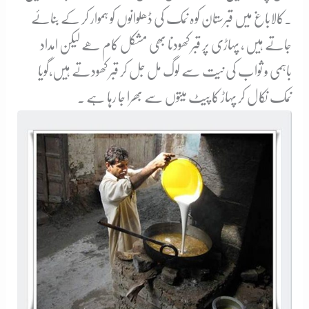
۔کالاباغ میں قبرستان کوہ نمک کی ڈھلوانوں کو ہموار کر کے بنائے
جاتے ہیں ، پہاڑی پر قبر کھودنا بھی مشکل کام ھے لیکن امداد
باہمی و ثواب کی نیت سے لوگ مل جل کر قبر کھودتے ہیں،گویا
نمک نکال کر پہاڑ کا پیٹ میتوں سے بھرا جا رہا ہے ۔