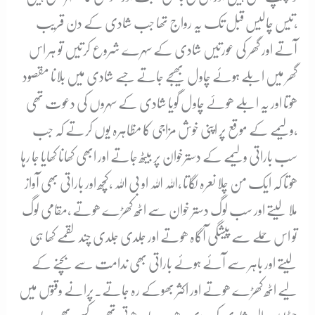
،تیس چالیس قبل تک یہ رواج تھا جب شادی کے دن قریب
آتے اور گھر کی عورتیں شادی کے سہرے شروع کرتیں تو ہر اس
گھر میں ابلے ہوئے چاول بھیجے جاتے جسے شادی میں بلانا مقصود
ھوتا اور یہ ابلے ھوۓ چاول گویا شادی کے سہروں کی دعوت تھی
،ولیمے کے موقع پر اپنی خوش مزاجی کا مظاہرہ یوں کرتے کہ جب
سب باراتی ولیمے کے دسترخوان پر بیٹھ جاتے اور ابھی کھانا کھایا جا رہا
ھوتا کہ ایک من چلا نعرہ لگاتا ،اللہ اللہ او بی اللہ ،کچھ اور باراتی بھی آواز
ملا لیتے اور سب لوگ دستر خوان سے اٹھ کھڑے ھوتے ،مقامی لوگ
تو اس حملے سے پیشگی آگاہ ھوتے اور جلدی جلدی چند لقمے کھا ہی
لیتے اور باہر سے آئے ہوئے باراتی بھی ندامت سے بچنے کے
لیے اٹھ کھڑے ھوتے اور اکثر بھوکے رہ جاتے۔پرانے وقتوں میں