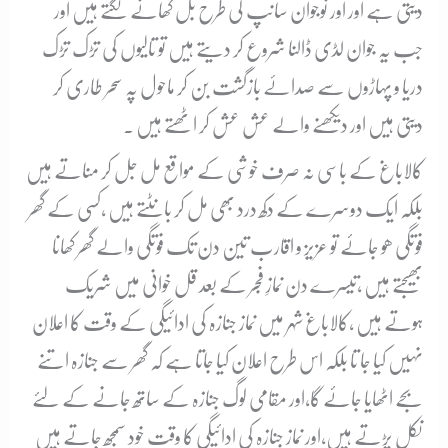
دیتی ہے اور اور نوجوان سانپ کی طرح بل کھانے لگتے ہیں اور
جب یہ جوان لڈی ڈالنا شروع کر دیتے ہیں تو تالیوں کی تڑک تڑک
دریا و پہاڑوں سے صداۓ بازگشت بن کر ماحول پہ سحر طاری کر
دیتی ہیں اور دیکھنے والے عش عش کر اٹھتے ہیں ۔
کالاباغ کے باسی نہ صرف خوشی کے مواقع مل جل کر مناتے ہیں
بلکہ ایک دوسرے کے دکھ درد بھی مل کر بانٹتے ہیں ،کسی کے گھر
فوتگی ھو جائے تو عزیز و اقارب تین دن تک فوتگی والے گھر کھانا
بھیجتے ہیں ،تیسرے دن نمازِ فجر کے بعد قل خوانی میں شریک
ہوتے ہیں ،کالاباغ شہر میں نماز جنازہ کی ادائیگی کے وقت کا اعلان
نہیں کیا جا تا بلکہ اس طرح اعلان کیا جاتا ہے کہ گھر سے جنازہ اتنے
بجے اٹھایا جائے گا،اور مقامی لوگ جنازہ کے ساتھ جانے کے لئے
نکل پڑتے ہیں،اور نماز جنازہ کی ادائیگی کا وقت خود سمجھ جاتے ہیں