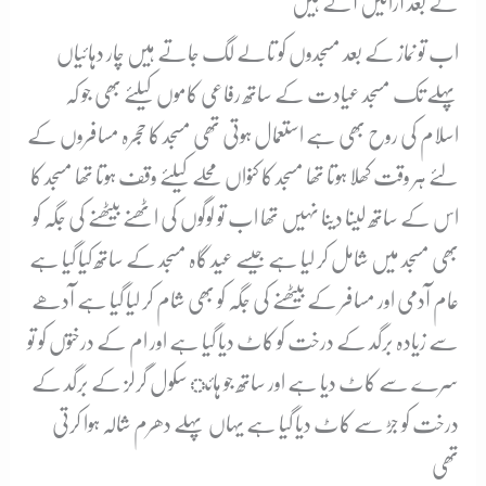
کے بعد آرائیں آتے ہیں
اب تو نماز کے بعد مسجدوں کو تالے لگ جاتے ہیں چار دہائیاں
پہلے تک مسجد عیادت کے ساتھ رفاعی کاموں کیلئے بھی جو کہ
اسلام کی روح بھی ہے استعمال ہوتی تھی مسجد کا حجرہ مسافروں کے
لئے ہر وقت کھلا ہوتا تھا مسجد کا کنواں محلے کیلئے وقف ہوتا تھا مسجد کا
اس کے ساتھ لینا دینا نہیں تھا اب تو لوگوں کی اٹھنے بیٹھنے کی جگہ کو
بھی مسجد میں شامل کر لیا ہے جیسے عید گاہ مسجد کے ساتھ کیا گیا ہے
عام آدمی اور مسافر کے بیٹھنے کی جگہ کو بھی شام کر لیا گیا ہے آدھے
سے زیادہ برگد کے درخت کو کاٹ دیا گیا ہے اور ام کے درختوں کو تو
سرے سے کاٹ دیا ہے اور ساتھ جو ہائ سکول گرلز کے برگد کے
درخت کو جڑ سے کاٹ دیا گیا ہے یہاں پہلے دھرم شالہ ہوا کرتی
تھی