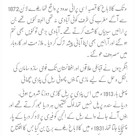
1872ء تک کالاباغ کا قصبہ اسی پرانی حدود پر واقع تھا ریلوے لائن
سے آگے مغرب کی طرف کوئی آبادی نہ تھی البتہ کنویں تھے جن
پر ارائیں سبزیاں کاشت کرتے تھے۔آبادی بڑھی تو کنویں بھی ختم
ہو گۓ اور آرائیں بھی اپنا آبائی پیشہ ترک کر دیا ۔ملاز مت اور کاروبار
میں مصروف ھو گئے۔
انگریزوں نے قبائلی علاقوں اور افغانستان تک فوجی سازو سامان کی
نقل و حمل کے لیے ماڑی تا بنوں چھوٹی ریل کی پٹڑی بچھائی،
پہلی بار 1913ء میں اس پٹڑی پر ریل گاڑی دوڑنا شروع ہوئی،
دریائے سندھ پر پل نہیں تھا،لوگ کشتیوں ہر دریا عبور کرتے تھے اور
بنوں آنے جانے والے ریل کے انجن کو فیری پر لاد کر دریا کے پار
پہنچایا جاتا تھا، 1931ء میں کالاباغ ریلوے برج بن گیا جس کا افتتاح