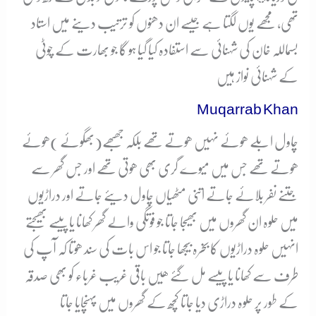
تھی، مجھے یوں لگتا ہے جیسے ان دھنوں کو ترتیب دینے میں استاد
بسماللہ خان کی شہنائی سے استفادہ کیا گیا ہو گا جو بھارت کے چوٹی
کے شہنائی نواز ہیں
Muqarrab Khan
چاول ابلے ھوئے نہیں ھوتے تھے بلکہ جھبھے(بھگوئے )ھوئے
ھوتے تھے جس میں میوے گری بھی ھوتی تھے اور جس گھر سے
جتنے نفر بلائے جاتے اتنی مٹھیاں چاول دیئے جاتے اور دراڑیوں
میں حلوہ ان گھروں میں بھیجا جاتا جو فوتگی والے گھر کھانا یا پیسے بھیجتے
انہیں حلوہ دراڑیوں کا بخرہ بیجھا جاتا جو اس بات کی سند ھوتا کہ آپ کی
طرف سے کھانا یا پیسے مل گئے ھیں باقی غریب غرباء کو بھی صدقہ
کے طور پر حلوہ دراڑی دیا جاتا کچھ کے گھروں میں پہنچایا جاتا