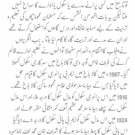
تو تاریخ میں کسی پرانے مدرسے یا سکول یا ادارے کا سراغ نہیں
ملتا لیکن یہ بات اظہر من الشمس ہے کہ مسلمان عموما بچوں کی تعلیم و
تربیت کے لیے مساجد خانقاہ اور درس گاہوں کو استعمال کرتے تھے
اور ان سے مدرسے اور تربیت گاہ کا کام لیا جاتا ۔ جب انگریزوں
نے پنجاب کاانتظام و انصرام سنبھالا تو انہوں نے تعلیم ادارے قائم
کرنے کی طرف
خاص توجہ دی تو کالاباغ میں سرکاری سکول کھولا
گیا۔1907ء میں کالا باغ میں ایم بی پرائمری سکول کا قیام عمل
میں لایا گیا جس کے ہیڈ ماسٹر مولوی غلام محمود ساکن کالا باغ تھے۔
1916 میں اس پرائمری سکول کو مڈل سکول کا درجہ ملا، اور اس مڈل
سکول کے پہلے ہیڈ ماسٹر محمد عظیم آف کمر مشانی مقرر ھوۓ اور
1924 میں اس مڈل سکول کو ایم بی ہائی سکول کا درجہ دے دیا گیا
اس ہائی سکول کا پہلا ہیڈ ماسٹر ہونے کا شرف خان محمد اف جھامبرہ