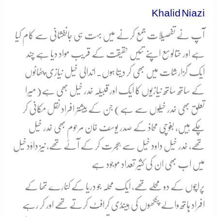
Khalid Niazi
آپ نے تفصیلات جمع کرنے میں بہت ہی جانفشانی سے کام کیا
ہے اور حتالوسع اپنے تئیں حقیقت کے قریب مواد دیا ہے چند
ایک گزارشات میں بھی کر دیتا ہوں۔ اندالی خیل نیازی پٹھانوں
کے ساتھ ساتھ نیازیوں کا ایک اور قبیلہ خدر خیل بھی ہے(میرا
تعلق بھی خدر خیلوں سے ہے) جن کے بیشتر افراد نقل مکانی کر
چکے ہیں، بغوچی محاذ کے صدر یوسف خان مرحوم بھی خدر خیل
تھے, خدر خیل داود خیل سے ہجرت کر کے آئے تھے، نیز داؤدخیل
میں اب بھی ان کی کثیر تعداد موجود ہے
پراچوں کے دو محلے تھے، ایک محلہ جو دریا کے کنارے تھا کے
افراد ہاتھ والے پنکھوں کی ہینڈی کرافٹ کرتے تھے اور کر رہے