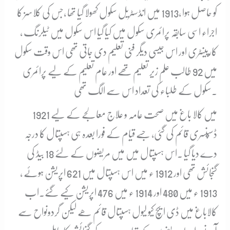
کو حاصل ہوا ،1913 میں انڈسٹریل سکول کھولا گیا تھا ،جس کی کلاسز کا
اجراء اسی سابقہ پرائمری سکول میں کیا گیا اس سکول میں ٹیلرنگ ،
کارپینٹری اور اس جیسی دیگر فنی تعلیم دی جاتی تھی اس وقت سکول
میں 92 طالب علم زیر تعلیم تھے اور عام تعلیم کے لیے پرائمری
سکول کے طلباء کی تعداد اس سے الگ تھی.
1921 میں کالا باغ میں صحت عامہ و علاج معالجے کے لیے
ڈسپنسری قائم کی گئی، جسے قیام کے فورا بعدہ ہی ہسپتال کا درجہ
دے دیا گیا ۔اس ہسپتال میں میں مریضوں کے لئے 18 بیڈ کی
گنجائش تھی اور 1912 ء میں اس ہسپتال میں 621 اپریشن ہوئے ،
1913 ء میں 480 اور 1914 ء میں 476 اپریشن کیے گئے۔اب
کالاباغ میں ڈی ایچ کیو لیول ہسپتال قائم ھے لیکن گردونواح سے