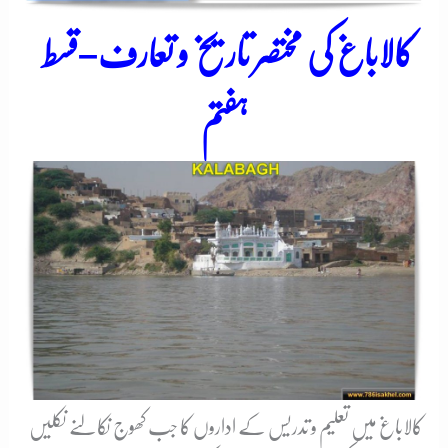
کالاباغ کی مختصر تاریخ و تعارف–قسط
ہفتم
کالاباغ میں تعلیم و تدریس کے اداروں کا جب کھوج نکالنے نکلیں