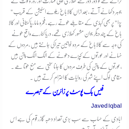
کراتے تھے تو دور دور سے کھلاڑی اپنی مہارت اور زور و قوت کے
جوہر دکھانے آتے ، بعد ازاں کالاباغ ریلوے اسٹیشن کے قریب ”
پڑا ” پر بھی کبڈی کے مقابلے ھوتے رہے ،فخرو ماما ،پاکستانی اور کالا
باغ کے چند دیگر جوان مشہور کھلاڑی تھے، دریا کنارے واقع ھونے
کی وجہ سے کالاباغ کے مردو خواتین تیراکی جانتے ہیں ،مردوں کے
نہانے اور عورتوں کے کپڑے دھونے کے الگ الگ پتن ہیں
،عورتوں کے پتن کی طرف مردوں کا جانا سختی سے منع ھوتا ھے ۔
مقامی لوگ اپنے شہر کی روایات کا احترام کرتے ہیں ۔
فیس بک پوسٹ پر زائرین کے تبصرے
Javed Iqbal
ابادی کے حساب سے سب بڑی تعداد دھبہ گازر قوم کی ہے اس