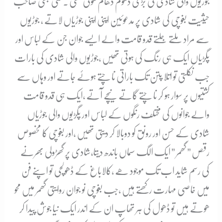
جوڑیوں والی شادی کی بڑی دھوم دھام ھوتی تھی ۔کسی بھی صاحب
حیثیت بغوچی کی شادی پر مدعوئین اپنی اپنی جوڑیاں لاتے ، جوڑیوں
سے مراد ملتے جلتے قدو قامت والے ایسے جوان جن کے لباس اور
پگڑیاں ایک ہی رنگ کی ہوتی تھیں ،جوڑیوں والی شادی کی بارات
جب نکلتی تو اتلا پتن تک باراتی ناچتے ہوئے جاتے اور وہاں سے
کشتیوں پر سوار ہو کر ناچتے گاتے نیچے آتے ،ایک ہی قدو قامت
والے جوانوں کی مختلف رنگوں کے لباس اور پگڑیوں والی جوڑیاں
شادی کے حسن اور رونق کو دوبالا کر دیتی تھیں ،اور بغوچی کا مخصوص
رقص ” گھمر ” ایک الگ سماں باندھ دیتا،شادی پر گھڑولی بھرنے
کی رسم شاید اب تک موجود ھے ،کالاباغ کے ڈھولچی تو اپنے فن
میں خاصی مہارت رکھتے ہیں ،جب بغوچی نو جوان روایتی گھمر میں محو
ھوتے ہیں تو ڈھول کی ہر تھاپ ان کے اندر ایک نیا جوش پیدا کر