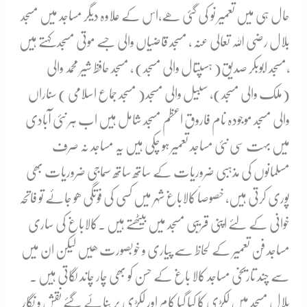
حال ہی میں تعمیر نو کی گئی ھے،اس کے علاوہ دیگر مساجد میں مسجد
بلال رضی اللہ تعالی عنہ ، مسجد قاضیاں والی جسے موتی مسجد کہتے ہیں
،مسجد ابوبکر صدیق( ہسپتال والی مسجد) ، مسجد حافظ شیر محمد والی
(ملک والی مسجد), سبیل والی مسجد( مسجد جماع اسلامی ) سناراں
والی مسجد موجودہ نام فاروق اعظم مسجد شامل ہیں اب ہر نئی آبادی
میں بہت سی نئی مساجد تعمیر ہو چکی ہیں یہ مساجد نہ صرف
مسلمانوں کی مذہبی ضروریات کے ساتھ ساتھ سماجی ضروریات بھی
پوری کرتی ہیں، خصوصاََ کالاباغ شہر میں کسی کی فوتگی ھو جائے تو فاتحہ
خوانی کے لئے اپنی قریبی مسجد میں بیٹھتے ہیں ۔کالاباغ کی ساری
مساجد فن تعمیر کے لحاظ سے پیاری و خوبصورت ھیں لیکن ان میں
سے چند تاریخی مساجد کالا باغ کے حسن کو بھی چار چاند لگاتی ہیں ۔
بلال مسجد میں لکڑی کا کیا گیا کام اور لکڑی پر بناۓ گۓ نقش و نگار