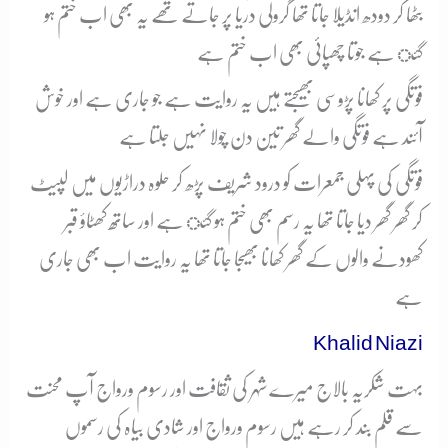
بٹھا کر دودھ انڈیلا جاتا تھا گرولی دریا پر جاتے تھے یہ بھی اب ختم ہو
گئ ہے جوتا چھپائی بھی اب ختم ہے
فوتگی پر کھانا پڑوسی بھیجتے ہیں یہ روایت ہے جو جاری ہے اور خوش
آئند ہے فوتگی والے گھر تین دن چولا نہیں جلتا ہے
فوتگی کی پہلی جمعرات کو درود شریف پڑھ کر حلوہ دراڑیوں میں لپیٹ
کر گھر گھر دیا جاتا تھا یہ رسم بھی ختم ہو گئ ہے اور ساتھ کھٹاؤ قبر
کھودنے والوں کے گھر کھانا بھیجا جاتا تھا یہ روایت اب بھی جاری
ہے
Khalid Niazi
بہت شکریہ بالاج میرے شہر کی ثقافت اور رسوم ورواج آپ محنت
سے قلم بند کر رہے ہیں رسوم ورواج اور شادی بیاہ کی رسموں