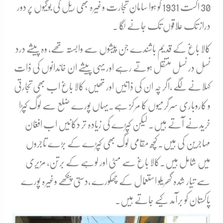
30 اگست 1931 کو ہوا سامان تجارت وغیرہ بھی ریل کی بوگیوں پر دور
دراز تک علاقوں تک جانے لگا ۔
کالا باغ کے قدیم باشندے جن پیشوں سے وابستہ تھے، وہ پیشے درد
نسل در نسل منتقل ہوتے رہے اور یہی پیشے ان خاندانوں کی ذات
کہلانے لگے ،اگر چہ ان کی ذاتیں اور تھیں، کالا باغ اب بھی تجارتی
و کاروباری سرگرمیوں کا مرکز ہے۔یہاں پورے ضلع سے لوگ کپڑا
خریدنے آتے ہیں۔ لیکن کپڑے کی زیادہ تر دکانیں اب افغان
مہاجرین کی ہیں۔کچھ مقامی لوگ بھی کپڑے کے بڑے تاجروں
میں شامل ہیں۔کالا باغ سے مٹی اور لوہے کے برتن، مزیری
سے تیار شدہ گھریلو استعمال کے چھکورے ،دستی پنکھے وغیرہ پورے
پاکستان کو برآمد کیے جاتے ہیں۔