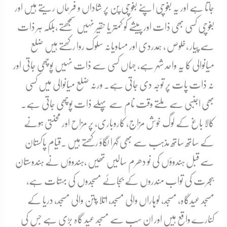
جاتا ہے اور یہ بغوچی اپنے بغوچی پن پر شاداں و فرحاں ریتے ہیں اور
بغوچی کسی بھی ذات اور پیشے کو کمتر یا حقیر نہیں سمجھتے ،بلکہ ہر ذات
سے پیار ،خلوص ، ہمدردی اور مساویانہ سلوک روا رکھتے ہیں ضلع
میانوالی کا یہ واحد شہر ہے، جہاں کسی سے ذات نہیں پوچھی جاتی اور
نہ ذات پات پر توجہ دی جاتی ہے۔ ورنہ ضلع میانوالی میں کسی
بھی اجنبی سے ملتے وقت نام سے پہلے ذات پوچھی جاتی ہے۔
کالا باغ کے لوگ خوش مزاج، کاروباری، پر مزاح اور محنتی ہونے
کے ساتھ ساتھ مذہب سے بھی گہرا لگاؤ رکھتے ہیں ۔قیام پاکستان
سے قبل ہندوؤں کی نو دھرم سالیں تھیں ،ہندوؤں نے ہندوستان
ہجرت کی تواب مندروں کے بجائے مسجدوں کی بہتات ہے،
مسجد عیدگاہ، مسجد، لوہاراں والی مسجد، اتلا پتن والی مسجد، دریا کے
کنارے واقع ہیں اور ان سب سے مسجد عید گاہ بڑی ہے جس کی