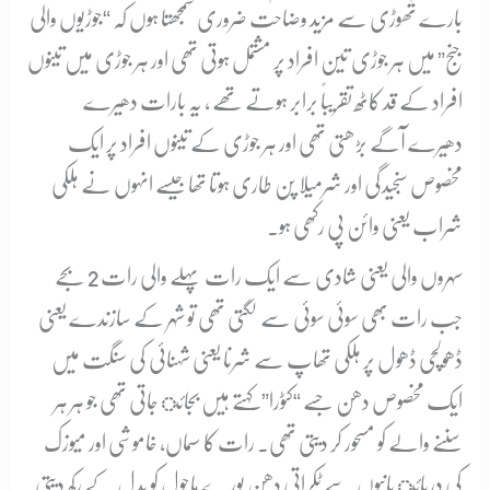
بارے تھوڑی سے مزید وضاحت ضروری سمجھتا ہوں کہ “جوڑیوں والی
جنج” میں ہر جوڑی تین افراد پر مشتمل ہوتی تھی اور ہر جوڑی میں تینوں
افراد کے قد کاٹھ تقریباً برابر ہوتے تھے ، یہ بارات دھیرے
دھیرے آگے بڑھتی تھی اور ہر جوڑی کے تینوں افراد پر ایک
مخصوص سنجیدگی اور شرمیلا پن طاری ہوتا تھا جیسے انہوں نے ہلکی
شراب یعنی وائن پی رکھی ہو۔
سہروں والی یعنی شادی سے ایک رات پہلے والی رات 2 بجے
جب رات بھی سوئی سوئی سے لگتی تھی تو شہر کے سازندے یعنی
ڈھولچی ڈھول پر ہلکی تھاپ سے شرنا یعنی شہنائی کی سنگت میں
ایک مخصوص دھن جسے “کٹورا” کہتے ہیں بجائ جاتی تھی جو ہر ہر
سننے والے کو مسحور کر دیتی تھی۔ رات کا سماں، خاموشی اور میوزک
کی دریائ پانیوں سے ٹکراتی دھن پورے ماحول کو بدل کے رکھ دیتی