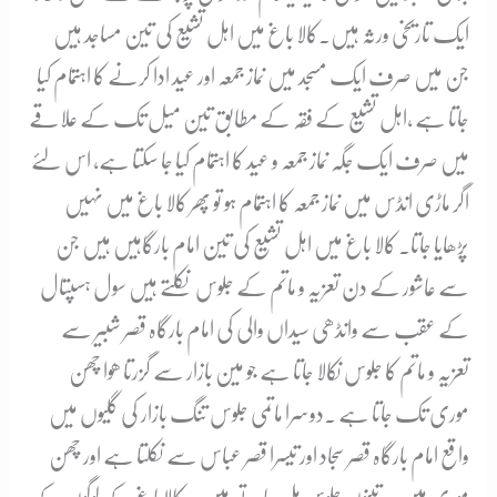
ایک تاریخی ورثہ ہیں۔کالا باغ میں اہل تشیع کی تین مساجد ہیں
جن میں صرف ایک مسجد میں نماز جمعہ اور عید ادا کرنے کا اہتمام کیا
جاتا ہے ،اہل تشیع کے فقہ کے مطابق تین میل تک کے علاقے
میں صرف ایک جگہ نماز جمعہ و عید کا اہتمام کیا جا سکتا ہے، اس لئے
اگر ماڑی انڈس میں نماز جمعہ کا اہتمام ہو تو پھر کالا باغ میں نہیں
پڑھایا جاتا۔ کالا باغ میں اہل تشیع کی تین امام بارگاہیں ہیں جن
سے عاشور کے دن تعزیہ و ماتم کے جلوس نکلتے ہیں سول ہسپتال
کے عقب سے وانڈھی سیداں والی کی امام بارگاہ قصر شبیر سے
تعزیہ و ماتم کا جلوس نکالا جاتا ہے جو مین بازار سے گزرتا ھوا چھن
موری تک جاتا ہے ۔دوسرا ماتمی جلوس تنگ بازار کی گلیوں میں
واقع امام بارگاہ قصر سجاد اور تیسرا قصر عباس سے نکلتا ہے اور چھن