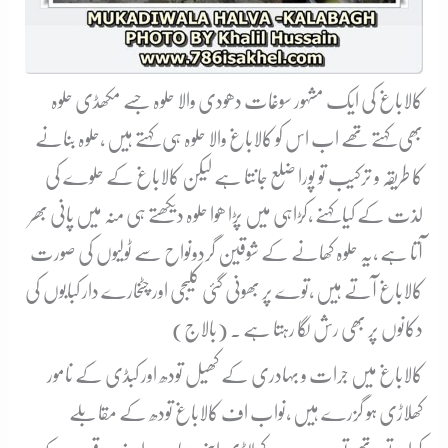
کالاباغ کی ایک مشہور سوغات دھودی والا حلوہ جسے مکھڈی حلوہ
بھی کہتے تھے اب اس کو کالاباغ والا حلوہ ہی کہتے ہیں ،حلوہ بنانے
کا طریقہ و ترکیب تو پورا ضلع جانتا ہے لیکن کالاباغ کے حلوے کی
لذت کے کیا کہنے ،کڑاہی میں پڑا ھوا حلوہ دیکھتے ہی منہ میں پانی بھر
آتا ہے ،یہ حلوہ کھانے کے شوقین گردونواح سے ٹولیوں کی صورت
کالاباغ آتے ہیں ،توے پر بھونی گئی کلیجی اور چٹخارے دار کبابوں کی
دکانوں پر بھی رش لگا رہتا ہے ۔ (بالاج)
کالاباغ میں جرات و بہادری کے کھیل تودھ اور کبڈی کے نامور
کھلاڑی ہو گزرے ہیں ،نواب اف کالاباغ تودھ کے مقابلے