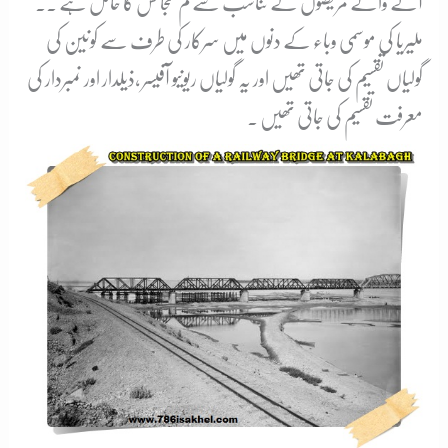
آنے والے مریضوں کے تناسب سے کم گنجائش کا حامل ہے ۔۔
ملیریا کی موسمی وباء کے دنوں میں سرکار کی طرف سے کونین کی
گولیاں تقسیم کی جاتی تھیں اور یہ گولیاں ریونیو آفیسر ،ذیلدار اور نمبردار کی
معرفت تقسیم کی جاتی تھیں ۔