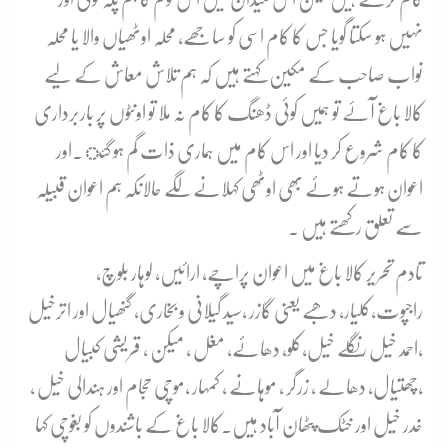
نہیں ہو سکتا گویا جس کا کام اسی کو سا جھے، محلہ اوٹھیاں والا یا محلہ
نواب صاحب کے مکین کہتے ہیں کہ ہم تلاش معاش کے لیے
کالا باغ آۓ تو ہمیں کوئی ڈھنگ کا کام نہ ملا تو اونٹوں پر باربرداری
کا کام شروع کر دیا اور اس کام میں ہماری ذات گم ہو گئ ۔اور
اعوان ہوتے ہوئے بھی اوٹھی کہلانے لگے حالانکہ ہم اعوان قبیلہ
سے تعلق رکھتے ہیں ۔
تادم تحریر کالا باغ میں اعوان پراچے، ارائیں، لوہار بلوچ،
راجپوت،کلیار، دھبے یعنی گازر ،سید گیلانی و بخاری، گنھیال اور اترخیل
،احمد خیل رنگلے خیل،کلو، دھائے، مغل ، میکن ، قریشی کبیال
،چھتیال، دھالے ، زرگر ، موہانے ، کمہار ،موچی حجام اور ہندالی خیل ،
خدر خیل اور خٹک پٹھان آباد ہیں۔کالا باغ کے باشندوں کو بغوچی کہا