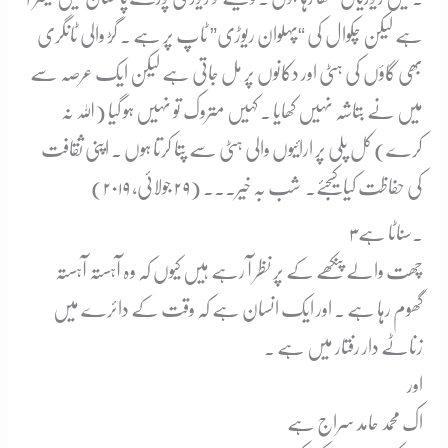
ہے لیکن چکوال کی “پہلوان ریوڑی” ٹاپ پر ہے ۔ گڑ والی ٹانگری
بھی گاؤں کی ہٹی اور دکانوں پر مل جاتی ہے لیکن ایک عرصہ سے
میں نے بتاشہ نہیں کھایا ۔ کہیں متروک تو نہیں ہو گیا (اللہ نہ
کرے) کل پلی پر ارائیوں والی ہٹی سے پتا کرتا ہوں ۔ اپنی ثقافت
کی حفاظت کیا کیجئے۔ شب بہ خیر۔۔۔ (۲۹ جولائی، ۲۰۱۹)
۳۔
سناٹا ہے
چھت والے پنکھے کے پر نظر آ رہے ہیں کیوں کہ وہ آہستہ آہستہ
گھوم رہا ہے ۔ اور ایک انسان ہے کہ وقت کے دائرے میں
زناٹے دار رفتار میں ہے ۔
اور
اک محمد حامد سراج ہے