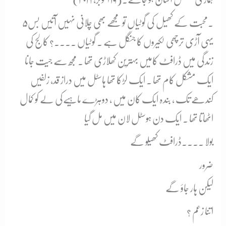
۵۔
محبت کے کھیل کی گوٹیاں تو مجھے بھی چلانی نہیں آتیں بس
یہی آڑی ترچھی لکیروں کا جنگل ہے ۔ گوٹیاں ۔۔۔۔؟ کالج کی
زندگی میں ڈرافٹ کامیں بہترین کھلاڑی تھا ۔ مجھ سے جیت جانا
ایک مشکل کام تھا ۔ ایک لڑکا تھا ہاسٹل میں دراز قد، زلفیں
کندھے تک ، بندہ ایک کان میں ، دوہڑے ماہیےکی لے کو کمال
اٹھاتا تھا ۔ ایک دن ہوسٹل لان میں مل گیا
بولا ۔۔۔۔ڈرافٹ کھیلو گے
ضرور
لیکن ہار جاؤ گے
اتنا زعم ؟