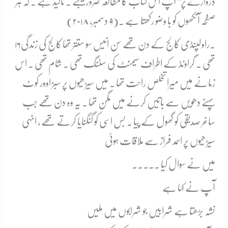
دروازے پر” آپ اس کتاب کا مطالعہ ضرور کیجئے ۔ تاکید ہے ۔ کہ ہر
صفحہ آنکھوں کو با وضو رکھتا ہے ۔(۹ دسمبر، ۲۰۱۸)
۱۶۔
راولپنڈی کالج کے دن تھے سن انیس سو ستتر تھا کالج کی زندگی
تھی ۔ گراونڈ کے اطراف سیمنٹ کی سٹنگ تھی ۔ شام تھی ۔ اس
زمانے میں میرا تخلص راحت تھا ۔ میں سیڑھیوں پر سبز اوور کوٹ
پہنے دھویں سے باتیں کرنے میں مگن تھا ۔ یہ وہ دن تھے جب
ساغر صدیقی کو گھول کے پیا ۔ بس اسی کو گنگنایا کرتے تھے ، انہی
سیڑھیوں پر احمد فراز سے ملاقات ہوئی
میں نے سوال کیا ۔۔۔۔۔
آپ نے کہا ہے
نشہ بڑھتا ہے شرابیں جو شرابوں میں ملیں