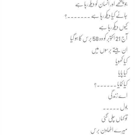
جو پنکھے اور انسان کو دیکھ رہا ہے
جانے کیا دیکھ رہا ہے ۔۔۔۔۔۔۔؟
کیوں دیکھ رہا ہے
آج 21 اکتوبر کو وہ 58 برس کا ہو گیا
ان بیتے برسوں میں
کیا کھویا
کیا پایا
کیا کمایا ۔۔۔۔۔۔؟
اے زندگی
بول ۔۔۔۔۔
تو کہاں چلی گئی
میرے اٹھاون برس