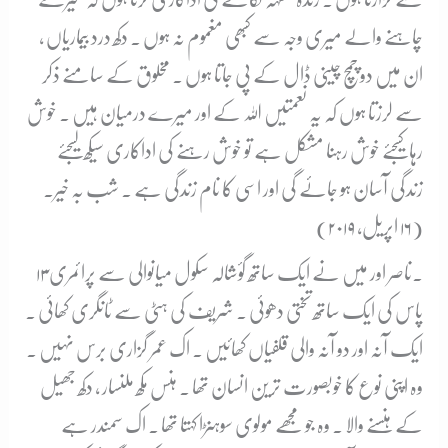
چاہنے والے میری وجہ سے کبھی مغموم نہ ہوں ۔ دکھ درد بیماریاں ،
ان میں دو چمچ چینی ڈال کے پی جاتا ہوں ۔ مخلوق کے سامنے ذکر
سے لرزتا ہوں کہ یہ نعمتیں اللہ کے اور میرے درمیان ہیں ۔ خوش
رہا کیجئے خوش رہنا مشکل ہے تو خوش رہنے کی اداکاری سیکھ لیجئے
زندگی آسان ہو جائے گی اور اسی کا نام زندگی ہے ۔ شب بہ خیر۔
(۱۶ اپریل، ۲۰۱۹)
۱۳۔
ناصر اور میں نے ایک ساتھ گؤشالہ سکول میانوالی سے پرائمری
پاس کی ایک ساتھ تختی دھوئی ۔ شریف کی ہٹی سے ٹانگری کھائی ۔
ایک آنہ اور دو آنہ والی قلفیاں کھائیں ۔ اک عمر گزاری برس نہیں ۔
وہ اپنی نوع کا خوبصورت ترین انسان تھا ۔ ہنس مکھ ملنسار ، دکھ جھیل
کے ہنسنے والا ۔ وہ جو مجھے مولوی سوہنڑا کہتا تھا ۔ اک سمندر ہے