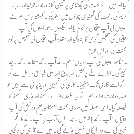
کیا اور میں نے ہمت کی پگڈنڈی پر تقویٰ کا زادِراہ ساتھ لیا اور ربّ
کریم کی رحمت کی گھنیری چھاؤں میں سفر پکڑا۔ گزشتہ برس ہم نے
ادیبوں کی آپ بیتیوں پر کام کیا اور سیکڑوں نامور ادیبوں کی آپ
بیتیوں کی تلخیص گری کا چناؤ کیا اور متعدد آپ بیتیوں کی تلخیص پر خود
محنت کی اور اس طرح
ـ’’ نامور ادیبوں کی آپ بیتیاں‘‘ ہم نے آپ کے مطالعہ کے لیے
طبع کی۔ ادارے نے پُرکشش سر ورق اور اعلیٰ طباعتی مراحل سے گز
ار کر اسے قاری تک پہنچایا۔ قاری کی تحسین اور پذیرائی سے ہمیں حو
صلہ ودیعت ہوا اور ہم نے یہ سلسلہ جوڑے رکھنے اور جاری رکھنے کا
فیصلہ کیا۔ اسی سلسلہ میں ہماری محنت ’’مشاہیر علم ودانش کی آپ
بیتیاں‘‘ آپ کے ہاتھ میں ہے ۔ اس کتاب پر آپ نے جو رقم
خرچ کی ہے وہ رائیگاں نہیں جائے گی۔ میں نے قاری کی دلچسپی