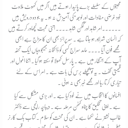
محبتوں کے سلسلے بڑے پائیدار ہوتے ہیں اگر میں کھوٹ ملاوٹ
خود غرضی مفادات اور لوبھ “کی آمیزش نہ ہو ۔ یہ جو دو درویش ہیں
۔۔۔۔۔۔امر شاہد اور گگن شاہد ۔۔۔۔ اتنی محبت نچھاور کرتے ہیں
کہ انسان شرابور ہو جاتا ہے ۔ سرپرائز بھی ان کا مزاج ہے ابھی
مجھے فون آیا ۔۔۔۔ حامد سراج کسی کو ڈاکخانہ بھیجو وہاں ایک تحفہ
آپ کے انتظار میں ہے ۔ پارسل کھولا تو سکتہ ہو گیا ۔ اتنا انمول اور
قیمتی گفٹ ۔ یہ تو پچھلے برس کی بات ہے ۔ امر اس کے لئے
تیاری کرتا رہا اور مجھے خبربھی نہ ہوئی ۔
افسانوں کا انتخاب میں نے خود کیا ہے ۔ اور بڑی مشکل سے کیا
ہے ۔ اپنی تخلیق کا چناو کٹھن مرحلہ ہے ۔ دیباچہ رانچی سے ڈاکٹر
غالب نشتر نے لکھا ہے ۔ ان کی محنت کو سلام ۔ کتاب بک کارنر