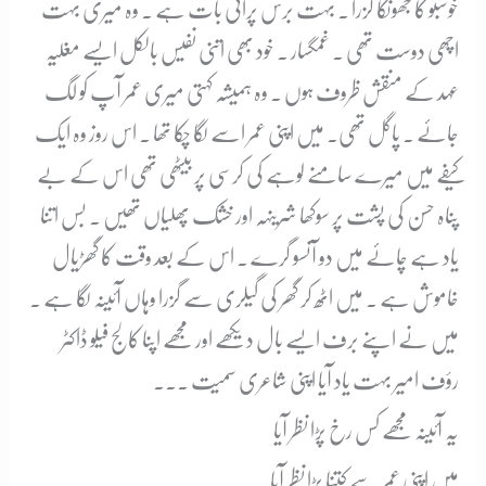
خوشبو کا جھونکا گزرا ۔ بہت برس پرانی بات ہے ۔ وہ میری بہت
اچھی دوست تھی ۔ غمگسار ۔ خود بھی اتنی نفیس بالکل ایسے مغلیہ
عہد کے منقش ظروف ہوں ۔ وہ ہمیشہ کہتی میری عمر آپ کو لگ
جائے ۔ پاگل تھی۔ میں اپنی عمر اسے لگا چکا تھا ۔ اس روز وہ ایک
کیفے میں میرے سامنے لوہے کی کرسی پر بیٹھی تھی اس کے بے
پناہ حسن کی پشت پر سوکھا شرینہہ اور خشک پھلیاں تھیں ۔ بس اتنا
یاد ہے چائے میں دو آنسو گرے ۔ اس کے بعد وقت کا گھڑیال
خاموش ہے ۔ میں اٹھ کر گھر کی گیلری سے گزرا وہاں آئینہ لگا ہے ۔
میں نے اپنے برف ایسے بال دیکھے اور مجھے اپنا کالج فیلو ڈاکٹر
رؤف امیر بہت یاد آیا اپنی شاعری سمیت ۔۔۔
یہ آئینہ مجھے کس رخ پڑا نظر آیا
میں اپنی عمر سے کتنا بڑا نظر آیا