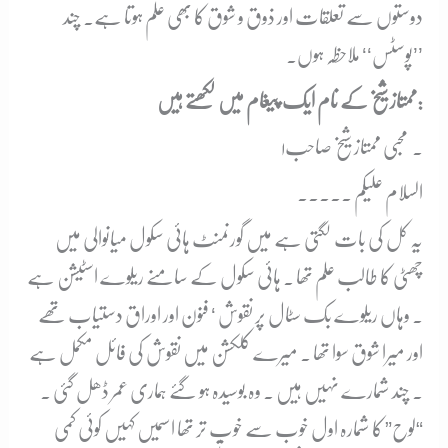
دوستوں سے تعلقات اور ذوق و شوق کا بھی علم ہوتا ہے۔ چند
’’پوسٹس‘‘ ملاحظہ ہوں۔
:
ممتاز شیخ کے نام ایک پیغام میں لکھتے ہیں
۱۔
محبی ممتاز شیخ صاحب
السلام علیکم ۔۔۔۔۔
یہ کل کی بات لگتی ہے میں گورنمنٹ ہائی سکول میانوالی میں
چھٹی کا طالب علم تھا ۔ ہائی سکول کے سامنے ریلوے اسٹیشن ہے
۔ وہاں ریلوے بک سٹال پر نقوش ‘ فنون اور اوراق دستیاب تھے
اور میرا شوق سوا تھا ۔ میرے کلکشن میں نقوش کی فائل مکمل ہے
۔ چند شمارے نہیں ہیں ۔ وہ بوسیدہ ہو گئے ہماری عمر ڈھل گئی ۔
“لوح” کا شمارہ اول خوب سے خوب تر تھا اسمیں کہیں کوئی کمی