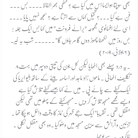
بھی سوچتا ہو ایسا اس میں کیا ہے ؟ مٹھی بھر الفاظ ۔۔۔۔ بس ۔۔۔
فن ہے کیا ۔۔۔؟ تخیل کہاں سے اترتا ہے ؟ سمجھ نہیں پایا ۔۔۔۔
اسی لئے افسانوی مجموعہ “برائے فروخت” میں کہا بس ایک جملہ !
جس روز میں لکھنا چھوڑ دوں گا مر جاؤں گا” ۔۔۔۔۔۔ شب بہ خیر۔
(۶ جولائی، ۲۰۱۹)
۸۔
یہ درد پہلے بھی اٹھایا لیکن کل جون کی تپتی دوپہر میں بہت
تکلیف اٹھائی ۔ ماموں زاد ماجد اور اسامہ بیٹے کے ساتھ بلیو ایریا کی
ایک کیفے سے چائے پی ۔ میں نے کہا جیسے کیفے تلاش کیا ہے
ویسے مجھے مسجد تلاش کر دیں ۔ مسجد کیفے کے پہلو میں تھی لیکن
مقفل تھی ۔ تقریبا” ایک بجے ظہر کی نماز کا وقت داخل ہو چکا تھا ۔
تزئین و آرائش سے مزین مسجد میں وضو کیا ۔وہ بھی مقفل نکلی ۔
خاکروب سے پوچھا