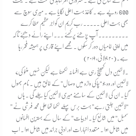
جہلم نے شائع کی ہے ۔ سر ورق امر شاہد کی محنت ہے ۔ قیمت
600 روپے ہے ۔ کاغذ بہت اعلی لگایا ہے ۔ میری سوچ سے
بھی بہت اعلی ۔۔۔۔۔ رب کریم ان کو اجر عظیم عطا کرے
۔۔۔۔۔۔۔۔۔ آپ پڑھئے پرکھئے ۔۔۔ اپنے رائے دیجئے تا کہ
میں اپنی خامیاں دور کر سکوں ۔ مجھے اپنے قاری پر ہمیشہ فخر رہا
ہے۔(۲۰ جولائی، ۲۰۱۹)
۷۔
لالٹین دل کھینچ رہی ہے افسانہ لکھنا ہے لیکن نہیں منٹو کی
لالٹین اور وہ جو “چاکی واڑہ میں وصال” کے خالق ہیں ۔ نام بھول
گیا ۔ ان کی لالٹین کے سامنے میری لالٹین کیا جلے گی ۔ ہاں
“لالٹین جلتی رہے” بہت برس پہلے لکھا تھا علی محمد فرشی نے ”
سمبل” میں شائع کیا ۔ ادبیات” کے سال کے بہترین افسانوں
میں شامل ہوا ۔ متعدد اخبارات اور ادبی جرائد میں شامل ہوا ۔ اب