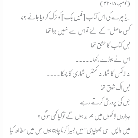
(۳ نومبر، ۲۰۱۸)
۱۷۔
یا چہرے کی اس کتاب [فیس بک] کو ترک کر دیا جائے ؟
کسی حاصل” کے لئے تو اس سے نہیں جڑا تھا
بس کتاب کا عشق تھا
اس نے جوڑے رکھا ۔۔۔۔۔
نہ لائکس کا شمار نہ کمنٹس شماری کا چسکا ۔۔۔۔
بس اک شوق تھا
جس کی پرورش کرتے رہے
ہزاروں لاکھوں میں ہم نہ ہوں گے تو کیا کمی ہو گی ؟
میں واپس اسی جھونپڑی” میں بسیرا کرنا چاہتا ہوں جس میں مطالعہ کیا