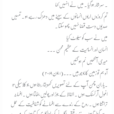
۔ سرشار ہو گیا ۔ میں نے انہیں کہا
تم کروڑوں اربوں انسانوں کے سینے میں دھڑک رہے ہو ۔ تمہیں
صدیوں دست قضا نہیں چھو سکتا ۔
میں نے سب کو سیلوٹ کیا
انسان اور انسانیت کے عظیم محسن ۔۔۔
میری آنکھیں نم ہو گئیں
آہ ہم تو زمین کا بوجھ ہیں ۔۔۔(۱ جون ۲۰۱۹)
۱۲۔
یارانِ چمن آپ کے لئے تصویریں کھوجتا رہتا ہوں جو کلاسیکی
انمول آرٹسٹک ہوں ۔ الفاظ کے جوڑ اور چولیں بٹھاتا ہوں ۔ افسانہ
تراشتا ہوں ۔ روح کے رندے سے افسانے کو شفافیت کے عمل
سے گزارتا ہوں ۔ زندہ قہقہہ لگانے کی اداکاری کرتا ہوں کہ میرے