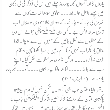
یادوں کا اور آنسوؤں کا۔ چند روز پہلے میں اس کی فوٹو گرافی کی دکان
میں جیسے داخل ہوا ۔ بولا ۔۔۔ مولوی سوہنڑا خدمت کہاں سے
شروع کی جائے ؟ چائے کے دوران بولا “مولوی سوہنڑاں اب
زندگی ہر لمحہ بونس ہے ۔ کسی دن ہنستے ہنستے چٹکی بجاتے اس دنیا
کے منظروں سے نکل جائیں گے ” میں اس سے لڑ پڑا ۔ ایسا
مذاق یار جگر اب نہیں کرنا ۔تم زمین پر میرا اکلوتا بچپن ہو ظالم ۔
خوف خدا کرو ۔۔۔۔ اور کل شام وہ ہر منظر سے نکل گیا ۔ اپنے
رب سے جا ملا ۔۔۔۔۔ انا للہ وانا الیہ راجعون ۔۔۔۔آہ ۔۔۔جگر پارہ
پارہ ہے ۔(۱۲ اپریل، ۲۰۱۹)
۱۴۔
شہر اولیاء ملتان جب بھی آنا ہو ۔ یہ ممکن نہیں کہ قدم ریڈیو
پاکستان ملتان کے سامنے شاکر حسین شاکر کی “فیلنگز” کی جانب نہ
اٹھیں وہ خود کار طریقے سے منزل پا لیتے ہیں ۔ ذہن میں تھا کہ