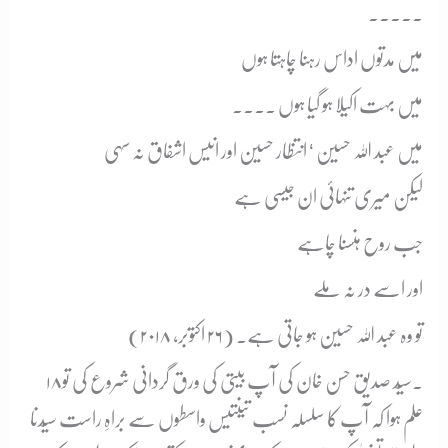
۔۔۔۔۔
میں مدتوں اداس رہنا چاہتا ہوں
میں بہت اکیلا ہو گیا ہوں ۔۔۔۔
میں عبد اللہ حسین ‘ انتظار حسین اور انیس اشفاق نہ سہی
لیکن میری تنہائی ان جیسی ہے
جب روح ہنسنا چاہے
اور اسے در نہ ملے
تو وہ عبد اللہ حسین ہو جاتی ہے۔ (۲۶ اکتوبر، ۲۰۱۸)
۱۸۔
سیّد صدیق حسن خان کی آپ بیتی کی ورق گردانی شروع کی تو
علم ہوا کہ آپ کا سلسلہ نسب تینتیس واسطوں سے براہِ راست سیّدنا