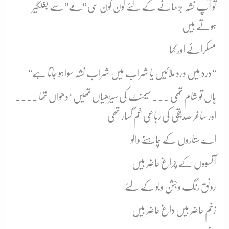
تو آپ نشہ بڑھانے کے لئے کون کون سی “مے” سے بغلگیر
ہوتے ہیں
مسکرائے اور کہا
“درد میں درد ملائیں یا شراب میں شراب نشہ سوا ہو جاتا ہے “
ہاں تو شام تھی ۔۔۔ سیمنٹ کی سیڑھیاں تھیں ‘ دھواں تھا ۔۔۔۔
اور ساغر صدیقی کی رباعی غم گسار تھی
اے ستاروں کے چاہنے والو
آنسووں کے چراغ حاضر ہیں
رونق رنگ وجشن و بو کے لئے
زخم حاضر ہیں داغ حاضر ہیں