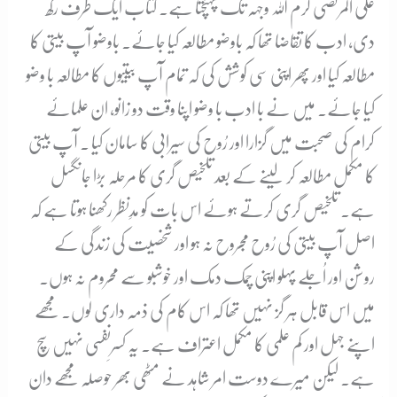
علی المرتضیٰ کرم اللہ وجہہ تک پہنچتا ہے۔ کتاب ایک طرف رکھ
دی، ادب کا تقاضا تھا کہ باوضو مطالعہ کیا جائے۔ باوضو آپ بیتی کا
مطالعہ کیا اور پھر اپنی سی کوشش کی کہ تمام آپ بیتیوں کا مطالعہ با وضو
کیا جائے۔ میں نے با ادب با وضو اپنا وقت دو زانو، ان علمائے
کرام کی صحبت میں گزارا اور رُوح کی سیرابی کا سامان کیا ۔ آپ بیتی
کا مکمل مطالعہ کر لینے کے بعد تلخیص گری کا مرحلہ بڑا جانگسل
ہے۔ تلخیص گری کرتے ہوئے اس بات کو مدِنظر رکھنا ہوتا ہے کہ
اصل آپ بیتی کی رُوح مجروح نہ ہو اور شخصیت کی زندگی کے
روشن اور اُجلے پہلو اپنی چمک دمک اور خوشبو سے محروم نہ ہوں۔
میں اس قابل ہر گز نہیں تھا کہ اس کام کی ذمہ داری لوں۔ مجھے
اپنے جہل اور کم علمی کا مکمل اعتراف ہے۔ یہ کسرِنفسی نہیں سچ
ہے۔ لیکن میرے دوست امر شاہد نے مٹھی بھر حوصلہ مجھے دان