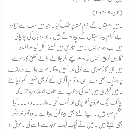
(۲۸ جون، ۲۰۱۹)
۱۱۔
میں ہسپتال کے نرم بستر پر تھک گیا ۔ دنیا میں سب سے زیادہ
بے آرام بیڈ ہسپتال کے بیڈ ہوتے ہیں ۔ جو مزہ بان کی چارپائی
میں ہے وہ اور کہاں ۔ میں گیلری میں ٹہلنے نکل گیا ہم افسانہ
نگاروں کو چین کہاں یہ جو ہم سچے جگر جلانے والے تخلق کار ہوتے
ہیں جن کا ناموری سے کوئی جوڑ نہیں ہوتا ۔ موت ہمارے دروازے
پر دستک بھی دے رہی ہو تو ہم آخری لمحے کو بھی نہیں کھونا چاہتے
۔ میں گیلری میں عصر کی دھوپ سے لطف اندوز ہو رہا تھا ۔ کہ
اچانک ایک بورڈ پر نظر پڑی اور کھب گئی ۔ واہ ۔۔۔ واہ ۔۔۔ کیا
عظیم موجد ہیں ۔ اپنے لئے بھی جینا کوئی جینا ہے ۔ وہ تو ڈھور ڈنگر
بھی جیتے ہیں ۔ میں نے ایک ایک موجد سے بات کی ۔ خوش ہوا