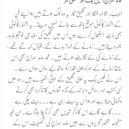
حامد سراج:فیس بُک اور تخلیقی نثر
ادیب ، شاعر، فنکار اور تخلیق کار یہ وہ لوگ ہوتے ہیں جو اپنے فن
کے اظہار کا کوئی موقع ہاتھ سے جانے نہیں دیتے ۔ یہ اظہار کا کوئی
بھی ذریعہ استعمال کر رہے ہوں اُس میں تخلیق کی سوندھی خوشبو ضرور
بھر دیتے ہیں۔ زمانے کے انداز بدلے گئے، اقبالؔ کہہ گئے تھے ،
نئے زمانے کی نئے تقاضے ہوتے ہیں ۔ محمدحامد سراج بھی اس
بہتے زمانے کے ہمراہ اپنی اقدار کو ساتھ لیے رواں دواں رہے ۔
اس نے فیس بُک پہ اپنی تخلیق کے موتی بکھیرے ہیں۔ وہ ہمیں
نئی کتب اور رسائل و جرائد کے تازہ شماروں کا تذکرہ بھی کرتے
دکھائی دیتا ہے اور جو اُس پہ بیت رہی ہے۔۔۔بیت چکی ہے
۔۔۔گاہے گاہے اس کا ذکرِ شیریں بھی کرتا چلا جاتا ہے۔ ان غیر
مطبوعہ مختصر تحریروں سے ہمیں حامد سراج کی شخصیت، اس کے