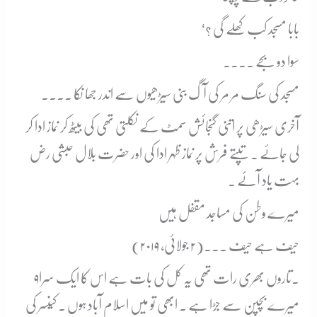
‘بابا مسجد کب کھلے گی ؟
سوا دو بجے ۔۔۔۔
مسجد کی سنگ مر مر کی آگ بنی سیڑھیوں سے اندر جھا نکا ۔۔۔۔
آخری سیڑھی پر اتنی گنجائش سمٹ کے نکلتی تھی کی بیٹھ کر نماز ادا کر
لی جائے ۔ تپتے فرش پر نماز ظہر ادا کی اور حضرت بلال حبشی رض
بہت یاد آئے ۔
میرے وطن کی مساجد مقفل ہیں
حیف ہے حیف ۔۔۔(۲ جولائی، ۲۰۱۹)
۹۔
تاروں بھری رات تھی یہ کل کی بات ہے اس کا ایک سرا
میرے بچپن سے جڑا ہے ۔ ابھی تو میں اسلام آباد ہوں ۔ کینسر کی