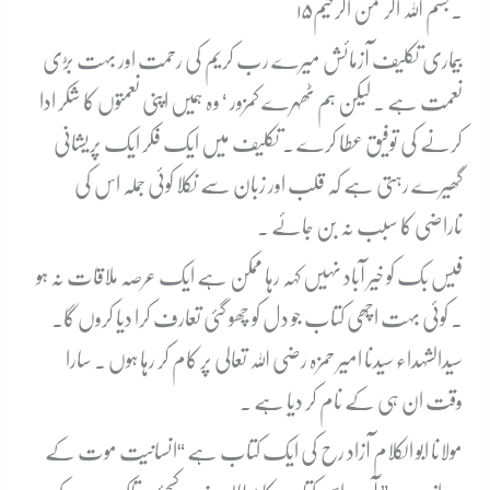
۱۵۔
بسم اللہ الرحمن الرحیم
بیماری تکلیف آزمائش میرے رب کریم کی رحمت اور بہت بڑی
نعمت ہے ۔ لیکن ہم ٹھہرے کمزور ‘ وہ ہمیں اپنی نعمتوں کا شکر ادا
کرنے کی توفیق عطا کرے ۔ تکلیف میں ایک فکر ایک پریشانی
گھیرے رہتی ہے کہ قلب اور زبان سے نکلا کوئی جملہ اس کی
ناراضی کا سبب نہ بن جائے ۔
فیس بک کو خیر آباد نہیں کہہ رہا ممکن ہے ایک عرصہ ملاقات نہ ہو
۔ کوئی بہت اچھی کتاب جو دل کو چھو گئی تعارف کرا دیا کروں گا۔
سیدالشہداء سیدنا امیر حمزہ رضی اللہ تعالی پر کام کر رہا ہوں ۔ سارا
وقت ان ہی کے نام کر دیا ہے ۔
مولانا ابو الکلام آزاد رح کی ایک کتاب ہے “انسانیت موت کے