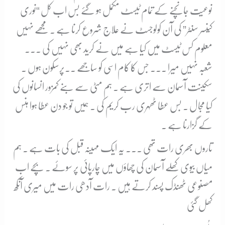
نوعیت جانچنے کے تمام ٹیسٹ مکمل ہو گئے بس اب کل “نوری
کینسر سنٹر” کی آن کولوجسٹ نے علاج شروع کرنا ہے ۔ مجھے نہیں
معلوم کس ٹیسٹ میں کیا ہے میں نے کرید بھی نہیں کی ۔۔۔
شعبہ نہیں میرا ۔۔۔ جس کا کام اسی کو ساجھے ۔۔پرسکون ہوں ۔
سکینت آسمان سے اتری ہے ۔ ہم مٹی سے بنے کمزور انسانوں کی
کیا مجال ۔ بس عطا ٹھہری رب کریم کی ۔ ہمیں تو جو دن عطا ہوا ہنس
کے گزارنا ہے ۔
تاروں بھری رات تھی ۔۔۔ یہ ایک مہینہ قبل کی بات ہے ۔ ہم
میاں بیوی کھلے آسمان کی چھاؤں میں چارپائی پر سوئے ۔ بچے اب
مصنوعی ٹھنڈک پسند کرتے ہیں ۔ رات آدھی رات میں میری آنکھ
کھل گئی