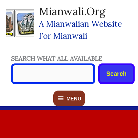
Skip
Mianwali.org
To
Content
A Mianwalian Website
For Mianwali
SEARCH WHAT ALL AVAILABLE
Search
MENU
MENU