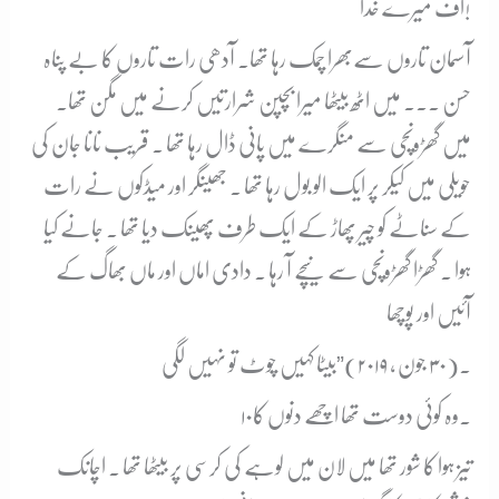
اُف میرے خدا!
آسمان تاروں سےبھرا چمک رہا تھا۔ آدھی رات تاروں کا بے پناہ
حسن ۔۔۔ میں اٹھ بیٹھا میرا بچپن شرارتیں کرنے میں مگن تھا۔
میں گھڑونچی سے منگرے میں پانی ڈال رہا تھا ۔ قریب نانا جان کی
حویلی میں کیکر پر ایک الو بول رہا تھا ۔ جھینگر اور میڈکوں نے رات
کے سناٹے کو چیر پھاڑ کے ایک طرف پھینک دیا تھا ۔ جانے کیا
ہوا ۔ گھڑا گھڑونچی سے نیچے آ رہا ۔ دادی اماں اور ماں بھاگ کے
آئیں اور پوچھا
۔(۳۰ جون ، ۲۰۱۹)”بیٹا کہیں چوٹ تو نہیں لگی
۱۰۔
وہ کوئی دوست تھا اچھے دنوں کا
تیز ہوا کا شور تھا میں لان میں لوہے کی کرسی پر بیٹھا تھا ۔ اچانک