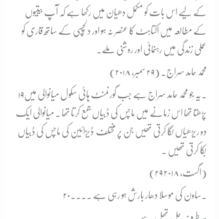
کے لیے اس بات کو مکمل دھیان میں رکھا ہے کہ آپ بیتیوں
کے مطالعہ میں اکتاہٹ کا عنصر نہ ہو اور دلچسپی کے ساتھ قاری کو
عملی زندگی میں رہنمائی اور روشنی ملے۔
محمد حامد سراج۔ (۲۹ سمبر، ۲۰۱۸)
۱۹۔
یہ جو محمد حامد سراج ہے جب گورنمنٹ ہائی سکول میانوالی میں
پڑھتا تھا اس زمانے میں ماچس کی ڈبیاں جمع کرتا تھا ۔ میانوالی ایک
دو ریڑھیاں لگا کرتی تھیں جن پر مختلف ڈیزائین کی ماچس کی ڈبیاں
بکا کرتی تھیں ۔
(۲۹ اگست، ۲۰۱۸)
۲۰۔
ساون کی موسلا دھار بارش ہو رہی ہے ۔۔۔۔
ہر طرف جل تھل ہے