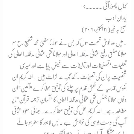
کہاں چھوڑ آئی ۔۔۔۔۔؟
یاران ادب
صبح بہ خیر(۲۱ اکتوبر، ۲۰۱۶)
۴۔
میں وہ خوش قسمت ہوں کہ جس نے مولانا مفتی محمد شفیع رح ‘
مولانا مفتی رفیع عثمانی مدظلہ ا لعالی اور مولانا تقی عثمانی مدظلہ ا لعالی کی
تعلیمات ‘ تصنیفات اور تالیفات سے فیض پایا ہے اور میری
شخصیت پر ان کی تعلیمات کے گہرے اثرات ہیں ۔ اللہ کریم ان
نفوس قدسیہ کے نقش قدم پرچلنے کی توفیق عطا کرے “آمین” ان
دنوں مولانا جسٹس تقی عثمانی مدظلہ ا لعالی کا “آسان ترجمہ قرآن” زیر
مطالعہ ہے ۔ اللہ کریم عمل کی توفیق عطا کرے ۔ بھائی سعود عثمانی
آپ کی دست بوسی کی خواہش ہے ۔ بس لاہور کا سفر ہو جائے
ہماری مشکل آسان ہو جائے۔
(۱۹ اکتوبر، ۲۰۱۶)