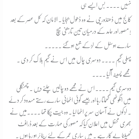
نہیں ۔۔۔۔ بس ایسے ہی
کالج میں ڈھنڈورچی نے وہ ڈھول بجایا ۔ الامان کہ کل عصر کے بعد
مصور اور حامد کے درمیان تین تاریخی میچ !
سارے ہوسٹل کے لڑکے جمع ہوگئے ۔۔۔۔۔
پہلی گیم ۔۔۔۔ دوسری چال میں اس نے گیم بلا ک کر دی ۔
مجھے پسینہ آگیا ۔۔۔۔
دوسری گیم ۔۔۔۔ اس نےمجھے دو چالیں چلنے دیں ۔ چھنگلی
میں انگوٹھی گھماتا رہا اور جیسے گوٹی اٹھائی سارے رستے مسدود کر دئے
۔ لڑکوں نے آسمان سر پر اٹھا لیا ۔ وہ جیت چکا تھا ۔۔۔۔میں نے
بھری محفل میں اعلان کیا کہ مصور کی مہارت کے بعد ڈرافٹ
کھیلنا بے کار ہے ۔ میں ساری عمر کے لئے ریٹائر ہو رہا ہوں ۔