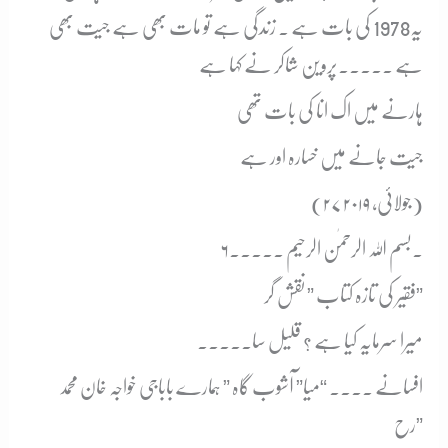
یہ1978 کی بات ہے ۔ زندگی ہے تو مات بھی ہے جیت بھی
ہے ۔۔۔۔۔پروین شاکر نے کہا ہے
ہارنے میں اک انا کی بات تھی
جیت جانے میں خسارہ اور ہے
(۲۷ جولائی، ۲۰۱۹)
۶۔
بسم اللہ الرحمٰن الرحیم ۔۔۔۔۔
فقیر کی تازہ کتاب ” نقش گر”
میرا سرمایہ کیا ہے ؟ قلیل سا۔۔۔۔۔
افسانے ۔۔۔۔ “میا” آشوب گاہ ” ہمارے باباجی خواجہ خان محمد
رح”