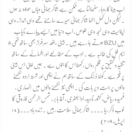
اب بیٹا کاروبار سنبھالتا ہے ممکن ہے شاکر بھائی وہاں موجود نہ ہوں
۔ لیکن دل کھل اٹھا شاکر بھائی میرے سامنے تھے وہی انداز ، وہی
اپنائیت وہی لہجہ وہی خلوص ، اب دنیا میں ایسے پیارے نایاب
ہوتے جا رہے ہیں ۔ بیٹی رافعہ سرفراز بھی ساتھ تھی جو BZU میں
ایم فل کی طالبہ ہے ۔ ادب کے مطالعے اور افسانے کے ساتھ
تنقید وتحقیق پر قلم رواں رکھنا اس کا جنوں ہے ۔ ہمیں اپنی اس بیٹی
پر فخر ہے ۔کولڈ ڈرنک کے ساتھ ہم نے اچھی اور شستہ اردو لکھنے
والوں پر بہت دیر بات کی ۔ اچھی نثر لکھنے والوں میں انصاری ،
فہمیدہ ریاض، کشور ناہید، ادا جعفری ، آغا بابر ، شمس الرحمن فاروقی کا
خوب ذکر رہا ۔۔۔۔ شاکر بھائی سلامت رہیں ۔ زندہ باد ۔۔۔(۱۸
اپریل، ۲۰۱۹)