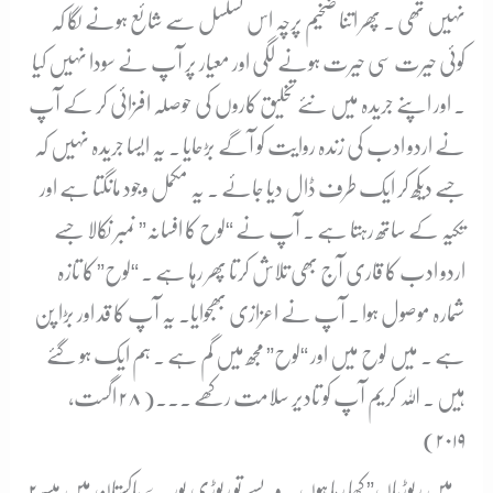
نہیں تھی ۔ پھر اتنا ضخیم پرچہ اس تسلسل سے شائع ہونے لگا کہ
کوئی حیرت سی حیرت ہونے لگی اور معیار پر آپ نے سودا نہیں کیا
۔ اور اپنے جریدہ میں نئے تخلیق کاروں کی حوصلہ افزائی کر کے آپ
نے اردو ادب کی زندہ روایت کو آگے بڑحایا ۔ یہ ایسا جریدہ نہیں کہ
جسے دیکھ کر ایک طرف ڈال دیا جائے ۔ یہ مکمل وجود مانگتا ہے اور
تکیہ کے ساتھ رہتا ہے ۔ آپ نے “لوح کا افسانہ” نمبر نکالا جسے
اردو ادب کا قاری آج بھی تلاش کرتا پھر رہا ہے ۔ “لوح” کا تازہ
شمارہ موصول ہوا ۔ آپ نے اعزازی بھجوایا۔ یہ آپ کا قد اور بڑا پن
ہے ۔ میں لوح میں اور “لوح” مجھ میں گم ہے ۔ ہم ایک ہو گئے
ہیں ۔ اللہ کریم آپ کو تادیر سلامت رکھے ۔۔۔( ۲۸ اگست،
۲۰۱۹)
۲۔
میں ریوڑیاں” کھا رہا ہوں ۔ ویسے تو ریوڑی پورے پاکستان میں میسر